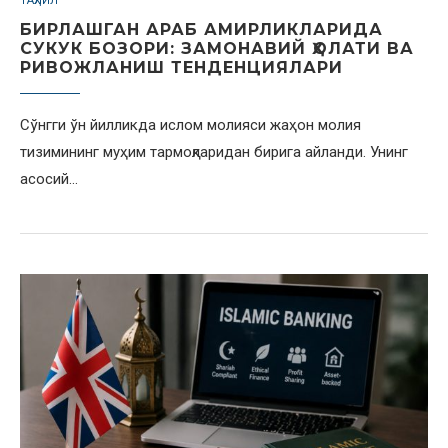
ТАҲЛИЛ
БИРЛАШГАН АРАБ АМИРЛИКЛАРИДА
СУКУК БОЗОРИ: ЗАМОНАВИЙ ҲОЛАТИ ВА
РИВОЖЛАНИШ ТЕНДЕНЦИЯЛАРИ
Сўнгги ўн йилликда ислом молияси жаҳон молия
тизимининг муҳим тармоқларидан бирига айланди. Унинг
асосий…