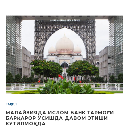
ТАҲЛИЛ
МАЛАЙЗИЯДА ИСЛОМ БАНК ТАРМОҒИ
БАРҚАРОР ЎСИШДА ДАВОМ ЭТИШИ
КУТИЛМОҚДА