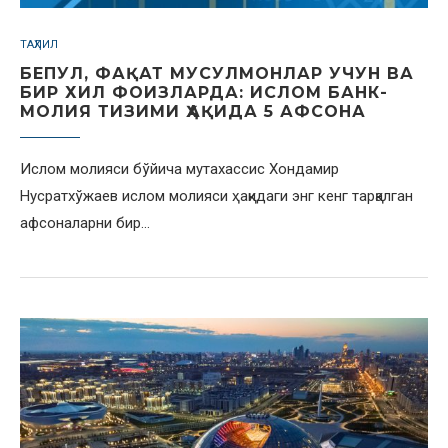
ТАҲЛИЛ
БЕПУЛ, ФАҚАТ МУСУЛМОНЛАР УЧУН ВА
БИР ХИЛ ФОИЗЛАРДА: ИСЛОМ БАНК-
МОЛИЯ ТИЗИМИ ҲАҚИДА 5 АФСОНА
Ислом молияси бўйича мутахассис Хондамир
Нусратхўжаев ислом молияси ҳақидаги энг кенг тарқалган
афсоналарни бир…