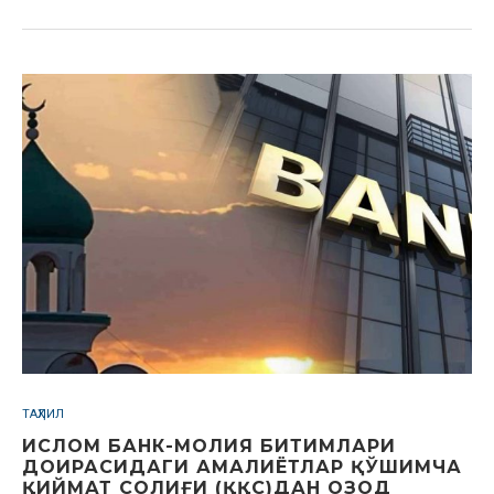
ТАҲЛИЛ
ИСЛОМ БАНК-МОЛИЯ БИТИМЛАРИ
ДОИРАСИДАГИ АМАЛИЁТЛАР ҚЎШИМЧА
ҚИЙМАТ СОЛИҒИ (ҚҚС)ДАН ОЗОД