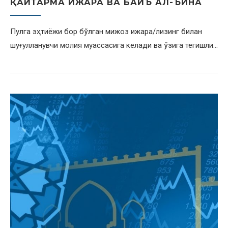
ҚАЙТАРМА ИЖАРА ВА БАЙЪ АЛ-ЪИНА
Пулга эҳтиёжи бор бўлган мижоз ижара/лизинг билан
шуғулланувчи молия муассасига келади ва ўзига тегишли…