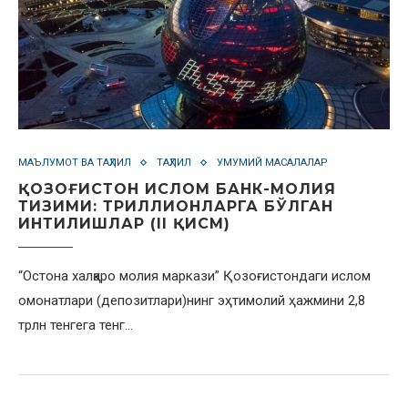
МАЪЛУМОТ ВА ТАҲЛИЛ
ТАҲЛИЛ
УМУМИЙ МАСАЛАЛАР
ҚОЗОҒИСТОН ИСЛОМ БАНК-МОЛИЯ
ТИЗИМИ: ТРИЛЛИОНЛАРГА БЎЛГАН
ИНТИЛИШЛАР (II ҚИСМ)
“Остона халқаро молия маркази” Қозоғистондаги ислом
омонатлари (депозитлари)нинг эҳтимолий ҳажмини 2,8
трлн тенгега тенг…