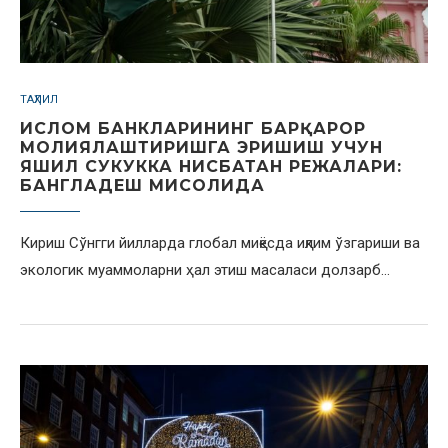
ТАҲЛИЛ
ИСЛОМ БАНКЛАРИНИНГ БАРҚАРОР
МОЛИЯЛАШТИРИШГА ЭРИШИШ УЧУН
ЯШИЛ СУКУККА НИСБАТАН РЕЖАЛАРИ:
БАНГЛАДЕШ МИСОЛИДА
Кириш Сўнгги йилларда глобал миқёсда иқлим ўзгариши ва
экологик муаммоларни ҳал этиш масаласи долзарб…