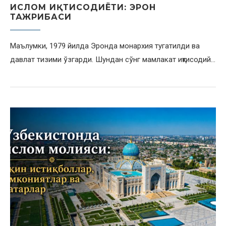
ИСЛОМ ИҚТИСОДИЁТИ: ЭРОН
ТАЖРИБАСИ
Маълумки, 1979 йилда Эронда монархия тугатилди ва
давлат тизими ўзгарди. Шундан сўнг мамлакат иқтисодий…