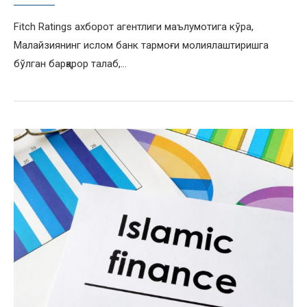
Fitch Ratings ахборот агентлиги маълумотига кўра,
Малайзиянинг ислом банк тармоғи молиялаштиришга
бўлган барқарор талаб,…