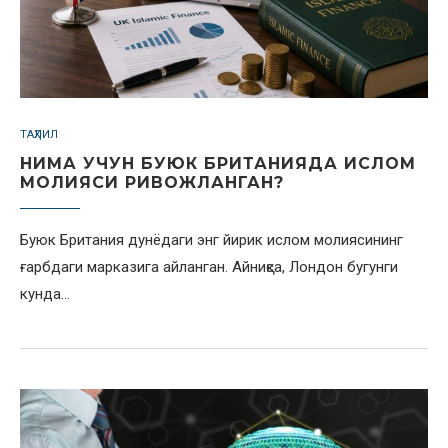
ТАҲЛИЛ
НИМА УЧУН БУЮК БРИТАНИЯДА ИСЛОМ
МОЛИЯСИ РИВОЖЛАНГАН?
Буюк Британия дунёдаги энг йирик ислом молиясининг
ғарбдаги марказига айланган. Айниқса, Лондон бугунги
кунда…