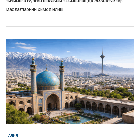
тизимига бўлган ишончни таъминлашда омонатчилар
маблағларини ҳимоя қилиш…
ТАҲЛИЛ