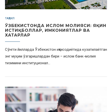
ТАҲЛИЛ
ЎЗБЕКИСТОНДА ИСЛОМ МОЛИЯСИ: ЯҚИН
ИСТИҚБОЛЛАР, ИМКОНИЯТЛАР ВА
ХАТАРЛАР
Сўнгги йилларда Ўзбекистон иқтисодиётида кузатилаётган
энг муҳим ўзгаришлардан бири – ислом банк-молия
тизимини институционал…