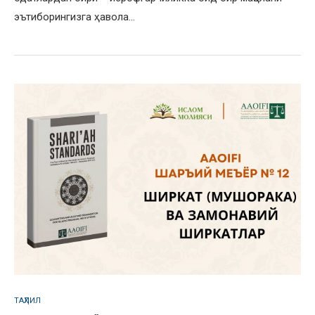
эътиборингизга ҳавола…
ТАҲЛИЛ