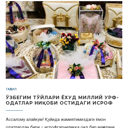
ТАҲЛИЛ
ЎЗБЕГИМ ТЎЙЛАРИ ЁХУД МИЛЛИЙ УРФ-
ОДАТЛАР НИҚОБИ ОСТИДАГИ ИСРОФ
Ассалому алайкум! Қуйида жамиятимиздаги ёмон
одатлардан бири – исрофгарчиликка оид бир мақолани