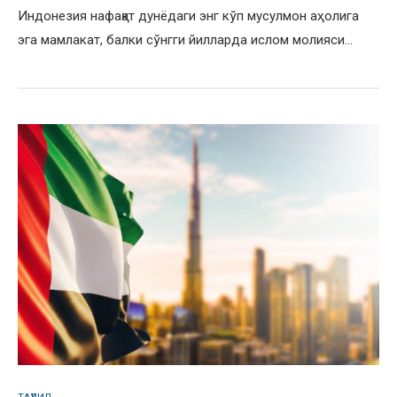
Индонезия нафақат дунёдаги энг кўп мусулмон аҳолига
эга мамлакат, балки сўнгги йилларда ислом молияси…