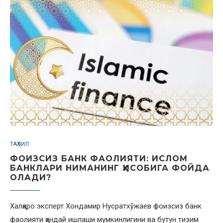
ТАҲЛИЛ
ФОИЗСИЗ БАНК ФАОЛИЯТИ: ИСЛОМ
БАНКЛАРИ НИМАНИНГ ҲИСОБИГА ФОЙДА
ОЛАДИ?
Халқаро эксперт Хондамир Нусратхўжаев фоизсиз банк
фаолияти қандай ишлаши мумкинлигини ва бутун тизим