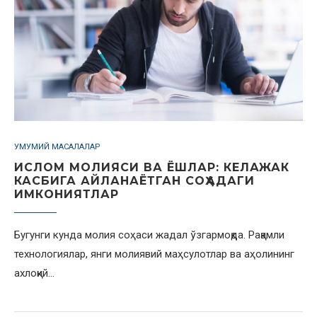
УМУМИЙ МАСАЛАЛАР
ИСЛОМ МОЛИЯСИ ВА ЁШЛАР: КЕЛАЖАК
КАСБИГА АЙЛАНАЁТГАН СОҲАДАГИ
ИМКОНИЯТЛАР
Бугунги кунда молия соҳаси жадал ўзгармоқда. Рақамли
технологиялар, янги молиявий маҳсулотлар ва аҳолининг
ахлоқий…