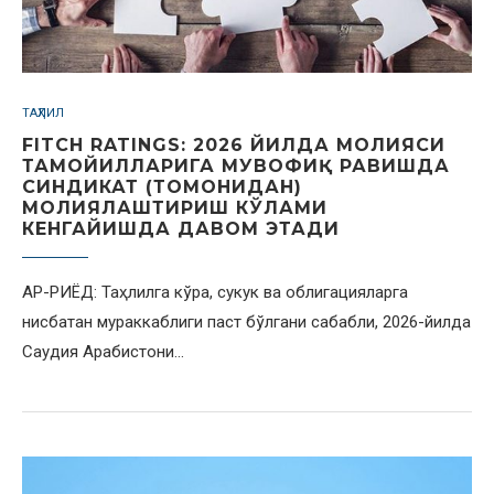
ТАҲЛИЛ
FITCH RATINGS: 2026 ЙИЛДА МОЛИЯСИ
ТАМОЙИЛЛАРИГА МУВОФИҚ РАВИШДА
СИНДИКАТ (ТОМОНИДАН)
МОЛИЯЛАШТИРИШ КЎЛАМИ
КЕНГАЙИШДА ДАВОМ ЭТАДИ
АР-РИЁД: Таҳлилга кўра, сукук ва облигацияларга
нисбатан мураккаблиги паст бўлгани сабабли, 2026-йилда
Саудия Арабистони…