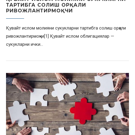
ТАРТИБГА СОЛИШ ОРҚАЛИ
РИВОЖЛАНТИРМОҚЧИ
Қувайт ислом молияни сукукларни тартибга солиш орқали
ривожлантирмоқчи[1] Қувайт ислом облигациялар —
сукукларни ички…