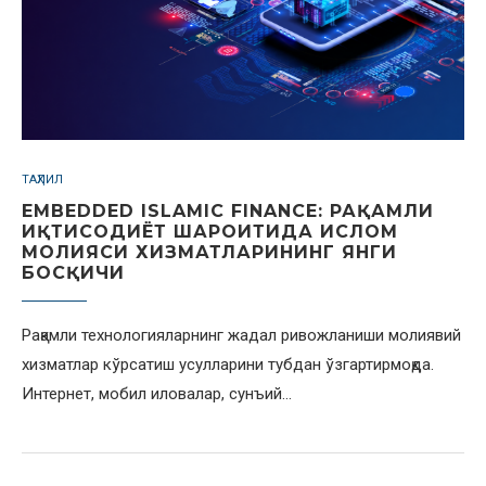
ТАҲЛИЛ
EMBEDDED ISLAMIC FINANCE: РАҚАМЛИ
ИҚТИСОДИЁТ ШАРОИТИДА ИСЛОМ
МОЛИЯСИ ХИЗМАТЛАРИНИНГ ЯНГИ
БОСҚИЧИ
Рақамли технологияларнинг жадал ривожланиши молиявий
хизматлар кўрсатиш усулларини тубдан ўзгартирмоқда.
Интернет, мобил иловалар, сунъий…