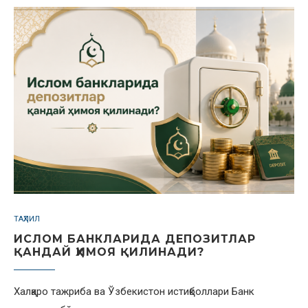
ТАҲЛИЛ
ИСЛОМ БАНКЛАРИДА ДЕПОЗИТЛАР
ҚАНДАЙ ҲИМОЯ ҚИЛИНАДИ?
Халқаро тажриба ва Ўзбекистон истиқболлари Банк