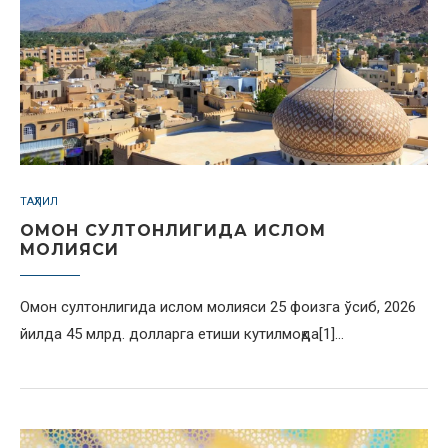
ТАҲЛИЛ
ОМОН СУЛТОНЛИГИДА ИСЛОМ
МОЛИЯСИ
Омон султонлигида ислом молияси 25 фоизга ўсиб, 2026
йилда 45 млрд. долларга етиши кутилмоқда[1]…