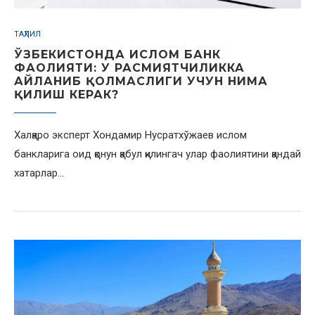
ТАҲЛИЛ
ЎЗБЕКИСТОНДА ИСЛОМ БАНК
ФАОЛИЯТИ: У РАСМИЯТЧИЛИККА
АЙЛАНИБ ҚОЛМАСЛИГИ УЧУН НИМА
ҚИЛИШ КЕРАК?
Халқаро эксперт Хондамир Нусратхўжаев ислом
банкларига оид қонун қабул қилингач улар фаолиятини қандай
хатарлар…