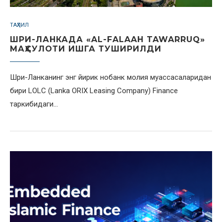
ТАҲЛИЛ
ШРИ-ЛАНКАДА «AL-FALAAH TAWARRUQ»
МАҲСУЛОТИ ИШГА ТУШИРИЛДИ
Шри-Ланканинг энг йирик нобанк молия муассасаларидан
бири LOLC (Lanka ORIX Leasing Company) Finance
таркибидаги…