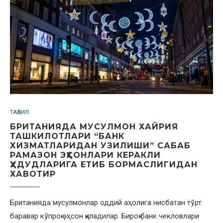
ТАҲЛИЛ
БРИТАНИЯДА МУСУЛМОН ХАЙРИЯ
ТАШКИЛОТЛАРИ “БАНК
ХИЗМАТЛАРИДАН УЗИЛИШИ” САБАБ
РАМАЗОН ЭҲСОНЛАРИ КЕРАКЛИ
ҲУДУДЛАРИГА ЕТИБ БОРМАСЛИГИДАН
ХАВОТИР
Британияда мусулмонлар оддий аҳолига нисбатан тўрт
баравар кўпроқ эҳсон қиладилар. Бироқ банк чекловлари