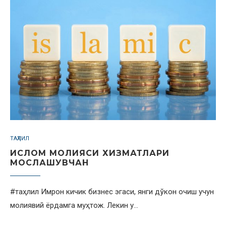
ТАҲЛИЛ
ИСЛОМ МОЛИЯСИ ХИЗМАТЛАРИ
МОСЛАШУВЧАН
#таҳлил Имрон кичик бизнес эгаси, янги дўкон очиш учун
молиявий ёрдамга муҳтож. Лекин у…