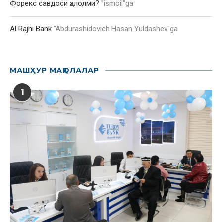
Форекс савдоси ҳалолми?
"
ismoil
"ga
Al Rajhi Bank
"
Abdurashidovich Hasan Yuldashev
"ga
МАШҲУР МАҚОЛАЛАР
1