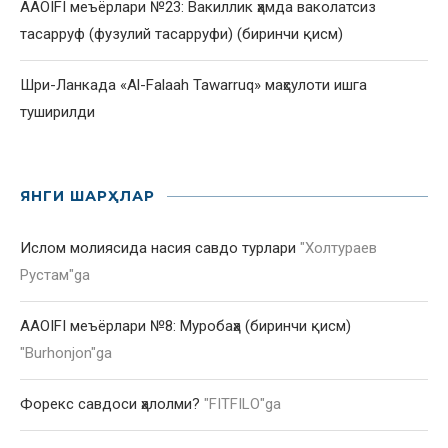
AAOIFI меъёрлари №23: Вакиллик ҳамда ваколатсиз
тасарруф (фузулий тасарруфи) (биринчи қисм)
Шри-Ланкада «Al-Falaah Tawarruq» маҳсулоти ишга
туширилди
ЯНГИ ШАРҲЛАР
Ислом молиясида насия савдо турлари
"
Холтураев
Рустам
"ga
AAOIFI меъёрлари №8: Муробаҳа (биринчи қисм)
"
Burhonjon
"ga
Форекс савдоси ҳалолми?
"
FITFILO
"ga