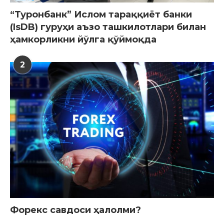
“Туронбанк” Ислом тараққиёт банки
(IsDB) гуруҳи аъзо ташкилотлари билан
ҳамкорликни йўлга қўймоқда
2
Форекс савдоси ҳалолми?