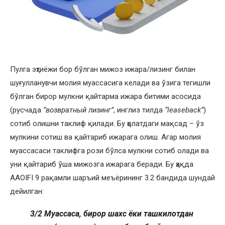
Пулга эҳтиёжи бор бўлган мижоз ижара/лизинг билан
шуғулланувчи молия муассасига келади ва ўзига тегишли
бўлган бирор мулкни қайтарма ижара битими асосида
(русчада
“возвратный лизинг”
, инглиз тилда
“leaseback”
)
сотиб олишни таклиф қилади. Бу ҳолатдаги мақсад – ўз
мулкини сотиш ва қайтариб ижарага олиш. Агар молия
муассасаси таклифга рози бўлса мулкни сотиб олади ва
уни қайтариб ўша мижозга ижарага беради. Бу ҳақда
AAOIFI 9 рақамли шаръий меъёрининг 3.2 бандида шундай
дейилган:
3/2 Муассаса, бирор шахс ёки ташкилотдан