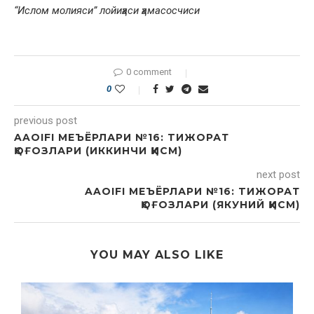
“Ислом молияси” лойиҳаси ҳамасосчиси
0 comment
0
previous post
AAOIFI МЕЪЁРЛАРИ №16: TИЖОРАТ
ҚОҒОЗЛАРИ (ИККИНЧИ ҚИСМ)
next post
AAOIFI МЕЪЁРЛАРИ №16: TИЖОРАТ
ҚОҒОЗЛАРИ (ЯКУНИЙ ҚИСМ)
YOU MAY ALSO LIKE