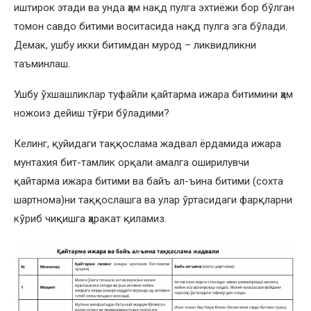
иштирок этади ва унда ҳам нақд пулга эхтиёжи бор бўлган
томон савдо битими воситасида нақд пулга эга бўлади.
Демак, ушбу икки битимдан мурод – ликвидликни
таъминлаш.
Ушбу ўхшашликлар туфайли қайтарма ижара битимини ҳам
ножоиз дейиш тўғри бўладими?
Келинг, қуйидаги таққослама жадвал ёрдамида ижара
мунтахия бит-тамлик орқали амалга оширилувчи
қайтарма ижара битими ва байъ ал-ъина битими (сохта
шартнома)ни таққослашга ва улар ўртасидаги фарқларни
кўриб чиқишга ҳаракат қиламиз.