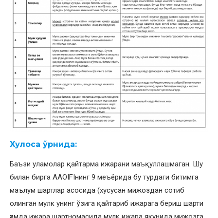
Хулоса ўрнида:
Баъзи уламолар қайтарма ижарани маъқуллашмаган. Шу
билан бирга AAOIFIнинг 9 меъёрида бу турдаги битимга
маълум шартлар асосида (хусусан мижоздан сотиб
олинган мулк унинг ўзига қайтариб ижарага бериш шарти
ҳамда ижара шартномасида мулк ижара якунида мижозга