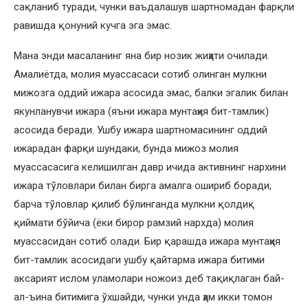
сақланиб туради, чунки ваъдалашув шартномадан фарқли
равишда қонуний кучга эга эмас.
Мана энди масаланинг яна бир нозик жиҳати очилади.
Амалиётда, молия муассасаси сотиб олинган мулкни
мижозга оддий ижара асосида эмас, балки эгалик билан
якунланувчи ижара (яъни ижара мунтаҳия бит-тамлик)
асосида беради. Ушбу ижара шартномасининг оддий
ижарадан фарқи шундаки, бунда мижоз молия
муассасасига келишилган давр ичида активнинг нархини
ижара тўловлари билан бирга амалга ошириб боради,
барча тўловлар қилиб бўлинганда мулкни қолдиқ
қиймати бўйича (ёки бирор рамзий нархда) молия
муассасидан сотиб олади. Бир қарашда ижара мунтаҳия
бит-тамлик асосидаги ушбу қайтарма ижара битими
аксарият ислом уламолари ножоиз деб тақиқлаган бай-
ал-ъина битимига ўхшайди, чунки унда ҳам икки томон