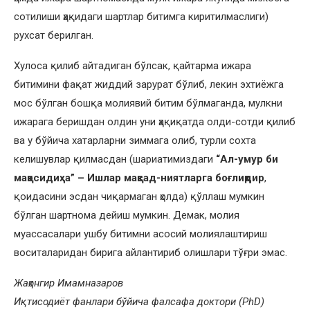
сотилиши ҳақидаги шартлар битимга киритилмаслиги)
рухсат берилган.
Хулоса қилиб айтадиган бўлсак, қайтарма ижара
битимини фақат жиддий зарурат бўлиб, лекин эхтиёжга
мос бўлган бошқа молиявий битим бўлмаганда, мулкни
ижарага беришдан олдин уни ҳақиқатда олди-сотди қилиб
ва у бўйича хатарларни зиммага олиб, турли сохта
келишувлар қилмасдан (шариатимиздаги
“Ал-умур би
мақосидиҳа” – Ишлар мақсад-ниятларга боғлиқдир
,
қоидасини эсдан чиқармаган ҳолда) қўллаш мумкин
бўлган шартнома дейиш мумкин. Демак, молия
муассасалари ушбу битимни асосий молиялаштириш
воситаларидан бирига айлантириб олишлари тўғри эмас.
Жаҳонгир Имамназаров
Иқтисодиёт фанлари бўйича фалсафа доктори (PhD)