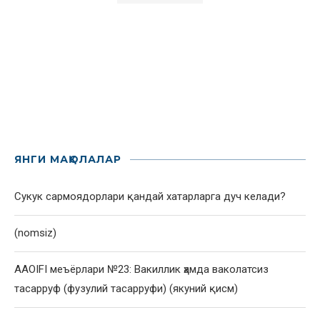
ЯНГИ МАҚОЛАЛАР
Сукук сармоядорлари қандай хатарларга дуч келади?
(nomsiz)
AAOIFI меъёрлари №23: Вакиллик ҳамда ваколатсиз
тасарруф (фузулий тасарруфи) (якуний қисм)