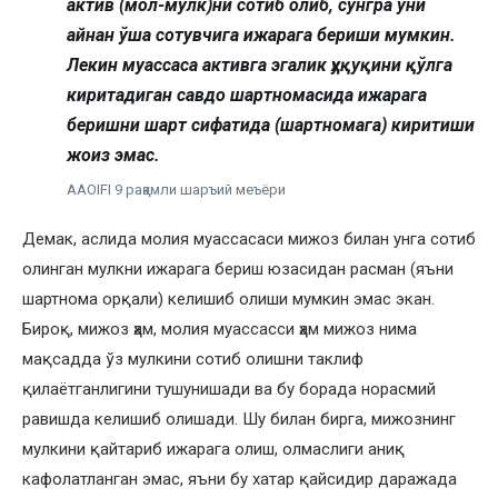
актив (мол-мулк)ни сотиб олиб, сўнгра уни
айнан ўша сотувчига ижарага бериши мумкин.
Лекин муассаса активга эгалик ҳуқуқини қўлга
киритадиган савдо шартномасида ижарага
беришни шарт сифатида (шартномага) киритиши
жоиз эмас.
AAOIFI 9 рақамли шаръий меъёри
Демак, аслида молия муассасаси мижоз билан унга сотиб
олинган мулкни ижарага бериш юзасидан расман (яъни
шартнома орқали) келишиб олиши мумкин эмас экан.
Бироқ, мижоз ҳам, молия муассасси ҳам мижоз нима
мақсадда ўз мулкини сотиб олишни таклиф
қилаётганлигини тушунишади ва бу борада норасмий
равишда келишиб олишади. Шу билан бирга, мижознинг
мулкини қайтариб ижарага олиш, олмаслиги аниқ
кафолатланган эмас, яъни бу хатар қайсидир даражада