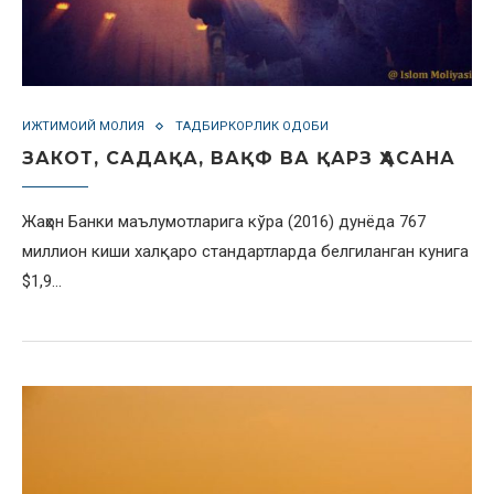
ИЖТИМОИЙ МОЛИЯ
ТАДБИРКОРЛИК ОДОБИ
ЗАКОТ, САДАҚА, ВАҚФ ВА ҚАРЗ ҲАСАНА
Жаҳон Банки маълумотларига кўра (2016) дунёда 767
миллион киши халқаро стандартларда белгиланган кунига
$1,9…