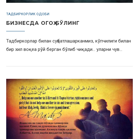
ТАДБИРКОРЛИК ОДОБИ
БИЗНЕСДА ОГОҲ БЎЛИНГ
Тадбиркорлар билан суҳбатлашарканмиз, кўпчилиги билан
бир хил воқеа рўй берган бўлиб чиқади… уларни чув…