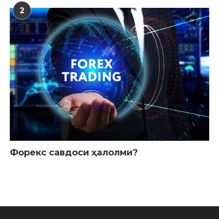
2
Форекс савдоси ҳалолми?