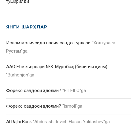
туширилди
ЯНГИ ШАРҲЛАР
Ислом молиясида насия савдо турлари
"
Холтураев
Рустам
"ga
AAOIFI меъёрлари №8: Муробаҳа (биринчи қисм)
"
Burhonjon
"ga
Форекс савдоси ҳалолми?
"
FITFILO
"ga
Форекс савдоси ҳалолми?
"
ismoil
"ga
Al Rajhi Bank
"
Abdurashidovich Hasan Yuldashev
"ga