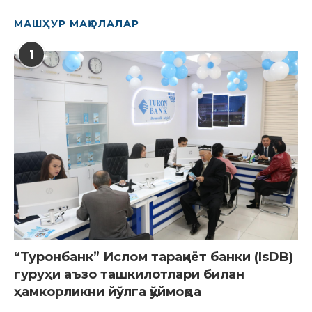
МАШҲУР МАҚОЛАЛАР
1
“Туронбанк” Ислом тараққиёт банки (IsDB)
гуруҳи аъзо ташкилотлари билан
ҳамкорликни йўлга қўймоқда