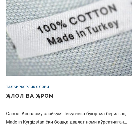
ТАДБИРКОРЛИК ОДОБИ
ҲАЛОЛ ВА ҲАРОМ
Савол: Ассалому алайкум! Тикувчига буюртма берилган,
Made in Kyrgizstan ёки бошқа давлат номи кўрсатилган…