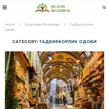
Home
Бошланғич билимлар
Тадбиркорлик
одоби
CATEGORY:
ТАДБИРКОРЛИК ОДОБИ