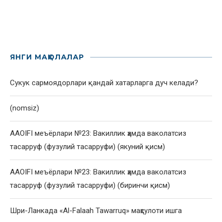
ЯНГИ МАҚОЛАЛАР
Сукук сармоядорлари қандай хатарларга дуч келади?
(nomsiz)
AAOIFI меъёрлари №23: Вакиллик ҳамда ваколатсиз
тасарруф (фузулий тасарруфи) (якуний қисм)
AAOIFI меъёрлари №23: Вакиллик ҳамда ваколатсиз
тасарруф (фузулий тасарруфи) (биринчи қисм)
Шри-Ланкада «Al-Falaah Tawarruq» маҳсулоти ишга