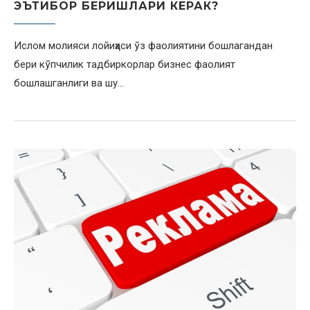
ЭЪТИБОР БЕРИШЛАРИ КЕРАК?
Ислом молияси лойиҳаси ўз фаолиятини бошлагандан
бери кўпчилик тадбиркорлар бизнес фаолият
бошлашганлиги ва шу…