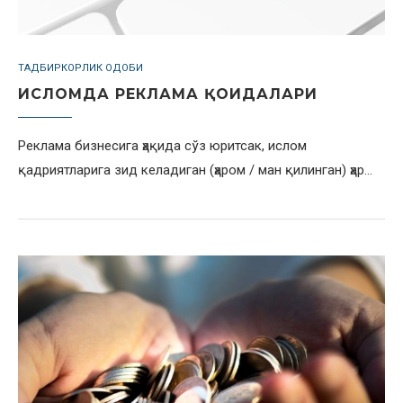
ТАДБИРКОРЛИК ОДОБИ
ИСЛОМДА РЕКЛАМА ҚОИДАЛАРИ
Реклама бизнесига ҳақида сўз юритсак, ислом
қадриятларига зид келадиган (ҳаром / ман қилинган) ҳар…