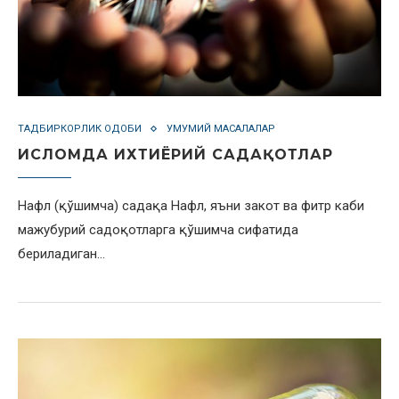
ТАДБИРКОРЛИК ОДОБИ
УМУМИЙ МАСАЛАЛАР
ИСЛОМДА ИХТИЁРИЙ САДАҚОТЛАР
Нафл (қўшимча) садақа Нафл, яъни закот ва фитр каби
мажубурий садоқотларга қўшимча сифатида
бериладиган…