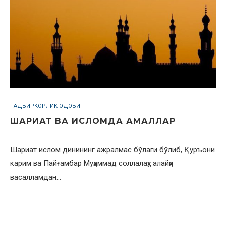
ТАДБИРКОРЛИК ОДОБИ
ШАРИАТ ВА ИСЛОМДА АМАЛЛАР
Шариат ислом динининг ажралмас бўлаги бўлиб, Қуръони
карим ва Пайғамбар Муҳаммад соллалаҳу алайҳи
васалламдан…