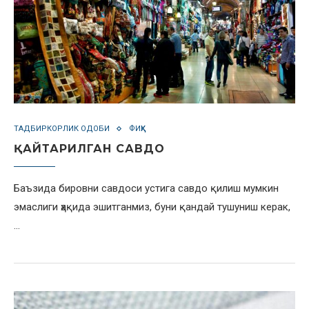
ТАДБИРКОРЛИК ОДОБИ
ФИҚҲ
ҚАЙТАРИЛГАН САВДО
Баъзида бировни савдоси устига савдо қилиш мумкин
эмаслиги ҳақида эшитганмиз, буни қандай тушуниш керак,
…