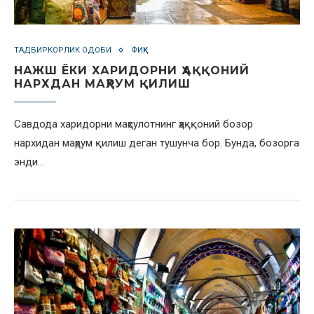
ТАДБИРКОРЛИК ОДОБИ
ФИҚҲ
НАЖШ ЁКИ ХАРИДОРНИ ҲАҚҚОНИЙ
НАРХДАН МАҲРУМ ҚИЛИШ
Савдода харидорни маҳсулотнинг ҳаққоний бозор
нархидан маҳрум қилиш деган тушунча бор. Бунда, бозорга
энди…