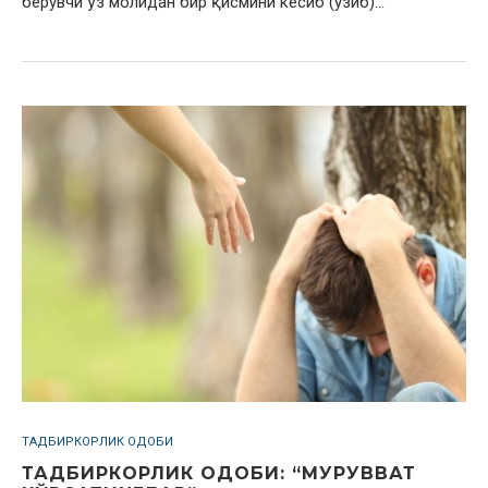
берувчи ўз молидан бир қисмини кесиб (узиб)…
ТАДБИРКОРЛИК ОДОБИ
ТАДБИРКОРЛИК ОДОБИ: “МУРУВВАТ