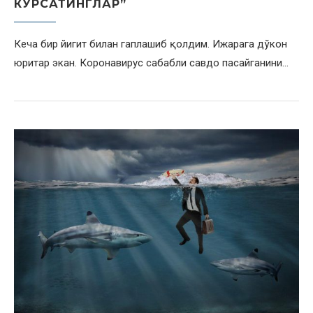
КЎРСАТИНГЛАР”
Кеча бир йигит билан гаплашиб қолдим. Ижарага дўкон
юритар экан. Коронавирус сабабли савдо пасайганини…