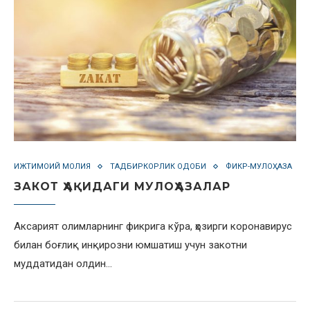
ИЖТИМОИЙ МОЛИЯ
ТАДБИРКОРЛИК ОДОБИ
ФИКР-МУЛОҲАЗА
ЗАКОТ ҲАҚИДАГИ МУЛОҲАЗАЛАР
Аксарият олимларнинг фикрига кўра, ҳозирги коронавирус
билан боғлиқ инқирозни юмшатиш учун закотни
муддатидан олдин…