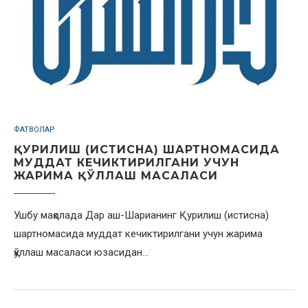
ФАТВОЛАР
ҚУРИЛИШ (ИСТИСНА) ШАРТНОМАСИДА
МУДДАТ КЕЧИКТИРИЛГАНИ УЧУН
ЖАРИМА ҚЎЛЛАШ МАСАЛАСИ
Ушбу мақолада Дар аш-Шарианинг Қурилиш (истисна)
шартномасида муддат кечиктирилгани учун жарима
қўллаш масаласи юзасидан…