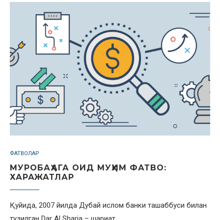
ФАТВОЛАР
МУРОБАҲАГА ОИД МУҲИМ ФАТВО:
ХАРАЖАТЛАР
Қуйида, 2007 йилда Дубай ислом банки ташаббуси билан
тузилган Dar Al Sharia – шариат…