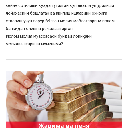
кейин сотилиши кўзда тутилган кўп қаватли уй қурилиши
лойиҳасини бошлаган ва қурилиш ишларини охирига
етказиш учун зарур бўлган молия маблағларини ислом
банкидан олишни режалаштирган.
Ислом молия муассасаси бундай лойиҳани
молиялаштириши мумкинми?