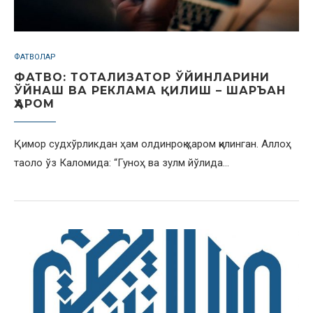
ФАТВОЛАР
ФАТВО: ТОТАЛИЗАТОР ЎЙИНЛАРИНИ
ЎЙНАШ ВА РЕКЛАМА ҚИЛИШ – ШАРЪАН
ҲАРОМ
Қимор судхўрликдан ҳам олдинроқ ҳаром қилинган. Аллоҳ
таоло ўз Каломида: “Гуноҳ ва зулм йўлида…