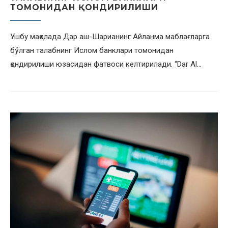
ТОМОНИДАН ҚОНДИРИЛИШИ
Ушбу мақолада Дар аш-Шарианинг Айланма маблағларга
бўлган талабнинг Ислом банклари томонидан
қондирилиши юзасидан фатвоси келтирилади. “Dar Al…