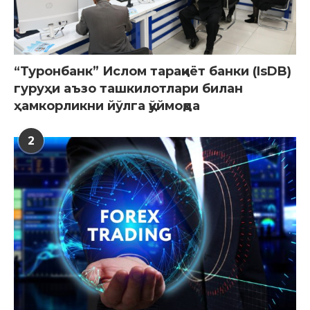
“Туронбанк” Ислом тараққиёт банки (IsDB)
гуруҳи аъзо ташкилотлари билан
ҳамкорликни йўлга қўймоқда
2