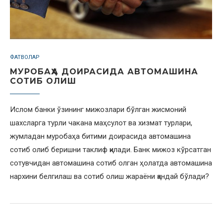
ФАТВОЛАР
МУРОБАҲА ДОИРАСИДА АВТОМАШИНА
СОТИБ ОЛИШ
Ислом банки ўзининг мижозлари бўлган жисмоний
шахсларга турли чакана маҳсулот ва хизмат турлари,
жумладан муробаҳа битими доирасида автомашина
сотиб олиб беришни таклиф қилади. Банк мижоз кўрсатган
сотувчидан автомашина сотиб олган ҳолатда автомашина
нархини белгилаш ва сотиб олиш жараёни қандай бўлади?