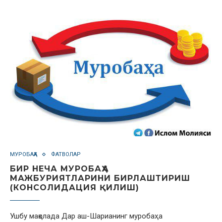
МУРОБАҲА
ФАТВОЛАР
БИР НЕЧА МУРОБАҲА
МАЖБУРИЯТЛАРИНИ БИРЛАШТИРИШ
(КОНСОЛИДАЦИЯ ҚИЛИШ)
Ушбу мақолада Дар аш-Шарианинг муробаҳа