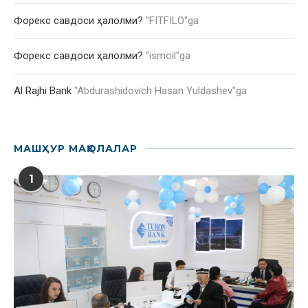
Форекс савдоси ҳалолми?
"
FITFILO
"ga
Форекс савдоси ҳалолми?
"
ismoil
"ga
Al Rajhi Bank
"
Abdurashidovich Hasan Yuldashev
"ga
МАШҲУР МАҚОЛАЛАР
1