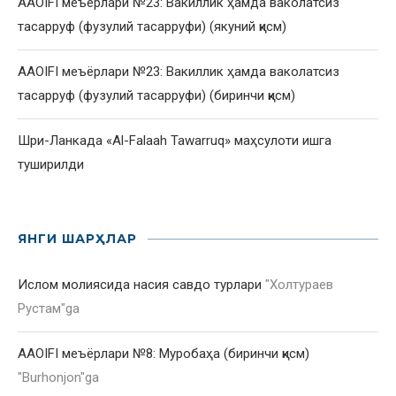
AAOIFI меъёрлари №23: Вакиллик ҳамда ваколатсиз
тасарруф (фузулий тасарруфи) (якуний қисм)
AAOIFI меъёрлари №23: Вакиллик ҳамда ваколатсиз
тасарруф (фузулий тасарруфи) (биринчи қисм)
Шри-Ланкада «Al-Falaah Tawarruq» маҳсулоти ишга
туширилди
ЯНГИ ШАРҲЛАР
Ислом молиясида насия савдо турлари
"
Холтураев
Рустам
"ga
AAOIFI меъёрлари №8: Муробаҳа (биринчи қисм)
"
Burhonjon
"ga