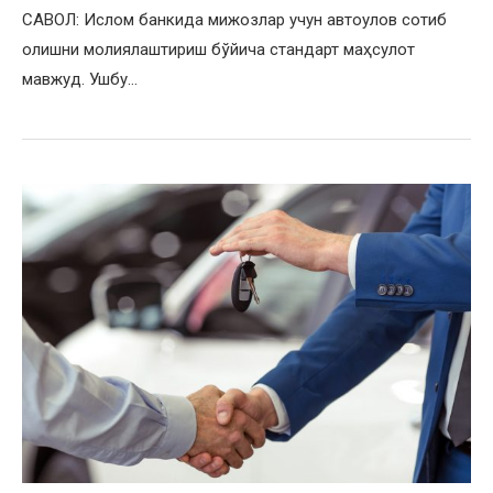
САВОЛ: Ислом банкида мижозлар учун автоулов сотиб
олишни молиялаштириш бўйича стандарт маҳсулот
мавжуд. Ушбу…