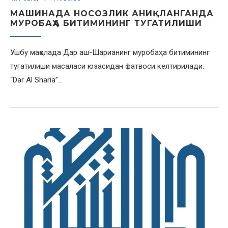
МАШИНАДА НОСОЗЛИК АНИҚЛАНГАНДА
МУРОБАҲА БИТИМИНИНГ ТУГАТИЛИШИ
Ушбу мақолада Дар аш-Шарианинг муробаҳа битимининг
тугатилиши масаласи юзасидан фатвоси келтирилади.
“Dar Al Sharia”…