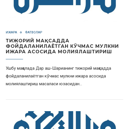
ИЖАРА
ФАТВОЛАР
ТИЖОРИЙ МАҚСАДДА
ФОЙДАЛАНИЛАЁТГАН КЎЧМАС МУЛКНИ
ИЖАРА АСОСИДА МОЛИЯЛАШТИРИШ
Ушбу мақолада Дар аш-Шарианинг тижорий мақсадда
фойдаланилаётган кўчмас мулкни ижара асосида
молиялаштириш масаласи юзасидан…