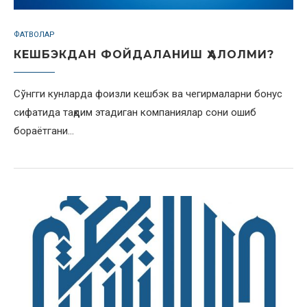
ФАТВОЛАР
КЕШБЭКДАН ФОЙДАЛАНИШ ҲАЛОЛМИ?
Сўнгги кунларда фоизли кешбэк ва чегирмаларни бонус
сифатида тақдим этадиган компаниялар сони ошиб
бораётгани…