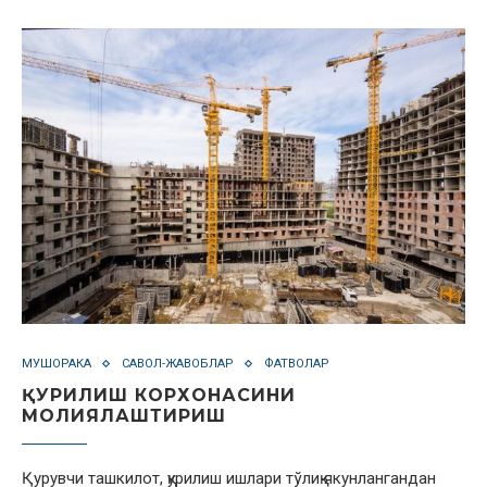
МУШОРАКА
САВОЛ-ЖАВОБЛАР
ФАТВОЛАР
ҚУРИЛИШ КОРХОНАСИНИ
МОЛИЯЛАШТИРИШ
Қурувчи ташкилот, қурилиш ишлари тўлиқ якунлангандан