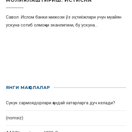
МОЛИЯЛАШТИРИШ: ИСТИСНА
Савол: Ислом банки мижози ўз эҳтиёжлари учун муайян
ускуна сотиб олмоқчи эканлигини, бу ускуна…
ЯНГИ МАҚОЛАЛАР
Сукук сармоядорлари қандай хатарларга дуч келади?
(nomsiz)