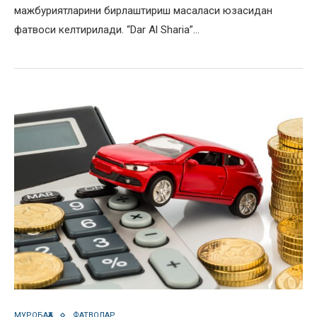
мажбуриятларини бирлаштириш масаласи юзасидан
фатвоси келтирилади. “Dar Al Sharia”…
МУРОБАҲА
ФАТВОЛАР