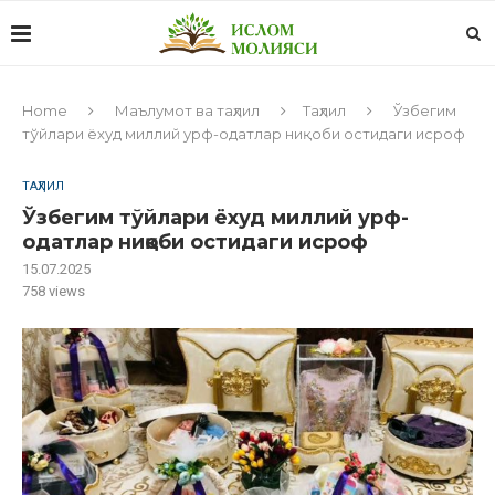
Home
Маълумот ва таҳлил
Таҳлил
Ўзбегим
тўйлари ёхуд миллий урф-одатлар ниқоби остидаги исроф
ТАҲЛИЛ
Ўзбегим тўйлари ёхуд миллий урф-
одатлар ниқоби остидаги исроф
15.07.2025
758
views