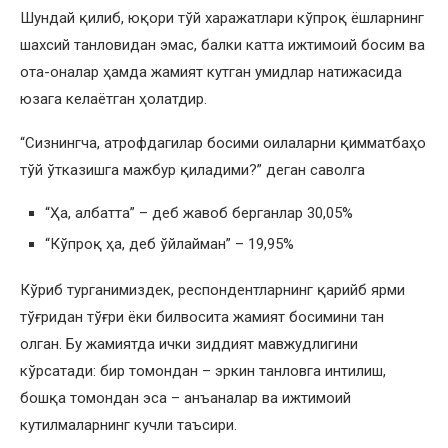
Шундай қилиб, юқори тўй харажатлари кўпроқ ёшларнинг
шахсий танловидан эмас, балки катта ижтимоий босим ва
ота-оналар ҳамда жамият кутган умидлар натижасида
юзага келаётган ҳолатдир.
“Сизнингча, атрофдагилар босими оилаларни қимматбаҳо
тўй ўтказишга мажбур қиладими?” деган саволга
“Ҳа, албатта” – деб жавоб берганлар 30,05%
“Кўпроқ ҳа, деб ўйлайман” – 19,95%
Кўриб турганимиздек, респондентларнинг қарийб ярми
тўғридан тўғри ёки билвосита жамият босимини тан
олган. Бу жамиятда ички зиддият мавжудлигини
кўрсатади: бир томондан – эркин танловга интилиш,
бошқа томондан эса – анъаналар ва ижтимоий
кутилмаларнинг кучли таъсири.