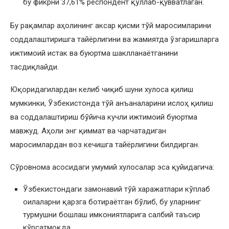
бу фикрни 37,61% респондент қўллаб-қувватлаган.
Бу рақамлар аҳолининг аксар қисми тўй маросимларини
соддалаштиришга тайёрлигини ва жамиятда ўзгаришларга
ижтимоий истак ва буюртма шаклланаётганини
тасдиқлайди.
Юқоридагилардан келиб чиқиб шуни хулоса қилиш
мумкинки, Ўзбекистонда тўй анъаналарини ислоҳ қилиш
ва соддалаштириш бўйича кучли ижтимоий буюртма
мавжуд. Аҳоли энг қиммат ва чарчатадиган
маросимлардан воз кечишга тайёрлигини билдирган.
Сўровнома асосидаги умумий хулосалар эса қуйидагича:
Ўзбекистондаги замонавий тўй харажатлари кўплаб
оилаларни қарзга ботираётган бўлиб, бу уларнинг
турмушни бошлаш имкониятларига салбий таъсир
кўрсатмоқда.