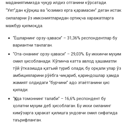
маданиятимизда чуқур илдиз отганини кўрсатади.
“Уят”дан қўрқиш ва “юзимиз ерга қарамасин” деган истак
оилаларни ўз имкониятларидан ортиқча харажатларга
мажбур қилмоқда.
“Ёшларнинг орзу-ҳаваси” – 31,36% респондентлар бу
вариантни танлаган.
“Ота-онанинг орзу-ҳаваси” – 29,03%. Бу иккинчи муҳим
омил ҳисобланади. Кўпинча катта авлод ҳашаматли
тўй ўтказишда қатъий туриб олади, бу орқали улар ўз
амбицияларини рўёбга чиқариб, қариндошлар ҳамда
жамият олдидаги “бурчини” адо этаётганини ҳис
қилади.
“Қуда томоннинг талаби” – 16,6% респондент бу
ҳолатни муҳим деб ҳисоблаган. Бу икки оиланинг
кимўзарга ҳаракат қилишга ундовчи омил сифатида
таърифланган.