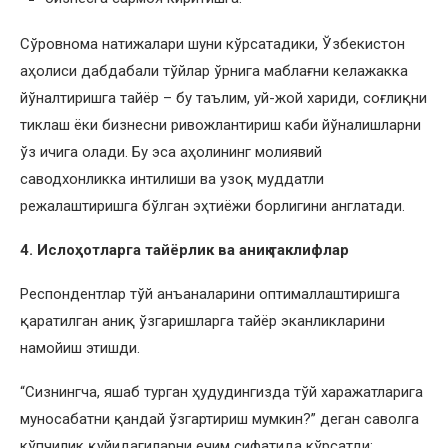
Сўровнома натижалари шуни кўрсатадики, Ўзбекистон
аҳолиси дабдабали тўйлар ўрнига маблағни келажакка
йўналтиришга тайёр – бу таълим, уй-жой хариди, соғлиқни
тиклаш ёки бизнесни ривожлантириш каби йўналишларни
ўз ичига олади. Бу эса аҳолининг молиявий
саводхонликка интилиши ва узоқ муддатли
режалаштиришга бўлган эҳтиёжи борлигини англатади.
4. Ислоҳотларга тайёрлик ва аниқ таклифлар
Респондентлар тўй анъаналарини оптималлаштиришга
қаратилган аниқ ўзгаришларга тайёр эканликларини
намойиш этишди.
“Сизнингча, яшаб турган ҳудудингизда тўй харажатларига
муносабатни қандай ўзгартириш мумкин?” деган саволга
кўпчилик қуйидагиларни ечим сифатида кўрсатди: