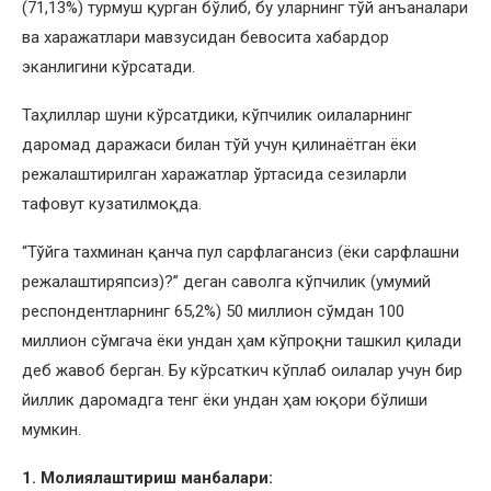
(71,13%) турмуш қурган бўлиб, бу уларнинг тўй анъаналари
ва харажатлари мавзусидан бевосита хабардор
эканлигини кўрсатади.
Таҳлиллар шуни кўрсатдики, кўпчилик оилаларнинг
даромад даражаси билан тўй учун қилинаётган ёки
режалаштирилган харажатлар ўртасида сезиларли
тафовут кузатилмоқда.
“Тўйга тахминан қанча пул сарфлагансиз (ёки сарфлашни
режалаштиряпсиз)?” деган саволга кўпчилик (умумий
респондентларнинг 65,2%) 50 миллион сўмдан 100
миллион сўмгача ёки ундан ҳам кўпроқни ташкил қилади
деб жавоб берган. Бу кўрсаткич кўплаб оилалар учун бир
йиллик даромадга тенг ёки ундан ҳам юқори бўлиши
мумкин.
1. Молиялаштириш манбалари: