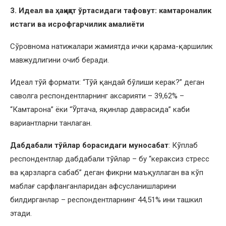
3. Идеал ва ҳақиқат ўртасидаги тафовут: камтароналик
истаги ва исрофгарчилик амалиёти
Сўровнома натижалари жамиятда ички қарама-қаршилик
мавжудлигини очиб беради.
Идеал тўй формати: “Тўй қандай бўлиши керак?” деган
саволга респондентларнинг аксарияти – 39,62% –
“Камтарона” ёки “Ўртача, яқинлар даврасида” каби
вариантларни танлаган.
Дабдабали тўйлар борасидаги муносабат
: Кўплаб
респондентлар дабдабали тўйлар – бу “кераксиз стресс
ва қарзларга сабаб” деган фикрни маъқуллаган ва кўп
маблағ сарфланганларидан афсусланишларини
билдирганлар – респондентларнинг 44,51% ини ташкил
этади.