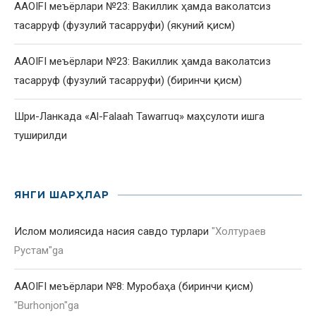
AAOIFI меъёрлари №23: Вакиллик ҳамда ваколатсиз
тасарруф (фузулий тасарруфи) (якуний қисм)
AAOIFI меъёрлари №23: Вакиллик ҳамда ваколатсиз
тасарруф (фузулий тасарруфи) (биринчи қисм)
Шри-Ланкада «Al-Falaah Tawarruq» маҳсулоти ишга
туширилди
ЯНГИ ШАРҲЛАР
Ислом молиясида насия савдо турлари
"
Холтураев
Рустам
"ga
AAOIFI меъёрлари №8: Муробаҳа (биринчи қисм)
"
Burhonjon
"ga