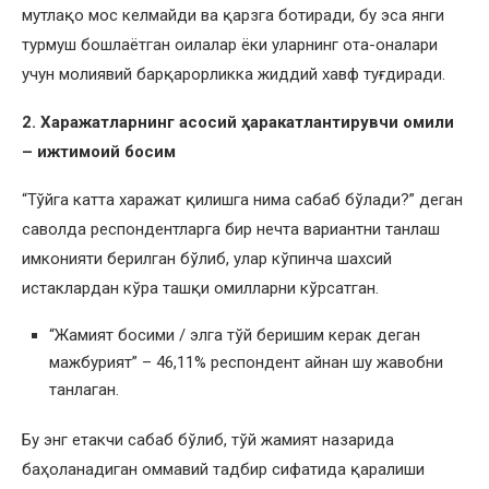
мутлақо мос келмайди ва қарзга ботиради, бу эса янги
турмуш бошлаётган оилалар ёки уларнинг ота-оналари
учун молиявий барқарорликка жиддий хавф туғдиради.
2. Харажатларнинг асосий ҳаракатлантирувчи омили
– ижтимоий босим
“Тўйга катта харажат қилишга нима сабаб бўлади?” деган
саволда респондентларга бир нечта вариантни танлаш
имконияти берилган бўлиб, улар кўпинча шахсий
истаклардан кўра ташқи омилларни кўрсатган.
“Жамият босими / элга тўй беришим керак деган
мажбурият” – 46,11% респондент айнан шу жавобни
танлаган.
Бу энг етакчи сабаб бўлиб, тўй жамият назарида
баҳоланадиган оммавий тадбир сифатида қаралиши