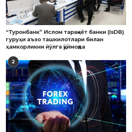
“Туронбанк” Ислом тараққиёт банки (IsDB)
гуруҳи аъзо ташкилотлари билан
ҳамкорликни йўлга қўймоқда
2