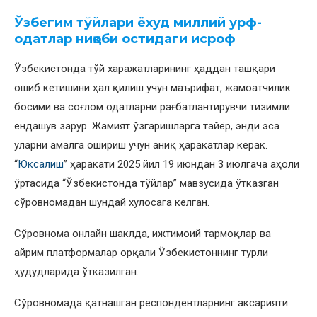
Ўзбегим тўйлари ёхуд миллий урф-
одатлар ниқоби остидаги исроф
Ўзбекистонда тўй харажатларининг ҳаддан ташқари
ошиб кетишини ҳал қилиш учун маърифат, жамоатчилик
босими ва соғлом одатларни рағбатлантирувчи тизимли
ёндашув зарур. Жамият ўзгаришларга тайёр, энди эса
уларни амалга ошириш учун аниқ ҳаракатлар керак.
“
Юксалиш
” ҳаракати 2025 йил 19 июндан 3 июлгача аҳоли
ўртасида “Ўзбекистонда тўйлар” мавзусида ўтказган
сўровномадан шундай хулосага келган.
Сўровнома онлайн шаклда, ижтимоий тармоқлар ва
айрим платформалар орқали Ўзбекистоннинг турли
ҳудудларида ўтказилган.
Сўровномада қатнашган респондентларнинг аксарияти