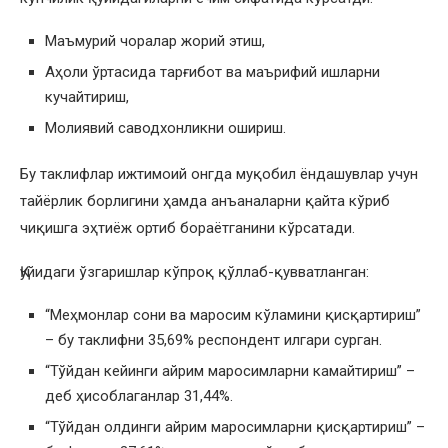
Маъмурий чоралар жорий этиш,
Аҳоли ўртасида тарғибот ва маърифий ишларни
кучайтириш,
Молиявий саводхонликни ошириш.
Бу таклифлар ижтимоий онгда муқобил ёндашувлар учун
тайёрлик борлигини ҳамда анъаналарни қайта кўриб
чиқишга эҳтиёж ортиб бораётганини кўрсатади.
Қуйидаги ўзгаришлар кўпроқ қўллаб-қувватланган:
“Меҳмонлар сони ва маросим кўламини қисқартириш”
– бу таклифни 35,69% респондент илгари сурган.
“Тўйдан кейинги айрим маросимларни камайтириш” –
деб ҳисоблаганлар 31,44%.
“Тўйдан олдинги айрим маросимларни қисқартириш” –