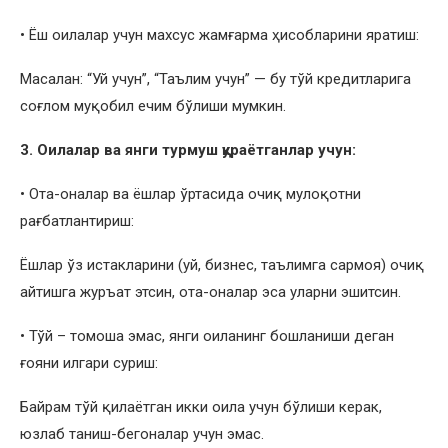
• Ёш оилалар учун махсус жамғарма ҳисобларини яратиш:
Масалан: “Уй учун”, “Таълим учун” — бу тўй кредитларига
соғлом муқобил ечим бўлиши мумкин.
3. Оилалар ва янги турмуш қураётганлар учун:
• Ота-оналар ва ёшлар ўртасида очиқ мулоқотни
рағбатлантириш:
Ёшлар ўз истакларини (уй, бизнес, таълимга сармоя) очиқ
айтишга журъат этсин, ота-оналар эса уларни эшитсин.
• Тўй – томоша эмас, янги оиланинг бошланиши деган
ғояни илгари суриш:
Байрам тўй қилаётган икки оила учун бўлиши керак,
юзлаб таниш-бегоналар учун эмас.