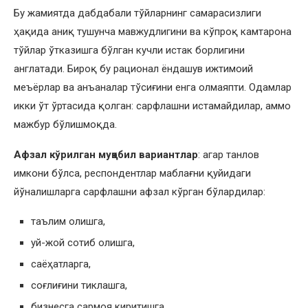
Бу жамиятда дабдабали тўйларнинг самарасизлиги
ҳақида аниқ тушунча мавжудлигини ва кўпроқ камтарона
тўйлар ўтказишга бўлган кучли истак борлигини
англатади. Бироқ бу рационал ёндашув ижтимоий
меъёрлар ва анъаналар тўсиғини енга олмаяпти. Одамлар
икки ўт ўртасида қолган: сарфлашни истамайдилар, аммо
мажбур бўлишмоқда.
Афзал кўрилган муқобил вариантлар
: агар танлов
имкони бўлса, респондентлар маблағни қуйидаги
йўналишларга сарфлашни афзал кўрган бўлардилар:
таълим олишга,
уй-жой сотиб олишга,
саёҳатларга,
соғлиғини тиклашга,
бизнесга сармоя киритишга.