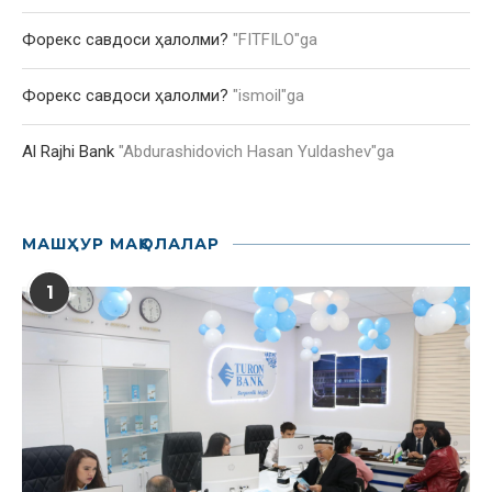
Форекс савдоси ҳалолми?
"
FITFILO
"ga
Форекс савдоси ҳалолми?
"
ismoil
"ga
Al Rajhi Bank
"
Abdurashidovich Hasan Yuldashev
"ga
МАШҲУР МАҚОЛАЛАР
1