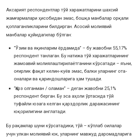
Аксарият респондентлар тўй харажатларини шахсий
жамғармалари ҳисобидан эмас, бошқа манбалар орқали
қоплаганликларини билдирган. Асосий молиявий
манбалар қуйидагилар бўлган:
“Ўзим ва яқинларим ёрдамида” – бу жавобни 55,17%
респондент танлаган. Бу натижа тўй харажатларининг
жамоавий молиялаштирилаётганини кўрсатади – яъни,
оғирлик фақат келин-куёв эмас, балки уларнинг ота-
оналари ва қариндошларига ҳам тушади.
“Қарз олганман / оламан” – деган жавобни 25,1%
респондент берган. Бу эса аҳоли ўртасида тўй
туфайли юзага келган қарздорлик даражасининг
юқорилигини англатади.
Бу рақамлар шуни кўрсатадики, тўй – кўплаб оилалар
учун улкан молиявий юк, уларнинг мавжуд даромадларига