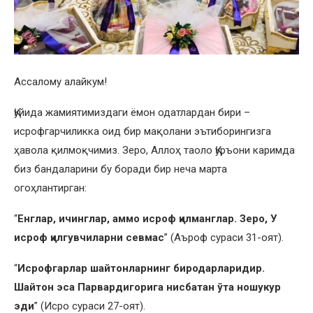
Ассалому алайкум!
Қуйида жамиятимиздаги ёмон одатлардан бири –
исрофгарчиликка оид бир мақолани эътиборингизга
ҳавола қилмоқчимиз. Зеро, Аллоҳ таоло Қуръони каримда
биз бандаларини бу боради бир неча марта
огоҳлантирган:
“
Енглар, ичинглар, аммо исроф қилманглар. Зеро, У
исроф қилгувчиларни севмас
” (Аъроф сураси 31-оят).
“
Исрофгарлар шайтонларнинг биродарларидир.
Шайтон эса Парвардигорига нисбатан ўта ношукур
эди
” (Исро сураси 27-оят).