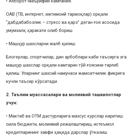
• Ахборот-маърифий кампания:
ОАВ (ТВ, интернет, ижтимоий тармоқлар) орқали
“дабдабабозлик – стресс ва қарз” деган ғоя асосида
умумхалқ ҳаракати олиб бориш.
• Машҳур шахсларни жалб қилиш:
Блогерлар, спортчилар, дин арбоблари каби таъсирга эга
машҳур шахслар орқали камтарин тўй ғоясини тарғиб
қилиш. Уларнинг шахсий намунаси жамоатчилик фикрига
кучли таъсир кўрсатади.
2. Таълим муассасалари ва молиявий ташкилотлар
учун:
• Мактаб ва ОТМ дастурларига махсус курслар киритиш:
оила бюджети, молиявий режалаштириш, истеъмол
кредитларининг хавфи ҳақида дарслар ўтказиш.