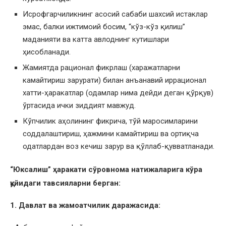
Исрофгарчиликнинг асосий сабаби шахсий истаклар
эмас, балки ижтимоий босим, “кўз-кўз қилиш”
маданияти ва катта авлоднинг кутишлари
ҳисобланади.
Жамиятда рационал фикрлаш (харажатларни
камайтириш зарурати) билан анъанавий иррационал
хатти-ҳаракатлар (одамлар нима дейди деган қўрқув)
ўртасида ички зиддият мавжуд.
Кўпчилик аҳолининг фикрича, тўй маросимларини
соддалаштириш, ҳажмини камайтириш ва ортиқча
одатлардан воз кечиш зарур ва қўллаб-қувватланади.
“Юксалиш” ҳаракати сўровнома натижаларига кўра
қуйидаги тавсияларни берган:
1. Давлат ва жамоатчилик даражасида: