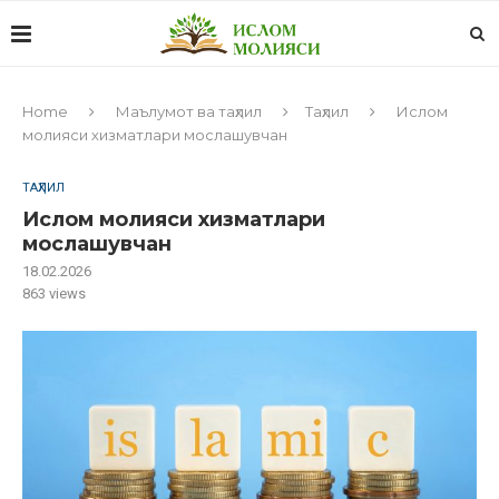
Home
Маълумот ва таҳлил
Таҳлил
Ислом
молияси хизматлари мослашувчан
ТАҲЛИЛ
Ислом молияси хизматлари
мослашувчан
18.02.2026
863
views