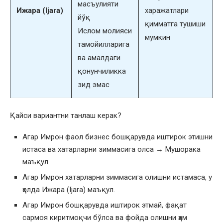
масъулияти
Ижара (Ijara)
харажатлари
йўқ
қимматга тушиши
Ислом молияси
мумкин
тамойилларига
ва амалдаги
қонунчиликка
зид эмас
Қайси вариантни танлаш керак?
Агар Имрон фаол бизнес бошқарувда иштирок этишни
истаса ва хатарларни зиммасига олса → Мушорака
маъқул.
Агар Имрон хатарларни зиммасига олишни истамаса, у
ҳолда Ижара (Ijara) маъқул.
Агар Имрон бошқарувда иштирок этмай, фақат
сармоя киритмоқчи бўлса ва фойда олишни ҳам