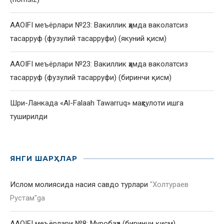
AAOIFI меъёрлари №23: Вакиллик ҳамда ваколатсиз
тасарруф (фузулий тасарруфи) (якуний қисм)
AAOIFI меъёрлари №23: Вакиллик ҳамда ваколатсиз
тасарруф (фузулий тасарруфи) (биринчи қисм)
Шри-Ланкада «Al-Falaah Tawarruq» маҳсулоти ишга
туширилди
ЯНГИ ШАРҲЛАР
Ислом молиясида насия савдо турлари
"
Холтураев
Рустам
"ga
AAOIFI меъёрлари №8: Муробаҳа (биринчи қисм)