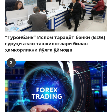
“Туронбанк” Ислом тараққиёт банки (IsDB)
гуруҳи аъзо ташкилотлари билан
ҳамкорликни йўлга қўймоқда
2