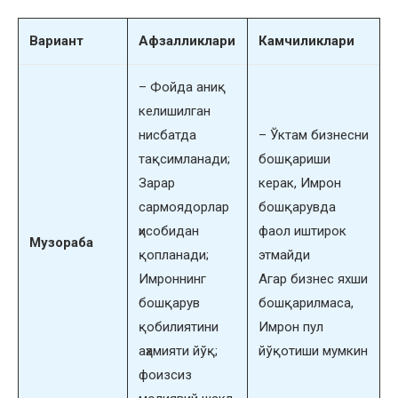
Вариант
Афзалликлари
Камчиликлари
– Фойда аниқ
келишилган
нисбатда
– Ўктам бизнесни
тақсимланади;
бошқариши
Зарар
керак, Имрон
сармоядорлар
бошқарувда
ҳисобидан
фаол иштирок
Музораба
қопланади;
этмайди
Имроннинг
Агар бизнес яхши
бошқарув
бошқарилмаса,
қобилиятини
Имрон пул
аҳамияти йўқ;
йўқотиши мумкин
фоизсиз