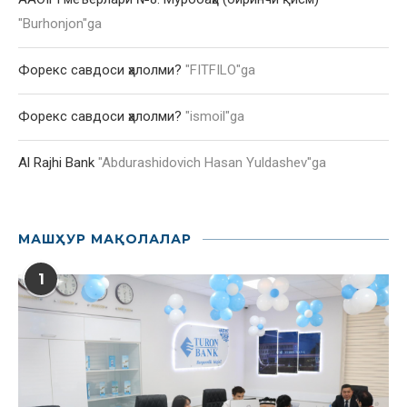
"
Burhonjon
"ga
Форекс савдоси ҳалолми?
"
FITFILO
"ga
Форекс савдоси ҳалолми?
"
ismoil
"ga
Al Rajhi Bank
"
Abdurashidovich Hasan Yuldashev
"ga
МАШҲУР МАҚОЛАЛАР
1