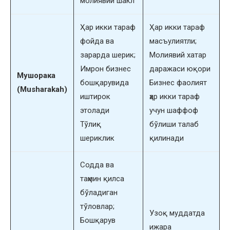
молиявий шакл
Ҳар икки тараф
Ҳар икки тараф
фойда ва
масъулиятли;
зарарда шерик;
Молиявий хатар
Имрон бизнес
даражаси юқори
Мушорака
бошқарувида
Бизнес фаолият
(Musharakah)
иштирок
ҳар икки тараф
этолади
учун шаффоф
Тўлиқ
бўлиши талаб
шериклик
қилинади
Содда ва
таҳмин қилса
бўладиган
тўловлар;
Узоқ муддатда
Бошқарув
ижара