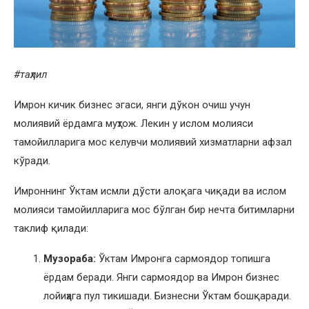
#
таҳлил
Имрон кичик бизнес эгаси, янги дўкон очиш учун
молиявий ёрдамга муҳтож. Лекин у ислом молияси
тамойилларига мос келувчи молиявий хизматларни афзал
кўради.
Имроннинг Ўктам исмли дўсти алоқага чиқади ва ислом
молияси тамойилларига мос бўлган бир нечта битимларни
таклиф қилади:
Музораба:
Ўктам Имронга сармоядор топишга
ёрдам беради. Янги сармоядор ва Имрон бизнес
лойиҳага пул тикишади. Бизнесни Ўктам бошқаради.