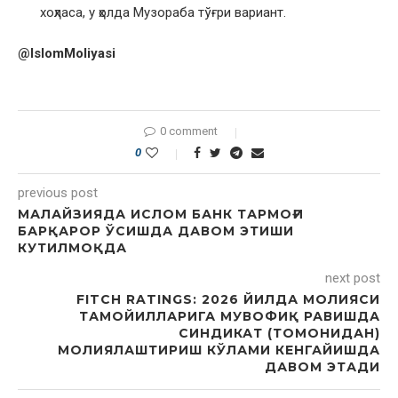
хоҳласа, у ҳолда Музораба тўғри вариант.
@IslomMoliyasi
0 comment
0
previous post
МАЛАЙЗИЯДА ИСЛОМ БАНК ТАРМОҒИ
БАРҚАРОР ЎСИШДА ДАВОМ ЭТИШИ
КУТИЛМОҚДА
next post
FITCH RATINGS: 2026 ЙИЛДА МОЛИЯСИ
ТАМОЙИЛЛАРИГА МУВОФИҚ РАВИШДА
СИНДИКАТ (ТОМОНИДАН)
МОЛИЯЛАШТИРИШ КЎЛАМИ КЕНГАЙИШДА
ДАВОМ ЭТАДИ