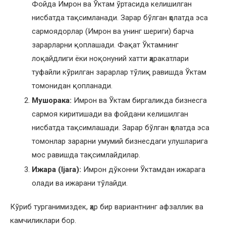
Фойда Имрон ва Ўктам ўртасида келишилган
нисбатда тақсимланади. Зарар бўлган ҳолатда эса
сармоядорлар (Имрон ва унинг шериги) барча
зарарларни қоплашади. Фақат Ўктамнинг
лоқайдлиги ёки ноқонуний хатти ҳаракатлари
туфайли кўрилган зарарлар тўлиқ равишда Ўктам
томонидан қопланади.
Мушорака:
Имрон ва Ўктам биргаликда бизнесга
сармоя киритишади ва фойдани келишилган
нисбатда тақсимлашади. Зарар бўлган ҳолатда эса
томонлар зарарни умумий бизнесдаги улушларига
мос равишда тақсимлайдилар.
Ижара (Ijara):
Имрон дўконни Ўктамдан ижарага
олади ва ижарани тўлайди.
Кўриб турганимиздек, ҳар бир вариантнинг афзаллик ва
камчиликлари бор.