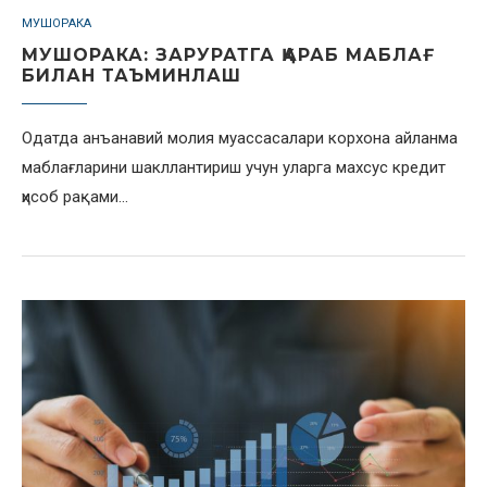
МУШОРАКА
МУШОРАКА: ЗАРУРАТГА ҚАРАБ МАБЛАҒ
БИЛАН ТАЪМИНЛАШ
Одатда анъанавий молия муассасалари корхона айланма
маблағларини шакллантириш учун уларга махсус кредит
ҳисоб рақами…