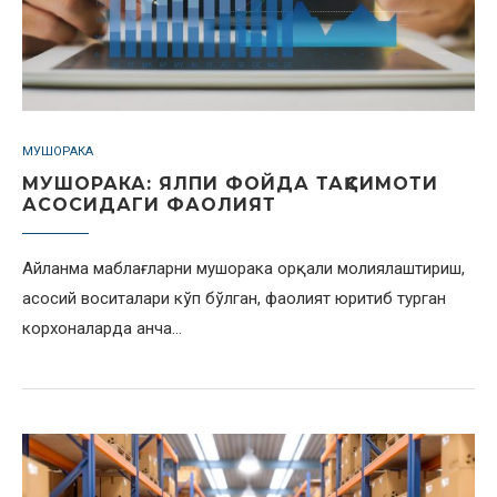
МУШОРАКА
МУШОРАКА: ЯЛПИ ФОЙДА ТАҚСИМОТИ
АСОСИДАГИ ФАОЛИЯТ
Айланма маблағларни мушорака орқали молиялаштириш,
асосий воситалари кўп бўлган, фаолият юритиб турган
корхоналарда анча…