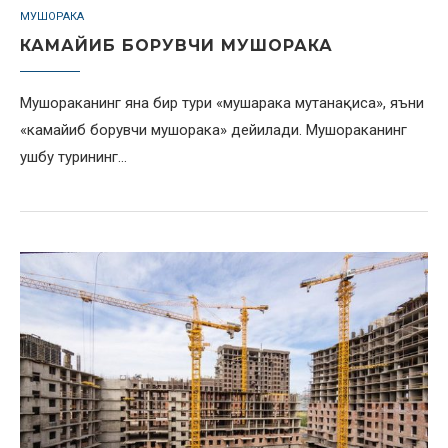
МУШОРАКА
КАМАЙИБ БОРУВЧИ МУШОРАКА
Мушораканинг яна бир тури «мушарака мутанақиса», яъни
«камайиб борувчи мушорака» дейилади. Мушораканинг
ушбу турининг…