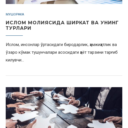
МУШОРАКА
ИСЛОМ МОЛИЯСИДА ШИРКАТ ВА УНИНГ
ТУРЛАРИ
Ислом, инсонлар ўртасидаги биродарлик, ҳамжиҳатлик ва
ўзаро кўмак тушунчалари асосидаги ҳаёт тарзини тарғиб
килувчи…