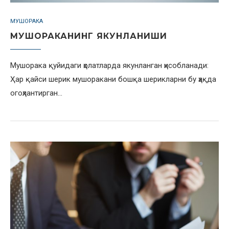
МУШОРАКА
МУШОРАКАНИНГ ЯКУНЛАНИШИ
Мушорака қуйидаги ҳолатларда якунланган ҳисобланади:
Ҳар қайси шерик мушоракани бошқа шерикларни бу ҳақда
огоҳлантирган…