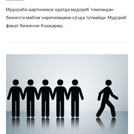
Мудораба шартномаси одатда мудориб томонидан
бизнесга маблағ киритилишини кўзда тутмайди. Мудориб
фақат бизнесни бошқариш…