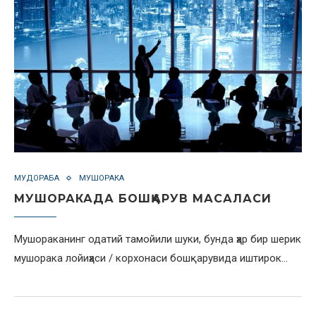
МУДОРАБА
МУШОРАКА
МУШОРАКАДА БОШҚАРУВ МАСАЛАСИ
Мушораканинг одатий тамойили шуки, бунда ҳар бир шерик
мушорака лойиҳаси / корхонаси бошқарувида иштирок…