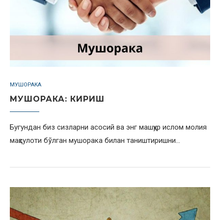
МУШОРАКА
МУШОРАКА: КИРИШ
Бугундан биз сизларни асосий ва энг машҳур ислом молия
маҳсулоти бўлган мушорака билан таништиришни…