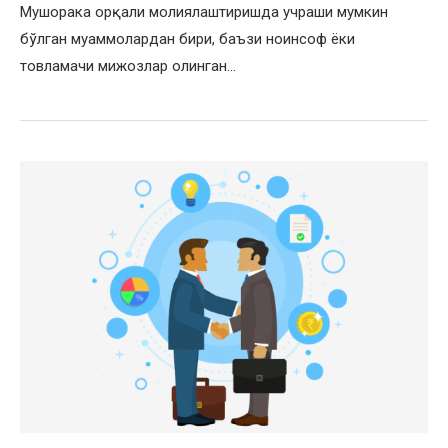
Мушорака орқали молиялаштиришда учраши мумкин
бўлган муаммолардан бири, баъзи ноинсоф ёки
товламачи мижозлар олинган…