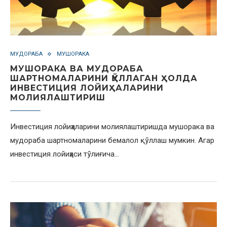
МУДОРАБА
МУШОРАКА
МУШОРАКА ВА МУДОРАБА
ШАРТНОМАЛАРИНИ ҚЎЛЛАГАН ҲОЛДА
ИНВЕСТИЦИЯ ЛОЙИҲАЛАРИНИ
МОЛИЯЛАШТИРИШ
Инвестиция лойиҳаларини молиялаштиришда мушорака ва
мудораба шартномаларини бемалол қўллаш мумкин. Агар
инвестиция лойиҳаси тўлиғича…