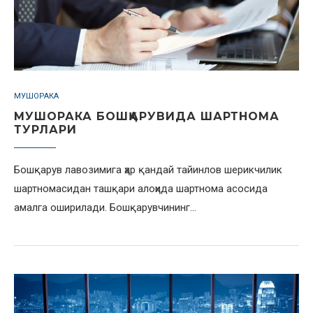
МУШОРАКА
МУШОРАКА БОШҚАРУВИДА ШАРТНОМА
ТУРЛАРИ
Бошқарув лавозимига ҳар қандай тайинлов шерикчилик
шартномасидан ташқари алоҳида шартнома асосида
амалга оширилади. Бошқарувчининг…