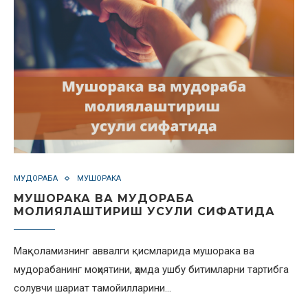
МУДОРАБА
МУШОРАКА
МУШОРАКА ВА МУДОРАБА
МОЛИЯЛАШТИРИШ УСУЛИ СИФАТИДА
Мақоламизнинг аввалги қисмларида мушорака ва
мудорабанинг моҳиятини, ҳамда ушбу битимларни тартибга
солувчи шариат тамойилларини…