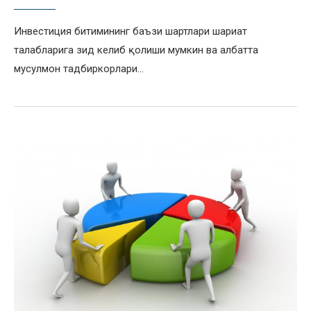
Инвестиция битимининг баъзи шартлари шариат
талабларига зид келиб қолиши мумкин ва албатта
мусулмон тадбиркорлари…