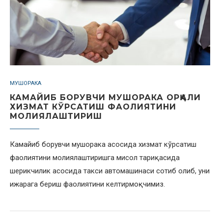
МУШОРАКА
КАМАЙИБ БОРУВЧИ МУШОРАКА ОРҚАЛИ
ХИЗМАТ КЎРСАТИШ ФАОЛИЯТИНИ
МОЛИЯЛАШТИРИШ
Камайиб борувчи мушорака асосида хизмат кўрсатиш
фаолиятини молиялаштиришга мисол тариқасида
шерикчилик асосида такси автомашинаси сотиб олиб, уни
ижарага бериш фаолиятини келтирмоқчимиз.