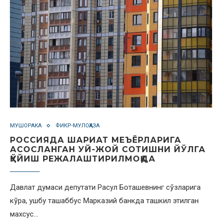
МУШОРАКА
ФИКР-МУЛОҲАЗА
РОССИЯДА ШАРИАТ МЕЪЁРЛАРИГА
АСОСЛАНГАН УЙ-ЖОЙ СОТИШНИ ЙЎЛГА
ҚЎЙИШ РЕЖАЛАШТИРИЛМОҚДА
Давлат думаси депутати Расул Боташевнинг сўзларига
кўра, ушбу ташаббус Марказий банкда ташкил этилган
махсус…