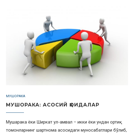
МУШОРАКА
МУШОРАКА: АСОСИЙ ҚОИДАЛАР
Мушарака ёки Ширкат ул-амвал – икки ёки ундан ортиқ
томонларнинг шартнома асосидаги муносабатлари бўлиб,