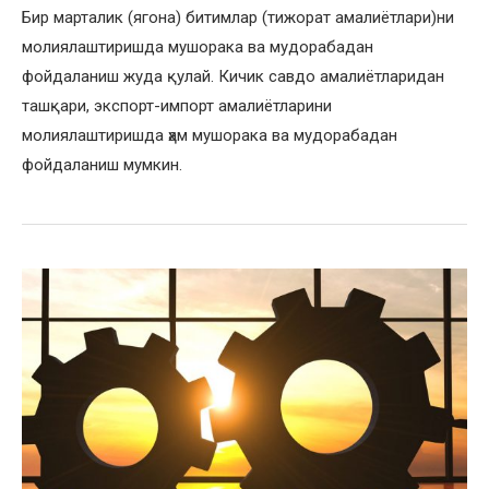
Бир марталик (ягона) битимлар (тижорат амалиётлари)ни
молиялаштиришда мушорака ва мудорабадан
фойдаланиш жуда қулай. Кичик савдо амалиётларидан
ташқари, экспорт-импорт амалиётларини
молиялаштиришда ҳам мушорака ва мудорабадан
фойдаланиш мумкин.