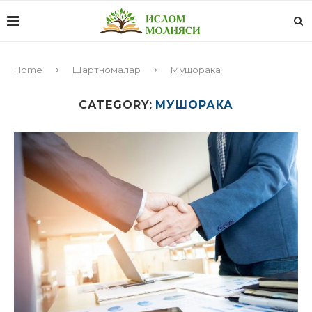
Home
Шартномалар
Мушорака
CATEGORY:
МУШОРАКА