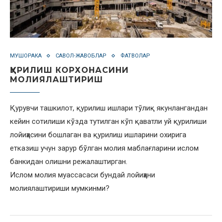
МУШОРАКА
САВОЛ-ЖАВОБЛАР
ФАТВОЛАР
ҚУРИЛИШ КОРХОНАСИНИ
МОЛИЯЛАШТИРИШ
Қурувчи ташкилот, қурилиш ишлари тўлиқ якунлангандан
кейин сотилиши кўзда тутилган кўп қаватли уй қурилиши
лойиҳасини бошлаган ва қурилиш ишларини охирига
етказиш учун зарур бўлган молия маблағларини ислом
банкидан олишни режалаштирган.
Ислом молия муассасаси бундай лойиҳани
молиялаштириши мумкинми?