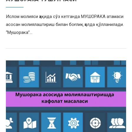
Ислом молияси ҳақида сўз кетганда МУШОРАКА атамаси
асосан молиялаштириш билан боғлиқ ҳолда қўлланилади.
“Мушорака”…