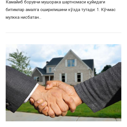
Камайиб борувчи мушорака шартномаси қуйидаги
битимлар амалга оширилишини кўзда тутади: 1. Кўчмас
мулкка нисбатан…