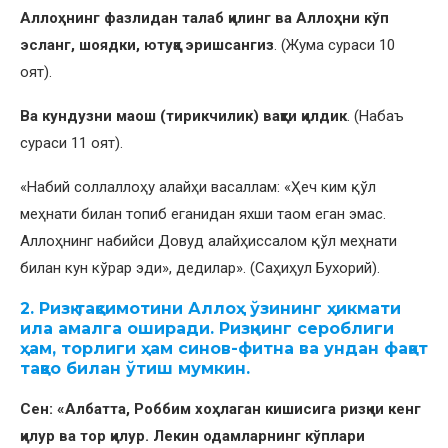
Аллоҳнинг фазлидан талаб қилинг ва Аллоҳни кўп
эсланг, шоядки, ютуққа эришсангиз
. (Жума сураси 10
оят).
Ва кундузни маош (тирикчилик) вақти қилдик
. (Набаъ
сураси 11 оят).
«Набий соллаллоҳу алайҳи васаллам: «Ҳеч ким қўл
меҳнати билан топиб еганидан яхши таом еган эмас.
Аллоҳнинг набийси Довуд алайҳиссалом қўл меҳнати
билан кун кўрар эди», дедилар». (Саҳиҳул Бухорий).
2. Ризқ тақсимотини Аллоҳ ўзининг ҳикмати
ила амалга оширади. Ризқнинг сероблиги
ҳам, торлиги ҳам синов-фитна ва ундан фақат
тақво билан ўтиш мумкин.
Сен: «Албатта, Роббим хоҳлаган кишисига ризқни кенг
қилур ва тор қилур. Лекин одамларнинг кўплари