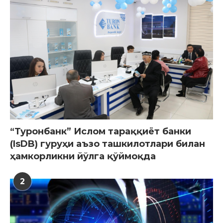
“Туронбанк” Ислом тараққиёт банки
(IsDB) гуруҳи аъзо ташкилотлари билан
ҳамкорликни йўлга қўймоқда
2