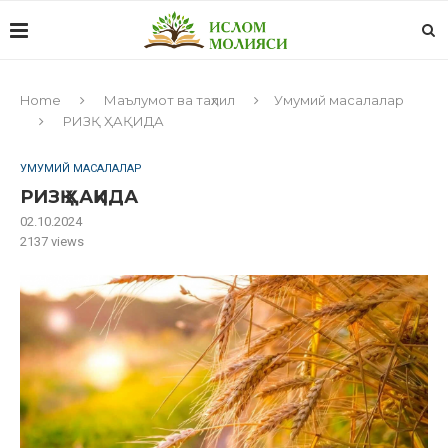
Home
Маълумот ва таҳлил
Умумий масалалар
РИЗҚ ҲАҚИДА
УМУМИЙ МАСАЛАЛАР
РИЗҚ ҲАҚИДА
02.10.2024
2137
views