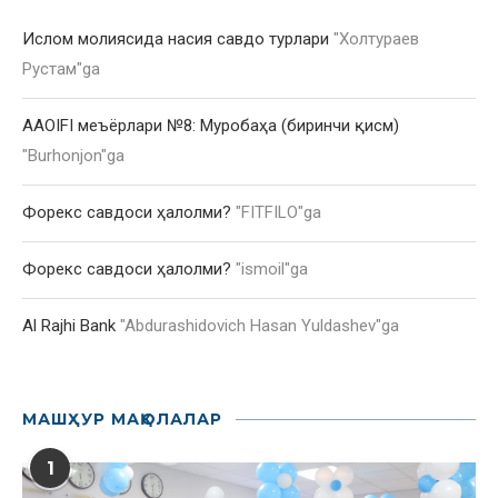
Ислом молиясида насия савдо турлари
"
Холтураев
Рустам
"ga
AAOIFI меъёрлари №8: Муробаҳа (биринчи қисм)
"
Burhonjon
"ga
Форекс савдоси ҳалолми?
"
FITFILO
"ga
Форекс савдоси ҳалолми?
"
ismoil
"ga
Al Rajhi Bank
"
Abdurashidovich Hasan Yuldashev
"ga
МАШҲУР МАҚОЛАЛАР
1