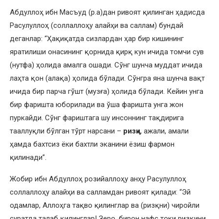
Абдуллоҳ ибн Масъуд (р.а)дан ривоят қилинган ҳадисда
Расулуллоҳ (соллаллоҳу алайҳи ва саллам) бундай
деганлар: “Ҳақиқатда сизлардан ҳар бир кишининг
яратилиши онасининг қорнида қирқ кун ичида томчи сув
(нутфа) ҳолида амалга ошади. Сўнг шунча муддат ичида
лаҳта қон (алақа) ҳолида бўлади. Сўнгра яна шунча вақт
ичида бир парча гўшт (музға) ҳолида бўлади. Кейин унга
бир фаришта юборилади ва ўша фаришта унга жон
пуркайди. Сўнг фариштага шу инсоннинг тақдирига
тааллуқли бўлган тўрт нарсани –
ризқи
, ажали, амали
ҳамда бахтсиз ёки бахтли эканини ёзиш фармон
қилинади”.
Жобир ибн Абдуллоҳ розийаллоҳу анҳу Расулуллоҳ
соллаллоҳу алайҳи ва салламдан ривоят қилади: “Эй
одамлар, Аллоҳга тақво қилинглар ва (ризқни) чиройли
суратда талаб қилинглар! Зеро, бирон нафс токи ризқини