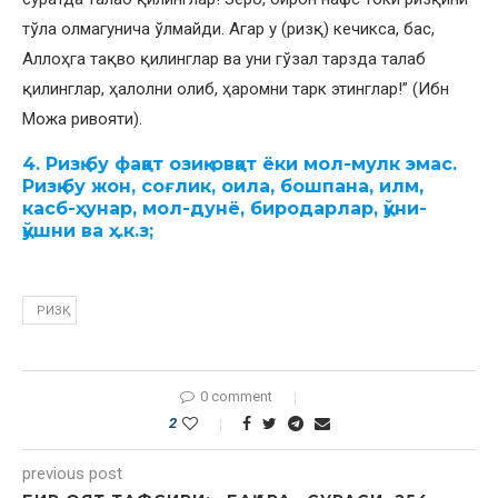
тўла олмагунича ўлмайди. Агар у (ризқ) кечикса, бас,
Аллоҳга тақво қилинглар ва уни гўзал тарзда талаб
қилинглар, ҳалолни олиб, ҳаромни тарк этинглар!” (Ибн
Можа ривояти).
4. Ризқ бу фақат озиқ-овқат ёки мол-мулк эмас.
Ризқ бу жон, соғлик, оила, бошпана, илм,
касб-ҳунар, мол-дунё, биродарлар, қўни-
қўшни ва ҳ.к.з;
РИЗҚ
0 comment
2
previous post