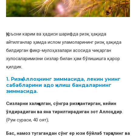
Қуръони карим ва ҳадиси шарифда ризқ ҳақида
айтилганлар ҳамда ислом уламоларининг ризқ ҳақида
билдирган фикр-мулоҳазалари асосида чиқарган
хулосаларимизни сизлар билан ҳам бўлишишга қарор
қилдик.
1. Ризқ Аллоҳнинг зиммасида, лекин унинг
сабабларини адо қилиш бандаларнинг
зиммасида.
Сизларни халқ қилган, сўнгра ризқлантирган, кейин
ўлдирадиган ва яна тирилтирадиган зот Аллоҳдир
.
(Рум сураси, 40 оят);
Бас, намоз тугагандан сўнг ер юзи бўйлаб тарқалинг ва