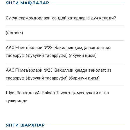
ЯНГИ МАҚОЛАЛАР
Сукук сармоядорлари қандай хатарларга дуч келади?
(nomsiz)
AAOIFI меъёрлари №23: Вакиллик ҳамда ваколатсиз
тасарруф (фузулий тасарруфи) (якуний қисм)
AAOIFI меъёрлари №23: Вакиллик ҳамда ваколатсиз
тасарруф (фузулий тасарруфи) (биринчи қисм)
Шри-Ланкада «Al-Falaah Tawarruq» маҳсулоти ишга
туширилди
ЯНГИ ШАРҲЛАР