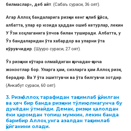
билмаслар», деб айт
. (Сабаъ сураси, 36 оят).
Агар Аллоҳ бандаларига ризқни кенг қилиб қўйса,
албатта, улар ер юзида ҳаддан ошиб кетурлар, лекин
У Ўзи хоҳлаганига ўлчов билан туширади. Албатта, у
Ўз бандаларидан ўта хабардор ва уларни ўта
кўрувчидир
. (Шууро сураси, 27 оят).
Ўз ризқини кўтара олмайдиган қанчадан-қанча
жонзотлар бор. Уларга ҳам, сизларга ҳам Аллоҳ ризқ
берадир. Ва У ўта эшитгувчи ва ўта билгувчи зотдир
.
(Анкабут сураси, 60 оят).
3. Ризқ Аллоҳ тарафидан тақсимлаб қўйилган
ва ҳеч бир банда ризқини тўлиқ олмагунча бу
дунёдан ўтмайди. Демак, ризқни ҳалолдан
ёки ҳаромдан топиш мумкин, лекин банда
барибир Аллоҳ унга азалдан тақсимлаб
қўйганини олади.