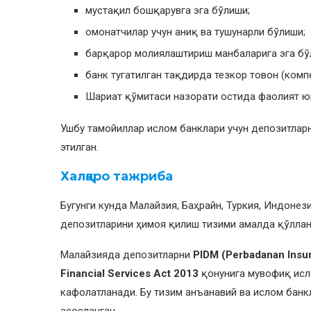
мустақил бошқарувга эга бўлиши;
омонатчилар учун аниқ ва тушунарли бўлиши;
барқарор молиялаштириш манбаларига эга бў
банк тугатилган тақдирда тезкор товон (ком
Шариат қўмитаси назорати остида фаолият ю
Ушбу тамойиллар ислом банклари учун депозитлар
этилган.
Халқаро тажриба
Бугунги кунда Малайзия, Баҳрайн, Туркия, Индоне
депозитларини ҳимоя қилиш тизими амалда қўлла
Малайзияда депозитларни
PIDM (Perbadanan Insur
Financial Services Act 2013
қонунига мувофиқ исл
кафолатланади. Бу тизим анъанавий ва ислом банк
асосланган.