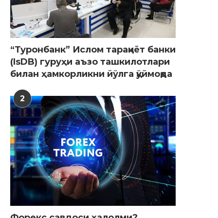
“Туронбанк” Ислом тараққиёт банки
(IsDB) гуруҳи аъзо ташкилотлари
билан ҳамкорликни йўлга қўймоқда
2
Форекс савдоси ҳалолми?