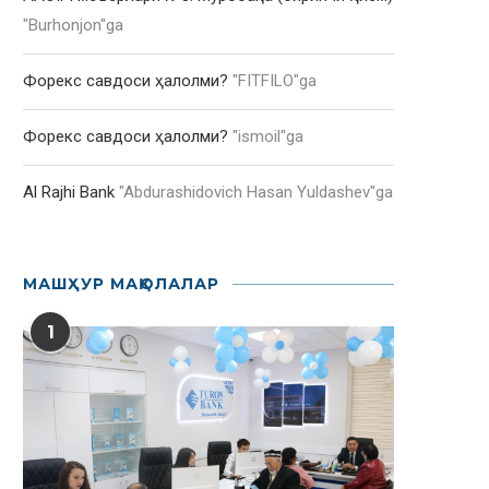
"
Burhonjon
"ga
Форекс савдоси ҳалолми?
"
FITFILO
"ga
Форекс савдоси ҳалолми?
"
ismoil
"ga
Al Rajhi Bank
"
Abdurashidovich Hasan Yuldashev
"ga
МАШҲУР МАҚОЛАЛАР
1