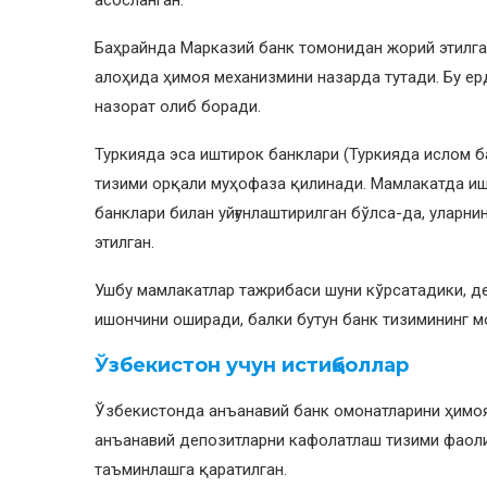
Баҳрайнда Марказий банк томонидан жорий этилг
алоҳида ҳимоя механизмини назарда тутади. Бу е
назорат олиб боради.
Туркияда эса иштирок банклари (Туркияда ислом ба
тизими орқали муҳофаза қилинади. Мамлакатда иш
банклари билан уйғунлаштирилган бўлса-да, уларн
этилган.
Ушбу мамлакатлар тажрибаси шуни кўрсатадики, д
ишончини оширади, балки бутун банк тизимининг м
Ўзбекистон учун истиқболлар
Ўзбекистонда анъанавий банк омонатларини ҳимо
анъанавий депозитларни кафолатлаш тизими фаоли
таъминлашга қаратилган.