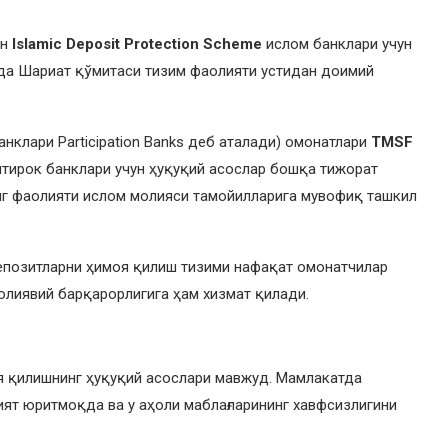
ан
Islamic Deposit Protection Scheme
ислом банклари учун
рда Шариат қўмитаси тизим фаолияти устидан доимий
нклари Participation Banks деб аталади) омонатлари
TMSF
тирок банклари учун ҳуқуқий асослар бошқа тижорат
инг фаолияти ислом молияси тамойилларига мувофиқ ташкил
епозитларни ҳимоя қилиш тизими нафақат омонатчилар
олиявий барқарорлигига ҳам хизмат қилади.
я қилишнинг ҳуқуқий асослари мавжуд. Мамлакатда
ят юритмоқда ва у аҳоли маблағларининг хавфсизлигини