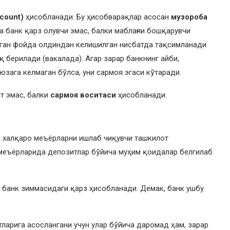
count)
ҳисобланади. Бу ҳисобварақлар асосан
музороба
 банк қарз олувчи эмас, балки маблағни бошқарувчи
нган фойда олдиндан келишилган нисбатда тақсимланади
 берилади (вакалада). Агар зарар банкнинг айби,
зага келмаган бўлса, уни сармоя эгаси кўтаради.
т эмас, балки
сармоя воситаси
ҳисобланади.
и халқаро меъёрларни ишлаб чиқувчи ташкилот
 меъёрларида депозитлар бўйича муҳим қоидалар белгилаб
р банк зиммасидаги қарз ҳисобланади. Демак, банк ушбу
арига асослангани учун улар бўйича даромад ҳам, зарар