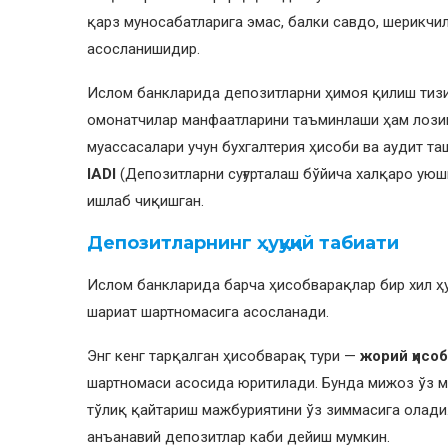
қарз муносабатларига эмас, балки савдо, шерикчи
асосланишидир.
Ислом банкларида депозитларни ҳимоя қилиш тизи
омонатчилар манфаатларини таъминлаши ҳам лози
муассасалари учун бухгалтерия ҳисоби ва аудит та
IADI
(Депозитларни суғурталаш бўйича халқаро уюш
ишлаб чиқишган.
Депозитларнинг ҳуқуқий табиати
Ислом банкларида барча ҳисобварақлар бир хил ҳу
шариат шартномасига асосланади.
Энг кенг тарқалган ҳисобварақ тури —
жорий ҳисоб
шартномаси асосида юритилади. Бунда мижоз ўз ма
тўлиқ қайтариш мажбуриятини ўз зиммасига олади
анъанавий депозитлар каби дейиш мумкин.