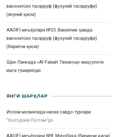
ваколатсиз тасарруф (фузулий тасарруфи)
(якуний қисм)
AAOIFI меъёрлари №23: Вакиллик ҳамда
ваколатсиз тасарруф (фузулий тасарруфи)
(биринчи қисм)
Шри-Ланкада «Al-Falaah Tawarruq» маҳсулоти
ишга туширилди
ЯНГИ ШАРҲЛАР
Ислом молиясида насия савдо турлари
"
Холтураев Рустам
"ga
AAOIFI меъёрлари №8: Муробаҳа (биринчи қисм)