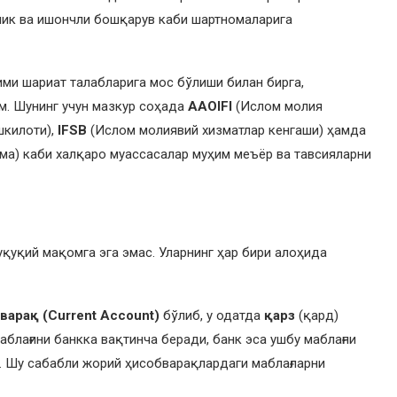
лик ва ишончли бошқарув каби шартномаларига
ми шариат талабларига мос бўлиши билан бирга,
м. Шунинг учун мазкур соҳада
AAOIFI
(Ислом молия
шкилоти),
IFSB
(Ислом молиявий хизматлар кенгаши) ҳамда
ма) каби халқаро муассасалар муҳим меъёр ва тавсияларни
қуқий мақомга эга эмас. Уларнинг ҳар бири алоҳида
варақ (Current Account)
бўлиб, у одатда
қарз
(қард)
блағини банкка вақтинча беради, банк эса ушбу маблағни
. Шу сабабли жорий ҳисобварақлардаги маблағларни