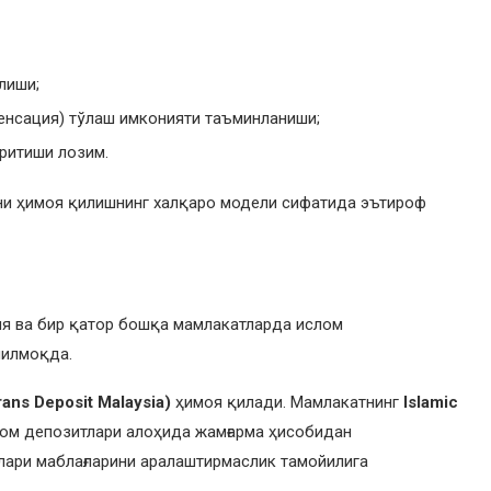
лиши;
пенсация) тўлаш имконияти таъминланиши;
ритиши лозим.
ни ҳимоя қилишнинг халқаро модели сифатида эътироф
зия ва бир қатор бошқа мамлакатларда ислом
нилмоқда.
ans Deposit Malaysia)
ҳимоя қилади. Мамлакатнинг
Islamic
ом депозитлари алоҳида жамғарма ҳисобидан
лари маблағларини аралаштирмаслик тамойилига