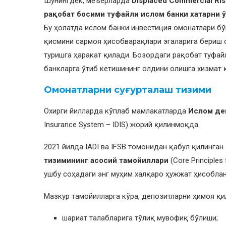
Шунингдек, меъёрларда
Displaced Commercial Ris
рақобат босими туфайли ислом банки хатарни ў
Бу ҳолатда ислом банки инвестиция омонатлари б
қисмини сармоя ҳисобварақлари эгаларига бериш
туришга ҳаракат қилади. Бозордаги рақобат туфа
банкларга ўтиб кетишининг олдини олишга хизмат 
Омонатларни суғурталаш тизими
Охирги йилларда кўплаб мамлакатларда
Ислом де
Insurance System – IDIS) жорий қилинмоқда.
2021 йилда IADI ва IFSB томонидан қабул қилинган
тизимининг асосий тамойиллари
(Core Principles
ушбу соҳадаги энг муҳим халқаро ҳужжат ҳисобла
Мазкур тамойилларга кўра, депозитларни ҳимоя қи
шариат талабларига тўлиқ мувофиқ бўлиши;