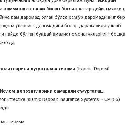
k
тушунчасига алоҳида ўрин берилган. Буни
тижорий
з зиммасига олиши билан боғлиқ хатар
дейиш мумкин.
ўйича кам даромад олган бўлса ҳам ўз даромадининг бир
 орқали уларнинг даромадини бозор даражасида ушлаб
йли пайдо бўлган бундай амалиёт омонатчиларнинг бошқа
қилади.
позитларини суғурталаш тизими
(Islamic Deposit
Ислом депозитларини самарали суғурталаш
 for Effective Islamic Deposit Insurance Systems – CPIDIS)
нади.
лиш тизими: