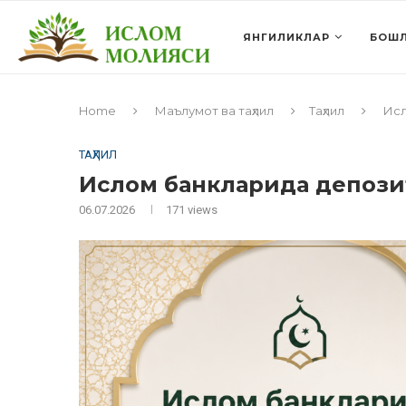
ЯНГИЛИКЛАР
БОШЛ
Home
Маълумот ва таҳлил
Таҳлил
Исл
ТАҲЛИЛ
Ислом банкларида депозит
06.07.2026
171
views