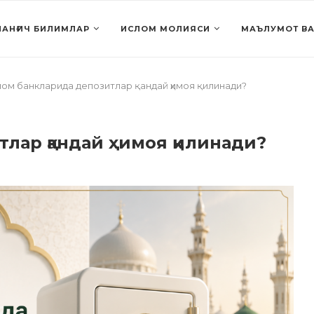
АНҒИЧ БИЛИМЛАР
ИСЛОМ МОЛИЯСИ
МАЪЛУМОТ ВА
ом банкларида депозитлар қандай ҳимоя қилинади?
лар қандай ҳимоя қилинади?