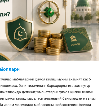
қболлари
тчилар маблағларини ҳимоя қилиш муҳим аҳамият касб
а ишонмаса, банк тизимининг барқарорлигига ҳам путур
млакатларида депозит/омонатларни ҳимоя қилиш тизими
рни ҳимоя қилиш масаласи анъанавий банклардан маълум
аби ислом молиясида маблағларни жойлаштириш фоизли