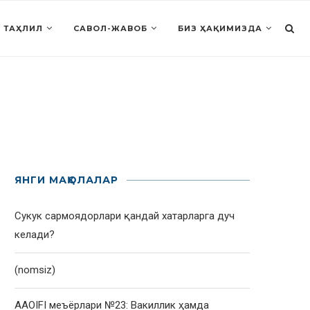
 ТАҲЛИЛ
САВОЛ-ЖАВОБ
БИЗ ҲАҚИМИЗДА
ЯНГИ МАҚОЛАЛАР
Сукук сармоядорлари қандай хатарларга дуч
келади?
(nomsiz)
AAOIFI меъёрлари №23: Вакиллик ҳамда