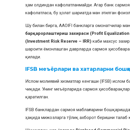
ҳам олдиндан кафолатланмайди. Агар банк сармоя
кафолатласа, бу ҳолат шариатда ман этилган фоиз
Шу билан бирга, AAOIFI банкларга омонатчилар м
барқарорлаштириш захираси (Profit Equalization
(Investment Risk Reserve – IRR)
каби махсус захир
шароити ёмонлашган даврларда сармоя ҳисобвара
қилади.
IFSB меъёрлари ва хатарларни бошқ
Ислом молиявий хизматлар кенгаши (IFSB) ислом 
чиқади. Унинг меъёрларида сармоя ҳисобварақлар
қаратилган.
IFSB банклардан сармоя маблағларини бошқаришд
ҳақида мижозларга тўлиқ ахборот беришни талаб 