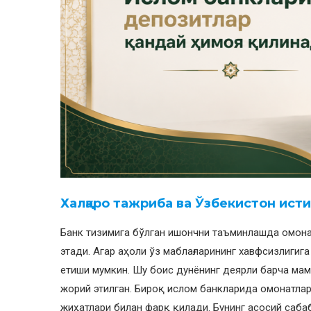
Халқаро тажриба ва Ўзбекистон исти
Банк тизимига бўлган ишончни таъминлашда омона
этади. Агар аҳоли ўз маблағларининг хавфсизлигиг
етиши мумкин. Шу боис дунёнинг деярли барча ма
жорий этилган. Бироқ ислом банкларида омонатла
жиҳатлари билан фарқ қилади. Бунинг асосий саб