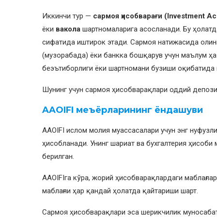
Иккинчи тур —
сармоя ҳисобварағи (Investment Ac
ёки
вакола
шартномаларига асосланади. Бу ҳолатда
сифатида иштирок этади. Сармоя натижасида оли
(музорабада) ёки банкка бошқарув учун маълум ҳақ
беэътиборлиги ёки шартномани бузиши оқибатида ю
Шунинг учун сармоя ҳисобварақлари оддий депози
AAOIFI меъёрларининг ёндашуви
AAOIFI ислом молия муассасалари учун энг нуфузл
ҳисобланади. Унинг шариат ва бухгалтерия ҳисоби
берилган.
AAOIFIга кўра, жорий ҳисобварақлардаги маблағла
маблағни ҳар қандай ҳолатда қайтариши шарт.
Сармоя ҳисобварақлари эса шерикчилик муносабатл