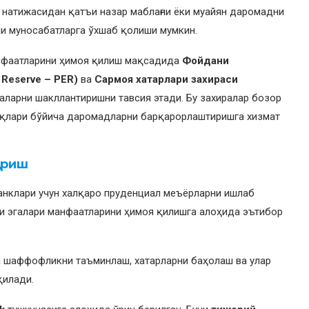
 натижасидан қатъи назар маблағни ёки муайян даромадни
ли муносабатларга ўхшаб қолиши мумкин.
анфаатларини ҳимоя қилиш мақсадида
Фойдани
 Reserve – PER)
ва
Сармоя хатарлари захираси
аларни шакллантиришни тавсия этади. Бу захиралар бозор
қлари бўйича даромадларни барқарорлаштиришга хизмат
ариш
банклари учун халқаро пруденциал меъёрларни ишлаб
и эгалари манфаатларини ҳимоя қилишга алоҳида эътибор
а шаффофликни таъминлаш, хатарларни баҳолаш ва улар
қилади.