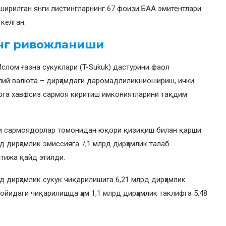
 оширилган янги листингларнинг 67 фоизи БАА эмитентлари
 келган.
инг ривожланиши
слом ғазна сукуклари (T-Sukuk) дастурини фаол
лий валюта – дирҳамдаги даромадлиликниошириш, ички
рга хавфсиз сармоя киритиш имкониятларини тақдим
ри сармоядорлар томонидан юқори қизиқиш билан қарши
д дирҳамлик эмиссияга 7,1 млрд дирҳамлик талаб
атижа қайд этилди.
д дирҳамлик сукук чиқарилишига 6,21 млрд дирҳамлик
ойидаги чиқарилишда ҳам 1,1 млрд дирҳамлик таклифга 5,48