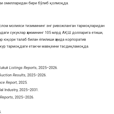
ҳим омилларидан бири бўлиб қолмоқда.
ислом молияси тизимининг энг ривожланган тармоқларидан
адаги сукуклар ҳажмининг 105 млрд АҚШ долларига етиши,
ар юқори талаб билан ёпилиши ҳамда корпоратив
кур тармоқдаги етакчи мавқеини тасдиқламоқда.
ukuk Listings Reports
, 2025–2026.
Auction Results
, 2025–2026.
nce Report
, 2025.
al Industry, 2025–2031.
 Reports
, 2025–2026.
6
.