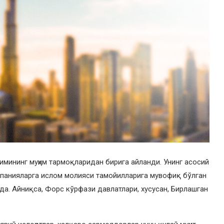
имининг муҳим тармоқларидан бирига айланди. Унинг асосий
омпанияларга ислом молияси тамойилларига мувофиқ бўлган
а. Айниқса, Форс кўрфази давлатлари, хусусан, Бирлашган