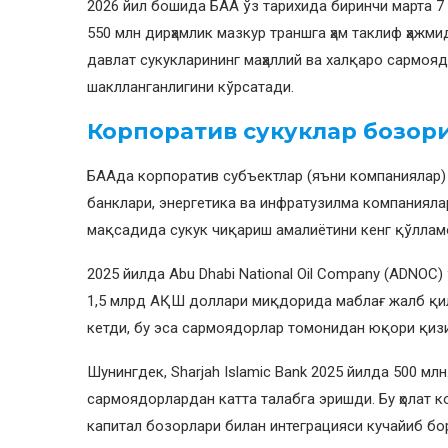
2026 йил бошида БАА ўз тарихида биринчи марта 7
550 млн дирҳамлик мазкур траншга ҳам таклиф ҳажми
давлат сукукларининг маҳаллий ва халқаро сармо
шаклланганлигини кўрсатади.
Корпоратив сукуклар бозо
БААда корпоратив субъектлар (яъни компаниялар)
банклари, энергетика ва инфратузилма компаниял
мақсадида сукук чиқариш амалиётини кенг қўллам
2025 йилда Abu Dhabi National Oil Company (ADNOC)
1,5 млрд АҚШ доллари миқдорида маблағ жалб қил
кетди, бу эса сармоядорлар томонидан юқори қиз
Шунингдек, Sharjah Islamic Bank 2025 йилда 500 мл
сармоядорлардан катта талабга эришди. Бу ҳолат 
капитал бозорлари билан интеграцияси кучайиб бо