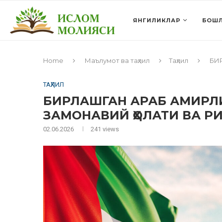
ЯНГИЛИКЛАР
БОШЛ
Home
Маълумот ва таҳлил
Таҳлил
БИ
ТАҲЛИЛ
БИРЛАШГАН АРАБ АМИРЛ
ЗАМОНАВИЙ ҲОЛАТИ ВА 
02.06.2026
241
views