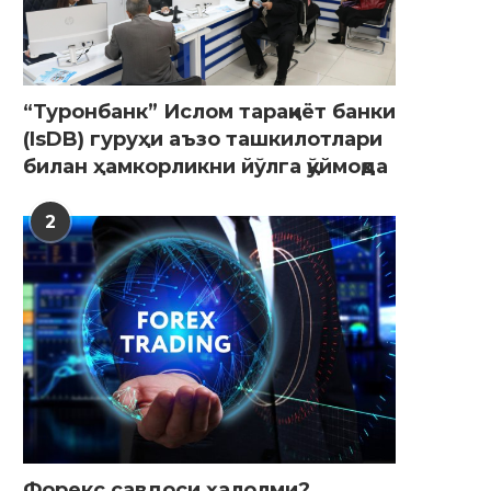
“Туронбанк” Ислом тараққиёт банки
(IsDB) гуруҳи аъзо ташкилотлари
билан ҳамкорликни йўлга қўймоқда
2
Форекс савдоси ҳалолми?