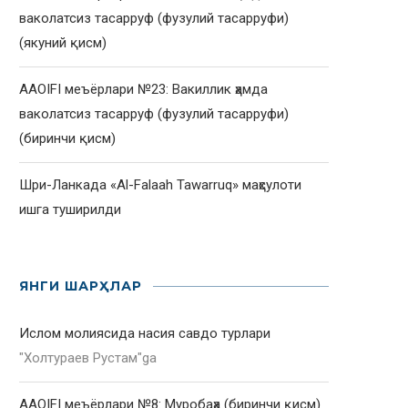
ваколатсиз тасарруф (фузулий тасарруфи)
(якуний қисм)
AAOIFI меъёрлари №23: Вакиллик ҳамда
ваколатсиз тасарруф (фузулий тасарруфи)
(биринчи қисм)
Шри-Ланкада «Al-Falaah Tawarruq» маҳсулоти
ишга туширилди
ЯНГИ ШАРҲЛАР
Ислом молиясида насия савдо турлари
"
Холтураев Рустам
"ga
AAOIFI меъёрлари №8: Муробаҳа (биринчи қисм)