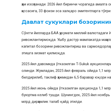
ҳам изоҳланади. 2026 йил биринчи чорагида амалга
ҳиссасига, 33 фоизи эса халқаро эмитентларга тўғри
Давлат сукуклари бозорин
Сўнгги йилларда БАА ҳукумати миллий валютадаги И
ривожлантирмоқда. Ушбу дастур мамлакатда маҳал
капитал бозорини ривожлантириш ва сармоядорла
этишга хизмат қилмоқда.
2025 йил давомида ўтказилган T-Sukuk аукционла
олинди. Жумладан, 2025 йил февраль ойида 1,1 млр
билдирилиб, таклиф ҳажмидан 6,5 баравар юқори н
2025 йил июнь ойида ўтказилган аукционда 1,1 млр
буюртма келиб тушди. Шунингдек, 2025 йил ноябрь 
млрд дирҳамлик талаб қайд этилди.