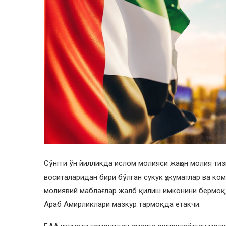
Сўнгги ўн йилликда ислом молияси жаҳон молия тиз
воситаларидан бири бўлган сукук ҳукуматлар ва к
молиявий маблағлар жалб қилиш имконини бермоқд
Араб Амирликлари мазкур тармоқда етакчи.