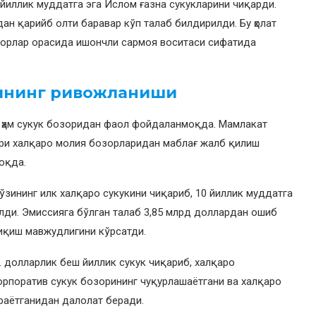
 йиллик муддатга эга Ислом ғазна сукукларини чиқарди.
дан қарийб олти баравар кўп талаб билдирилди. Бу ҳолат
ядорлар орасида ишончли сармоя воситаси сифатида
рининг ривожланиши
 ҳам сукук бозоридан фаол фойдаланмоқда. Мамлакат
ари халқаро молия бозорларидан маблағ жалб қилиш
оқда.
 ўзининг илк халқаро сукукини чиқариб, 10 йиллик муддатга
ди. Эмиссияга бўлган талаб 3,85 млрд доллардан ошиб
иқиш мавжудлигини кўрсатди.
н. долларлик беш йиллик сукук чиқариб, халқаро
корпоратив сукук бозорининг чуқурлашаётгани ва халқаро
раётганидан далолат беради.