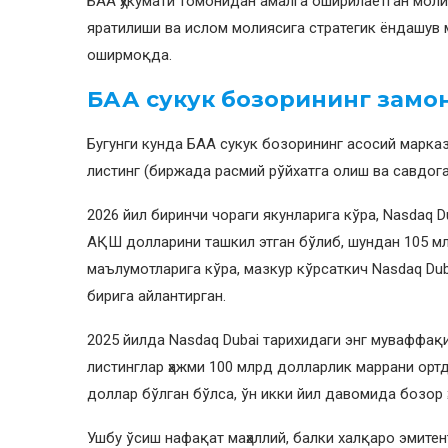
БАА ҳукумати томонидан амалга оширилаётган молия
яратилиши ва ислом молиясига стратегик ёндашув 
оширмоқда.
БАА сукук бозорининг замон
Бугунги кунда БАА сукук бозорининг асосий маркази
листинг (биржада расмий рўйхатга олиш ва савдог
2026 йил биринчи чораги якунларига кўра, Nasdaq 
АҚШ долларини ташкил этган бўлиб, шундан 105 мл
маълумотларига кўра, мазкур кўрсаткич Nasdaq Dub
бирига айлантирган.
2025 йилда Nasdaq Dubai тарихидаги энг муваффақ
листинглар ҳажми 100 млрд долларлик маррани ортд
доллар бўлган бўлса, ўн икки йил давомида бозор 
Ушбу ўсиш нафақат маҳаллий, балки халқаро эмитен