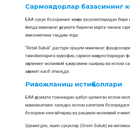
Сармоядорлар базасининг 
БАА сукук бозорининг муҳим хусусиятларидан бири
йилда мамлакат ҳукумати биринчи марта чакана сар
имкониятини тақдим этди.
“Retail Sukuk” дастури орқали мамлакат фуқаролар
тамойилларига мувофиқ сармоя маҳсулотларидан ф
аҳолининг молиявий қамровини ошириш ва ислом с
аҳамият касб этмоқда.
Ривожланиш истиқболлари
БАА ҳукумати томонидан қабул қилинган ислом моли
мамлакатнинг халқаро ислом капитали бозоридаги ў
бозорини кенгайтириш ва рақамли молиявий ечимл
Шунингдек, яшил сукуклар (Green Sukuk) ва ижтимо