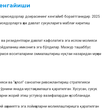
кенгайиши
 сармоядорлар доирасининг кенгайиб бораётганидир. 2025
моядорларга ҳам давлат сукукларига маблағ киритиш
и ва резидентлари давлат кафолатига эга ислом молияси
ойдаланиш имконига эга бўлдилар. Мазкур ташаббус
армоя воситаларини оммалаштириш нуқтаи назаридан муҳим
яси ва “ҳалол” саноатни ривожлантириш стратегияси
рнини янада мустаҳкамлашга қаратилган. Хусусан, сукук
арни жорий этиш устувор вазифалардан ҳисобланади.
ий аҳамиятга эга лойиҳаларни молиялаштиришга қаратилган