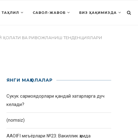
 ТАҲЛИЛ
САВОЛ-ЖАВОБ
БИЗ ҲАҚИМИЗДА
Й ҲОЛАТИ ВА РИВОЖЛАНИШ ТЕНДЕНЦИЯЛАРИ
ЯНГИ МАҚОЛАЛАР
Сукук сармоядорлари қандай хатарларга дуч
келади?
(nomsiz)
AAOIFI меъёрлари №23: Вакиллик ҳамда