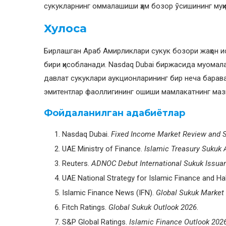
сукукларнинг оммалашиши ҳам бозор ўсишининг му
Хулоса
Бирлашган Араб Амирликлари сукук бозори жаҳон 
бири ҳисобланади. Nasdaq Dubai биржасида муомал
давлат сукуклари аукционларининг бир неча барав
эмитентлар фаоллигининг ошиши мамлакатнинг маз
Фойдаланилган адабиётлар
Nasdaq Dubai.
Fixed Income Market Review and S
UAE Ministry of Finance.
Islamic Treasury Sukuk 
Reuters.
ADNOC Debut International Sukuk Issua
UAE National Strategy for Islamic Finance and Hal
Islamic Finance News (IFN).
Global Sukuk Market
Fitch Ratings.
Global Sukuk Outlook 2026
.
S&P Global Ratings.
Islamic Finance Outlook 202