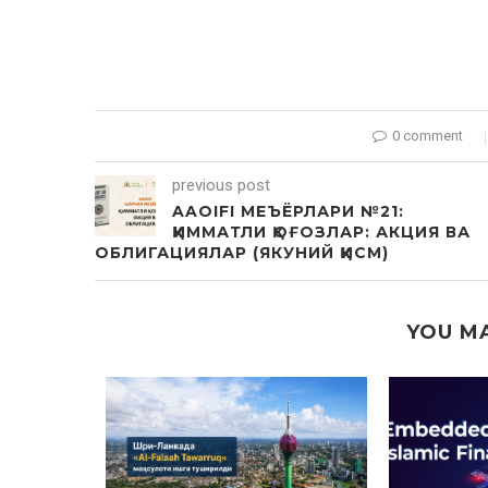
0 comment
previous post
AAOIFI МЕЪЁРЛАРИ №21:
ҚИММАТЛИ ҚОҒОЗЛАР: АКЦИЯ ВА
ОБЛИГАЦИЯЛАР (ЯКУНИЙ ҚИСМ)
YOU MA