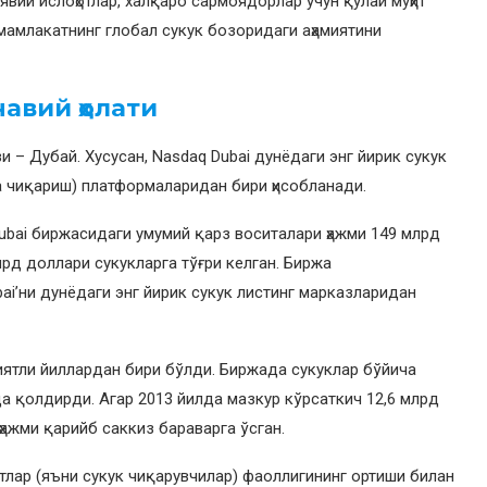
вий ислоҳотлар, халқаро сармоядорлар учун қулай муҳит
мамлакатнинг глобал сукук бозоридаги аҳамиятини
авий ҳолати
 – Дубай. Хусусан, Nasdaq Dubai дунёдаги энг йирик сукук
а чиқариш) платформаларидан бири ҳисобланади.
Dubai биржасидаги умумий қарз воситалари ҳажми 149 млрд
рд доллари сукукларга тўғри келган. Биржа
ai’ни дунёдаги энг йирик сукук листинг марказларидан
иятли йиллардан бири бўлди. Биржада сукуклар бўйича
а қолдирди. Агар 2013 йилда мазкур кўрсаткич 12,6 млрд
ҳажми қарийб саккиз бараварга ўсган.
тлар (яъни сукук чиқарувчилар) фаоллигининг ортиши билан