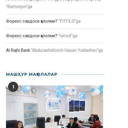
"
Burhonjon
"ga
Форекс савдоси ҳалолми?
"
FITFILO
"ga
Форекс савдоси ҳалолми?
"
ismoil
"ga
Al Rajhi Bank
"
Abdurashidovich Hasan Yuldashev
"ga
МАШҲУР МАҚОЛАЛАР
1