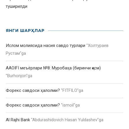
туширилди
ЯНГИ ШАРҲЛАР
Ислом молиясида насия савдо турлари
"
Холтураев
Рустам
"ga
AAOIFI меъёрлари №8: Муробаҳа (биринчи қисм)
"
Burhonjon
"ga
Форекс савдоси ҳалолми?
"
FITFILO
"ga
Форекс савдоси ҳалолми?
"
ismoil
"ga
Al Rajhi Bank
"
Abdurashidovich Hasan Yuldashev
"ga