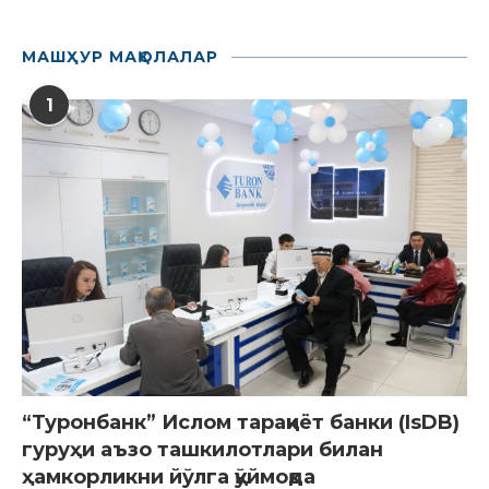
МАШҲУР МАҚОЛАЛАР
1
“Туронбанк” Ислом тараққиёт банки (IsDB)
гуруҳи аъзо ташкилотлари билан
ҳамкорликни йўлга қўймоқда