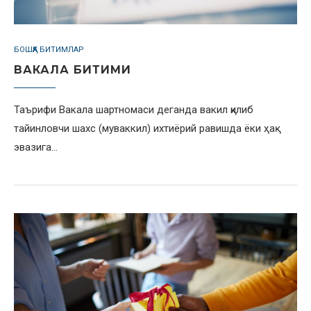
БОШҚА БИТИМЛАР
ВАКАЛА БИТИМИ
Таърифи Вакала шартномаси деганда вакил қилиб
тайинловчи шахс (муваккил) ихтиёрий равишда ёки ҳақ
эвазига…