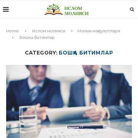
Home
Ислом молияси
Молия маҳсулотлари
Бошқа битимлар
CATEGORY:
БОШҚА БИТИМЛАР