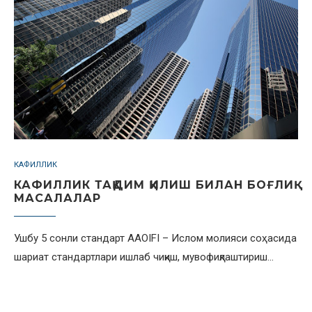
КАФИЛЛИК
КАФИЛЛИК ТАҚДИМ ҚИЛИШ БИЛАН БОҒЛИҚ
МАСАЛАЛАР
Ушбу 5 сонли стандарт AAOIFI – Ислом молияси соҳасида
шариат стандартлари ишлаб чиқиш, мувофиқлаштириш…