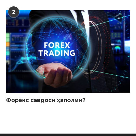
2
Форекс савдоси ҳалолми?