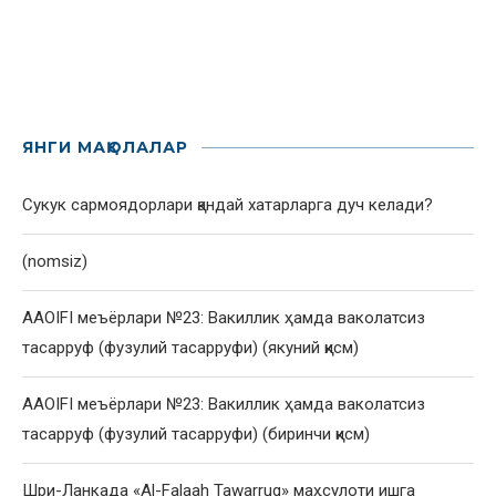
ЯНГИ МАҚОЛАЛАР
Сукук сармоядорлари қандай хатарларга дуч келади?
(nomsiz)
AAOIFI меъёрлари №23: Вакиллик ҳамда ваколатсиз
тасарруф (фузулий тасарруфи) (якуний қисм)
AAOIFI меъёрлари №23: Вакиллик ҳамда ваколатсиз
тасарруф (фузулий тасарруфи) (биринчи қисм)
Шри-Ланкада «Al-Falaah Tawarruq» маҳсулоти ишга