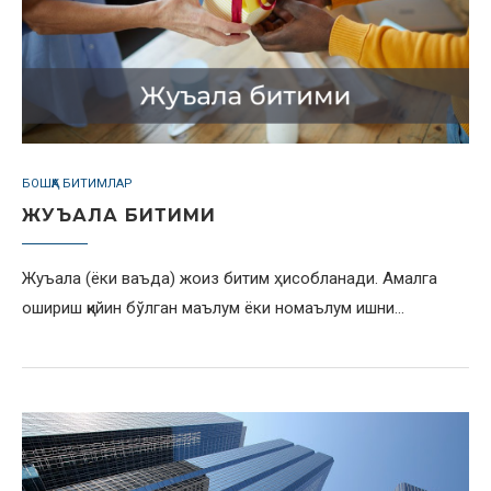
БОШҚА БИТИМЛАР
ЖУЪАЛА БИТИМИ
Жуъала (ёки ваъда) жоиз битим ҳисобланади. Амалга
ошириш қийин бўлган маълум ёки номаълум ишни…