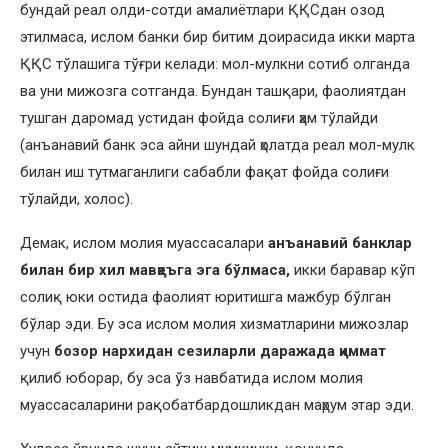
бундай реал олди-сотди амалиётлари ҚҚСдан озод
этилмаса, ислом банки бир битим доирасида икки марта
ҚҚС тўлашига тўғри келади: мол-мулкни сотиб олганда
ва уни мижозга сотганда. Бундан ташқари, фаолиятдан
тушган даромад устидан фойда солиғи ҳам тўлайди
(анъанавий банк эса айни шундай ҳолатда реал мол-мулк
билан иш тутмаганлиги сабабли фақат фойда солиғи
тўлайди, холос).
Демак, ислом молия муассасалари
анъанавий банклар
билан бир хил мавқеъга эга бўлмаса,
икки баравар кўп
солиқ юки остида фаолият юритишга мажбур бўлган
бўлар эди. Бу эса ислом молия хизматларини мижозлар
учун
бозор нархидан сезиларли даражада қиммат
қилиб юборар, бу эса ўз навбатида ислом молия
муассасаларини рақобатбардошликдан маҳрум этар эди.