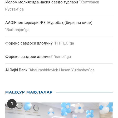
Ислом молиясида насия савдо турлари
"
Холтураев
Рустам
"ga
AAOIFI меъёрлари №8: Муробаҳа (биринчи қисм)
"
Burhonjon
"ga
Форекс савдоси ҳалолми?
"
FITFILO
"ga
Форекс савдоси ҳалолми?
"
ismoil
"ga
Al Rajhi Bank
"
Abdurashidovich Hasan Yuldashev
"ga
МАШҲУР МАҚОЛАЛАР
1