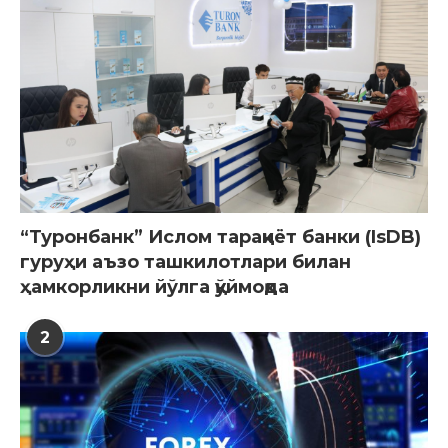
“Туронбанк” Ислом тараққиёт банки (IsDB)
гуруҳи аъзо ташкилотлари билан
ҳамкорликни йўлга қўймоқда
2