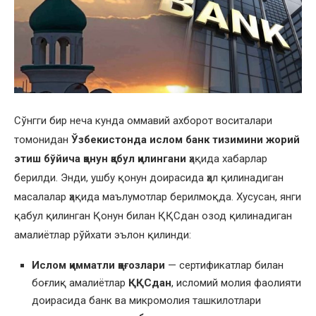
Сўнгги бир неча кунда оммавий ахборот воситалари
томонидан
Ўзбекистонда ислом банк тизимини жорий
этиш бўйича қонун қабул қилингани
ҳақида хабарлар
берилди. Энди, ушбу қонун доирасида ҳал қилинадиган
масалалар ҳақида маълумотлар берилмоқда. Хусусан, янги
қабул қилинган Қонун билан ҚҚСдан озод қилинадиган
амалиётлар рўйхати эълон қилинди:
Ислом қимматли қоғозлари
— сертификатлар билан
боғлиқ амалиётлар
ҚҚСдан
, исломий молия фаолияти
доирасида банк ва микромолия ташкилотлари