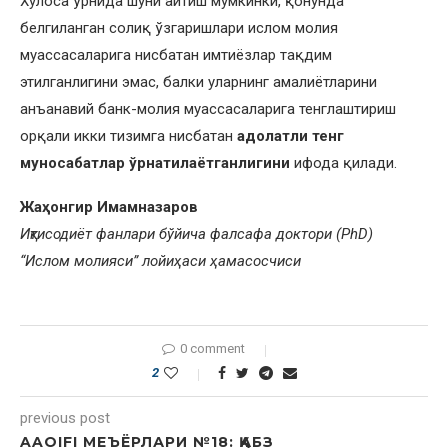
Хулоса ўрнида шуни айтиш мумкинки, қонунда
белгиланган солиқ ўзгаришлари ислом молия
муассасаларига нисбатан имтиёзлар тақдим
этилганлигини эмас, балки уларнинг амалиётларини
анъанавий банк-молия муассасаларига тенглаштириш
орқали икки тизимга нисбатан
адолатли тенг
муносабатлар ўрнатилаётганлигини
ифода қилади.
Жаҳонгир Имамназаров
Иқтисодиёт фанлари бўйича фалсафа доктори (PhD)
“Ислом молияси” лойиҳаси ҳамасосчиси
0 comment
2
previous post
AAOIFI МЕЪЁРЛАРИ №18: ҚАБЗ