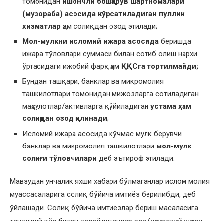
томонидан
ишончли бошқарув шартномалари
(музораба) асосида кўрсатиладиган пуллик
хизматлар
ҳам солиқдан озод этилади;
Мол-мулкни исломий ижара асосида
беришда
ижара тўловлари суммаси билан сотиб олиш нархи
ўртасидаги ижобий фарқ ҳам
ҚҚСга тортилмайди;
Бундан ташқари, банклар ва микромолия
ташкилотлари томонидан мижозларга сотиладиган
маҳсулотлар/активларга қўйиладиган
устама ҳам
солиқдан озод қилинади
;
Исломий ижара асосида кўчмас мулк берувчи
банклар ва микромолия ташкилотлари
мол-мулк
солиғи тўловчилари
деб эътироф этилади.
Мавзудан унчалик яхши хабари бўлмаганлар ислом молия
муассасаларига солиқ бўйича имтиёз берилибди, деб
ўйлашади. Солиқ бўйича имтиёзлар бериш масаласига