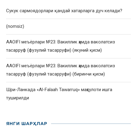
Сукук сармоядорлари қандай хатарларга дуч келади?
(nomsiz)
AAOIFI меъёрлари №23: Вакиллик ҳамда ваколатсиз
тасарруф (фузулий тасарруфи) (якуний қисм)
AAOIFI меъёрлари №23: Вакиллик ҳамда ваколатсиз
тасарруф (фузулий тасарруфи) (биринчи қисм)
Шри-Ланкада «Al-Falaah Tawarruq» маҳсулоти ишга
туширилди
ЯНГИ ШАРҲЛАР