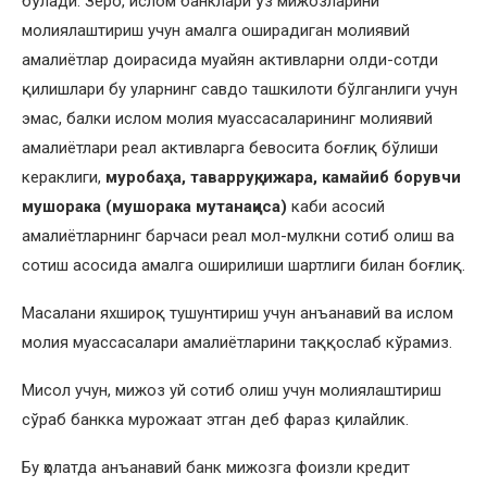
бўлади. Зеро, ислом банклари ўз мижозларини
молиялаштириш учун амалга оширадиган молиявий
амалиётлар доирасида муайян активларни олди-сотди
қилишлари бу уларнинг савдо ташкилоти бўлганлиги учун
эмас, балки ислом молия муассасаларининг молиявий
амалиётлари реал активларга бевосита боғлиқ бўлиши
кераклиги,
муробаҳа, таварруқ, ижара, камайиб борувчи
мушорака (мушорака мутанақиса)
каби асосий
амалиётларнинг барчаси реал мол-мулкни сотиб олиш ва
сотиш асосида амалга оширилиши шартлиги билан боғлиқ.
Масалани яхшироқ тушунтириш учун анъанавий ва ислом
молия муассасалари амалиётларини таққослаб кўрамиз.
Мисол учун, мижоз уй сотиб олиш учун молиялаштириш
сўраб банкка мурожаат этган деб фараз қилайлик.
Бу ҳолатда анъанавий банк мижозга фоизли кредит