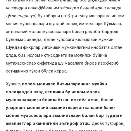
танқидий кўз билан қарайдиганлар эса (
иқтисодий нуқтаи
назаридан солиқ бўйича имтиёзларга бундай қараш аслида
тўғри
ёндашув
) бу хабарни нотўғри тушунишлари ва ислом
молия муассасалари шундай солиқ имтиёзлари бўлмаса,
анъанавий молия муассасалари билан рақобатбардош
бўлолмас эканда, деган хулосага келишлари мумкин.
Шундай фикрлар уйғониши мумкинлигини инобатга олган
ҳолда, биз, ислом иқтисодиёти ва молияси бўйича
мутахассислар сифатида шу масалага бироз изоҳ бериб
кетишимиз тўғри бўлса керак.
Хуллас,
ислом молияси битимларининг муайян
солиқлардан озод этилиши бу ислом молия
муассасаларига берилаётган имтиёз эмас, балки
уларнинг молиявий амалиётлари анъанавий банк-
молия муассасалари амалиётлари билан бир турдаги
амалиётлар эканлигини эътироф этиш
десак тўғрироқ