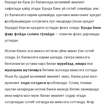
беради ва буни ўз балансида молиявий амалиёт
сифатида қайд этади. Бунда банк уй сотиб олмайди, уни
ўз балансига кирим қилмайди, шунчаки мижознинг кредит
ҳисобрақамидан сотувчига пул чиқаради (яъни кредит
беради) берган кредити устидан фоиз олади.
Бунда банк
фақат фойда солиғи тўлайди
— олинган фоиз даромади
устидан.
Ислом банки эса мижоз истаган уйни аввал ўзи сотиб
олади, ўз балансига кирим қилади, сўнгра мижозга
белгиланган устама нарх билан
мурабаҳа, ижара
ёки
мушорака мутанақиса
битими асосида мижозга сотади.
Яъни бу оддий молиявий амалиёт эмас, балки реал мол-
мулкнинг
олди-сотдиси
ҳисобланади. Солиқ тизими
нуқтаи назаридан ислом банки мазкур битим занжирида
икки марта мол-мулк билан амалиёт содир этади:
сотувчидан сотиб олганда ва мижозга сотганда. Агар