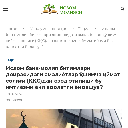
Home
Маълумот ва таҳлил
Таҳлил
Ислом
банк-молия битимлари доирасидаги амалиётлар қўшимча
қиймат солиғи (ҚҚС)дан озод этилиши бу имтиёзми ёки
адолатли ёндашув?
ТАҲЛИЛ
Ислом банк-молия битимлари
доирасидаги амалиётлар қўшимча қиймат
солиғи (ҚҚС)дан озод этилиши бу
имтиёзми ёки адолатли ёндашув?
30.03.2026
983
views