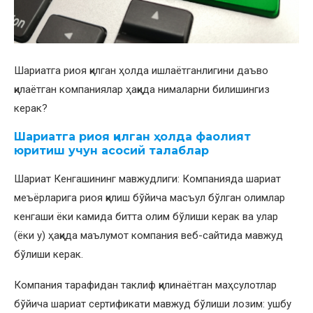
Шариатга риоя қилган ҳолда ишлаётганлигини даъво
қилаётган компаниялар ҳақида нималарни билишингиз
керак?
Шариатга риоя қилган ҳолда фаолият
юритиш учун асосий талаблар
Шариат Кенгашининг мавжудлиги: Компанияда шариат
меъёрларига риоя қилиш бўйича масъул бўлган олимлар
кенгаши ёки камида битта олим бўлиши керак ва улар
(ёки у) ҳақида маълумот компания веб-сайтида мавжуд
бўлиши керак.
Компания тарафидан таклиф қилинаётган маҳсулотлар
бўйича шариат сертификати мавжуд бўлиши лозим: ушбу