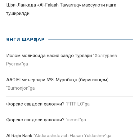
Шри-Ланкада «Al-Falaah Tawarruq» маҳсулоти ишга
туширилди
ЯНГИ ШАРҲЛАР
Ислом молиясида насия савдо турлари
"
Холтураев
Рустам
"ga
AAOIFI меъёрлари №8: Муробаҳа (биринчи қисм)
"
Burhonjon
"ga
Форекс савдоси ҳалолми?
"
FITFILO
"ga
Форекс савдоси ҳалолми?
"
ismoil
"ga
Al Rajhi Bank
"
Abdurashidovich Hasan Yuldashev
"ga