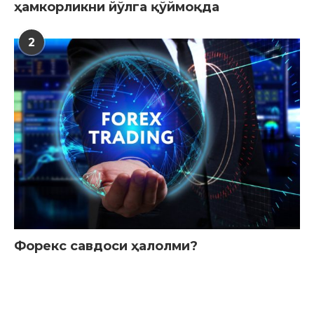
ҳамкорликни йўлга қўймоқда
2
Форекс савдоси ҳалолми?