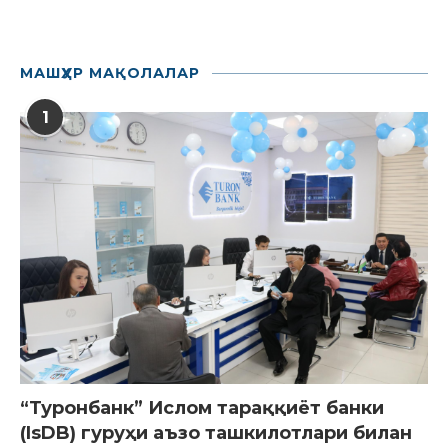
МАШҲУР МАҚОЛАЛАР
1
“Туронбанк” Ислом тараққиёт банки
(IsDB) гуруҳи аъзо ташкилотлари билан