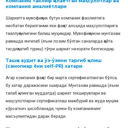
Компания таклиф қилаётган маҳсулотлар ва
компания амалиётлари
Шариатга мувофиқлик бутун компания фаолиятига
нисбатан берилганми ёки фақат алоҳида маҳсулотларига
тааллуқлилигини билиш муҳимдир. Мувофиқликни мунтазам
равишда янгилаб (яъни лозим бўлган саналарда қайта
тасдиқлатиб туриш) тўғри шариат назорати белгисидир.
Ташқи аудит ва ўз-ўзини тарғиб қилиш
(самопиар ёки self-PR) хатари
Агар компания фақат бир марта сертификатланган бўлса,
бу хатар даражасини оширади. Мунтазам равишда (яъни
талаб қилинган муддатда) шариат текширувлари ва
маҳсулотларни сертификатлаш мажбурий ва жуда муҳим
кўрсаткич ҳисобланади, чунки бу компаниянинг
масъулиятидан дарак беради.