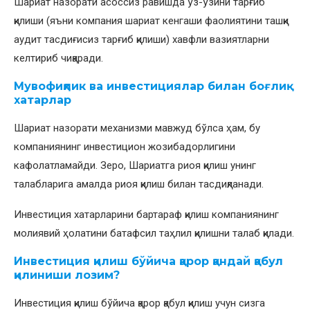
Шариат назорати асоссиз равишда ўз-ўзини тарғиб
қилиши (яъни компания шариат кенгаши фаолиятини ташқи
аудит тасдиғисиз тарғиб қилиши) хавфли вазиятларни
келтириб чиқаради.
Мувофиқлик ва инвестициялар билан боғлиқ
хатарлар
Шариат назорати механизми мавжуд бўлса ҳам, бу
компаниянинг инвестицион жозибадорлигини
кафолатламайди. Зеро, Шариатга риоя қилиш унинг
талабларига амалда риоя қилиш билан тасдиқланади.
Инвестиция хатарларини бартараф қилиш компаниянинг
молиявий ҳолатини батафсил таҳлил қилишни талаб қилади.
Инвестиция қилиш бўйича қарор қандай қабул
қилиниши лозим?
Инвестиция қилиш бўйича қарор қабул қилиш учун сизга