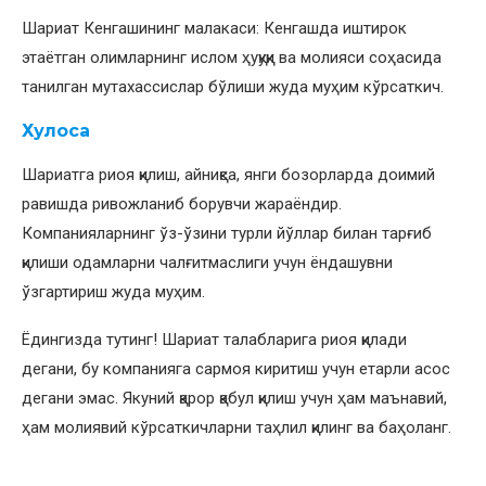
Шариат Кенгашининг малакаси: Кенгашда иштирок
этаётган олимларнинг ислом ҳуқуқи ва молияси соҳасида
танилган мутахассислар бўлиши жуда муҳим кўрсаткич.
Хулоса
Шариатга риоя қилиш, айниқса, янги бозорларда доимий
равишда ривожланиб борувчи жараёндир.
Компанияларнинг ўз-ўзини турли йўллар билан тарғиб
қилиши одамларни чалғитмаслиги учун ёндашувни
ўзгартириш жуда муҳим.
Ёдингизда тутинг! Шариат талабларига риоя қилади
дегани, бу компанияга сармоя киритиш учун етарли асос
дегани эмас. Якуний қарор қабул қилиш учун ҳам маънавий,
ҳам молиявий кўрсаткичларни таҳлил қилинг ва баҳоланг.