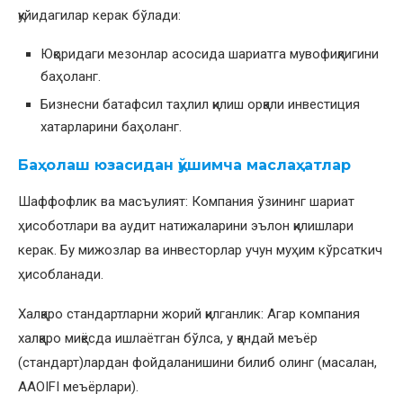
қуйидагилар керак бўлади:
Юқоридаги мезонлар асосида шариатга мувофиқлигини
баҳоланг.
Бизнесни батафсил таҳлил қилиш орқали инвестиция
хатарларини баҳоланг.
Баҳолаш юзасидан қўшимча маслаҳатлар
Шаффофлик ва масъулият: Компания ўзининг шариат
ҳисоботлари ва аудит натижаларини эълон қилишлари
керак. Бу мижозлар ва инвесторлар учун муҳим кўрсаткич
ҳисобланади.
Халқаро стандартларни жорий қилганлик: Агар компания
халқаро миқёсда ишлаётган бўлса, у қандай меъёр
(стандарт)лардан фойдаланишини билиб олинг (масалан,
AAOIFI меъёрлари).