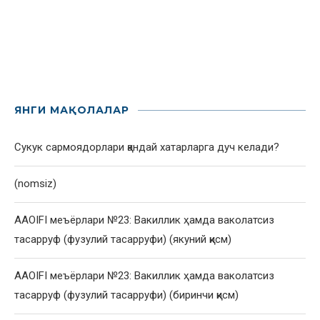
ЯНГИ МАҚОЛАЛАР
Сукук сармоядорлари қандай хатарларга дуч келади?
(nomsiz)
AAOIFI меъёрлари №23: Вакиллик ҳамда ваколатсиз
тасарруф (фузулий тасарруфи) (якуний қисм)
AAOIFI меъёрлари №23: Вакиллик ҳамда ваколатсиз
тасарруф (фузулий тасарруфи) (биринчи қисм)