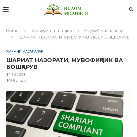
Home
Маълумот ва таҳлил
Умумий масалалар
ШАРИАТ НАЗОРАТИ, МУВОФИҚЛИК ВА БОШҚАРУВ
УМУМИЙ МАСАЛАЛАР
ШАРИАТ НАЗОРАТИ, МУВОФИҚЛИК ВА
БОШҚАРУВ
14.10.2024
1038
views