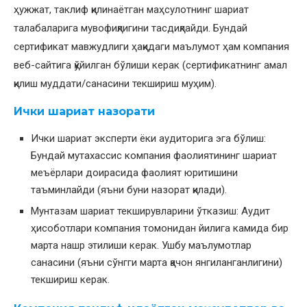
ҳужжат, таклиф қилинаётган маҳсулотнинг шариат
талабаларига мувофиқлигини тасдиқлайди. Бундай
сертификат мавжудлиги ҳақидаги маълумот ҳам компания
веб-сайтига қўйилган бўлиши керак (сертификатнинг амал
қилиш муддати/санасини текшириш муҳим).
Ички шариат назорати
Ички шариат эксперти ёки аудиторига эга бўлиш:
Бундай мутахассис компания фаолиятининг шариат
меъёрлари доирасида фаолият юритишини
таъминлайди (яъни буни назорат қилади).
Мунтазам шариат текширувларини ўтказиш: Аудит
ҳисоботлари компания томонидан йилига камида бир
марта нашр этилиши керак. Ушбу маълумотлар
санасини (яъни сўнгги марта қачон янгиланганлигини)
текшириш керак.