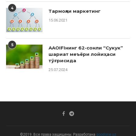
4
Тармоқли маркетинг
15.06.2021
5
AAOIFIнинг 62-сонли “Сукук”
шариат меъёри лойиҳаси
тўғрисида
25.07.2024
©2019. Все права защищены. Разработана
goodone.uz