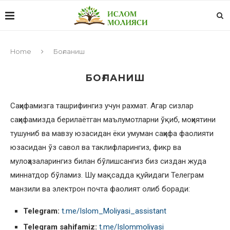
Home
Боғланиш
БОҒЛАНИШ
Саҳифамизга ташрифингиз учун рахмат. Агар сизлар
саҳифамизда берилаётган маълумотларни ўқиб, моҳиятини
тушуниб ва мавзу юзасидан ёки умуман саҳифа фаолияти
юзасидан ўз савол ва таклифларингиз, фикр ва
мулоҳазаларингиз билан бўлишсангиз биз сиздан жуда
миннатдор бўламиз. Шу мақсадда қуйидаги Телеграм
манзили ва электрон почта фаолият олиб боради:
Telegram:
t.me/Islom_Moliyasi_assistant
Telegram sahifamiz:
t.me/Islommoliyasi