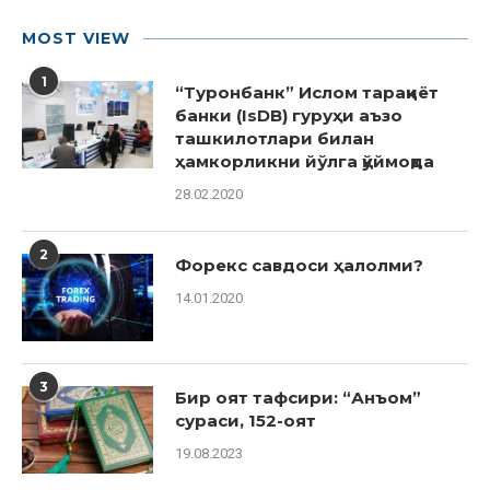
MOST VIEW
1
“Туронбанк” Ислом тараққиёт
банки (IsDB) гуруҳи аъзо
ташкилотлари билан
ҳамкорликни йўлга қўймоқда
28.02.2020
2
Форекс савдоси ҳалолми?
14.01.2020
3
Бир оят тафсири: “Анъом”
сураси, 152-оят
19.08.2023