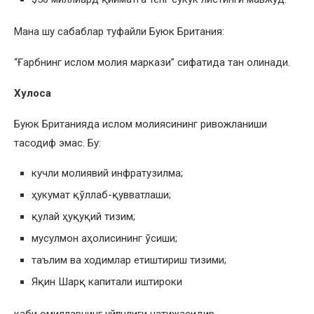
Мана шу сабаблар туфайли Буюк Британия:
“Ғарбнинг ислом молия маркази” сифатида тан олинади.
Хулоса
Буюк Британияда ислом молиясининг ривожланиши
тасодиф эмас. Бу:
кучли молиявий инфратузилма;
ҳукумат қўллаб-қувватлаши;
қулай ҳуқуқий тизим;
мусулмон аҳолисининг ўсиши;
таълим ва ходимлар етиштириш тизими;
Яқин Шарқ капитали иштироки
каби омилларнинг уйғунлиги натижасидир.