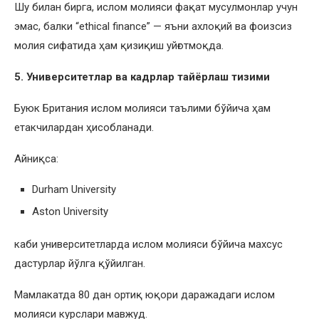
Шу билан бирга, ислом молияси фақат мусулмонлар учун
эмас, балки “ethical finance” — яъни ахлоқий ва фоизсиз
молия сифатида ҳам қизиқиш уйғотмоқда.
5. Университетлар ва кадрлар тайёрлаш тизими
Буюк Британия ислом молияси таълими бўйича ҳам
етакчилардан ҳисобланади.
Айниқса:
Durham University
Aston University
каби университетларда ислом молияси бўйича махсус
дастурлар йўлга қўйилган.
Мамлакатда 80 дан ортиқ юқори даражадаги ислом
молияси курслари мавжуд.