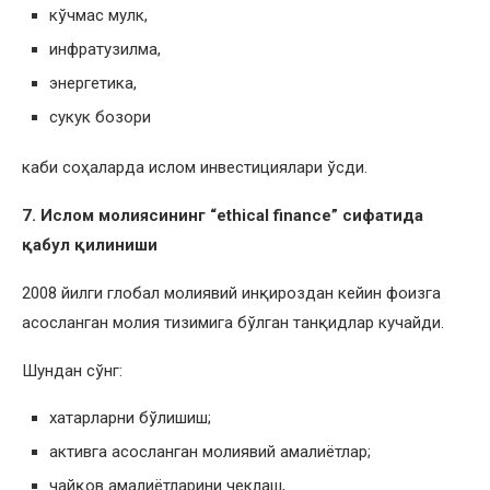
кўчмас мулк,
инфратузилма,
энергетика,
сукук бозори
каби соҳаларда ислом инвестициялари ўсди.
7. Ислом молиясининг “
ethical
finance
” сифатида
қабул қилиниши
2008 йилги глобал молиявий инқироздан кейин фоизга
асосланган молия тизимига бўлган танқидлар кучайди.
Шундан сўнг:
хатарларни бўлишиш;
активга асосланган молиявий амалиётлар;
чайқов амалиётларини чеклаш,