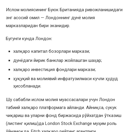
Ислом молиясининг Буюк Британияда ривожланишидаги
энг асосий омил — Лондоннинг дунё молия
марказларидан бири эканидир.
Бугунги кунда Лондон:
халқаро капитал бозорлари маркази;
дунёдаги йирик банклар жойлашган шаҳар;
халқаро инвестиция фондлари маркази;
ҳуқуқий ва молиявий инфратузилмаси кучли ҳудуд
ҳисобланади.
Шу сабабли ислом молия муассасалари учун Лондон
табиий халқаро платформага айланди. Айниқса, сукук
чиқариш ва уларни фонд биржасида рўйхатдан ўтказиш
(листинг қилиш)да London Stock Exchange муҳим роль
ўйнамоқда. Fitch халқаро рейтинг агентлиги