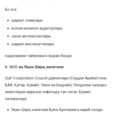
Бу эса:
шариат олимлари,
ислом молияси аудиторлари,
сукук мутахассислари,
шариат маслаҳатчилари
кадрларини тайёрлашга ёрдам берди.
6. GCC ва Яқин Шарқ капитали
Gulf Cooperation Council давлатлари (Саудия Арабистони,
БАА, Қатар, Қувайт, Омон ва Баҳрайн) Лондонни халқаро
инвестиция маркази сифатида тан олган. Бунинг
натижасида:
Яқин Шарқ капитали Буюк Британияга кириб келди;