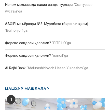
Ислом молиясида насия савдо турлари
"
Холтураев
Рустам
"ga
AAOIFI меъёрлари №8: Муробаҳа (биринчи қисм)
"
Burhonjon
"ga
Форекс савдоси ҳалолми?
"
FITFILO
"ga
Форекс савдоси ҳалолми?
"
ismoil
"ga
Al Rajhi Bank
"
Abdurashidovich Hasan Yuldashev
"ga
МАШҲУР МАҚОЛАЛАР
1