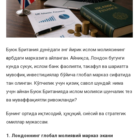
Буюк Британия дунёдаги энг йирик ислом молиясининг
ғарбдаги марказига айланган. Айниқса, Лондон бугунги
кунда сукук, ислом банк фаолияти, такафул ва шариатга
мувофиқ инвестициялар бўйича глобал марказ сифатида
тан олинган. Кўпчилик учун қизиқ савол шундай: нима
учун айнан Буюк Британияда ислом молияси шунчалик тез
ва муваффақиятли ривожланди?
Бунинг ортида иқтисодий, ҳуқуқий, сиёсий ва стратегик
омиллар мужассам.
1. Лондоннинг глобал молиявий марказ экани