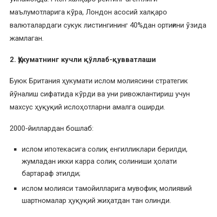
маълумотларига кўра, Лондон асосий халқаро
валюталардаги сукук листингининг 40%дан ортиғини ўзида
жамлаган.
2. Ҳукуматнинг кучли қўллаб-қувватлаши
Буюк Британия ҳукумати ислом молиясини стратегик
йўналиш сифатида кўрди ва уни ривожлантириш учун
махсус ҳуқуқий ислоҳотларни амалга оширди.
2000-йиллардан бошлаб:
ислом ипотекасига солиқ енгилликлари берилди,
жумладан икки карра солиқ солиниши ҳолати
бартараф этилди;
ислом молияси тамойилларига мувофиқ молиявий
шартномалар ҳуқуқий жиҳатдан тан олинди.