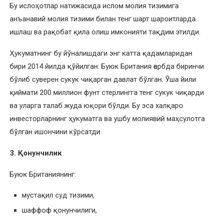
Бу ислоҳотлар натижасида ислом молия тизимига
анъанавий молия тизими билан тенг шарт шароитларда
ишлаш ва рақобат қила олиш имконияти тақдим этилди.
Ҳукуматнинг бу йўналишдаги энг катта қадамларидан
бири 2014 йилда қўйилган: Буюк Британия ғарбда биринчи
бўлиб суверен сукук чиқарган давлат бўлган. Ўша йили
қиймати 200 миллион фунт стерлингга тенг сукук чиқарди
ва уларга талаб жуда юқори бўлди. Бу эса халқаро
инвесторларнинг ҳукуматга ва ушбу молиявий маҳсулотга
бўлган ишончини кўрсатди.
3. Қонунчилик
Буюк Британиянинг:
мустақил суд тизими,
шаффоф қонунчилиги,