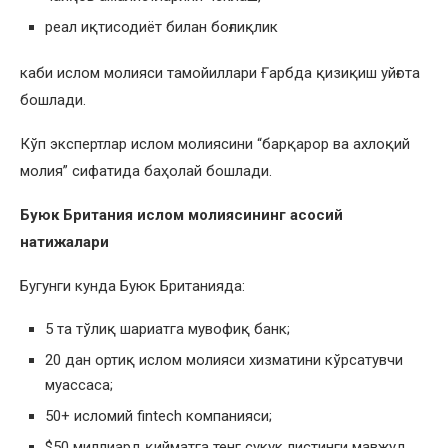
реал иқтисодиёт билан боғлиқлик
каби ислом молияси тамойиллари Ғарбда қизиқиш уйғота
бошлади.
Кўп экспертлар ислом молиясини “барқарор ва ахлоқий
молия” сифатида баҳолай бошлади.
Буюк Британия ислом молиясининг асосий
натижалари
Бугунги кунда Буюк Британияда:
5 та тўлиқ шариатга мувофиқ банк;
20 дан ортиқ ислом молияси хизматини кўрсатувчи
муассаса;
50+ исломий fintech компанияси;
$50 миллиард қийматга тенг сукук листинги мавжуд.