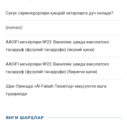
Сукук сармоядорлари қандай хатарларга дуч келади?
(nomsiz)
AAOIFI меъёрлари №23: Вакиллик ҳамда ваколатсиз
тасарруф (фузулий тасарруфи) (якуний қисм)
AAOIFI меъёрлари №23: Вакиллик ҳамда ваколатсиз
тасарруф (фузулий тасарруфи) (биринчи қисм)
Шри-Ланкада «Al-Falaah Tawarruq» маҳсулоти ишга
туширилди
ЯНГИ ШАРҲЛАР