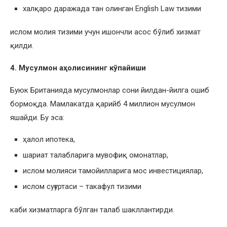
халқаро даражада тан олинган English Law тизими
ислом молия тизими учун ишончли асос бўлиб хизмат
қилди.
4. Мусулмон аҳоли
си
нинг кўпайиши
Буюк Британияда мусулмонлар сони йилдан-йилга ошиб
бормоқда. Мамлакатда қарийб 4 миллион мусулмон
яшайди. Бу эса:
ҳалол ипотека,
шариат талабларига мувофиқ омонатлар,
ислом молияси тамойилларига мос инвестициялар,
ислом суғуртаси – такафул тизими
каби хизматларга бўлган талаб шакллантирди.