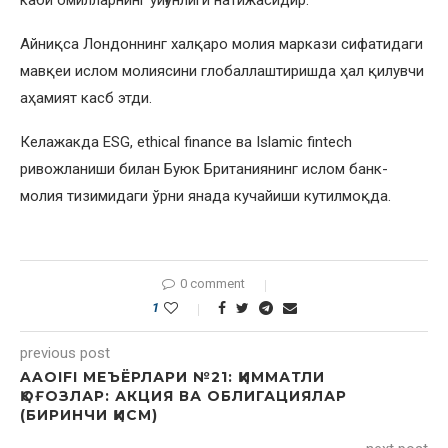
Айниқса Лондоннинг халқаро молия маркази сифатидаги
мавқеи ислом молиясини глобаллаштиришда ҳал қилувчи
аҳамият касб этди.
Келажакда ESG, ethical finance ва Islamic fintech
ривожланиши билан Буюк Британиянинг ислом банк-
молия тизимидаги ўрни янада кучайиши кутилмоқда.
0 comment
1
previous post
AAOIFI МЕЪЁРЛАРИ №21: ҚИММАТЛИ
ҚОҒОЗЛАР: АКЦИЯ ВА ОБЛИГАЦИЯЛАР
(БИРИНЧИ ҚИСМ)