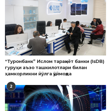
“Туронбанк” Ислом тараққиёт банки (IsDB)
гуруҳи аъзо ташкилотлари билан
ҳамкорликни йўлга қўймоқда
2