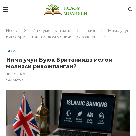
Home
Маълумот ва таҳлил
Таҳлил
Нима учун
Буюк Британияда ислом молияси ривожланган?
ТАҲЛИЛ
Нима учун Буюк Британияда ислом
молияси ривожланган?
18.05.2026
941
views