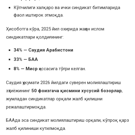
Кўпчилиги халқаро ва ички синдикат битимларида
фаол иштирок этмоқда.
Ҳисоботга кўра, 2025 йил охирида жаҳон ислом
синдикатлари қолдиғининг:
34% — Саудия Арабистони
33% — БАА
8% — Миср
ҳиссасига тўғри келган.
Саудия ҳукумати 2026 йилдаги суверен молиялаштириш
эҳтиёжининг
50 фоизгача қисмини хусусий бозорлар
,
жумладан синдикатлар орқали жалб қилишни
режалаштирмоқда.
БААда эса синдикат молиялаштириш орқали, кўпроқ қарз
жалб қилиниши кутилмоқда.