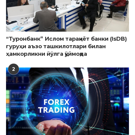
“Туронбанк” Ислом тараққиёт банки (IsDB)
гуруҳи аъзо ташкилотлари билан
ҳамкорликни йўлга қўймоқда
2