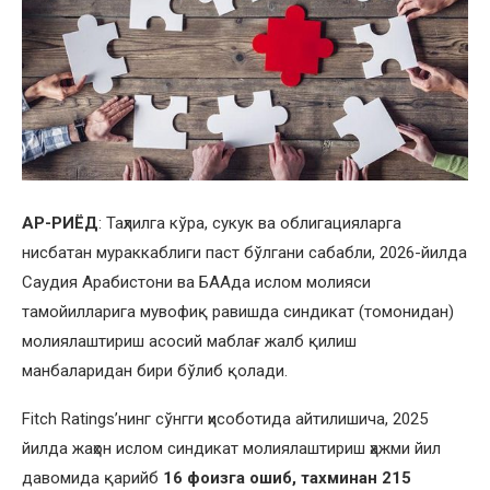
АР-РИЁД
: Таҳлилга кўра, сукук ва облигацияларга
нисбатан мураккаблиги паст бўлгани сабабли, 2026-йилда
Саудия Арабистони ва БААда ислом молияси
тамойилларига мувофиқ равишда синдикат (томонидан)
молиялаштириш асосий маблағ жалб қилиш
манбаларидан бири бўлиб қолади.
Fitch Ratings’нинг сўнгги ҳисоботида айтилишича, 2025
йилда жаҳон ислом синдикат молиялаштириш ҳажми йил
давомида қарийб
16 фоизга ошиб, тахминан 215