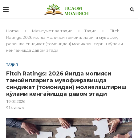
Home
Маълумот ва таҳлил
Таҳлил
Fitch
Ratings: 2026 йилда молияси тамойилларига мувофиқ
равишда синдикат (томонидан) молиялаштириш кўлами
кенгайишда давом этади
ТАҲЛИЛ
Fitch Ratings: 2026 йилда молияси
тамойилларига мувофиқ равишда
синдикат (томонидан) молиялаштириш
кўлами кенгайишда давом этади
19.02.2026
914
views