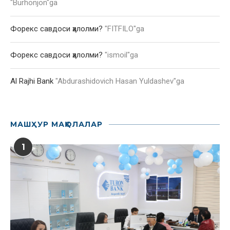
"
Burhonjon
"ga
Форекс савдоси ҳалолми?
"
FITFILO
"ga
Форекс савдоси ҳалолми?
"
ismoil
"ga
Al Rajhi Bank
"
Abdurashidovich Hasan Yuldashev
"ga
МАШҲУР МАҚОЛАЛАР
1