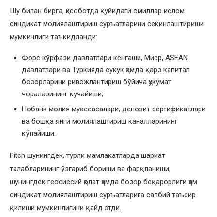
Шу билан бирга, ҳисоботда қуйидаги омиллар ислом
синдикат молиялаштириш суръатларини секинлаштириши
мумкинлиги таъкидланди:
Форс кўрфази давлатлари кенгаши, Миср, ASEAN
давлатлари ва Туркияда сукук ҳамда қарз капитал
бозорларини ривожлантириш бўйича ҳукумат
чораларининг кучайиши;
Нобанк молия муассасалари, депозит сертификатлари
ва бошқа янги молиялаштириш каналларининг
кўпайиши.
Fitch шунингдек, турли мамлакатларда шариат
талабларининг ўзгариб бориши ва фарқланиши,
шунингдек геосиёсий ҳолат ҳамда бозор беқарорлиги ҳам
синдикат молиялаштириш суръатларига салбий таъсир
қилиши мумкинлигини қайд этди.