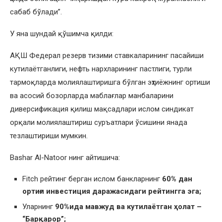
сабаб бўлади”.
У яна шундай қўшимча қилди:
АҚШ Федерал резерв тизими ставкаларининг пасайиши
кутилaётганлиги, нефть нархларининг пастлиги, турли
тармоқларда молиялаштиришга бўлган эҳтиёжнинг ортиши
ва асосий бозорларда маблағлар манбаларини
диверсификация қилиш мақсадлари ислом синдикат
орқали молиялаштириш суръатлари ўсишини янада
тезлаштириши мумкин.
Bashar Al-Natoor нинг айтишича:
Fitch рейтинг берган ислом банкларнинг
60%
дан
ортиғи
инвестици
я
даража
си
даги
рейтингга
эга
;
Уларнинг
90%
ида
мавжуд ва кутилаётган ҳолат –
“
Барқарор
”
;