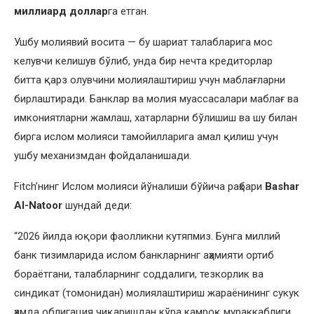
миллиард доллар
га етган.
Ушбу молиявий восита — бу шариат талабларига мос
келувчи келишув бўлиб, унда бир нечта кредиторлар
битта қарз олувчини молиялаштириш учун маблағларни
бирлаштиради. Банклар ва молия муассасалари маблағ ва
имкониятларни жамлаш, хатарларни бўлишиш ва шу билан
бирга ислом молияси тамойилларига амал қилиш учун
ушбу механизмдан фойдаланишади.
Fitch’нинг Ислом молияси йўналиши бўйича раҳбари
Bashar
Al-Natoor
шундай деди:
“2026 йилда юқори фаолликни кутяпмиз. Бунга миллий
банк тизимларида ислом банкларнинг аҳамияти ортиб
бораётгани, талабларнинг соддалиги, тезкорлик ва
синдикат (томонидан) молиялаштириш жараёнининг сукук
ҳамда облигация чиқаришдан кўра камроқ мураккаблиги