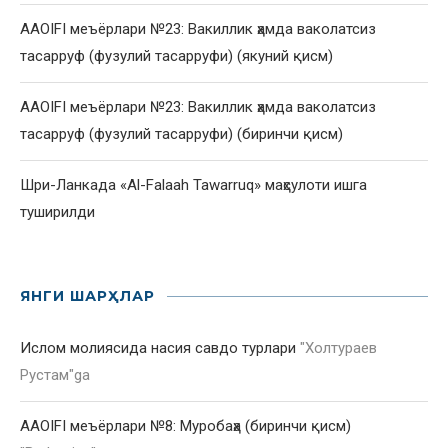
AAOIFI меъёрлари №23: Вакиллик ҳамда ваколатсиз
тасарруф (фузулий тасарруфи) (якуний қисм)
AAOIFI меъёрлари №23: Вакиллик ҳамда ваколатсиз
тасарруф (фузулий тасарруфи) (биринчи қисм)
Шри-Ланкада «Al-Falaah Tawarruq» маҳсулоти ишга
туширилди
ЯНГИ ШАРҲЛАР
Ислом молиясида насия савдо турлари
"
Холтураев
Рустам
"ga
AAOIFI меъёрлари №8: Муробаҳа (биринчи қисм)