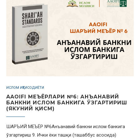
ИСЛОМ ИҚТИСОДИЁТИ
AAOIFI МЕЪЁРЛАРИ №6: АНЪАНАВИЙ
БАНКНИ ИСЛОМ БАНКИГА ЎЗГАРТИРИШ
(ЯКУНИЙ ҚИСМ)
ШАРЪИЙ МЕЪЁР №6Анъанавий банкни ислом банкига
ўзгартириш 9. Ички ёки ташқи (ташаббус асосида)