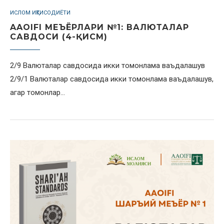
ИСЛОМ ИҚТИСОДИЁТИ
AAOIFI МЕЪЁРЛАРИ №1: ВАЛЮТАЛАР
САВДОСИ (4-ҚИСМ)
2/9 Валюталар савдосида икки томонлама ваъдалашув
2/9/1 Валюталар савдосида икки томонлама ваъдалашув,
агар томонлар…