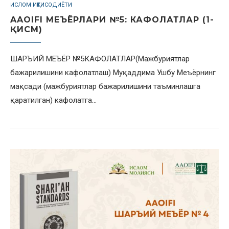
ИСЛОМ ИҚТИСОДИЁТИ
AAOIFI МЕЪЁРЛАРИ №5: КАФОЛАТЛАР (1-
ҚИСМ)
ШАРЪИЙ МЕЪЁР №5КАФОЛАТЛАР(Мажбуриятлар
бажарилишини кафолатлаш) Муқаддима Ушбу Меъёрнинг
мақсади (мажбуриятлар бажарилишини таъминлашга
қаратилган) кафолатга…