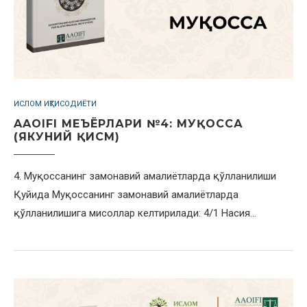
ИСЛОМ ИҚТИСОДИЁТИ
AAOIFI МЕЪЁРЛАРИ №4: МУҚОССА
(ЯКУНИЙ ҚИСМ)
4. Муқоссанинг замонавий амалиётларда қўлланилиши
Қуйида Муқоссанинг замонавий амалиётларда
қўлланилишига мисоллар келтирилади: 4/1 Насия…