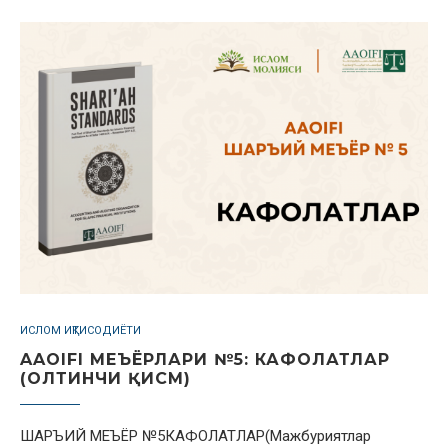
ИСЛОМ ИҚТИСОДИЁТИ
AAOIFI МЕЪЁРЛАРИ №5: КАФОЛАТЛАР
(ОЛТИНЧИ ҚИСМ)
ШАРЪИЙ МЕЪЁР №5КАФОЛАТЛАР(Мажбуриятлар