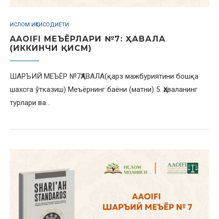
ИСЛОМ ИҚТИСОДИЁТИ
AAOIFI МЕЪЁРЛАРИ №7: ҲАВАЛА
(ИККИНЧИ ҚИСМ)
ШАРЪИЙ МЕЪЁР №7ҲАВАЛА(қарз мажбуриятини бошқа
шахсга ўтказиш) Меъёрнинг баёни (матни) 5. Ҳаваланинг
турлари ва…