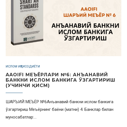
ИСЛОМ ИҚТИСОДИЁТИ
AAOIFI МЕЪЁРЛАРИ №6: АНЪАНАВИЙ
БАНКНИ ИСЛОМ БАНКИГА ЎЗГАРТИРИШ
(УЧИНЧИ ҚИСМ)
ШАРЪИЙ МЕЪЁР №6Анъанавий банкни ислом банкига
ўзгартириш Меъёрнинг баёни (матни) 4. Банклар билан
муносабатлар:…