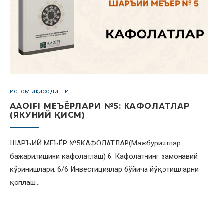
ИСЛОМ ИҚТИСОДИЁТИ
AAOIFI МЕЪЁРЛАРИ №5: КАФОЛАТЛАР
(ЯКУНИЙ ҚИСМ)
ШАРЪИЙ МЕЪЁР №5КАФОЛАТЛАР(Мажбуриятлар
бажарилишини кафолатлаш) 6. Кафолатнинг замонавий
кўринишлари: 6/6 Инвестициялар бўйича йўқотишларни
қоплаш…