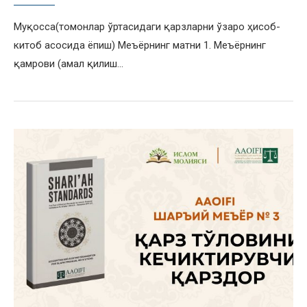
Муқосса(томонлар ўртасидаги қарзларни ўзаро ҳисоб-
китоб асосида ёпиш) Меъёрнинг матни 1. Меъёрнинг
қамрови (амал қилиш…