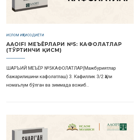
ИСЛОМ ИҚТИСОДИЁТИ
AAOIFI МЕЪЁРЛАРИ №5: КАФОЛАТЛАР
(ТЎРТИНЧИ ҚИСМ)
ШАРЪИЙ МЕЪЁР №5КАФОЛАТЛАР(Мажбуриятлар
бажарилишини кафолатлаш) 3. Кафиллик 3/2 Ҳали
номаълум бўлган ва зиммада вожиб…