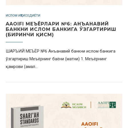
ИСЛОМ ИҚТИСОДИЁТИ
AAOIFI МЕЪЁРЛАРИ №6: АНЪАНАВИЙ
БАНКНИ ИСЛОМ БАНКИГА ЎЗГАРТИРИШ
(БИРИНЧИ ҚИСМ)
ШАРЪИЙ МЕЪЁР №6 Анъанавий банкни ислом банкига
ўзгартириш Меъёрнинг баёни (матни) 1. Меъёрнинг
қамрови (амал…