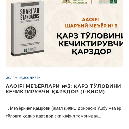
ИСЛОМ ИҚТИСОДИЁТИ
AAOIFI МЕЪЁРЛАРИ №3: ҚАРЗ ТЎЛОВИНИ
КЕЧИКТИРУВЧИ ҚАРЗДОР (1-ҚИСМ)
1. Меъёрнинг қамрови (амал қилиш доираси) Ушбу меъёр
тўловга қодир қарздор ёки кафил томонидан…