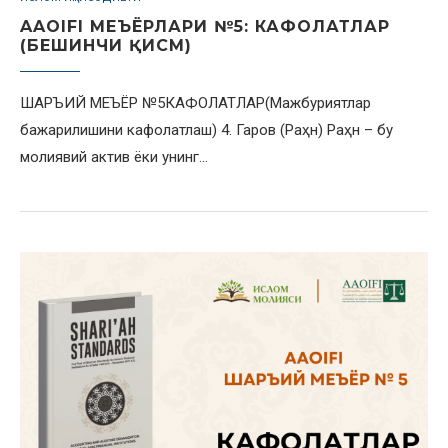
AAOIFI МЕЪЁРЛАРИ №5: КАФОЛАТЛАР
(БЕШИНЧИ ҚИСМ)
ШАРЪИЙ МЕЪЁР №5КАФОЛАТЛАР(Мажбуриятлар
бажарилишини кафолатлаш) 4. Гаров (Раҳн) Раҳн – бу
молиявий актив ёки унинг…