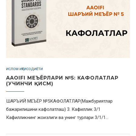
ИСЛОМ ИҚТИСОДИЁТИ
AAOIFI МЕЪЁРЛАРИ №5: КАФОЛАТЛАР
(УЧИНЧИ ҚИСМ)
ШАРЪИЙ МЕЪЁР №5КАФОЛАТЛАР(Мажбуриятлар
бажарилишини кафолатлаш) 3. Кафиллик 3/1
Кафилликнинг жоизлиги ва унинг турлари 3/1/1…