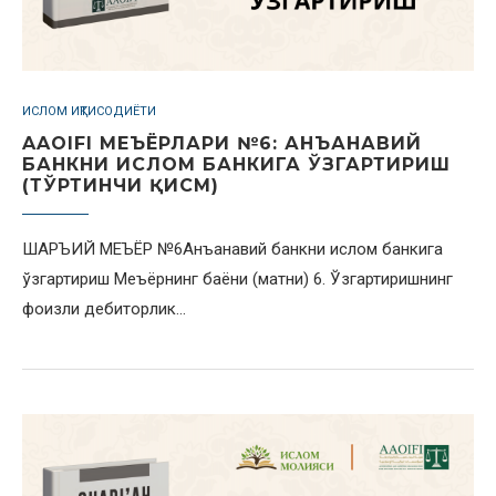
ИСЛОМ ИҚТИСОДИЁТИ
AAOIFI МЕЪЁРЛАРИ №6: АНЪАНАВИЙ
БАНКНИ ИСЛОМ БАНКИГА ЎЗГАРТИРИШ
(ТЎРТИНЧИ ҚИСМ)
ШАРЪИЙ МЕЪЁР №6Анъанавий банкни ислом банкига
ўзгартириш Меъёрнинг баёни (матни) 6. Ўзгартиришнинг
фоизли дебиторлик…