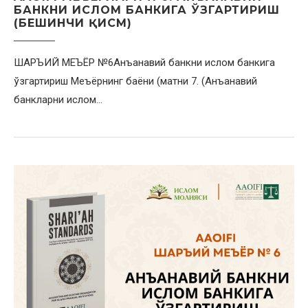
БАНКНИ ИСЛОМ БАНКИГА ЎЗГАРТИРИШ
(БЕШИНЧИ ҚИСМ)
ШАРЪИЙ МЕЪЁР №6Анъанавий банкни ислом банкига
ўзгартириш Меъёрнинг баёни (матни 7. (Анъанавий
банкларни ислом…