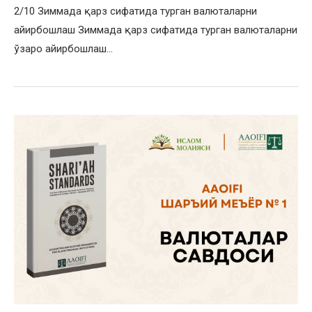
2/10 Зиммада қарз сифатида турган валюталарни
айирбошлаш Зиммада қарз сифатида турган валюталарни
ўзаро айирбошлаш…