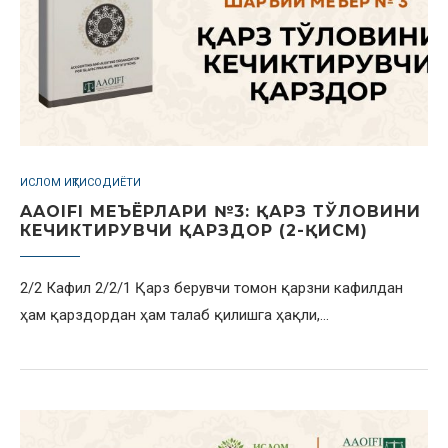
ИСЛОМ ИҚТИСОДИЁТИ
AAOIFI МЕЪЁРЛАРИ №3: ҚАРЗ ТЎЛОВИНИ
КЕЧИКТИРУВЧИ ҚАРЗДОР (2-ҚИСМ)
2/2 Кафил 2/2/1 Қарз берувчи томон қарзни кафилдан
ҳам қарздордан ҳам талаб қилишга ҳақли,…