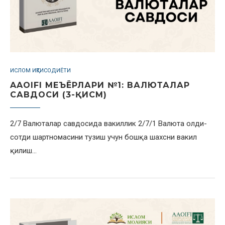
ИСЛОМ ИҚТИСОДИЁТИ
AAOIFI МЕЪЁРЛАРИ №1: ВАЛЮТАЛАР
САВДОСИ (3-ҚИСМ)
2/7 Валюталар савдосида вакиллик 2/7/1 Валюта олди-
сотди шартномасини тузиш учун бошқа шахсни вакил
қилиш…