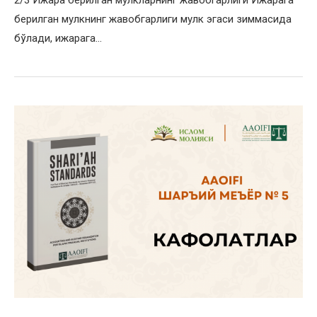
2/3 Ижара берилган мулкларнинг жавобгарлиги Ижарага
берилган мулкнинг жавобгарлиги мулк эгаси зиммасида
бўлади, ижарага…