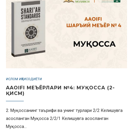
ИСЛОМ ИҚТИСОДИЁТИ
AAOIFI МЕЪЁРЛАРИ №4: МУҚОССА (2-
ҚИСМ)
2. Муқоссанинг таърифи ва унинг турлари 2/2 Келишувга
асосланган Муқосса 2/2/1 Келишувга асосланган
Муқосса…