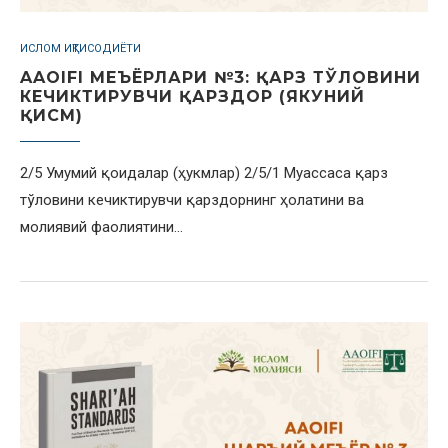
ИСЛОМ ИҚТИСОДИЁТИ
AAOIFI МЕЪЁРЛАРИ №3: ҚАРЗ ТЎЛОВИНИ
КЕЧИКТИРУВЧИ ҚАРЗДОР (ЯКУНИЙ
ҚИСМ)
2/5 Умумий қоидалар (ҳукмлар) 2/5/1 Муассаса қарз
тўловини кечиктирувчи қарздорнинг ҳолатини ва
молиявий фаолиятини…