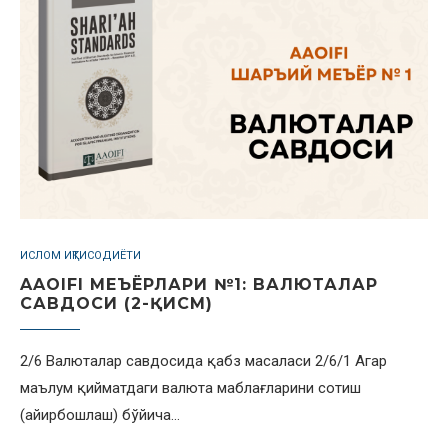
ИСЛОМ ИҚТИСОДИЁТИ
AAOIFI МЕЪЁРЛАРИ №1: ВАЛЮТАЛАР
САВДОСИ (2-ҚИСМ)
2/6 Валюталар савдосида қабз масаласи 2/6/1 Агар
маълум қийматдаги валюта маблағларини сотиш
(айирбошлаш) бўйича…