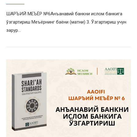
ШАРЪИЙ МЕЪЁР №6Анъанавий банкни ислом банкига
ўзгартириш Меъёрнинг баёни (матни) 3. Ўзгартириш учун
зарур…