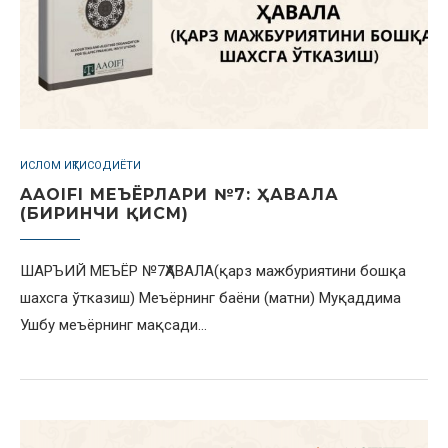
ИСЛОМ ИҚТИСОДИЁТИ
AAOIFI МЕЪЁРЛАРИ №7: ҲАВАЛА
(БИРИНЧИ ҚИСМ)
ШАРЪИЙ МЕЪЁР №7ҲАВАЛА(қарз мажбуриятини бошқа
шахсга ўтказиш) Меъёрнинг баёни (матни) Муқаддима
Ушбу меъёрнинг мақсади…