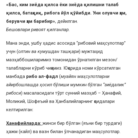
«Бас, ким зиёда қилса ёки зиёда қилишни талаб
қилса, батаҳқиқ, рибога йўл қўйибди. Уни олувчи ҳам,
берувчи ҳам барибир»
, дейилган.
Бешовлари ривоят қилганлар.
Мана энди, ушбу ҳадис асосида “рибовий маҳсулотлар”
учун (
олтин ва кумушдан ташқари
) мужтаҳид
мазҳаббошиларимиз томонидан ўрнатилган мезон/
талабларни кўриб чиқамиз. Юқорида номи кўрсатилган
манбада
рибо ал-фадл
(
муайян маҳсулотларни
айирбошлашда ҳосил бўлиши мумкин бўлган “зиёдалик”
рибоси
) масаласидаги тўрт сунний мазҳаб – Ҳанафий,
Моликий, Шофеъий ва Ҳанбалийларнинг қоидалари
келтирилган:
Ҳанафийларда:
жинси бир бўлган (яъни бир турдаги)
ҳажм (кайл) ва вазн билан ўлчанадиган маҳсулотлар.