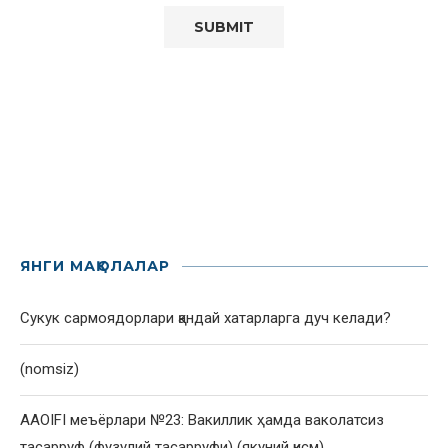
ЯНГИ МАҚОЛАЛАР
Сукук сармоядорлари қандай хатарларга дуч келади?
(nomsiz)
AAOIFI меъёрлари №23: Вакиллик ҳамда ваколатсиз
тасарруф (фузулий тасарруфи) (якуний қисм)