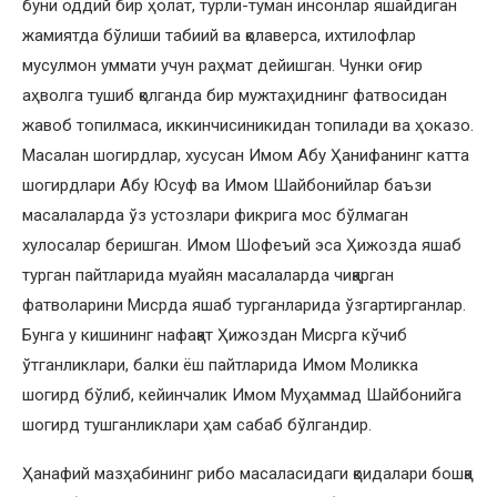
буни оддий бир ҳолат, турли-туман инсонлар яшайдиган
жамиятда бўлиши табиий ва қолаверса, ихтилофлар
мусулмон уммати учун раҳмат дейишган. Чунки оғир
аҳволга тушиб қолганда бир мужтаҳиднинг фатвосидан
жавоб топилмаса, иккинчисиникидан топилади ва ҳоказо.
Масалан шогирдлар, хусусан Имом Абу Ҳанифанинг катта
шогирдлари Абу Юсуф ва Имом Шайбонийлар баъзи
масалаларда ўз устозлари фикрига мос бўлмаган
хулосалар беришган. Имом Шофеъий эса Ҳижозда яшаб
турган пайтларида муайян масалаларда чиқарган
фатволарини Мисрда яшаб турганларида ўзгартирганлар.
Бунга у кишининг нафақат Ҳижоздан Мисрга кўчиб
ўтганликлари, балки ёш пайтларида Имом Моликка
шогирд бўлиб, кейинчалик Имом Муҳаммад Шайбонийга
шогирд тушганликлари ҳам сабаб бўлгандир.
Ҳанафий мазҳабининг рибо масаласидаги қоидалари бошқа