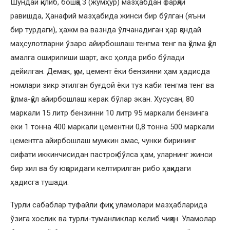
Шундай қилиб, бошқа 3 (жумҳур) мазҳабдан фарқли
равишда, Ҳанафий мазҳабида жинси бир бўлган (яъни
бир турдаги), ҳажм ва вазнда ўлчанадиган ҳар қандай
маҳсулотларни ўзаро айирбошлаш тенгма тенг ва қўлма қўл
амалга оширилиши шарт, акс ҳолда рибо бўлади
дейилган. Демак, қум, цемент ёки бензинни ҳам ҳадисда
номлари зикр этилган буғдой ёки туз каби тенгма тенг ва
қўлма-қўл айирбошлаш керак бўлар экан. Хусусан, 80
маркали 15 литр бензинни 10 литр 95 маркали бензинга
ёки 1 тонна 400 маркали цементни 0,8 тонна 500 маркали
цементга айирбошлаш мумкин эмас, чунки бирининг
сифати иккинчисидан пастроқ бўлса ҳам, уларнинг жинси
бир хил ва бу юқоридаги келтирилган рибо ҳақидаги
ҳадисга тушади.
Турли сабаблар туфайли фиқҳ уламолари мазҳабларида
ўзига хослик ва турли-туманликлар келиб чиққан. Уламолар