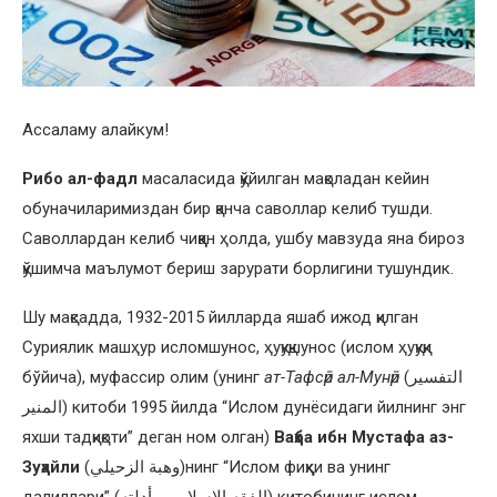
Ассаламу алайкум!
Рибо ал-фадл
масаласида қўйилган мақоладан кейин
обуначиларимиздан бир қанча саволлар келиб тушди.
Саволлардан келиб чиққан ҳолда, ушбу мавзуда яна бироз
қўшимча маълумот бериш зарурати борлигини тушундик.
Шу мақсадда, 1932-2015 йилларда яшаб ижод қилган
Суриялик машҳур исломшунос, ҳуқуқшунос (ислом ҳуқуқи
бўйича), муфассир олим (унинг
ат-Тафсӣр ал-Мунӣр
(التفسير
المنير‎) китоби 1995 йилда “Ислом дунёсидаги йилнинг энг
яхши тадқиқоти” деган ном олган)
Ваҳба ибн Мустафа аз-
Зуҳайли
(وهبة الزحيلي‎)нинг “Ислом фиқҳи ва унинг