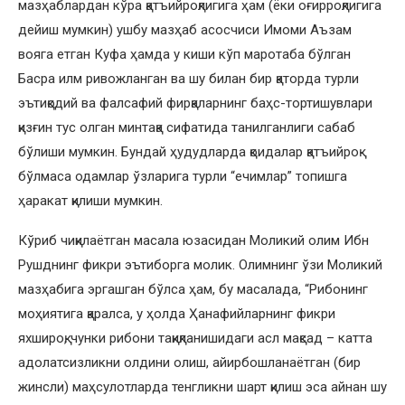
мазҳаблардан кўра қатъийроқлигига ҳам (ёки оғирроқлигига
дейиш мумкин) ушбу мазҳаб асосчиси Имоми Аъзам
вояга етган Куфа ҳамда у киши кўп маротаба бўлган
Басра илм ривожланган ва шу билан бир қаторда турли
эътиқодий ва фалсафий фирқаларнинг баҳс-тортишувлари
қизғин тус олган минтақа сифатида танилганлиги сабаб
бўлиши мумкин. Бундай ҳудудларда қоидалар қатъийроқ
бўлмаса одамлар ўзларига турли “ечимлар” топишга
ҳаракат қилиши мумкин.
Кўриб чиқилаётган масала юзасидан Моликий олим Ибн
Рушднинг фикри эътиборга молик. Олимнинг ўзи Моликий
мазҳабига эргашган бўлса ҳам, бу масалада, “Рибонинг
моҳиятига қаралса, у ҳолда Ҳанафийларнинг фикри
яхшироқ, чунки рибони тақиқланишидаги асл мақсад – катта
адолатсизликни олдини олиш, айирбошланаётган (бир
жинсли) маҳсулотларда тенгликни шарт қилиш эса айнан шу