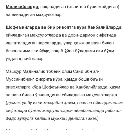
Моликийларда:
сақланадиган (яъни тез бузилмайдиган)
ва ейиладиган маҳсулотлар.
Шофеъийларда ва бир ривоятга кўра Ханбалийларда:
ейиладиган маҳсулотларда ва дори-дармон сифатида
ишлатиладиган нарсаларда, улар ҳажм ва вазн билан
ўлчанадими ёки йўқми, сақлаб қўйса бўладими ёки йўқми
ундан қатъий назар.
Машҳур Мадиналик тобеин олим Саид ибн ал-
Муссайибнинг фикрига кўра, ҳамда бошқа баъзи
ривоятларга кўра Шофеъийлар ва Ҳанбалийларда: ҳажм
ва вазн билан ўлчанадиган ейиладиган маҳсулотларда
(
демак, ушбу икки мазҳабда ҳажм, вазн ва ейиладиганлик
сифатлари бўлган маҳсулотларни айирбошлашда рибо ал-
фадл вужудга келиши мумкин, дейилган экан
).