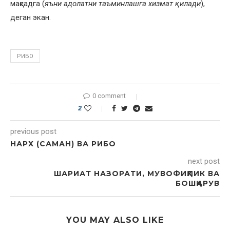
мақсадга (
яъни адолатни таъминлашга хизмат қилади
),
деган экан.
РИБО
0 comment
2
previous post
НАРХ (САМАН) ВА РИБО
next post
ШАРИАТ НАЗОРАТИ, МУВОФИҚЛИК ВА
БОШҚАРУВ
YOU MAY ALSO LIKE