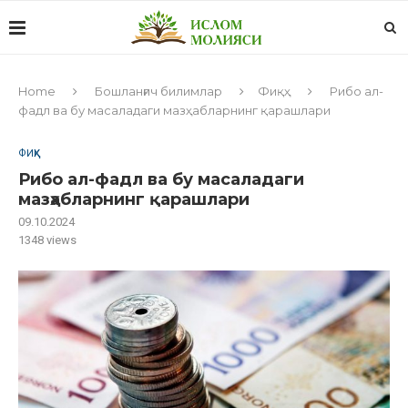
Home
Бошланғич билимлар
Фиқҳ
Рибо ал-
фадл ва бу масаладаги мазҳабларнинг қарашлари
ФИҚҲ
Рибо ал-фадл ва бу масаладаги
мазҳабларнинг қарашлари
09.10.2024
1348
views