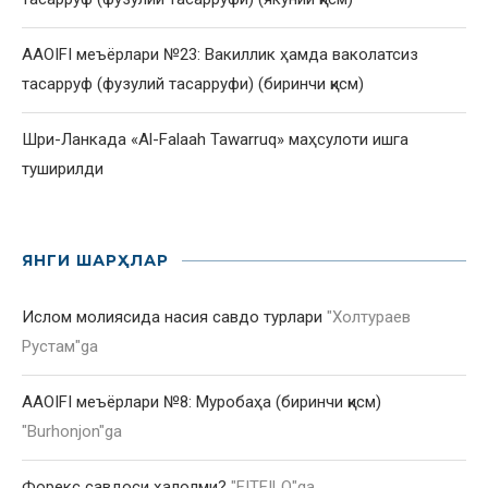
AAOIFI меъёрлари №23: Вакиллик ҳамда ваколатсиз
тасарруф (фузулий тасарруфи) (биринчи қисм)
Шри-Ланкада «Al-Falaah Tawarruq» маҳсулоти ишга
туширилди
ЯНГИ ШАРҲЛАР
Ислом молиясида насия савдо турлари
"
Холтураев
Рустам
"ga
AAOIFI меъёрлари №8: Муробаҳа (биринчи қисм)
"
Burhonjon
"ga
Форекс савдоси ҳалолми?
"
FITFILO
"ga