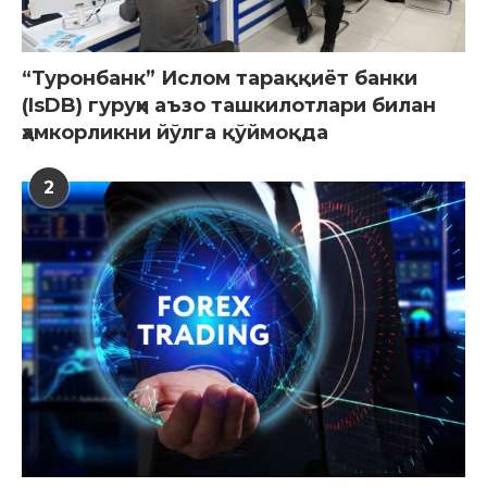
“Туронбанк” Ислом тараққиёт банки
(IsDB) гуруҳи аъзо ташкилотлари билан
ҳамкорликни йўлга қўймоқда
2