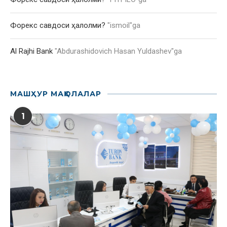
Форекс савдоси ҳалолми?
"
ismoil
"ga
Al Rajhi Bank
"
Abdurashidovich Hasan Yuldashev
"ga
МАШҲУР МАҚОЛАЛАР
1