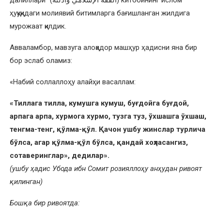
далиллари” (الفقه الإسلامي وأدلته) китобининг ислом
ҳуқуқидаги молиявий битимларга бағишланган жилдига
мурожаат қилдик.
Авваламбор, мавзуга алоқадор машҳур ҳадисни яна бир
бор эслаб оламиз:
«Набий соллаллоҳу алайҳи васаллам:
«Тиллага тилла, кумушга кумуш, буғдойга буғдой,
арпага арпа, хурмога хурмо, тузга туз, ўхшашга ўхшаш,
тенгма-тенг, қўлма-қўл. Қачон ушбу жинслар турлича
бўлса, агар қўлма-қўл бўлса, қандай хоҳласангиз,
сотаверинглар», дедилар».
(ушбу ҳадис Убода ибн Сомит розияллоҳу анҳудан ривоят
қилинган)
Бошқа бир ривоятда: