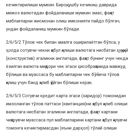
кечиктирилиши мумкин. Бироқ, ушбу кечикиш даврида
мижоз валютадан фойдаланиши мумкин эмас; фақат
маблағларни жисмонан олиш имконияти пайдо бўлгач,
ундан фойдаланиш мумкин бўлади.
2/6/5/2 Tўлов чек билан амалга оширилаётган бўлса, у
ҳолда сотувчи чекни қабул қилиши валютага нисбатан ҳуқуқий
(конструктив) эгаликни англатади, фақат бунинг учун чекда
ёзилган валюта миқдори чек эгаси ҳисобрақамида мавжуд
бўлиши ва муассаса бу маблағларни чек бўйича тўлов
қилиш учун банд қилиб қўйган бўлиши керак.
2/6/5/3 Сотувчи кредит карта эгаси (харидор) томонидан
имзоланган тўлов паттаси (квитанция)ни қабул қилиб олиши
валютага нисбатан эгаликни англатади, фақат картани
чиқарувчи муассаса пул маблағларини картани қабул қилувчи
томонга кечиктирмасдан (яъни дарҳол) тўлай олиши