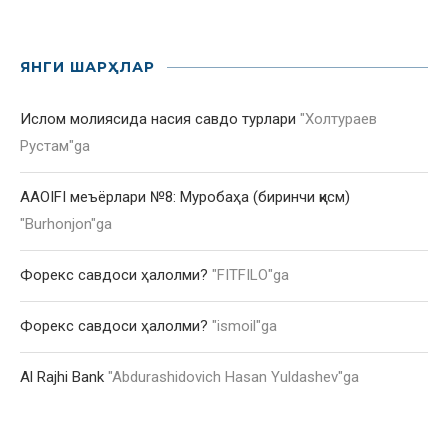
ЯНГИ ШАРҲЛАР
Ислом молиясида насия савдо турлари
"
Холтураев
Рустам
"ga
AAOIFI меъёрлари №8: Муробаҳа (биринчи қисм)
"
Burhonjon
"ga
Форекс савдоси ҳалолми?
"
FITFILO
"ga
Форекс савдоси ҳалолми?
"
ismoil
"ga
Al Rajhi Bank
"
Abdurashidovich Hasan Yuldashev
"ga