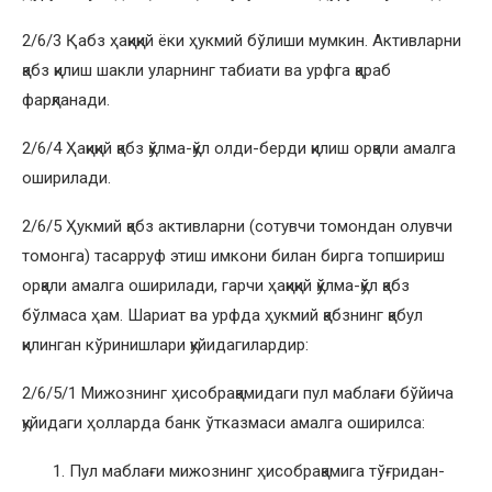
2/6/3 Қабз ҳақиқий ёки ҳукмий бўлиши мумкин. Активларни
қабз қилиш шакли уларнинг табиати ва урфга қараб
фарқланади.
2/6/4 Ҳақиқий қабз қўлма-қўл олди-берди қилиш орқали амалга
оширилади.
2/6/5 Ҳукмий қабз активларни (сотувчи томондан олувчи
томонга) тасарруф этиш имкони билан бирга топшириш
орқали амалга оширилади, гарчи ҳақиқий қўлма-қўл қабз
бўлмаса ҳам. Шариат ва урфда ҳукмий қабзнинг қабул
қилинган кўринишлари қуйидагилардир:
2/6/5/1 Мижознинг ҳисобрақамидаги пул маблағи бўйича
қуйидаги ҳолларда банк ўтказмаси амалга оширилса:
Пул маблағи мижознинг ҳисобрақамига тўғридан-