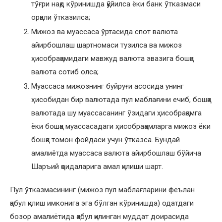
тўғри нақд кўринишда қўйилса ёки банк ўтказмаси
орқали ўтказилса;
Мижоз ва муассаса ўртасида спот валюта
айирбошлаш шартномаси тузилса ва мижоз
ҳисобрақамидаги мавжуд валюта эвазига бошқа
валюта сотиб олса;
Муассаса мижознинг буйруғи асосида унинг
ҳисобидан бир валютада пул маблағини ечиб, бошқа
валютада шу муассасанинг ўзидаги ҳисобрақамга
ёки бошқа муассасадаги ҳисобрақамларга мижоз ёки
бошқа томон фойдаси учун ўтказса. Бундай
амалиётда муассаса валюта айирбошлаш бўйича
Шаръий қоидаларига амал қилиши шарт.
Пул ўтказмасининг (мижоз пул маблағларини феълан
қабул қилиш имконига эга бўлган кўринишда) одатдаги
бозор амалиётида қабул қилинган муддат доирасида