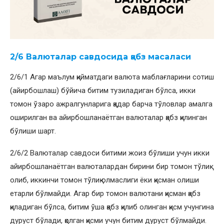
2/6 Валюталар савдосида қабз масаласи
2/6/1 Агар маълум қийматдаги валюта маблағларини сотиш
(айирбошлаш) бўйича битим тузиладиган бўлса, икки
томон ўзаро ажралгунларига қадар барча тўловлар амалга
оширилган ва айирбошланаётган валюталар қабз қилинган
бўлиши шарт.
2/6/2 Валюталар савдоси битими жоиз бўлиши учун икки
айирбошланаётган валюталардан бирини бир томон тўлиқ
олиб, иккинчи томон тўлиқ олмаслиги ёки қисман олиши
етарли бўлмайди. Агар бир томон валютани қисман қабз
қиладиган бўлса, битим ўша қабз қилиб олинган қисм учунгина
дуруст бўлади, қолган қисми учун битим дуруст бўлмайди.