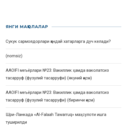
ЯНГИ МАҚОЛАЛАР
Сукук сармоядорлари қандай хатарларга дуч келади?
(nomsiz)
AAOIFI меъёрлари №23: Вакиллик ҳамда ваколатсиз
тасарруф (фузулий тасарруфи) (якуний қисм)
AAOIFI меъёрлари №23: Вакиллик ҳамда ваколатсиз
тасарруф (фузулий тасарруфи) (биринчи қисм)
Шри-Ланкада «Al-Falaah Tawarruq» маҳсулоти ишга
туширилди