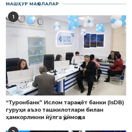
МАШҲУР МАҚОЛАЛАР
1
“Туронбанк” Ислом тараққиёт банки (IsDB)
гуруҳи аъзо ташкилотлари билан
ҳамкорликни йўлга қўймоқда