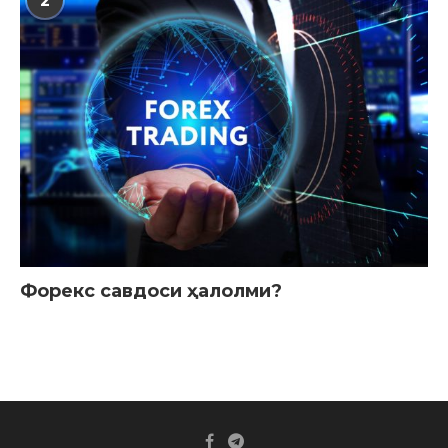
2
Форекс савдоси ҳалолми?