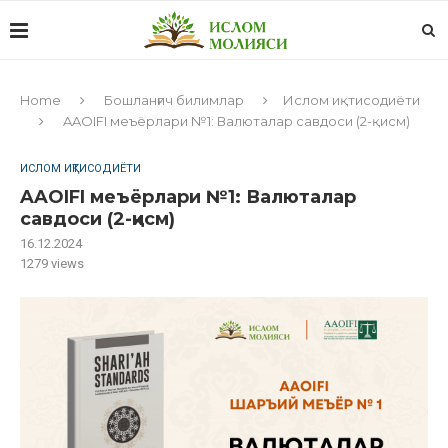
Home
Бошланғич билимлар
Ислом иқтисодиёти
AAOIFI меъёрлари №1: Валюталар савдоси (2-қисм)
ИСЛОМ ИҚТИСОДИЁТИ
AAOIFI меъёрлари №1: Валюталар
савдоси (2-қисм)
16.12.2024
1279
views