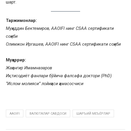
шарт.
Таржимонлар:
Муҳиддин Бектемиров, AAOIFI нинг CSAA сертификати
соҳиби
Олимжон Иргашев, AAOIFI нинг CSAA сертификати соҳиби
Муҳаррир:
Жаҳонгир Имамназаров
Иқтисодиёт фанлари бўйича фалсафа доктори (PhD)
“Ислом молияси” лойиҳаси ҳамасосчиси
AAOIFI
ВАЛЮТАЛАР САВДОСИ
ШАРЪИЙ МЕЪЁРЛАР