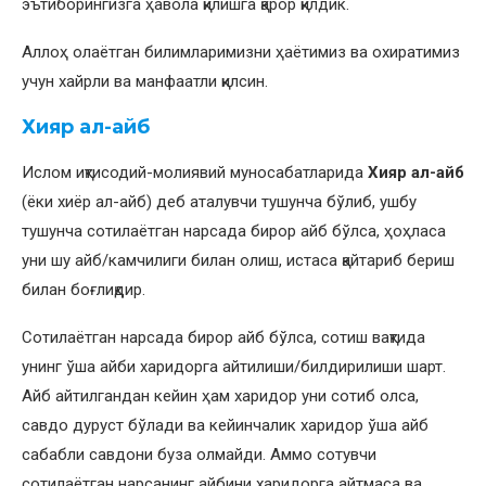
эътиборингизга ҳавола қилишга қарор қилдик.
Аллоҳ олаётган билимларимизни ҳаётимиз ва охиратимиз
учун хайрли ва манфаатли қилсин.
Хияр ал-айб
Ислом иқтисодий-молиявий муносабатларида
Хияр ал-айб
(ёки хиёр ал-айб) деб аталувчи тушунча бўлиб, ушбу
тушунча сотилаётган нарсада бирор айб бўлса, ҳоҳласа
уни шу айб/камчилиги билан олиш, истаса қайтариб бериш
билан боғлиқдир.
Сотилаётган нарсада бирор айб бўлса, сотиш вақтида
унинг ўша айби харидорга айтилиши/билдирилиши шарт.
Айб айтилгандан кейин ҳам харидор уни сотиб олса,
савдо дуруст бўлади ва кейинчалик харидор ўша айб
сабабли савдони буза олмайди. Аммо сотувчи
сотилаётган нарсанинг айбини харидорга айтмаса ва