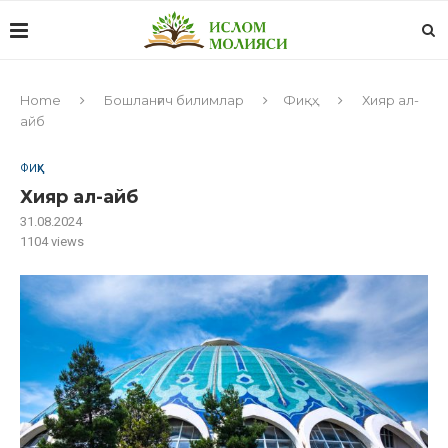
Home
Бошланғич билимлар
Фиқҳ
Хияр ал-
айб
ФИҚҲ
Хияр ал-айб
31.08.2024
1104
views