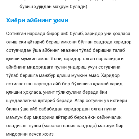
бузиш ҳуқуқидан маҳрум бўлади).
Хиёри айбнинг ҳукми
Сотилган нарсада бирор айб бўлиб, харидор уни ҳоҳласа
олиш ёки қайтариб бериш имкони бўлган савдода харидор
сотувчидан ўша айбнинг эвазини тўлаб беришни талаб
қилиши мумкин эмас. Яъни, харидор олган нарсасидаги
айибнинг миқдоридаги пулни ундириш учун сотувчини
тўлаб беришга мажбур қилиши мумкин эмас. Харидор
сотилаётган нарсада айб бор бўлишига қарамай харид
қилишни ҳоҳласа, унинг тўлиқ пулини беради ёки
шундайлигича қайтариб беради. Агар сотувчи ўз ихтиёри
билан ўша айб сабабидан харидордан олган пулни
маълум бир миқдорини қайтариб берса ёки кейинчалик
оладиган пулни (масалан насия савдода) маълум бир
миқдорини кечса жоиз.