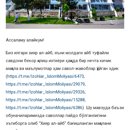
Ассаламу алайкум!
Биз илгари хияр ал-айб, яъни молдаги айб туфайли
савдони бекор қилиш ихтиёри ҳақида бир нечта кичик
мақола ва маълумотлар ҳам савол-жавоблар қўйган эдик
(
https://t.me/Izohlar_IslomMoliyasi/6473
,
https://t.me/Izohlar_IslomMoliyasi/29079
,
https://t.me/Izohlar_IslomMoliyasi/29326
,
https://t.me/Izohlar_IslomMoliyasi/15288
,
https://t.me/Izohlar_IslomMoliyasi/6386
). Шу мавзуда баъзи
обуначиларимизда саволлар пайдо бўлганлигини
эътиборга олиб “Хияр ал-айб” бағишланган мақолани