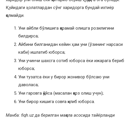
Қуйидаги ҳолатлардан сўнг харидорга бундай ихтиёр
қолмайди.
Уни айбли бўлишига қарамай олишга розилигини
билдирса;
Айбини билганидан кейин ҳам уни (ўзининг нарсаси
каби) ишлатиб юборса;
Уни учинчи шахсга сотиб юборса ёки ижарага бериб
юборса;
Уни тузатса ёки у бирор жонивор бўлсаю уни
даволаса;
Уни гаровга қўйса (масалан қарз олиш учун);
Уни бирор кишига совға қилиб юборса.
Манба:
fiqh.
uz
да берилган мақола асосида тайёрланди