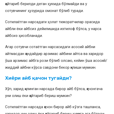
қайтариб берилди деган ҳукмда бўлмайди ва у
сотувчининг ҳузурида омонат бўлиб туради.
Сотилаётган нарсадаги ҳолат тижоратчилар орасида
айбли ёки айбсиз дейилишида ихтилоф бўлса, у нарса
айбсиз ҳисобланади.
Агар сотувчи сотаётган нарсасидаги асосий айбни
айтмасдан қандайдир арзимас айбини айтса ва харидор
ўша арзимас айбга рози бўлиб олсаю, кейин ўша асосий/
жиддий айбни кўрса савдони бекор қилиши мумкин.
Хиёри айб қачон тугайди?
Хўп, харид қилинган нарсада бирор айб бўлса, қачонгача
уни олиш ёки қайтариб бериш мумкин?
Сотилаётган нарсада қачон бирор айб кўзга ташланса,
харидор уни олиш ёки қайтариб бериш ҳуқуқига эга бўлади.