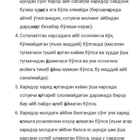
шундан сўнг бирор айб сабабли харидор савдони
бузиш ҳуқуқига эга бўла олмайди (бироқ, юқорида
айтиб ўтилганидек, сотувчи молнинг айбидан
дарҳақиқат бехабар бўлиши керак);
Сотилаётган нарсадаги айб осонликча йўқ
бўлмайдиган (яъни жиддий) бўлганда (масалан
тугмачаси тушиб қолган кийим бўлса ва худди ўша
тугмачадан қўшимчаси бўлса ва уни осонгина
жойига тикиб қўйиш мумкин бўлса, бу жиддий айб
саналмайди);
Харидор харид қилгандан кейин ўша нарсада
сотувчи қайтариб ололмайдиган даражада бирор
бир айб пайдо қилиб қўймаган бўлса;
Харидор молдаги айбни билгандан сўнг уни харид
қилишга розилигини изҳор қилмаган бўлса (яъни агар
харидор молдаги айбни билса-ю шунда ҳам ўша
нарсани сотиб олаверган бўлса, унда у савдони