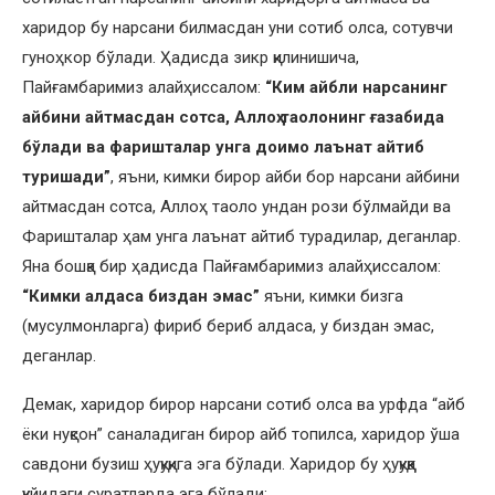
харидор бу нарсани билмасдан уни сотиб олса, сотувчи
гуноҳкор бўлади. Ҳадисда зикр қилинишича,
Пайғамбаримиз алайҳиссалом:
“Ким айбли нарсанинг
айбини айтмасдан сотса, Аллоҳ таолонинг ғазабида
бўлади ва фаришталар унга доимо лаънат айтиб
туришади”
, яъни, кимки бирор айби бор нарсани айбини
айтмасдан сотса, Аллоҳ таоло ундан рози бўлмайди ва
Фаришталар ҳам унга лаънат айтиб турадилар, деганлар.
Яна бошқа бир ҳадисда Пайғамбаримиз алайҳиссалом:
“Кимки алдаса биздан эмас”
яъни, кимки бизга
(мусулмонларга) фириб бериб алдаса, у биздан эмас,
деганлар.
Демак, харидор бирор нарсани сотиб олса ва урфда “айб
ёки нуқсон” саналадиган бирор айб топилса, харидор ўша
савдони бузиш ҳуқуқига эга бўлади. Харидор бу ҳуқуққа
қуйидаги суратларда эга бўлади: