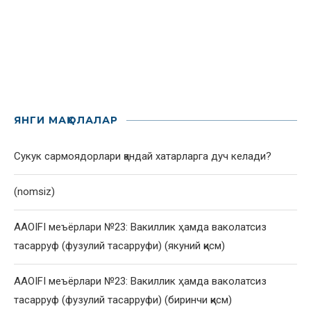
ЯНГИ МАҚОЛАЛАР
Сукук сармоядорлари қандай хатарларга дуч келади?
(nomsiz)
AAOIFI меъёрлари №23: Вакиллик ҳамда ваколатсиз
тасарруф (фузулий тасарруфи) (якуний қисм)
AAOIFI меъёрлари №23: Вакиллик ҳамда ваколатсиз
тасарруф (фузулий тасарруфи) (биринчи қисм)