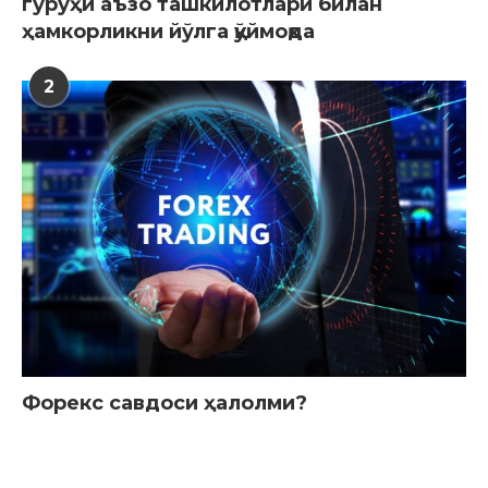
гуруҳи аъзо ташкилотлари билан
ҳамкорликни йўлга қўймоқда
2
Форекс савдоси ҳалолми?