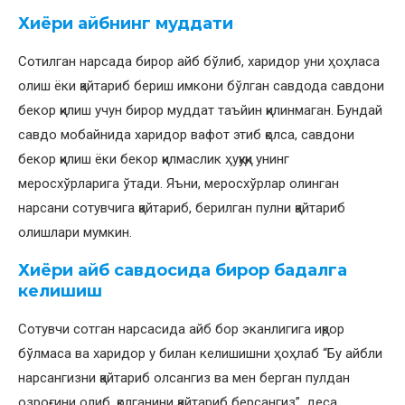
Хиёри айбнинг муддати
Сотилган нарсада бирор айб бўлиб, харидор уни ҳоҳласа
олиш ёки қайтариб бериш имкони бўлган савдода савдони
бекор қилиш учун бирор муддат таъйин қилинмаган. Бундай
савдо мобайнида харидор вафот этиб қолса, савдони
бекор қилиш ёки бекор қилмаслик ҳуқуқи унинг
меросхўрларига ўтади. Яъни, меросхўрлар олинган
нарсани сотувчига қайтариб, берилган пулни қайтариб
олишлари мумкин.
Хиёри айб савдосида бирор бадалга
келишиш
Сотувчи сотган нарсасида айб бор эканлигига иқрор
бўлмаса ва харидор у билан келишишни ҳоҳлаб “Бу айбли
нарсангизни қайтариб олсангиз ва мен берган пулдан
озроғини олиб, қолганини қайтариб берсангиз”, деса,