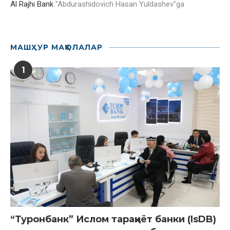
Al Rajhi Bank
"
Abdurashidovich Hasan Yuldashev
"ga
МАШҲУР МАҚОЛАЛАР
1
“Туронбанк” Ислом тараққиёт банки (IsDB)