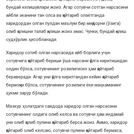
бундай келишувлари жоиз. Агар сотувчи сотган нарсасини
айбли эканини тан олса ва қайтариб олаётганда
харидордан олган пулдан маълум бир миқдорни (ўзига)
олиб қолишни талаб қилиши жоиз эмас. Чунки, бундай қилиш
судхўрлик ҳисобланади.
Харидор сотиб олган нарсасида айб борлиги учун
сотувчига қайтариб бериши ўша нарсани қўлга киритишидан
олдин бўлса, сотувчининг розилигисиз ҳам қайтариб
бераверади. Агар уни қўлга киритгандан кейин қайтариб
бермоқчи бўлса, сотувчининг розилиги ёки маҳкаманинг
ҳукми зарур бўлади.
Мазкур ҳолатдаги савдода харидор олган нарсасини
сотувчининг олдига олиб келса ва сотувчи ҳам индамай
уни олиб қолиб пулини қайтариб берса жоиз. Аммо, харидор
қайтариб олиб келсаю, сотувчи пулини қайтариб бермаса,