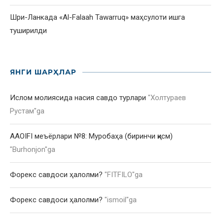
Шри-Ланкада «Al-Falaah Tawarruq» маҳсулоти ишга
туширилди
ЯНГИ ШАРҲЛАР
Ислом молиясида насия савдо турлари
"
Холтураев
Рустам
"ga
AAOIFI меъёрлари №8: Муробаҳа (биринчи қисм)
"
Burhonjon
"ga
Форекс савдоси ҳалолми?
"
FITFILO
"ga
Форекс савдоси ҳалолми?
"
ismoil
"ga