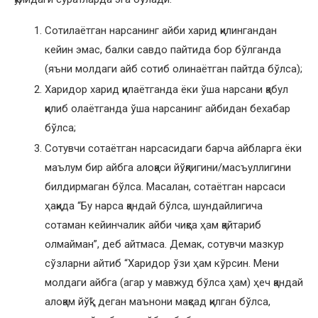
Сотилаётган нарсанинг айби харид қилингандан
кейин эмас, балки савдо пайтида бор бўлганда
(яъни молдаги айб сотиб олинаётган пайтда бўлса);
Харидор харид қилаётганда ёки ўша нарсани қабул
қилиб олаётганда ўша нарсанинг айбидан бехабар
бўлса;
Сотувчи сотаётган нарсасидаги барча айбларга ёки
маълум бир айбга алоқаси йўқлигини/масъуллигини
билдирмаган бўлса. Масалан, сотаётган нарсаси
ҳақида “Бу нарса қандай бўлса, шундайлигича
сотаман кейинчалик айби чиқса ҳам қайтариб
олмайман”, деб айтмаса. Демак, сотувчи мазкур
сўзларни айтиб “Харидор ўзи ҳам кўрсин. Мени
молдаги айбга (агар у мавжуд бўлса ҳам) ҳеч қандай
алоқам йўқ”, деган маънони мақсад қилган бўлса,