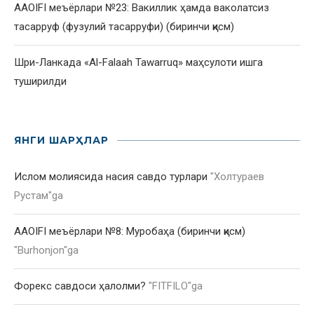
AAOIFI меъёрлари №23: Вакиллик ҳамда ваколатсиз
тасарруф (фузулий тасарруфи) (биринчи қисм)
Шри-Ланкада «Al-Falaah Tawarruq» маҳсулоти ишга
туширилди
ЯНГИ ШАРҲЛАР
Ислом молиясида насия савдо турлари
"
Холтураев
Рустам
"ga
AAOIFI меъёрлари №8: Муробаҳа (биринчи қисм)
"
Burhonjon
"ga
Форекс савдоси ҳалолми?
"
FITFILO
"ga