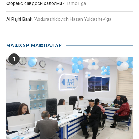
Форекс савдоси ҳалолми?
"
ismoil
"ga
Al Rajhi Bank
"
Abdurashidovich Hasan Yuldashev
"ga
МАШҲУР МАҚОЛАЛАР
1