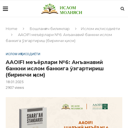
Home
Бошланғич билимлар
Ислом иқтисодиёти
AAOIFI меъёрлари №6: Анъанавий банкни ислом
банкига ўзгартириш (биринчи қисм)
ИСЛОМ ИҚТИСОДИЁТИ
AAOIFI меъёрлари №6: Анъанавий
банкни ислом банкига ўзгартириш
(биринчи қисм)
18.01.2025
2907
views