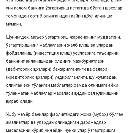
ўзи томонидан (яъни амалдаги эгалари томонидан) ёки
уни ислом банкига ўзгартириш истагида бўлган шахслар
томонидан сотиб олинганидан кейин қабул қилиниши
мумкин.
Шунингдек, меъёр ўзгартириш жараёнининг муддатини,
ўзгартиришнинг маблағларни жалб қилиш ва улардан
фойдаланиш (инвестиция қилиш) усулларига таъсирини,
банкнинг айланишидан олдинги мажбуриятлари
(дебиторлик қарзлари) бажарилганлиги ва ҳақлари
(кредиторлик қарзлари) ундирилганлиги, шу жумладан,
олинган ёки тўланган маблағлар ҳамда олинмаган ёки
тўланмаган маблағлар масаласи қандай ҳал қилинишини
қамраб олади.
Ушбу меъёр банклар фаолиятидаги жоиз (мубоҳ) бўлган
амалиётлар ва улардан олинадиган даромадлар
масаласини кўриб чиқмайди, чунки улар ўзгартиришга