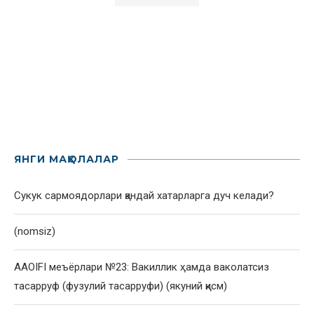
ЯНГИ МАҚОЛАЛАР
Сукук сармоядорлари қандай хатарларга дуч келади?
(nomsiz)
AAOIFI меъёрлари №23: Вакиллик ҳамда ваколатсиз
тасарруф (фузулий тасарруфи) (якуний қисм)