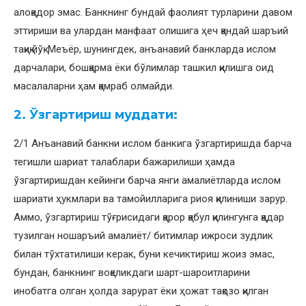
алоқадор эмас. Банкнинг бундай фаолият турларини давом
эттириши ва улардан манфаат олишига ҳеч қандай шаръий
тақиқ йўқ. Меъёр, шунингдек, анъанавий банкларда ислом
дарчалари, бошқарма ёки бўлимлар ташкил қилишга оид
масалаларни ҳам қамраб олмайди.
2. Ўзгартириш муддати:
2/1 Анъанавий банкни ислом банкига ўзгартиришда барча
тегишли шариат талаблари бажарилиши ҳамда
ўзгартиришдан кейинги барча янги амалиётларда ислом
шариати ҳукмлари ва тамойилларига риоя қилиниши зарур.
Аммо, ўзгартириш тўғрисидаги қарор қабул қилингунга қадар
тузилган ношаръий амалиёт/ битимлар ижроси зудлик
билан тўхтатилиши керак, буни кечиктириш жоиз эмас,
бундан, банкнинг воқеликдаги шарт-шароитларини
инобатга олган ҳолда зарурат ёки ҳожат тақозо қилган