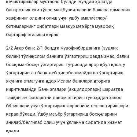
кечиктиришлар мустасно бўлади. Бундай ҳолатда
банкротлик ёки тўлов мажбуриятларини бажара олмаслик
хавфининг олдини олиш учун ушбу амалиётлар/
битимларнинг оқибатлари мазкур меъёрга мувофиқ
бартараф этилиши керак.
2/2 Агар банк 2/1 бандга мувофиқ бирданига (зудлик
билан) тўлиқ ислом банкига ўзгартириш ҳақида эмас, балки
босқичма-босқич ўзгартириш тўғрисида қарор қабул қилса, у
ўзгартирилган банк деб ҳисобланмайди ва ўзгартириш
якунига етмагунга қадар Ислом банклари қаторига
киритилмайди. Банк эгалари (акциядорлари) шариатда
тақиқланган фаолиятни давом эттириш гуноҳидан халос
бўлишлари учун ўзгартириш жараёнини тезлаштиришлари
керак бўлади. Ушбу меъёр ўзгартириш босқичларини
аниқлаб/белгилаб олиш учун қўлланма сифатида хизмат
қилади.