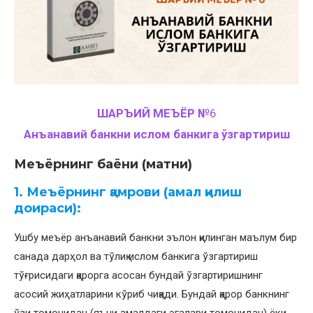
ШАРЪИЙ МЕЪЁР №
6
Анъанавий банкни ислом банкига ўзгартириш
Меъёрнинг баёни (матни)
1. Меъёрнинг қамрови (амал қилиш
доираси):
Ушбу меъёр анъанавий банкни эълон қилинган маълум бир
санада дарҳол ва тўлиқ ислом банкига ўзгартириш
тўғрисидаги қарорга асосан бундай ўзгартиришнинг
асосий жиҳатларини кўриб чиқади. Бундай қарор банкнинг