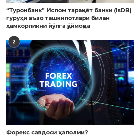
“Туронбанк” Ислом тараққиёт банки (IsDB)
гуруҳи аъзо ташкилотлари билан
ҳамкорликни йўлга қўймоқда
2
Форекс савдоси ҳалолми?