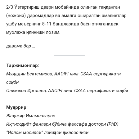
2/3 Ўзгартириш даври мобайнида олинган тақиқланган
(ножоиз) даромадлар ва амалга оширилган амалиётлар
ушбу меъёрнинг 8-11 бандларида баён этилганидек
муолажа қилиниши лозим.
давоми бор …
Таржимонлар:
Муҳиддин Бектемиров, AAOIFI нинг CSAA сертификати
соҳиби
Олимжон Иргашев, AAOIFI нинг CSAA сертификати соҳиби
Муҳаррир:
Жаҳонгир Имамназаров
Иқтисодиёт фанлари бўйича фалсафа доктори (PhD)
“Ислом молияси” лойиҳаси ҳамасосчиси