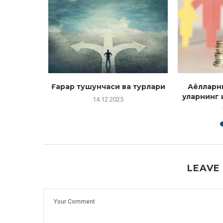
оқадор
Ғарар тушунчаси ва турлари
Аёлларн
лалар
уларнинг
14.12.2025
LEAVE