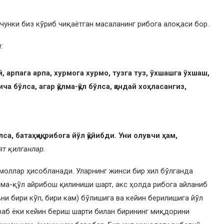
чунки биз кўриб чиқаётган масаланинг рибога алоқаси бор.
:
, арпага арпа, хурмога хурмо, тузга туз, ўхшашга ўхшаш,
ча бўлса, агар қўлма-қўл бўлса, қандай хоҳласангиз,
са, батаҳқиқ, рибога йўл қўйибди. Уни олувчи ҳам,
т қилганлар.
моллар ҳисобланади. Уларнинг жинси бир хил бўлганда
ма-қўл айрибош қилиниши шарт, акс ҳолда рибога айланиб
и бири кўп, бири кам) бўлишига ва кейин берилишига йўл
раб ёки кейин бериш шарти билан бирининг миқдорини