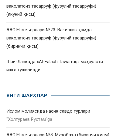
ваколатсиз тасарруф (фузулий тасарруфи)
(якуний қисм)
AAOIFI меъёрлари №23: Вакиллик ҳамда
ваколатсиз тасарруф (фузулий тасарруфи)
(биринчи қисм)
Шри-Ланкада «Al-Falaah Tawarruq» маҳсулоти
ишга туширилди
ЯНГИ ШАРҲЛАР
Ислом молиясида насия савдо турлари
"
Холтураев Рустам
"ga
AAOIFI меъёрлари №8: Муробаҳа (биринчи қисм)