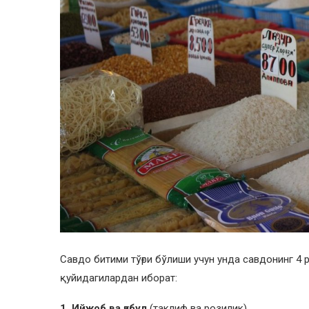
Савдо битими тўғри бўлиши учун унда савдонинг 4 р
қуйидагилардан иборат:
1. Ийжоб ва қабул
(таклиф ва розилик).