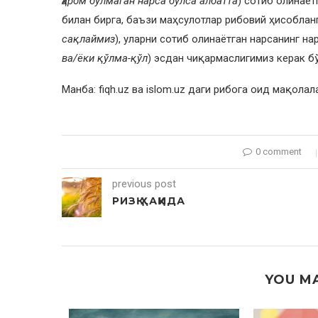
ҳаром бўлмаган нарса бўлса албатта
) сотиб олинаёт
билан бирга, баъзи маҳсулотлар рибовий ҳисобланг
сақлаймиз
), уларни сотиб олинаётган нарсанинг н
ва/ёки қўлма-қўл
) эсдан чиқармаслигимиз керак бў
Манба: fiqh.uz ва islom.uz даги рибога оид мақола
0 comment
previous post
РИЗҚ ҲАҚИДА
YOU MA