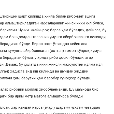
аштиришни шарт қилишда ҳийла билан рибонинг эшиги
гар алмаштириладиган нарсаларнинг жинси икки хил бўлса,
ерилсин. Чунки, «кейинроқ берса ҳам бўлади», дейилса, бу
р одам бошқасидан тиллани кумушга айирбошлашга келишди,
берадиган бўлди. Бироз вақт ўтгандан кейин эса
ллани кумушга айирбошлаган (сотган) томон кўпроқ кумуш
ш берадиган бўлса, у ҳолда рибо ҳосил бўлади, агар
ди. Демак, бу ҳолатда икки жинсли маҳсулотни қўлма қўл
лган) ҳадисга зид иш қилинди ва шундай жиддий
лувчи ҳам, берувчи ҳам баробар гуноҳкор бўлади.
рсалар рибовий моллар ҳисобланмайди. Шу маънода бир
идаги бир ярим метр матога алмаштирса бўлади.
лсак, ҳар қандай нарса (
агар у шаръий нуқтаи назардан