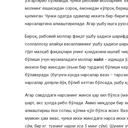
ўзгартириб бўлмайди, чунки рибовий молларнинг я
молнинг яхшисидан озроқ, ёмонидан кўпроқ бериш 
қилинган. Чунки одатда одамлар иккита бир-бириг
нарсаларгина алмаштирилади. Агар ушбу ишга рухса
Бироқ, рибовий моллар фақат ушбу ҳадиси шарифда
соллаллоҳу алайҳи васалламнинг ушбу ҳадиси шар
тўрт мазҳаб фақиҳлари унинг қоидасини ишлаб чиқ
бўлиши учун муомаладаги моллар
кайл
– идишда ў
иккиси бир жинсдан (яъни бир турдаги) бўлиши ке
бўлаверади. (бугунги кунда нарсалар вазн – тароз
нарсалар деярли йўқ бўлиб кетган бўлсада, ушбу қ
Агар савдодаги нарсанинг жинси ҳар хил бўлса (
ма
шарт, акс ҳолда рибо бўлади. Аммо миқдори бир хи
алмаштириш ёки сотиш, қўлма-қўл бўлса жоиз. Ваз
мумкин ҳам эмас, чунки икки жинсдаги нарса икки х
сўм, бир кг. тузнинг нархи эса 5 минг сўм
). Шунинг 