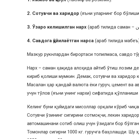
2. Сотувчи ва харидор
(яъни уларнинг бор бўлиши
3. Ўзаро келишилган нарх
4. Савдога қўйилаётган нарса
(араб тилида мабеъ)
Мазкур рукнлардан бирортаси топилмаса, савдо тў
Нарх – саман ҳақида алоҳида айтиб ўтиш лозим де
кириб қолиши мумкин. Демак, сотувчи ва харидор 
Масалан ҳар қандай валюта ёки гуруч, цемент ва 
учун тўлов (яъни унинг нархи) сифатида қўлланиши
Келинг буни қуйидаги мисоллар орқали кўриб чиқа
Сотувчи ўзининг сигирини сотмоқчи, лекин харидор
автомашинани сотиб олиш учун ўзидаги бор бўлган 
Томонлар сигирни 1000 кг. гуручга баҳолашди. Шу ҳ