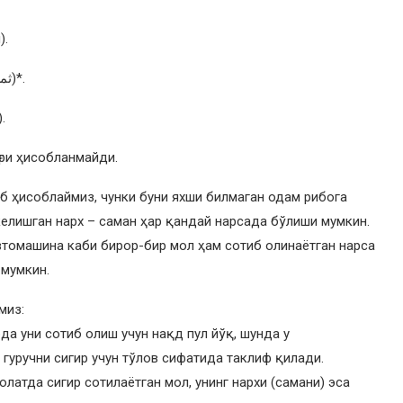
).
(араб тилида саман – ثمن)*.
.
ғри ҳисобланмайди.
б ҳисоблаймиз, чунки буни яхши билмаган одам рибога
келишган нарх – саман ҳар қандай нарсада бўлиши мумкин.
автомашина каби бирор-бир мол ҳам сотиб олинаётган нарса
 мумкин.
миз:
да уни сотиб олиш учун нақд пул йўқ, шунда у
гуручни сигир учун тўлов сифатида таклиф қилади.
олатда сигир сотилаётган мол, унинг нархи (самани) эса