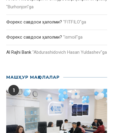
"
Burhonjon
"ga
Форекс савдоси ҳалолми?
"
FITFILO
"ga
Форекс савдоси ҳалолми?
"
ismoil
"ga
Al Rajhi Bank
"
Abdurashidovich Hasan Yuldashev
"ga
МАШҲУР МАҚОЛАЛАР
1