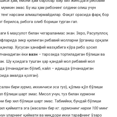
хшиси ҳам, ёмони ҳам баробар. Бир хил жинсдаги рибовий
мумкин эмас. Бу иш ҳам рибонинг олдини олиш учун
а тенг нарсани алмаштирмайдилар. Фақат орасида фарқ бор
т берилса, рибога олиб бориши турган гап.
ги 6 маҳсулот билан чегараланмас экан. Зеро, Расулуллоҳ
ифларида зикр қилинган рибавий молларни ўрганиш орқали
қанлар. Хусусан ҳанафий мазҳабига кўра рибо ҳосил
лчанадиган ёки
вазн
– тарозида тортиладиган бўлиши ва
рак. Шу қоидага тушган ҳар қандай мол рибавий мол
ида ўлчанадиган бўлиб, кайл – идишда ўлчанадиган
оида амалда қолган).
салан бири хурмо, иккинчиси эса туз
), қўлма-қўл бўлиши
л бўлиши шарт эмас. Мисол учун, туз билан хурмони
ни бир хил бўлиши шарт эмас. Табиийки, бундай бўлиши
ил қийматга эга (
масалан бир кг. хурмонинг нархи 100 минг
учун уларнинг қиймати ва миқдори икки тарафнинг ўзаро