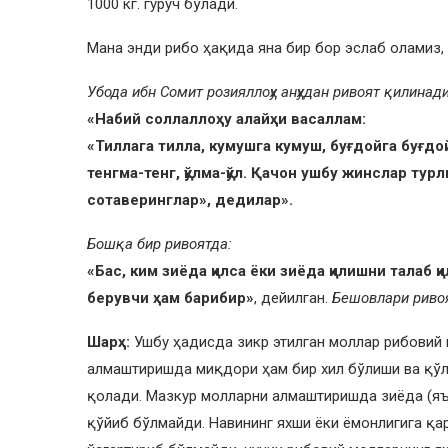
1000 кг. гуруч бўлади.
Мана энди рибо ҳақида яна бир бор эслаб оламиз, 
Убода ибн Сомит розияллоҳу анҳудан ривоят қилинади
«Набий соллаллоҳу алайҳи васаллам:
«Тиллага тилла, кумушга кумуш, буғдойга буғдой
тенгма-тенг, қўлма-қўл. Қачон ушбу жинслар турли
сотаверинглар», дедилар».
Бошқа бир ривоятда:
«Бас, ким зиёда қилса ёки зиёда қилишни талаб қил
берувчи ҳам барибир»
, дейилган.
Бешовлари ривоя
Шарҳ:
Ушбу ҳадисда зикр этилган моллар рибовий 
алмаштиришда миқдори ҳам бир хил бўлиши ва қўл
қолади. Мазкур молларни алмаштиришда зиёда (яън
қўйиб бўлмайди. Навининг яхши ёки ёмонлигига қа