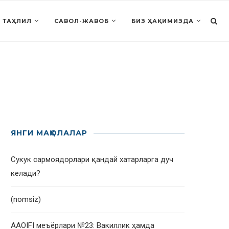
 ТАҲЛИЛ
САВОЛ-ЖАВОБ
БИЗ ҲАҚИМИЗДА
ЯНГИ МАҚОЛАЛАР
Сукук сармоядорлари қандай хатарларга дуч
келади?
(nomsiz)
AAOIFI меъёрлари №23: Вакиллик ҳамда