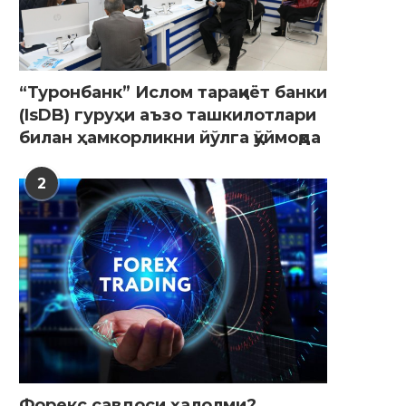
“Туронбанк” Ислом тараққиёт банки
(IsDB) гуруҳи аъзо ташкилотлари
билан ҳамкорликни йўлга қўймоқда
2
Форекс савдоси ҳалолми?