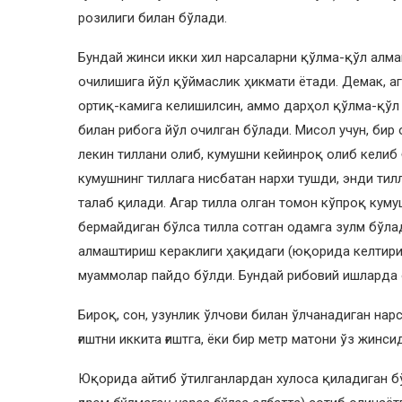
розилиги билан бўлади.
Бундай жинси икки хил нарсаларни қўлма-қўл алм
очилишига йўл қўймаслик ҳикмати ётади. Демак, а
ортиқ-камига келишилсин, аммо дарҳол қўлма-қўл б
билан рибога йўл очилган бўлади. Мисол учун, би
лекин тиллани олиб, кумушни кейинроқ олиб келиб 
кумушнинг тиллага нисбатан нархи тушди, энди ти
талаб қилади. Агар тилла олган томон кўпроқ куму
бермайдиган бўлса тилла сотган одамга зулм бўла
алмаштириш кераклиги ҳақидаги (юқорида келтири
муаммолар пайдо бўлди. Бундай рибовий ишларда о
Бироқ, сон, узунлик ўлчови билан ўлчанадиган на
ғиштни иккита ғиштга, ёки бир метр матони ўз жинс
Юқорида айтиб ўтилганлардан хулоса қиладиган бў