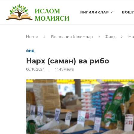
ЯНГИЛИКЛАР
БОШЛ
Home
Бошланғич билимлар
Фиқҳ
На
ФИҚҲ
Нарх (саман) ва рибо
06.10.2024
1145
views