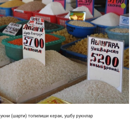
укни (шарти) топилиши керак, ушбу рукнлар