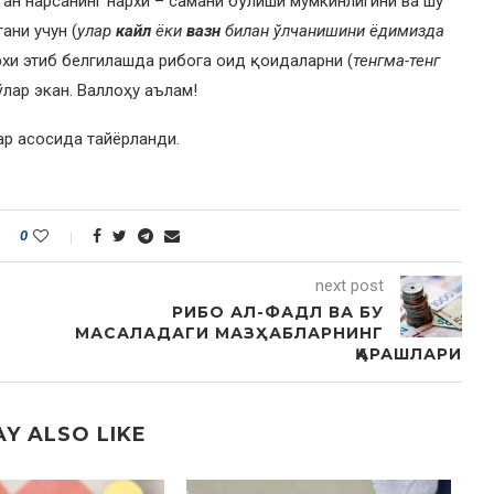
ган нарсанинг нархи – самани бўлиши мумкинлигини ва шу
ани учун (
улар
кайл
ёки
вазн
билан ўлчанишини ёдимизда
архи этиб белгилашда рибога оид қоидаларни (
тенгма-тенг
лар экан. Валлоҳу аълам!
лар асосида тайёрланди.
0
next post
РИБО АЛ-ФАДЛ ВА БУ
МАСАЛАДАГИ МАЗҲАБЛАРНИНГ
ҚАРАШЛАРИ
Y ALSO LIKE