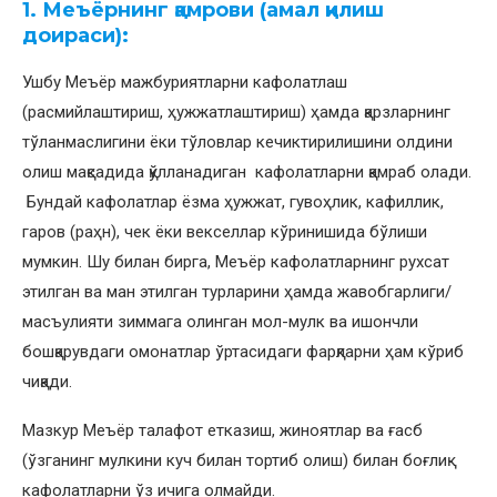
1. Меъёрнинг қамрови (амал қилиш
доираси):
Ушбу Меъёр мажбуриятларни кафолатлаш
(расмийлаштириш, ҳужжатлаштириш) ҳамда қарзларнинг
тўланмаслигини ёки тўловлар кечиктирилишини олдини
олиш мақсадида қўлланадиган кафолатларни қамраб олади.
Бундай кафолатлар ёзма ҳужжат, гувоҳлик, кафиллик,
гаров (раҳн), чек ёки векселлар кўринишида бўлиши
мумкин. Шу билан бирга, Меъёр кафолатларнинг рухсат
этилган ва ман этилган турларини ҳамда жавобгарлиги/
масъулияти зиммага олинган мол-мулк ва ишончли
бошқарувдаги омонатлар ўртасидаги фарқларни ҳам кўриб
чиқади.
Мазкур Меъёр талафот етказиш, жиноятлар ва ғасб
(ўзганинг мулкини куч билан тортиб олиш) билан боғлиқ
кафолатларни ўз ичига олмайди.