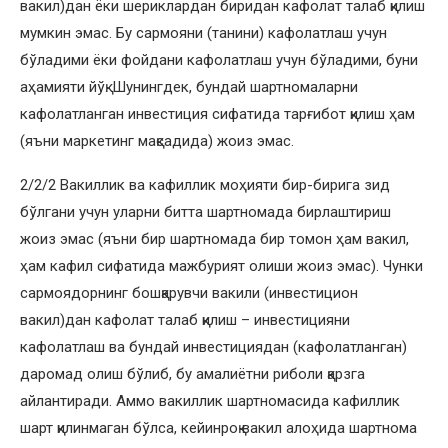
вакил)дан ёки шериклардан биридан кафолат талаб қилиш
мумкин эмас. Бу сармояни (танини) кафолатлаш учун
бўладими ёки фойдани кафолатлаш учун бўладими, буни
аҳамияти йўқ. Шунингдек, бундай шартномаларни
кафолатланган инвестиция сифатида тарғибот қилиш ҳам
(яъни маркетинг мақсадида) жоиз эмас.
2/2/2 Вакиллик ва кафиллик моҳияти бир-бирига зид
бўлгани учун уларни битта шартномада бирлаштириш
жоиз эмас (яъни бир шартномада бир томон ҳам вакил,
ҳам кафил сифатида мажбурият олиши жоиз эмас). Чунки
сармоядорнинг бошқарувчи вакили (инвестицион
вакил)дан кафолат талаб қилиш – инвестицияни
кафолатлаш ва бундай инвестициядан (кафолатланган)
даромад олиш бўлиб, бу амалиётни риболи қарзга
айлантиради. Аммо вакиллик шартномасида кафиллик
шарт қилинмаган бўлса, кейинроқ вакил алоҳида шартнома