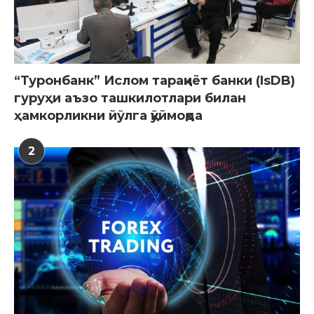
“Туронбанк” Ислом тараққиёт банки (IsDB)
гуруҳи аъзо ташкилотлари билан
ҳамкорликни йўлга қўймоқда
2