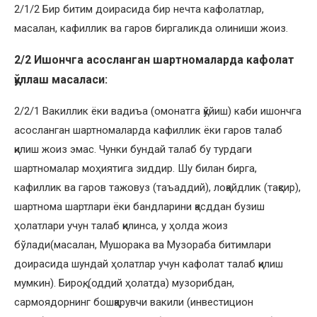
2/1/2 Бир битим доирасида бир нечта кафолатлар,
масалан, кафиллик ва гаров биргаликда олиниши жоиз.
2/2
Ишончга асосланган шартномаларда кафолат
қўллаш масаласи:
2/2/1 Вакиллик ёки вадиъа (омонатга қўйиш) каби ишончга
асосланган шартномаларда кафиллик ёки гаров талаб
қилиш жоиз эмас. Чунки бундай талаб бу турдаги
шартномалар моҳиятига зиддир. Шу билан бирга,
кафиллик ва гаров тажовуз (таъаддий), лоқайдлик (тақсир),
шартнома шартлари ёки бандларини қасддан бузиш
ҳолатлари учун талаб қилинса, у ҳолда жоиз
бўлади(масалан, Мушорака ва Музораба битимлари
доирасида шундай ҳолатлар учун кафолат талаб қилиш
мумкин). Бироқ, (оддий ҳолатда) музорибдан,
сармоядорнинг бошқарувчи вакили (инвестицион