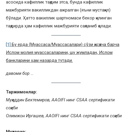
асосида кафиллик тақдим этса, бунда кафиллик
мажбурияти вакилликдан ажралган (яъни мустақил)
бўлади. Ҳатто вакиллик шартномаси бекор қилинган
тақдирда ҳам кафиллик мажбурияти сақланиб қолади.
[1]
Бу ерда (Муассаса/Муассасалари) сўзи қисқача барча
Ислом молия муассасаларини, шу жумладан, Ислом
банкларини ҳам назарда тутади.
давоми бор …
Таржимонлар:
Муҳиддин Бектемиров, AAOIFI нинг CSAA сертификати
соҳиби
Олимжон Иргашев, AAOIFI нинг CSAA сертификати соҳиби
Муҳаррир: