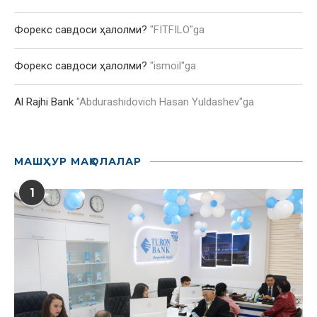
Форекс савдоси ҳалолми?
"
FITFILO
"ga
Форекс савдоси ҳалолми?
"
ismoil
"ga
Al Rajhi Bank
"
Abdurashidovich Hasan Yuldashev
"ga
МАШҲУР МАҚОЛАЛАР
1