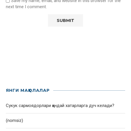
Save my name, email, and website in this browser for the
next time I comment.
ЯНГИ МАҚОЛАЛАР
Сукук сармоядорлари қандай хатарларга дуч келади?
(nomsiz)