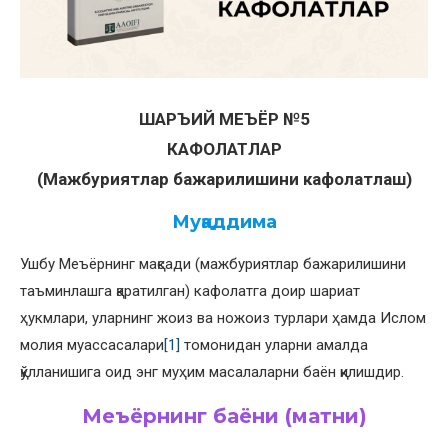
ШАРЪИЙ МЕЪЁР №5
КАФОЛАТЛАР
(Мажбуриятлар бажарилишини кафолатлаш)
Муқаддима
Ушбу Меъёрнинг мақсади (мажбуриятлар бажарилишини
таъминлашга қаратилган) кафолатга доир шариат
ҳукмлари, уларнинг жоиз ва ножоиз турлари ҳамда Ислом
молия муассасалари
[1]
томонидан уларни амалда
қўлланишига оид энг муҳим масалаларни баён қилишдир.
Меъёрнинг баёни (матни)