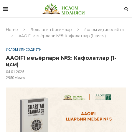
Home
Бошланғич билимлар
Ислом иқтисодиёти
AAOIFI меъёрлари №5: Кафолатлар (1-қисм)
ИСЛОМ ИҚТИСОДИЁТИ
AAOIFI меъёрлари №5: Кафолатлар (1-
қисм)
04.01.2025
2950
views