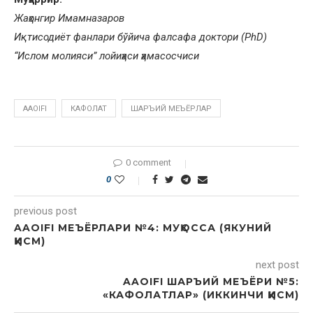
Жаҳонгир Имамназаров
Иқтисодиёт фанлари бўйича фалсафа доктори (PhD)
“Ислом молияси” лойиҳаси ҳамасосчиси
AAOIFI
КАФОЛАТ
ШАРЪИЙ МЕЪЁРЛАР
0 comment
0
previous post
AAOIFI МЕЪЁРЛАРИ №4: МУҚОССА (ЯКУНИЙ
ҚИСМ)
next post
AAOIFI ШАРЪИЙ МЕЪЁРИ №5:
«КАФОЛАТЛАР» (ИККИНЧИ ҚИСМ)