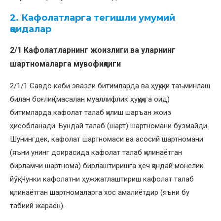
2. Кафолатларга тегишли умумий
қоидалар
2/1 Кафолатларнинг жоизлиги ва уларнинг
шартномаларга мувофиқлиги
2/1/1 Савдо каби эвазли битимларда ва ҳуқуқни таъминлаш
билан боғлиқ (масалан муаллифлик ҳуқуқига оид)
битимларда кафолат талаб қилиш шаръан жоиз
ҳисобланади. Бундай талаб (шарт) шартномани бузмайди.
Шунингдек, кафолат шартномаси ва асосий шартномани
(яъни унинг доирасида кафолат талаб қилинаётган
бирламчи шартнома) бирлаштиришга ҳеч қандай монелик
йўқ. Чунки кафолатни ҳужжатлаштириш кафолат талаб
қилинаётган шартномаларга хос амалиётдир (яъни бу
табиий жараён).