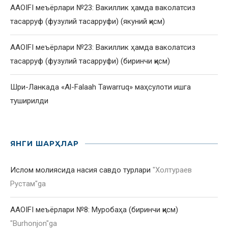
AAOIFI меъёрлари №23: Вакиллик ҳамда ваколатсиз
тасарруф (фузулий тасарруфи) (якуний қисм)
AAOIFI меъёрлари №23: Вакиллик ҳамда ваколатсиз
тасарруф (фузулий тасарруфи) (биринчи қисм)
Шри-Ланкада «Al-Falaah Tawarruq» маҳсулоти ишга
туширилди
ЯНГИ ШАРҲЛАР
Ислом молиясида насия савдо турлари
"
Холтураев
Рустам
"ga
AAOIFI меъёрлари №8: Муробаҳа (биринчи қисм)
"
Burhonjon
"ga