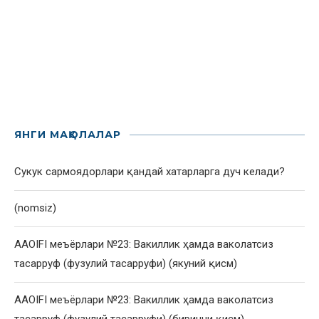
ЯНГИ МАҚОЛАЛАР
Сукук сармоядорлари қандай хатарларга дуч келади?
(nomsiz)
AAOIFI меъёрлари №23: Вакиллик ҳамда ваколатсиз
тасарруф (фузулий тасарруфи) (якуний қисм)
AAOIFI меъёрлари №23: Вакиллик ҳамда ваколатсиз