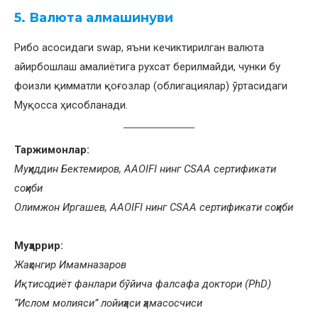
5. Валюта алмашинуви
Рибо асосидаги swap, яъни кечиктирилган валюта
айирбошлаш амалиётига рухсат берилмайди, чунки бу
фоизли қимматли қоғозлар (облигациялар) ўртасидаги
Муқосса ҳисобланади.
Таржимонлар:
Муҳиддин Бектемиров, AAOIFI нинг CSAA сертификати
соҳиби
Олимжон Иргашев, AAOIFI нинг CSAA сертификати соҳиби
Муҳаррир:
Жаҳонгир Имамназаров
Иқтисодиёт фанлари бўйича фалсафа доктори (PhD)
“Ислом молияси” лойиҳаси ҳамасосчиси