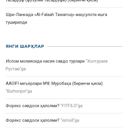
тасарруф (фузулий тасарруфи) (биринчи қисм)
Шри-Ланкада «Al-Falaah Tawarruq» маҳсулоти ишга
туширилди
ЯНГИ ШАРҲЛАР
Ислом молиясида насия савдо турлари
"
Холтураев
Рустам
"ga
AAOIFI меъёрлари №8: Муробаҳа (биринчи қисм)
"
Burhonjon
"ga
Форекс савдоси ҳалолми?
"
FITFILO
"ga
Форекс савдоси ҳалолми?
"
ismoil
"ga