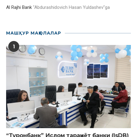
Al Rajhi Bank
"
Abdurashidovich Hasan Yuldashev
"ga
МАШҲУР МАҚОЛАЛАР
1
“Туронбанк” Ислом тараққиёт банки (IsDB)