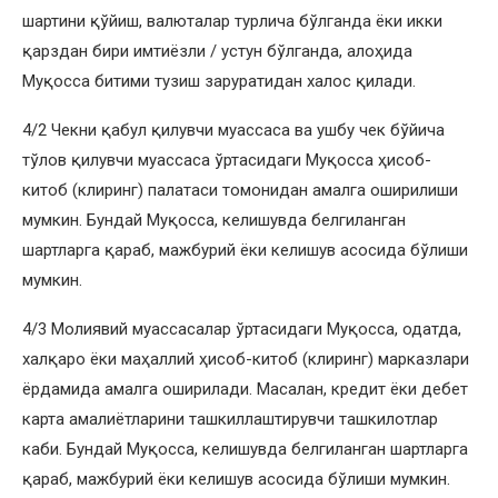
шартини қўйиш, валюталар турлича бўлганда ёки икки
қарздан бири имтиёзли / устун бўлганда, алоҳида
Муқосса битими тузиш заруратидан халос қилади.
4/2 Чекни қабул қилувчи муассаса ва ушбу чек бўйича
тўлов қилувчи муассаса ўртасидаги Муқосса ҳисоб-
китоб (клиринг) палатаси томонидан амалга оширилиши
мумкин. Бундай Муқосса, келишувда белгиланган
шартларга қараб, мажбурий ёки келишув асосида бўлиши
мумкин.
4/3 Молиявий муассасалар ўртасидаги Муқосса, одатда,
халқаро ёки маҳаллий ҳисоб-китоб (клиринг) марказлари
ёрдамида амалга оширилади. Масалан, кредит ёки дебет
карта амалиётларини ташкиллаштирувчи ташкилотлар
каби. Бундай Муқосса, келишувда белгиланган шартларга
қараб, мажбурий ёки келишув асосида бўлиши мумкин.