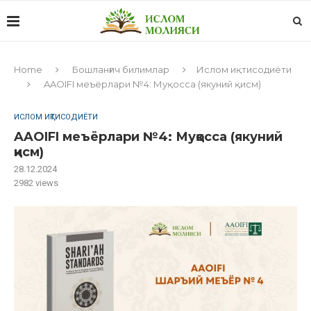
Home
Бошланғич билимлар
Ислом иқтисодиёти
AAOIFI меъёрлари №4: Муқосса (якуний қисм)
ИСЛОМ ИҚТИСОДИЁТИ
AAOIFI меъёрлари №4: Муқосса (якуний
қисм)
28.12.2024
2982
views