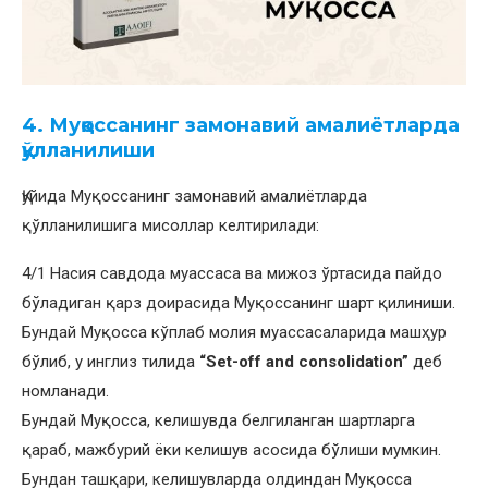
4. Муқоссанинг замонавий амалиётларда
қўлланилиши
Қуйида Муқоссанинг замонавий амалиётларда
қўлланилишига мисоллар келтирилади:
4/1 Насия савдода муассаса ва мижоз ўртасида пайдо
бўладиган қарз доирасида Муқоссанинг шарт қилиниши.
Бундай Муқосса кўплаб молия муассасаларида машҳур
бўлиб, у инглиз тилида
“Set-off and consolidation”
деб
номланади.
Бундай Муқосса, келишувда белгиланган шартларга
қараб, мажбурий ёки келишув асосида бўлиши мумкин.
Бундан ташқари, келишувларда олдиндан Муқосса