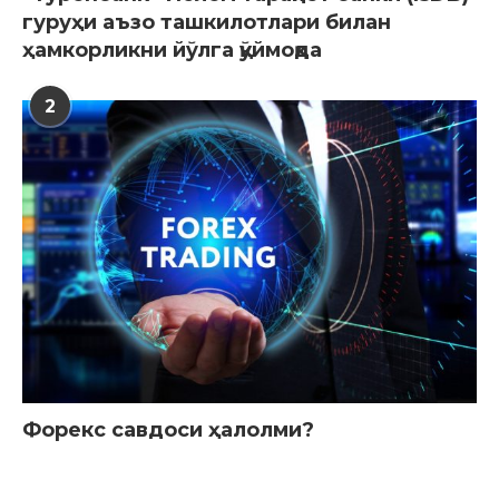
гуруҳи аъзо ташкилотлари билан
ҳамкорликни йўлга қўймоқда
2
Форекс савдоси ҳалолми?