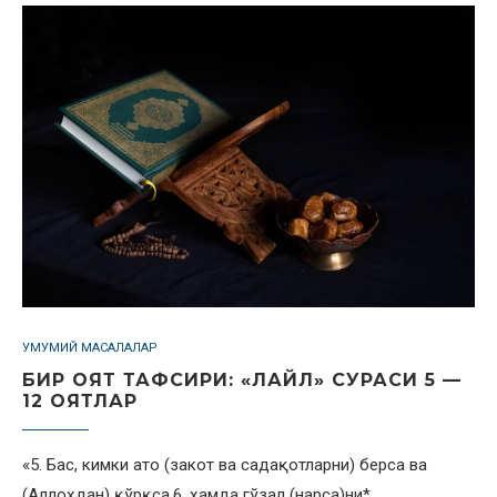
УМУМИЙ МАСАЛАЛАР
БИР ОЯТ ТАФСИРИ: «ЛАЙЛ» СУРАСИ 5 —
12 ОЯТЛАР
«5. Бас, кимки ато (закот ва садақотларни) берса ва
(Аллоҳдан) қўрқса,6. ҳамда гўзал (нарса)ни*…