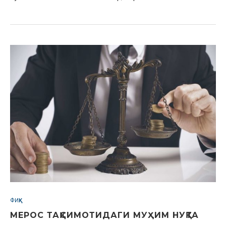
ФИҚҲ
МЕРОС ТАҚСИМОТИДАГИ МУҲИМ НУҚТА