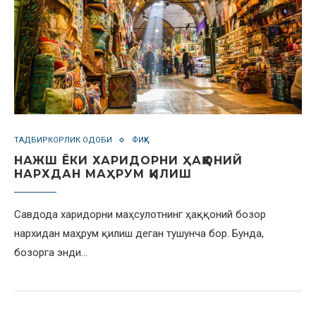
ТАДБИРКОРЛИК ОДОБИ
ФИҚҲ
НАЖШ ЁКИ ХАРИДОРНИ ҲАҚҚОНИЙ
НАРХДАН МАҲРУМ ҚИЛИШ
Савдода харидорни маҳсулотнинг ҳаққоний бозор
нархидан маҳрум қилиш деган тушунча бор. Бунда,
бозорга энди…