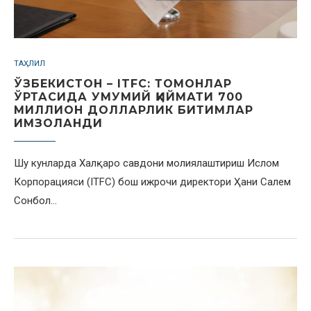
ТАҲЛИЛ
ЎЗБЕКИСТОН – ITFC: ТОМОНЛАР
ЎРТАСИДА УМУМИЙ ҚИЙМАТИ 700
МИЛЛИОН ДОЛЛАРЛИК БИТИМЛАР
ИМЗОЛАНДИ
Шу кунларда Халқаро савдони молиялаштириш Ислом
Корпорацияси (ITFC) бош ижрочи директори Ҳани Салем
Сонбол…