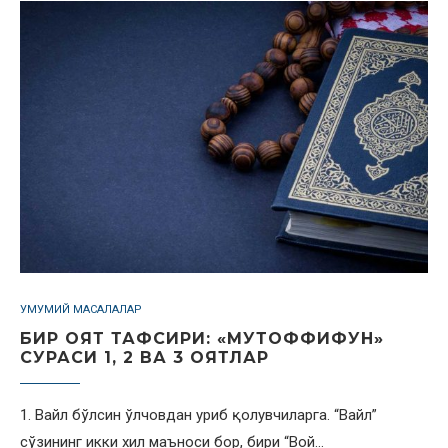
УМУМИЙ МАСАЛАЛАР
БИР ОЯТ ТАФСИРИ: «МУТОФФИФУН»
СУРАСИ 1, 2 ВА 3 ОЯТЛАР
1. Вайл бўлсин ўлчовдан уриб қолувчиларга. “Вайл”
сўзининг икки хил маъноси бор, бири “Вой…