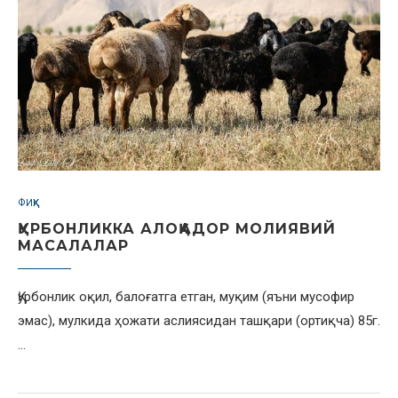
ФИҚҲ
ҚУРБОНЛИККА АЛОҚАДОР МОЛИЯВИЙ
МАСАЛАЛАР
Қурбонлик оқил, балоғатга етган, муқим (яъни мусофир
эмас), мулкида ҳожати аслиясидан ташқари (ортиқча) 85г.
…