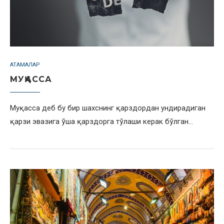
АТАМАЛАР
МУҚАССА
Муқасса деб бу бир шахснинг қарздордан ундирадиган
қарзи эвазига ўша қарздорга тўлаши керак бўлган…