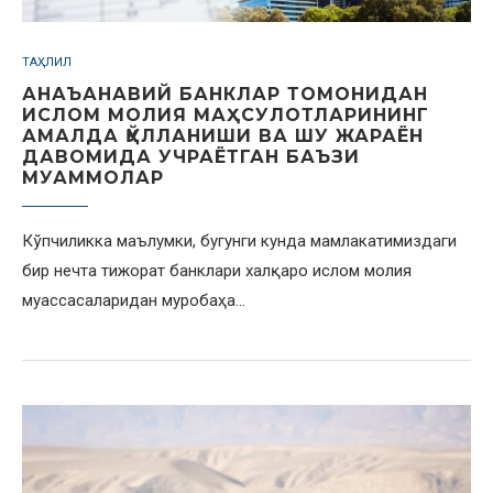
ТАҲЛИЛ
АНАЪАНАВИЙ БАНКЛАР ТОМОНИДАН
ИСЛОМ МОЛИЯ МАҲСУЛОТЛАРИНИНГ
АМАЛДА ҚЎЛЛАНИШИ ВА ШУ ЖАРАЁН
ДАВОМИДА УЧРАЁТГАН БАЪЗИ
МУАММОЛАР
Кўпчиликка маълумки, бугунги кунда мамлакатимиздаги
бир нечта тижорат банклари халқаро ислом молия
муассасаларидан муробаҳа…