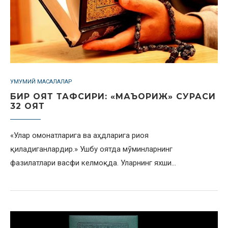
УМУМИЙ МАСАЛАЛАР
БИР ОЯТ ТАФСИРИ: «МАЪОРИЖ» СУРАСИ
32 ОЯТ
«Улар омонатларига ва аҳдларига риоя
қиладиганлардир.» Ушбу оятда мўминларнинг
фазилатлари васфи келмоқда. Уларнинг яхши…