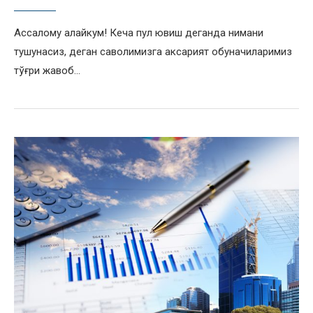
Ассалому алайкум! Кеча пул ювиш деганда нимани
тушунасиз, деган саволимизга аксарият обуначиларимиз
тўғри жавоб…