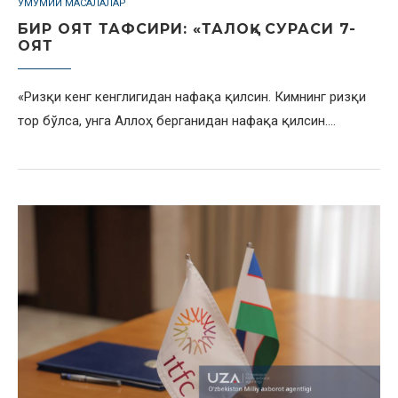
УМУМИЙ МАСАЛАЛАР
БИР ОЯТ ТАФСИРИ: «ТАЛОҚ» СУРАСИ 7-
ОЯТ
«Ризқи кенг кенглигидан нафақа қилсин. Кимнинг ризқи
тор бўлса, унга Аллоҳ берганидан нафақа қилсин.…