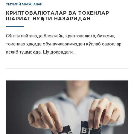
УМУМИЙ МАСАЛАЛАР
КРИПТОВАЛЮТАЛАР ВА ТОКЕНЛАР
ШАРИАТ НУҚАТИ НАЗАРИДАН
Сўнгги пайтларда блокчейн, криптовалюта, биткоин,
токенлар ҳақида обуначиларимиздан кўплаб саволлар
келиб тушмоқда. Шу доирадаги…