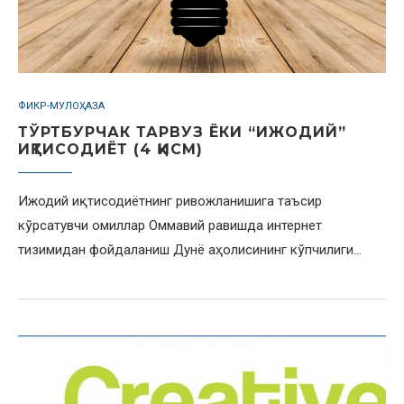
ФИКР-МУЛОҲАЗА
ТЎРТБУРЧАК ТАРВУЗ ЁКИ “ИЖОДИЙ”
ИҚТИСОДИЁТ (4 ҚИСМ)
Ижодий иқтисодиётнинг ривожланишига таъсир
кўрсатувчи омиллар Оммавий равишда интернет
тизимидан фойдаланиш Дунё аҳолисининг кўпчилиги…