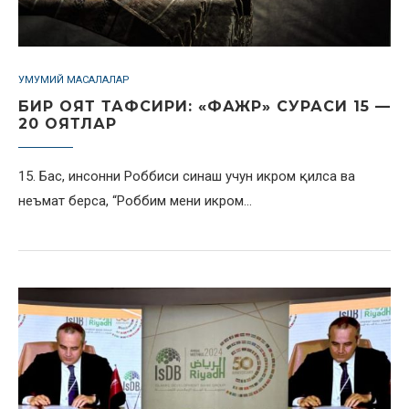
УМУМИЙ МАСАЛАЛАР
БИР ОЯТ ТАФСИРИ: «ФАЖР» СУРАСИ 15 —
20 ОЯТЛАР
15. Бас, инсонни Роббиси синаш учун икром қилса ва
неъмат берса, “Роббим мени икром…