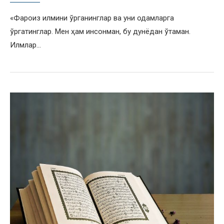
«Фароиз илмини ўрганинглар ва уни одамларга
ўргатинглар. Мeн ҳам инсонман, бу дунёдан ўтаман.
Илмлар…