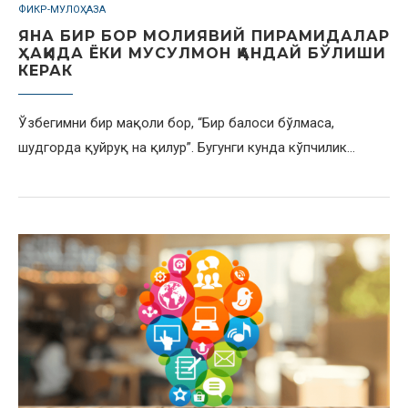
ФИКР-МУЛОҲАЗА
ЯНА БИР БОР МОЛИЯВИЙ ПИРАМИДАЛАР
ҲАҚИДА ЁКИ МУСУЛМОН ҚАНДАЙ БЎЛИШИ
КЕРАК
Ўзбегимни бир мақоли бор, “Бир балоси бўлмаса,
шудгорда қуйруқ на қилур”. Бугунги кунда кўпчилик…