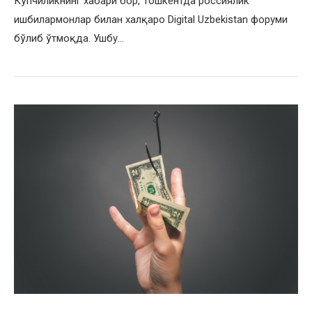
Кўпчиликнинг хабари бор, Тошкентда россиялик
ишбилармонлар билан халқаро Digital Uzbekistan форуми
бўлиб ўтмоқда. Ушбу…