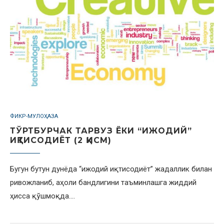
ФИКР-МУЛОҲАЗА
ТЎРТБУРЧАК ТАРВУЗ ЁКИ “ИЖОДИЙ”
ИҚТИСОДИЁТ (2 ҚИСМ)
Бугун бутун дунёда “ижодий иқтисодиёт” жадаллик билан
ривожланиб, аҳоли бандлигини таъминлашга жиддий
ҳисса қўшмоқда.…