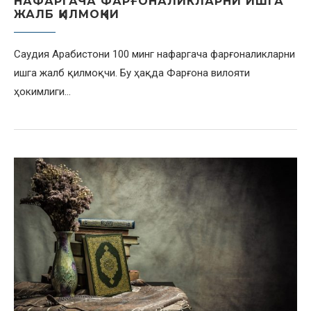
НАФАРГАЧА ФАРҒОНАЛИКЛАРНИ ИШГА
ЖАЛБ ҚИЛМОҚЧИ
Саудия Арабистони 100 минг нафаргача фарғоналикларни
ишга жалб қилмоқчи. Бу ҳақда Фарғона вилояти
ҳокимлиги…