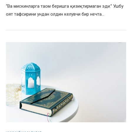
“Ва мискинларга таом беришга қизиқтирмаган эди.” Ушбу
оят тафсирини ундан олдин келувчи бир нечта…