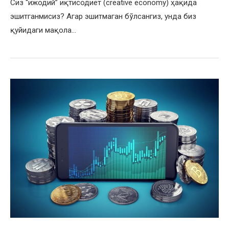
Сиз “ижодий” иқтисодиёт (creative economy) ҳақида
эшитганмисиз? Агар эшитмаган бўлсангиз, унда биз
қуйидаги мақола…