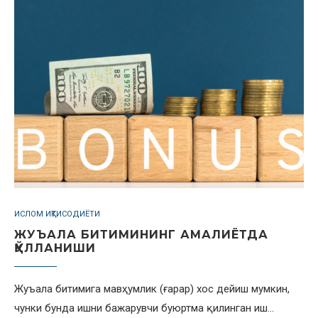
ИСЛОМ ИҚТИСОДИЁТИ
ЖУЪАЛА БИТИМИНИНГ АМАЛИЁТДА
ҚЎЛЛАНИШИ
Жуъала битимига мавҳумлик (ғарар) хос дейиш мумкин,
чунки бунда ишни бажарувчи буюртма қилинган иш…