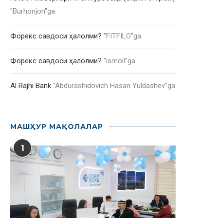
"
Burhonjon
"ga
Форекс савдоси ҳалолми?
"
FITFILO
"ga
Форекс савдоси ҳалолми?
"
ismoil
"ga
Al Rajhi Bank
"
Abdurashidovich Hasan Yuldashev
"ga
МАШҲУР МАҚОЛАЛАР
1