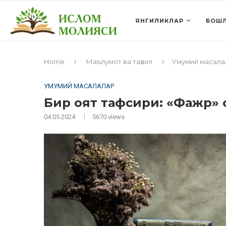
ЯНГИЛИКЛАР
БОШЛ
Home
Маълумот ва таҳлил
Умумий масала
УМУМИЙ МАСАЛАЛАР
Бир оят тафсири: «Фажр» с
04.05.2024
5670
views