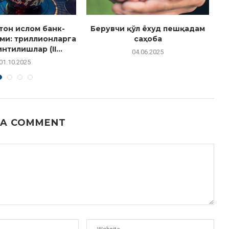
тон ислом банк-
Берувчи қўл ёхуд пешқадам
ми: триллионларга
саҳоба
М
нтилишлар (II...
04.06.2025
01.10.2025
 A COMMENT