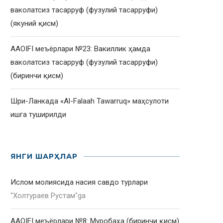
ваколатсиз тасарруф (фузулий тасарруфи)
(якуний қисм)
AAOIFI меъёрлари №23: Вакиллик ҳамда
ваколатсиз тасарруф (фузулий тасарруфи)
(биринчи қисм)
Шри-Ланкада «Al-Falaah Tawarruq» маҳсулоти
ишга туширилди
ЯНГИ ШАРҲЛАР
Ислом молиясида насия савдо турлари
"
Холтураев Рустам
"ga
AAOIFI меъёрлари №8: Муробаҳа (биринчи қисм)