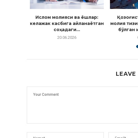
 «Лайл»
Ислом молияси ва ёшлар:
Қозоғис
...
келажак касбига айланаётган
молия тизи
соҳадаги...
бўлган и
20.06.2026
LEAVE