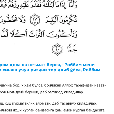
кром қилса ва неъмат берса, “Роббим мени
и синаш учун ризқини тор қилиб қўйса, Роббим
ушунча бор. У ҳам бўлса, бойликни Аллоҳ тарафидан иззат-
учун мол-дунё бериши, деб эътиқод қиладилар.
ш, хуш кўрмаганлик аломати, деб тасаввур қиладилар.
йликни яхши кўрган бандасига ҳам, ёмон кўрган бандасига