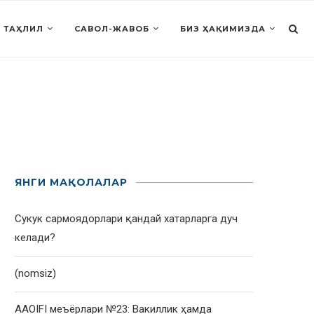
 ТАҲЛИЛ
САВОЛ-ЖАВОБ
БИЗ ҲАҚИМИЗДА
ЯНГИ МАҚОЛАЛАР
Сукук сармоядорлари қандай хатарларга дуч
келади?
(nomsiz)
AAOIFI меъёрлари №23: Вакиллик ҳамда