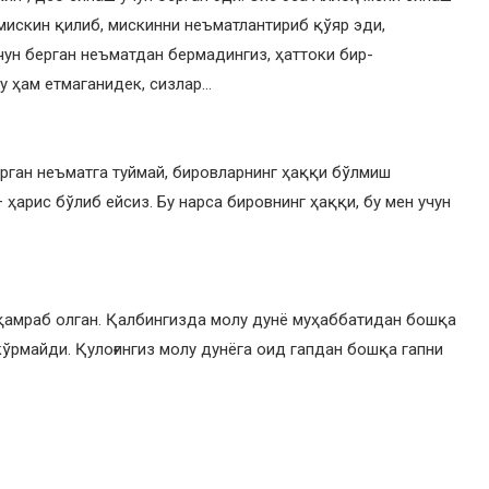
 мискин қилиб, мискинни неъматлантириб қўяр эди,
чун берган неъматдан бермадингиз, ҳаттоки бир-
у ҳам етмаганидек, сизлар…
ерган неъматга туймай, бировларнинг ҳаққи бўлмиш
ҳарис бўлиб ейсиз. Бу нарса бировнинг ҳаққи, бу мен учун
 қамраб олган. Қалбингизда молу дунё муҳаббатидан бошқа
ўрмайди. Қулоғингиз молу дунёга оид гапдан бошқа гапни