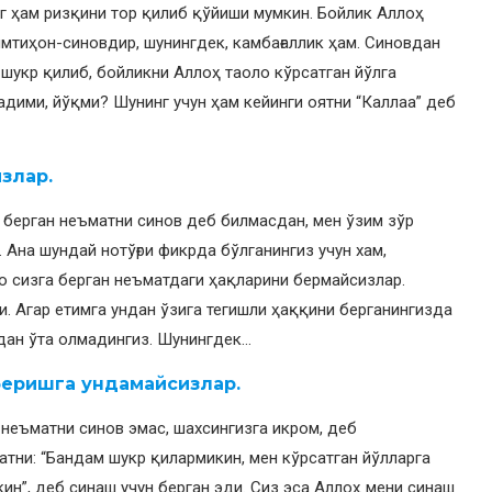
нг ҳам ризқини тор қилиб қўйиши мумкин. Бойлик Аллоҳ
имтиҳон-синовдир, шунингдек, камбағаллик ҳам. Синовдан
 шукр қилиб, бойликни Аллоҳ таоло кўрсатган йўлга
адими, йўқми? Шунинг учун ҳам кейинги оятни “Каллаа” деб
излар.
о берган неъматни синов деб билмасдан, мен ўзим зўр
 Ана шундай нотўғри фикрда бўлганингиз учун хам,
о сизга берган неъматдаги ҳақларини бермайсизлар.
. Агар етимга ундан ўзига тегишли ҳаққини берганингизда
вдан ўта олмадингиз. Шунингдек…
беришга ундамайсизлар.
 неъматни синов эмас, шахсингизга икром, деб
атни: “Бандам шукр қилармикин, мен кўрсатган йўлларга
ин”, деб синаш учун берган эди. Сиз эса Аллоҳ мени синаш