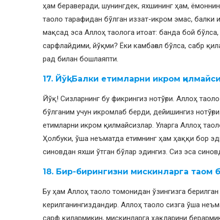
ҳам бераверади, шунингдек, яхшининг ҳам, ёмонни
таоло тарафидан бўлган иззат-икром эмас, балки 
мақсад эса Аллоҳ таолога итоат: банда бой бўлса,
сарфлайдими, йўқми? Ёки камбағал бўлса, сабр қил
рад билан бошлаяпти.
17. Йўқ! Балки етимларни икром қилмайс
Йўқ! Сизларнинг бу фикрингиз нотўғри. Аллоҳ таол
бўлганим учун икромлаб берди, дейишингиз нотўғри.
етимларни икром қилмайсизлар. Уларга Аллоҳ таол
Ҳолбуки, ўша неъматда етимнинг ҳам ҳаққи бор эди
синовдан яхши ўтган бўлар эдингиз. Сиз эса сино
18. Бир-бирингизни мискинларга таом 
Бу ҳам Аллоҳ таоло томонидан ўзингизга берилган
керилганингиздандир. Аллоҳ таоло сизга ўша неъм
сарф қилармикин, мискинларга ҳақларини берармик