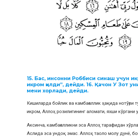
15. Бас, инсонни Роббиси синаш учун и
икром қилди”, дейди. 16. Қачон У Зот ун
мени хорлади, дейди.
Кишиларда бойлик ва камбағаллик ҳақида нотўғри т
икром, Аллоҳ розилигининг аломати, яхши кўргани 
Аксинча, камбағалликни эса Аллоҳ тарафидан хўрла
Аслида эса ундоқ эмас. Аллоҳ таоло молу дунё, бо