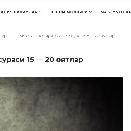
АНҒИЧ БИЛИМЛАР
ИСЛОМ МОЛИЯСИ
МАЪЛУМОТ ВА
лар
Бир оят тафсири: «Фажр» сураси 15 — 20 оятлар
ураси 15 — 20 оятлар