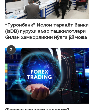
“Туронбанк” Ислом тараққиёт банки
(IsDB) гуруҳи аъзо ташкилотлари
билан ҳамкорликни йўлга қўймоқда
2
Форекс савдоси ҳалолми?