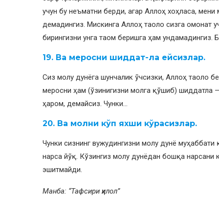
учун бу неъматни берди, агар Аллоҳ хоҳласа, мени
демадингиз. Мискинга Аллоҳ таоло сизга омонат у
бирингизни унга таом беришга ҳам ундамадингиз. Б
19. Ва меросни шиддат-ла ейсизлар.
Сиз молу дунёга шунчалик ўчсизки, Аллоҳ таоло б
меросни ҳам (ўзинигизни молга қўшиб) шиддатла — 
ҳаром, демайсиз. Чунки…
20. Ва молни кўп яхши кўрасизлар.
Чунки сизнинг вужудингизни молу дунё муҳаббати
нарса йўқ. Кўзингиз молу дунёдан бошқа нарсани к
эшитмайди.
Манба: “Тафсири ҳилол”