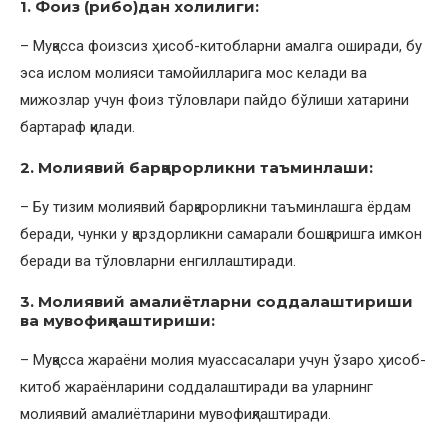
1. Фоиз (рибо)дан холилиги:
– Муқасса фоизсиз ҳисоб-китобларни амалга оширади, бу
эса ислом молияси тамойилларига мос келади ва
мижозлар учун фоиз тўловлари пайдо бўлиши хатарини
бартараф қилади.
2. Молиявий барқарорликни таъминлаши:
– Бу тизим молиявий барқарорликни таъминлашга ёрдам
беради, чунки у қарздорликни самарали бошқаришга имкон
беради ва тўловларни енгиллаштиради.
3. Молиявий амалиётларни соддалаштириши
ва мувофиқлаштириши:
– Муқасса жараёни молия муассасалари учун ўзаро ҳисоб-
китоб жараёнларини соддалаштиради ва уларнинг
молиявий амалиётларини мувофиқлаштиради.