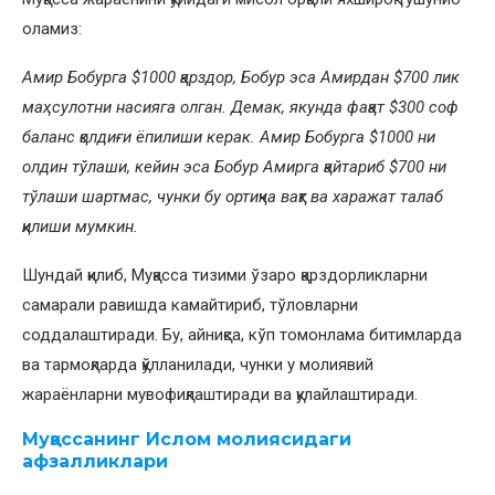
оламиз:
Амир Бобурга $1000 қарздор, Бобур эса Амирдан $700 лик
маҳсулотни насияга олган. Демак, якунда фақат $300 соф
баланс қолдиғи ёпилиши керак. Амир Бобурга $1000 ни
олдин тўлаши, кейин эса Бобур Амирга қайтариб $700 ни
тўлаши шартмас, чунки бу ортиқча вақт ва харажат талаб
қилиши мумкин.
Шундай қилиб, Муқасса тизими ўзаро қарздорликларни
самарали равишда камайтириб, тўловларни
соддалаштиради. Бу, айниқса, кўп томонлама битимларда
ва тармоқларда қўлланилади, чунки у молиявий
жараёнларни мувофиқлаштиради ва қулайлаштиради.
Муқассанинг Ислом молиясидаги
афзалликлари