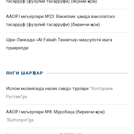
тасарруф (фузулий тасарруфи) (якуний қисм)
AAOIFI меъёрлари №23: Вакиллик ҳамда ваколатсиз
тасарруф (фузулий тасарруфи) (биринчи қисм)
Шри-Ланкада «Al-Falaah Tawarruq» маҳсулоти ишга
туширилди
ЯНГИ ШАРҲЛАР
Ислом молиясида насия савдо турлари
"
Холтураев
Рустам
"ga
AAOIFI меъёрлари №8: Муробаҳа (биринчи қисм)
"
Burhonjon
"ga