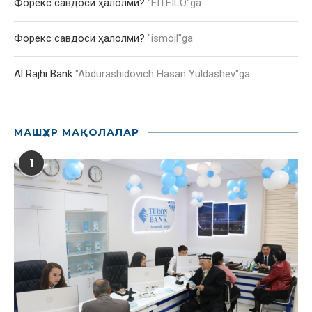
Форекс савдоси ҳалолми?
"
FITFILO
"ga
Форекс савдоси ҳалолми?
"
ismoil
"ga
Al Rajhi Bank
"
Abdurashidovich Hasan Yuldashev
"ga
МАШҲУР МАҚОЛАЛАР
1