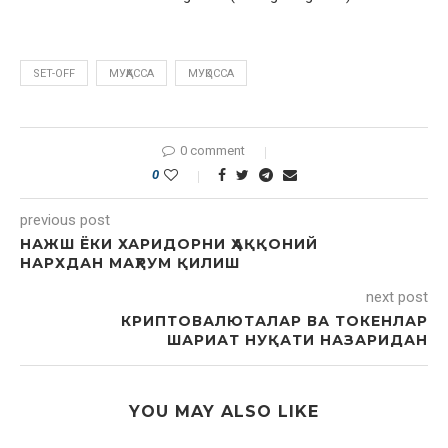
SET-OFF
МУҚАССА
МУҚОССА
0 comment
0
previous post
НАЖШ ЁКИ ХАРИДОРНИ ҲАҚҚОНИЙ
НАРХДАН МАҲРУМ ҚИЛИШ
next post
КРИПТОВАЛЮТАЛАР ВА ТОКЕНЛАР
ШАРИАТ НУҚАТИ НАЗАРИДАН
YOU MAY ALSO LIKE