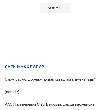
ЯНГИ МАҚОЛАЛАР
Сукук сармоядорлари қандай хатарларга дуч келади?
(nomsiz)
AAOIFI меъёрлари №23: Вакиллик ҳамда ваколатсиз