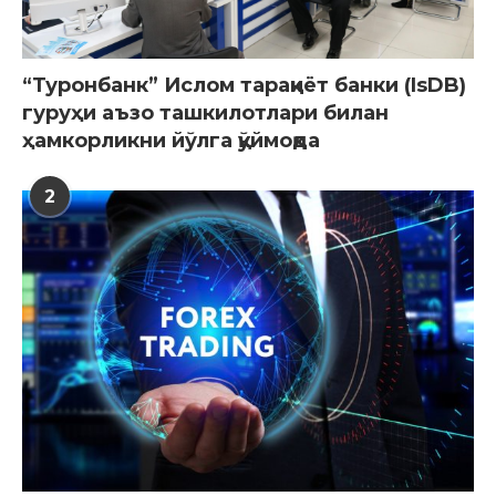
“Туронбанк” Ислом тараққиёт банки (IsDB)
гуруҳи аъзо ташкилотлари билан
ҳамкорликни йўлга қўймоқда
2