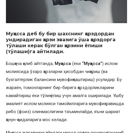
Муқасса
деб бу бир шахснинг қарздордан
ундирадиган қарзи эвазига ўша қарздорга
тўлаши керак бўлган қарзини ёпиши
(тўлаши)га айтилади.
Бошқача қилиб айтганда,
Муқасса
(ёки
“Муқосса”
) ислом
молиясида ўзаро қарзларни ҳисобдан чиқариш (ва
бухгалтерлик балансини мувофиқлаштириш) усулидир. Бу
жараён, томонларнинг бир-бирига қарздорликларини
камайтириш ёки тўлиқ ёпиш учун амалга оширилади. Ушбу
амалиёт ислом молияси тамойилларига мувофиқ равишда
рибо (фоиз) олинмаслигини таъминлайди, яъни шариат
қонун-қоидаларига мос келади.
Муқасса жараёнини қуйидаги мисол орқали яхшироқ тушуниб