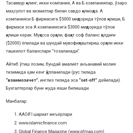
Тасаввур қилинг, икки компания, А ва Б компаниялар, ўзаро
маҳсулот ва хизматлар билан савдо қилмоқда. А
компанияси Б фирмасига $5000 миқдорида тўлов қилиши, Б
фирмаси эса А компаниясига $3000 миқдорида тўлов
қилиши керак. Муқасса орқали, фақат соф баланс қолдиғи
($2000) ёпилади ва шундай мувофиқлаштириш орқали икки
ташкилот баланслари “тозаланади”.
Айтиб ўтиш лозим, бундай амалиёт анъанавий молия
тизимида ҳам кенг қўлланилади (рус тилида
“взаимозачет”
, инглиз тилида эса
“set-off”
дейилади).
Бухгалтерлар буни жуда яхши билишади.
Манбалар:
AAOIFI шариат меъёрлари
www.islamicfinance.com
Global Finance Magazine (www.gfmag.com)