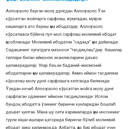
Аллоҳ таоло берган молу дунёдан Аллоҳ таоло Ўзи
кўрсатган жойларга сарфлаш, жумладан, муҳтож
кишиларга ато бериш ҳам ибодатдир. Аллоҳ таоло
кўрсатмаси бўйича пул-мол сарфлаш молиявий ибодат
ҳисобланади. Молиявий ибодатни “садақа” ҳам дейилади.
Садақанинг луғатдаги маъноси “тасдиқлаш”дир. Кишилар
тиллари билан иймонли эканликларини даъво
қилаверадилар. Улар баъзи баданий-жисмоний
ибодатларни ҳам қилаверадилар. Аммо иймон тасдиғини
кўрсатиш молу дунё сарфлашга келганда билинади.
Ўзидан кечиб Аллоҳ таоло кўрсатган жойга молу дунё
сарфлаган одамнинг иймони тасдиқланади. Ислом
бундоқ ибодатга ўзининг биринчи кунларидан бошлаб
даъват қилган. Мана шу ояти карималарда ҳам инсоннинг
турли яхши ишлари қаторида биринчи бўлиб молиявий
ибодат зикр қилинмоқда. Албатта, ҳар бир ибодат учун