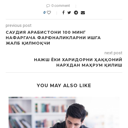
0 comment
0
previous post
САУДИЯ АРАБИСТОНИ 100 МИНГ
НАФАРГАЧА ФАРҒОНАЛИКЛАРНИ ИШГА
ЖАЛБ ҚИЛМОҚЧИ
next post
НАЖШ ЁКИ ХАРИДОРНИ ҲАҚҚОНИЙ
НАРХДАН МАҲРУМ ҚИЛИШ
YOU MAY ALSO LIKE