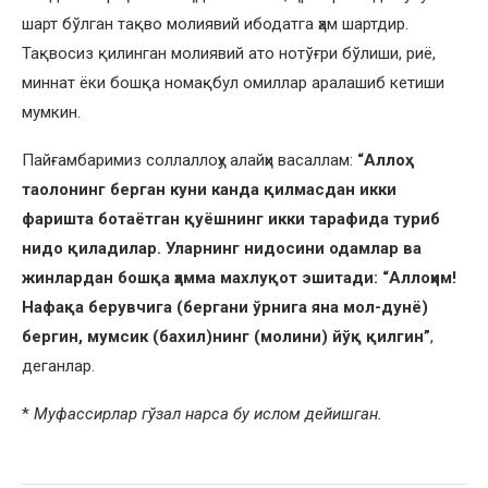
шарт бўлган тақво молиявий ибодатга ҳам шартдир.
Тақвосиз қилинган молиявий ато нотўғри бўлиши, риё,
миннат ёки бошқа номақбул омиллар аралашиб кетиши
мумкин.
Пайғамбаримиз соллаллоҳу алайҳи васаллам:
“Аллоҳ
таолонинг берган куни канда қилмасдан икки
фаришта ботаётган қуёшнинг икки тарафида туриб
нидо қиладилар. Уларнинг нидосини одамлар ва
жинлардан бошқа ҳамма махлуқот эшитади: “Аллоҳим!
Нафақа берувчига (бергани ўрнига яна мол-дунё)
бергин, мумсик (бахил)нинг (молини) йўқ қилгин”
,
деганлар.
*
Муфассирлар гўзал нарса бу ислом дейишган.