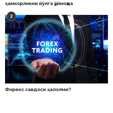
ҳамкорликни йўлга қўймоқда
2
Форекс савдоси ҳалолми?