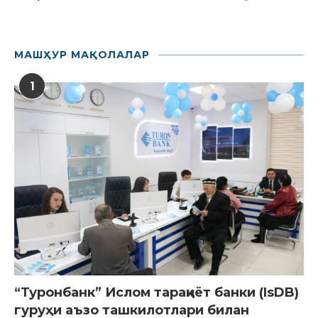
МАШҲУР МАҚОЛАЛАР
1
“Туронбанк” Ислом тараққиёт банки (IsDB)
гуруҳи аъзо ташкилотлари билан