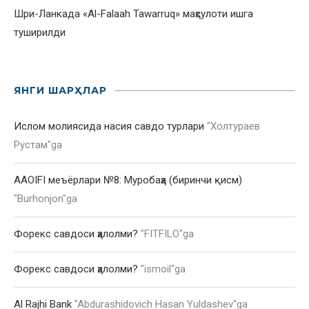
Шри-Ланкада «Al-Falaah Tawarruq» маҳсулоти ишга
туширилди
ЯНГИ ШАРҲЛАР
Ислом молиясида насия савдо турлари
"
Холтураев
Рустам
"ga
AAOIFI меъёрлари №8: Муробаҳа (биринчи қисм)
"
Burhonjon
"ga
Форекс савдоси ҳалолми?
"
FITFILO
"ga
Форекс савдоси ҳалолми?
"
ismoil
"ga
Al Rajhi Bank
"
Abdurashidovich Hasan Yuldashev
"ga