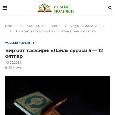
Home
Маълумот ва таҳлил
Умумий масалалар
Бир оят тафсири: «Лайл» сураси 5 — 12 оятлар
УМУМИЙ МАСАЛАЛАР
Бир оят тафсири: «Лайл» сураси 5 — 12
оятлар
10.05.2024
6151
views