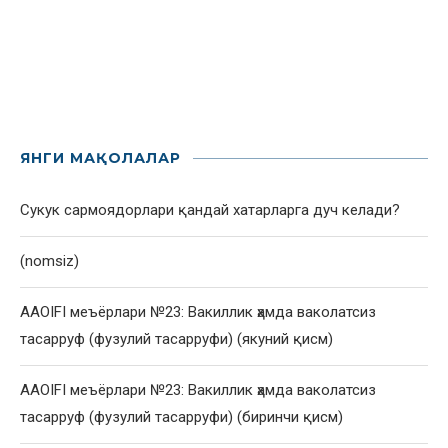
ЯНГИ МАҚОЛАЛАР
Сукук сармоядорлари қандай хатарларга дуч келади?
(nomsiz)
AAOIFI меъёрлари №23: Вакиллик ҳамда ваколатсиз
тасарруф (фузулий тасарруфи) (якуний қисм)
AAOIFI меъёрлари №23: Вакиллик ҳамда ваколатсиз
тасарруф (фузулий тасарруфи) (биринчи қисм)