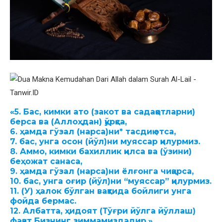
«
5. Бас, кимки ато
(закот ва садақотларни)
берса ва
(Аллоҳдан)
қўрқса
,
6.
ҳамда гўзал
(нарса)
ни* тасдиқ этса
,
7.
бас, унга осон
(йўл)
ни муяссар қилурмиз.
8.
Аммо, кимки бахиллик қилса ва
(ўзини)
беҳожат
санаса
,
9.
ҳамда гўзал
(нарса)
ни ёлғонга чиқарса,
10.
бас, унга оғир
(йўл)
ни “муяссар” қилурмиз.
11. (У)
ҳалок бўлган вақтида бойлиги унга
фойда бермас.
12.
Албатта, ҳидоят
(Тўғри йўлга йўллаш)
фақат Бизнинг зиммамиздадир
.»