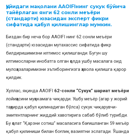
Қуйидаги мақолани AAOIFIнинг сукук бўйича
тайёрлаган янги 62 сонли меъёри
(стандарти) юзасидан эксперт фикри
сифатида қабул қилишинглар мумкин.
Биздан бир неча бор AAOIFI нинг 62 сонли меъёри
(стандарти) юзасидан мутахассис сифатида фикр
билдиришимизни илтимос қилишганди. Бугун шу
илтимосларни инобатга олган ҳолда ушбу масалага оид
мулоҳазаларимизни эътиборингизга ҳавола қилишга қарор
қилдик.
Хуллас, яқинда AAOIFI
62-сонли “Сукук” шариат меъёри
лойиҳасини муҳокамага чиқарди. Ушбу меъёр (агар у жорий
таҳрирда қабул қилинадиган бўлса) сукук чиқарувчи-
эмитентларнинг жиддий хавотирига сабаб бўлиб турибди.
Бу ҳолат “Қарзни сотиш” масаласига бағишланган 59 меъёр
қабул қилиниши билан боғлиқ вазиятни эслатади. Ўшанда