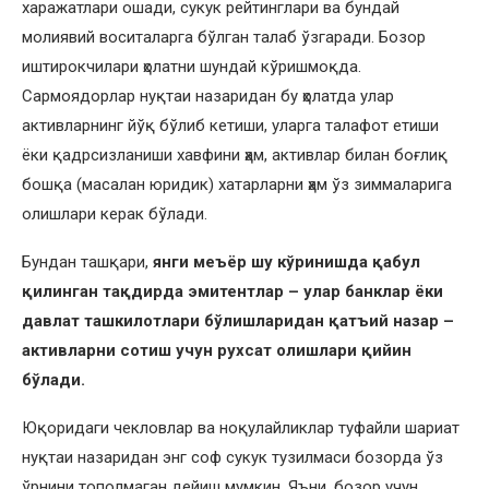
харажатлари ошади, сукук рейтинглари ва бундай
молиявий воситаларга бўлган талаб ўзгаради. Бозор
иштирокчилари ҳолатни шундай кўришмоқда.
Сармоядорлар нуқтаи назаридан бу ҳолатда улар
активларнинг йўқ бўлиб кетиши, уларга талафот етиши
ёки қадрсизланиши хавфини ҳам, активлар билан боғлиқ
бошқа (масалан юридик) хатарларни ҳам ўз зиммаларига
олишлари керак бўлади.
Бундан ташқари,
янги меъёр шу кўринишда қабул
қилинган тақдирда эмитентлар – улар банклар ёки
давлат ташкилотлари бўлишларидан қатъий назар –
активларни сотиш учун рухсат олишлари қийин
бўлади.
Юқоридаги чекловлар ва ноқулайликлар туфайли шариат
нуқтаи назаридан энг соф сукук тузилмаси бозорда ўз
ўрнини тополмаган дейиш мумкин. Яъни, бозор учун