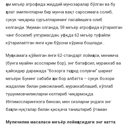
ҳам меъёр атрофида жиддий мунозаралар бўлган ва бу
ҳолат эмитентларни бир мунча вақт саросимага солиб,
сукук чиқариш суръатларининг пасайишига олиб
келганди. Умуман олганда, 59 меъёр атрофида кўтарилган
чанг босилиб улгурмасдан, уфқда 62 меъёр туфайли
кўтарилаётган янги қум бўрони кўрина бошлади…
Муҳокамага қўйилган янги 62-стандарт лойиҳаси, менимча
(бунга муайян асосларим бор), энг батафсил, мураккаб ва
қайсидир даражада “бозорга таҳдид солувчи” шариат
меъёри. Бунинг сабаби ҳам бор албатта – сукук бозори
жадаллик билан ривожланиб, мураккаблашиб, кўплаб
тушунмовчиликларни келтириб чиқармоқда.
Илтимосларингизга биноан, мен сизларни ундаги энг
баҳсли нуқталар билан қисқача таништириб ўтаман:
Мулкчилик масаласи меъёр лойиҳасидаги энг катта