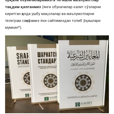
орқали обуначиларимизга тегишли маълумотлар
тақдим қилганмиз
(янги обуначилар калит сўзларни
киритган ҳолда ушбу мақолалар ва маълумотларни
телеграм саҳифамиз ёки сайтимиздан топиб ўқишлари
мумкин*)
.