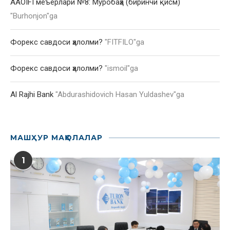
AAOIFI меъёрлари №8: Муробаҳа (биринчи қисм)
"
Burhonjon
"ga
Форекс савдоси ҳалолми?
"
FITFILO
"ga
Форекс савдоси ҳалолми?
"
ismoil
"ga
Al Rajhi Bank
"
Abdurashidovich Hasan Yuldashev
"ga
МАШҲУР МАҚОЛАЛАР
1