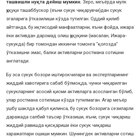
ташвишли нуқта дейиш мумкин.
Зеро, меъёрда мулк
ҳуқуқи ташаббускор (яъни сукук чиқарувчи)дан сукук
эгаларига ўтказилиши кўзда тутилган. Оддий қилиб
айтганда, бу иқтисодий манфаатларни, яъни фойда, ижара
ёки активдан даромад олиш ҳуқуқини (масалан, Ижара-
сукукда) бир томондан иккинчи томонга “қоғозда”
ўтказишни эмас, балки активларни ростмана сотишни
англатади.
Бу эса сукук бозори иштирокчилари ва экспертларининг
жиддий хавотирига сабаб бўлмоқда, чунки чиқарилган
сукукларнинг асосий қисми активларга асосланган бўлиб,
улар ростмана сотилиши кўзда тутилмаган. Агар меъёр
ушбу шаклда қабул қилинса, бу сукук бозорига сезиларли
даражада салбий таъсир ўтказиши, яъни, сукук чиқариш
жиддий равишда қисқариши ёки сукук чиқариш
харажатлари ошиши мумкин. Шунингдек активларни сотиш