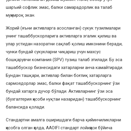
шаръий софлик эмас, балки самарадорлик ва талаб
муҳимроқ экан.
Жорий (яъни активларга асосланган) сукук тузилмалари
унинг ташаббускорларига активларга эгалик қилиш ва
улар устидан назоратни сақлаб қолиш имконини беради,
чунки бундай сукукларни чиқариш учун махсус
бошқарувчи компания (SPV) тузиш талаб этилади. Бу эса
ташаббускор бизнесидаги хатарларни анча камайтиради.
Бундан ташқари, активлар билан боғлиқ хатарларга
сармоядорлар эмас, балки фақат ташаббускорнинг ўзи
бундай хатарга дучор бўлади. Активларнинг ўзи эса
(бухгалтерия ҳисоби нуқтаи назаридан) ташаббускорнинг
балансида қолади.
Стандартни амалга оширишдаги барча қийинчиликларни
ҳисобга олган ҳолда, AAOIFI стандарт лойиҳаси бўйича