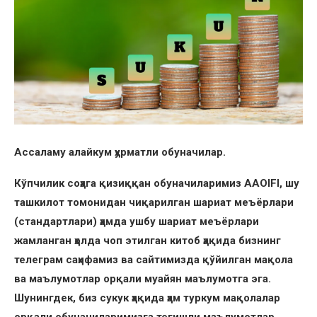
Ассаламу алайкум ҳурматли обуначилар.
Кўпчилик соҳага қизиққан обуначиларимиз AAOIFI, шу
ташкилот томонидан чиқарилган шариат меъёрлари
(стандартлари) ҳамда ушбу шариат меъёрлари
жамланган ҳолда чоп этилган китоб ҳақида бизнинг
телеграм саҳифамиз ва сайтимизда қўйилган мақола
ва маълумотлар орқали муайян маълумотга эга.
Шунингдек, биз сукук ҳақида ҳам туркум мақолалар