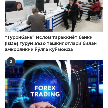
“Туронбанк” Ислом тараққиёт банки
(IsDB) гуруҳи аъзо ташкилотлари билан
ҳамкорликни йўлга қўймоқда
2