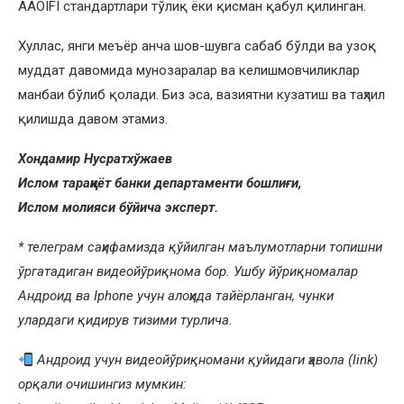
AAOIFI стандартлари тўлиқ ёки қисман қабул қилинган.
Хуллас, янги меъёр анча шов-шувга сабаб бўлди ва узоқ
муддат давомида мунозаралар ва келишмовчиликлар
манбаи бўлиб қолади. Биз эса, вазиятни кузатиш ва таҳлил
қилишда давом этамиз.
Хондамир Нусратхўжаев
Ислом тараққиёт банки департаменти бошлиғи,
Ислом молияси бўйича эксперт.
* телеграм саҳифамизда қўйилган маълумотларни топишни
ўргатадиган видеойўриқнома бор. Ушбу йўриқномалар
Андроид ва Iphone учун алоҳида тайёрланган, чунки
улардаги қидирув тизими турлича.
Андроид учун видеойўриқномани қуйидаги ҳавола (link)
орқали очишингиз мумкин: