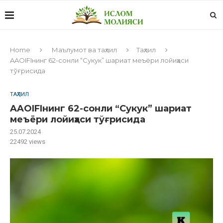
Home
Маълумот ва таҳлил
Таҳлил
AAOIFIнинг 62-сонли “Сукук” шариат меъёри лойиҳаси
тўғрисида
ТАҲЛИЛ
AAOIFIнинг 62-сонли “Сукук” шариат
меъёри лойиҳаси тўғрисида
25.07.2024
22492
views