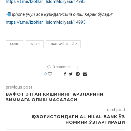
https://t.me/Izohlar_IslomMoliyasi/14985
Iphone учун эса қуйидагисини очиш керак бўлади:
https://t.me/Izohlar_IslomMoliyasi/14995
AAOIFI
СУКУК
ШАРЪИЙ МЕЪЁР
0 comment
0
previous post
ВАФОТ ЭТГАН КИШИНИНГ ҚАРЗЛАРИНИ
ЗИММАГА ОЛИШ МАСАЛАСИ
next post
ҚОЗОҒИСТОНДАГИ AL HILAL BANK ЎЗ
НОМИНИ ЎЗГАРТИРАДИ