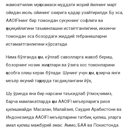
жамоатчилик муҳокамаси муддати жорий йилнинг март
ойидан июль ойининг охирига қадар узайтирилди. Бу эса,
AAOIFIнинг бир томондан сукукнинг софлиги ва
ҳақиқийлигини таъминлашни истаётганлигини, иккинчи
томондан эса бозордаги жиддий тебранишларни
истамаётганлигини кўрсатади.
Нима бўлганда ҳам, кўплаб саволларга жавоб бериш,
бозорнинг нозик жиҳатлари ва ўзига хос томонларини
ҳисобга олиш керак бўлади. Шунинг учун ҳам, ҳозирча янги
меъёр якуний таҳрирда тасдиқлангани йўқ.
Шу ўринда яна бир нарсани таъкидлаб ўтмоқчимиз,
барча мамлакатларда ҳам AAOIFI меъёрларига риоя
қилишмайди. Масалан, Малайзия, Саудия Арабистони ва
Индонезияда AAOIFI меъёрларини татбиқ қилиш, уларга
амал қилиш мажбурий эмас. Аммо, БАА ва Покистонда