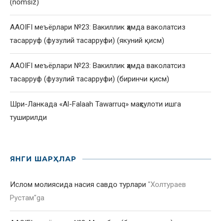
(nomsiz)
AAOIFI меъёрлари №23: Вакиллик ҳамда ваколатсиз
тасарруф (фузулий тасарруфи) (якуний қисм)
AAOIFI меъёрлари №23: Вакиллик ҳамда ваколатсиз
тасарруф (фузулий тасарруфи) (биринчи қисм)
Шри-Ланкада «Al-Falaah Tawarruq» маҳсулоти ишга
туширилди
ЯНГИ ШАРҲЛАР
Ислом молиясида насия савдо турлари
"
Холтураев
Рустам
"ga