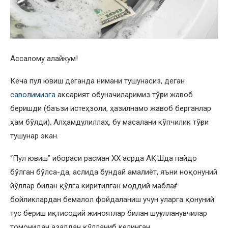
Ассалому алайкум!
Кеча пул ювиш деганда нимани тушунасиз, деган
саволимизга
аксарият обуначиларимиз тўғри жавоб
беришди (баъзи истеҳзоли, ҳазилнамо жавоб берганлар
ҳам бўлди). Алҳамдулиллаҳ, бу масалани кўпчилик тўғри
тушунар экан.
“Пул ювиш” ибораси расман XX асрда АҚШда пайдо
бўлган бўлса-да, аслида бундай амалиёт, яъни ноқонуний
йўллар билан қўлга киритилган моддий маблағ/
бойликлардан бемалол фойдаланиш учун уларга қонуний
тус бериш иқтисодий жиноятлар билан шуғулланувчилар
томонидан азалдан қўлланиб келинган.