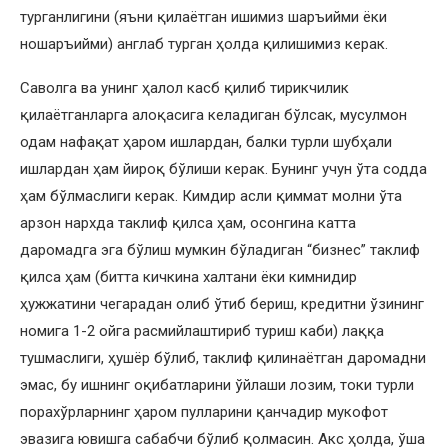
турганлигини (яъни қилаётган ишимиз шаръийми ёки
ношаръийми) англаб турган ҳолда қилишимиз керак.
Саволга ва унинг ҳалол касб қилиб тирикчилик
қилаётганларга алоқасига келадиган бўлсак, мусулмон
одам нафақат ҳаром ишлардан, балки турли шубҳали
ишлардан ҳам йироқ бўлиши керак. Бунинг учун ўта содда
ҳам бўлмаслиги керак. Кимдир асли қиммат молни ўта
арзон нархда таклиф қилса ҳам, осонгина катта
даромадга эга бўлиш мумкин бўладиган “бизнес” таклиф
қилса ҳам (битта кичкина халтани ёки кимнидир
ҳужжатини чегарадан олиб ўтиб бериш, кредитни ўзининг
номига 1-2 ойга расмийлаштириб туриш каби) лаққа
тушмаслиги, ҳушёр бўлиб, таклиф қилинаётган даромадни
эмас, бу ишнинг оқибатларини ўйлаши лозим, токи турли
порахўрларнинг ҳаром пулларини қанчадир мукофот
эвазига ювишга сабабчи бўлиб қолмасин. Акс ҳолда, ўша