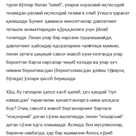
турли йўллар билан “ювиб”, уларни норасмий иқтисодий
тизимдан расмий иқтисодий тизимга олиб ўтишга ҳаракат
қилишади. Бунинг ҳаммаси жиноятчилар давлатнинг
тегишли хизматларидан қўрққанлиги учун ўйлаб
топилади. Лекин улар бир нарсани тушунишмайди,
давлатнинг қайсидир идораларини чалғитиши мумкин,
лекин эртага ҳақиқий савол-жавоб куни келганда улар
беркитган барча нарсалар чиқиб келади ва улар ҳеч
нимани беркитмасдан (беркитолмасдан дейиш тўғрироқ
бўлади) ўзлари ҳисоб беришади.
Хўш, бу гапларни ҳалол касб қилиб, ҳеч қандай “пул
ювмасдан” тирикчилик қилаётганларга нима алоқаси
бор? Очиқ саволга жавоб берганларнинг барчаси
“ноқонуний” деган сўзни ишлатишди, лекин “ношаръий”
деган сўзни ёдга олишмади. Аслида, биз мусулмонлар,
биринчи навбатда, ҳар бир ишимизни Аллоҳ кўриб