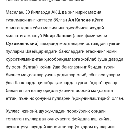
Масалан, 30 йилларда АҚШда энг йирик мафия
тузилмасининг каттаси бўлган
Ал Капоне
қўлга
олингандан кейин мафиянинг ҳисобчиси, яҳудий
миллатига мансуб
Меир Лански
(асли фамилияси
Сухомлянский
) гиёҳванд моддаларни сотишдан тушган
пулларни Швейцариядаги банклардаги эгасининг номи
кўрсатилмайдиган ҳисобрақамларга жойлаб (ўша даврда
бу осон бўлган), кейин ўша банкларнинг ўзидан турли
бизнес мақсадлар учун кредитлар олиб, сўнг эса уларни
ўша банкларда ҳисобрақамларда турган “қора” пуллар
билан ёпган ва шу орқали ўзининг асосий мақсадига
етган, яъни ноқонуний пулларни “қонунийлаштириб” олган.
Хуллас, жиноий, шу жумладан порахўрлик орқали
топилган пуллардан очиқчасига фойдаланиш қийин,
шунинг учун шундай жиноятчилар ўз ҳаром пулларини