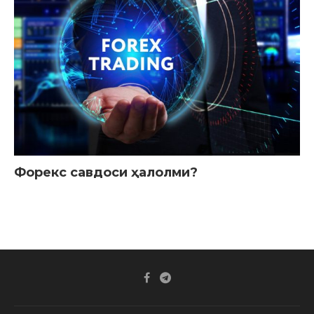
Форекс савдоси ҳалолми?