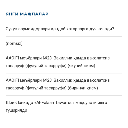
ЯНГИ МАҚОЛАЛАР
Сукук сармоядорлари қандай хатарларга дуч келади?
(nomsiz)
AAOIFI меъёрлари №23: Вакиллик ҳамда ваколатсиз
тасарруф (фузулий тасарруфи) (якуний қисм)
AAOIFI меъёрлари №23: Вакиллик ҳамда ваколатсиз
тасарруф (фузулий тасарруфи) (биринчи қисм)
Шри-Ланкада «Al-Falaah Tawarruq» маҳсулоти ишга
туширилди