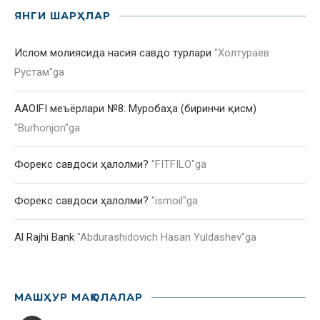
ЯНГИ ШАРҲЛАР
Ислом молиясида насия савдо турлари
"
Холтураев
Рустам
"ga
AAOIFI меъёрлари №8: Муробаҳа (биринчи қисм)
"
Burhonjon
"ga
Форекс савдоси ҳалолми?
"
FITFILO
"ga
Форекс савдоси ҳалолми?
"
ismoil
"ga
Al Rajhi Bank
"
Abdurashidovich Hasan Yuldashev
"ga
МАШҲУР МАҚОЛАЛАР