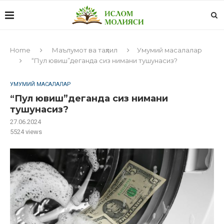
Home
Маълумот ва таҳлил
Умумий масалалар
“Пул ювиш”деганда сиз нимани тушунасиз?
УМУМИЙ МАСАЛАЛАР
“Пул ювиш”деганда сиз нимани
тушунасиз?
27.06.2024
5524
views