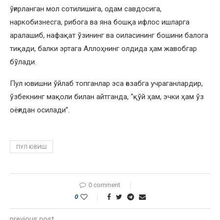
ўғирланган мол сотилишига, одам савдосига,
наркобизнесга, рибога ва яна бошқа ифлос ишларга
аралашиб, нафақат ўзининг ва оиласининг бошини балога
тиқади, балки эртага Аллоҳнинг олдида ҳам жавобгар
бўлади.
Пул ювишни ўйлаб топганлар эса ғазабга учраганлардир,
ўзбекнинг мақоли билан айтганда, “қўй ҳам, эчки ҳам ўз
оёғидан осилади”.
ПУЛ ЮВИШ
0 comment
0
previous post