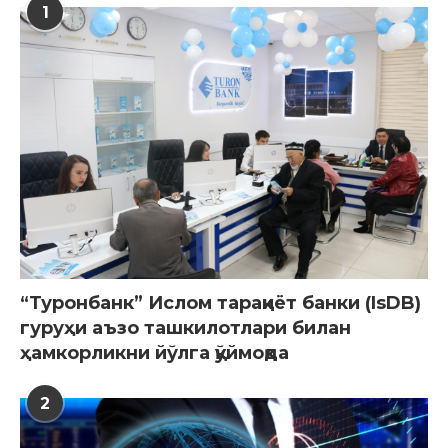
1
“Туронбанк” Ислом тараққиёт банки (IsDB)
гуруҳи аъзо ташкилотлари билан
ҳамкорликни йўлга қўймоқда
2