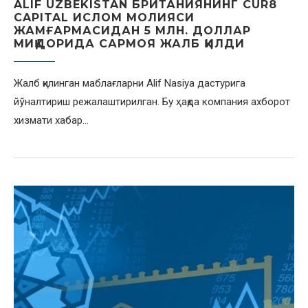
ALIF UZBEKISTAN БРИТАНИЯНИНГ CUR8
CAPITAL ИСЛОМ МОЛИЯСИ
ЖАМҒАРМАСИДАН 5 МЛН. ДОЛЛАР
МИҚДОРИДА САРМОЯ ЖАЛБ ҚИЛДИ
Жалб қилинган маблағларни Alif Nasiya дастурига
йўналтириш режалаштирилган. Бу ҳақда компания ахборот
хизмати хабар…