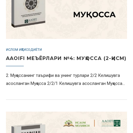
ИСЛОМ ИҚТИСОДИЁТИ
AAOIFI МЕЪЁРЛАРИ №4: МУҚОССА (2-ҚИСМ)
2. Муқоссанинг таърифи ва унинг турлари 2/2 Келишувга
асосланган Муқосса 2/2/1 Келишувга асосланган Муқосса…