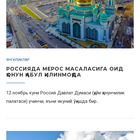
ЯНГИЛИКЛАР
РОССИЯДА МЕРОС МАСАЛАСИГА ОИД
ҚОНУН ҚАБУЛ ҚИЛИНМОҚДА
12 ноябрь куни Россия Давлат Думаси (қуйи қонунчилик
палатаси) учинчи, яъни якуний ўқишда бир…