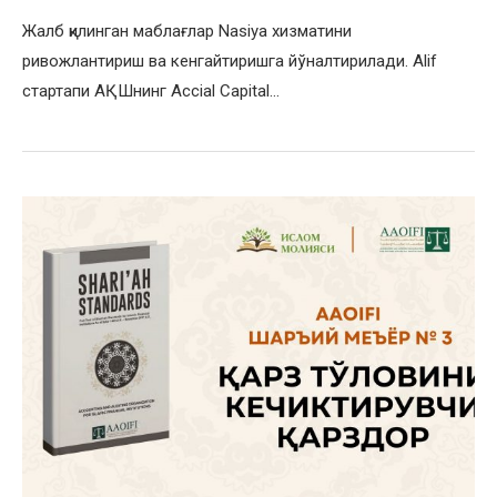
Жалб қилинган маблағлар Nasiya хизматини
ривожлантириш ва кенгайтиришга йўналтирилади. Alif
стартапи АҚШнинг Accial Capital…