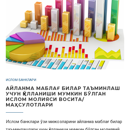
ИСЛОМ БАНКЛАРИ
АЙЛАНМА МАБЛАҒ БИЛАР ТАЪМИНЛАШ
УЧУН ҚЎЛЛАНИШИ МУМКИН БЎЛГАН
ИСЛОМ МОЛИЯСИ ВОСИТА/
МАҲСУЛОТЛАРИ
Ислом банклари ўзи мижозларини айланма маблағ билар
таъминлашлари учун қўлланиши мумкин бўлган молиявий