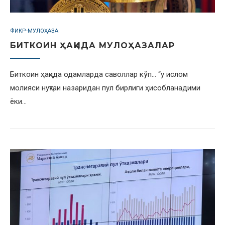
ФИКР-МУЛОҲАЗА
БИТКОИН ҲАҚИДА МУЛОҲАЗАЛАР
Биткоин ҳақида одамларда саволлар кўп… “у ислом
молияси нуқтаи назаридан пул бирлиги ҳисобланадими
ёки…