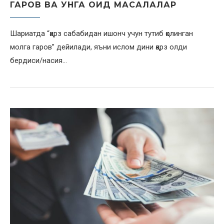
ГАРОВ ВА УНГА ОИД МАСАЛАЛАР
Шариатда “қарз сабабидан ишонч учун тутиб қолинган
молга гаров” дейилади, яъни ислом дини қарз олди
бердиси/насия…