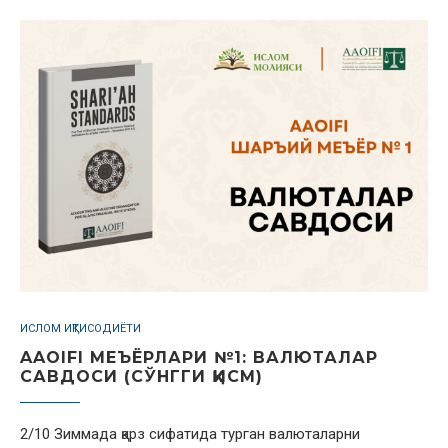
ИСЛОМ ИҚТИСОДИЁТИ
AAOIFI МЕЪЁРЛАРИ №1: ВАЛЮТАЛАР
САВДОСИ (СЎНГГИ ҚИСМ)
2/10 Зиммада қарз сифатида турган валюталарни