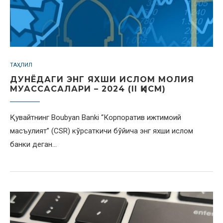
ТАҲЛИЛ
ДУНЁДАГИ ЭНГ ЯХШИ ИСЛОМ МОЛИЯ
МУАССАСАЛАРИ – 2024 (II ҚИСМ)
Қувайтнинг Boubyan Banki “Корпоратив ижтимоий
масъулият” (CSR) кўрсаткичи бўйича энг яхши ислом
банки деган…