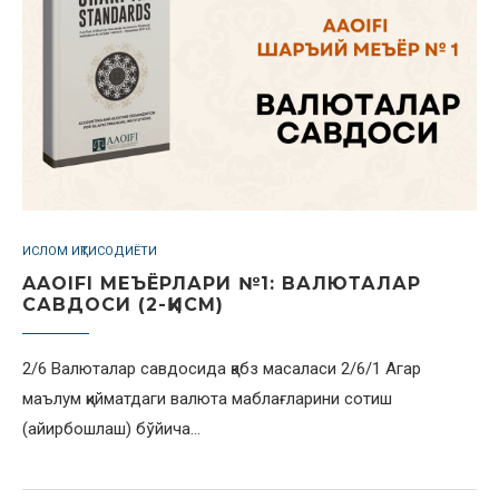
ИСЛОМ ИҚТИСОДИЁТИ
AAOIFI МЕЪЁРЛАРИ №1: ВАЛЮТАЛАР
САВДОСИ (2-ҚИСМ)
2/6 Валюталар савдосида қабз масаласи 2/6/1 Агар
маълум қийматдаги валюта маблағларини сотиш
(айирбошлаш) бўйича…