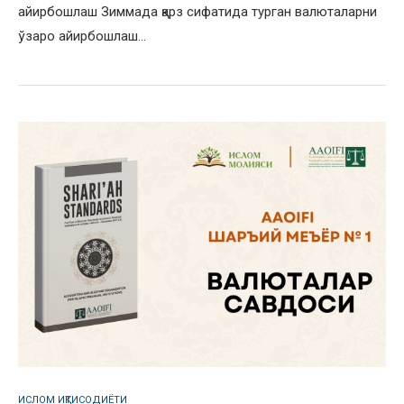
айирбошлаш Зиммада қарз сифатида турган валюталарни
ўзаро айирбошлаш…
ИСЛОМ ИҚТИСОДИЁТИ