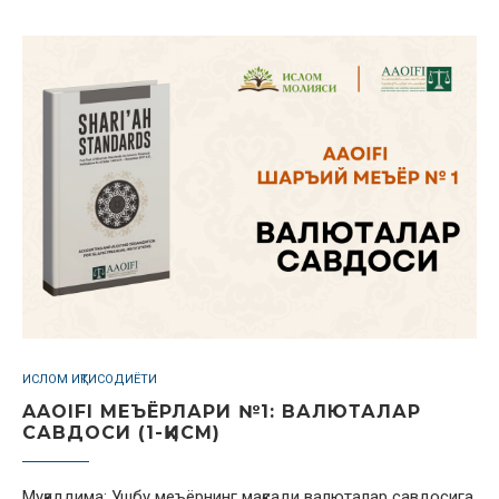
ИСЛОМ ИҚТИСОДИЁТИ
AAOIFI МЕЪЁРЛАРИ №1: ВАЛЮТАЛАР
САВДОСИ (1-ҚИСМ)
Муқаддима: Ушбу меъёрнинг мақсади валюталар савдосига