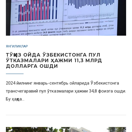
ЯНГИЛИКЛАР
ТЎҚҚИЗ ОЙДА ЎЗБЕКИСТОНГА ПУЛ
ЎТКАЗМАЛАРИ ҲАЖМИ 11,3 МЛРД
ДОЛЛАРГА ОШДИ
2024 йилнинг январь-сентябрь ойларида Ўзбекистонга
трансчегаравий пул ўтказмалари ҳажми 34,8 фоизга ошди.
Бу ҳақда…