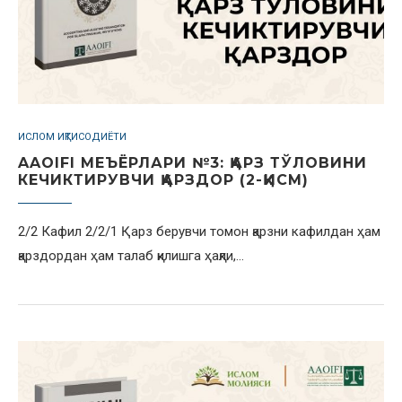
ИСЛОМ ИҚТИСОДИЁТИ
AAOIFI МЕЪЁРЛАРИ №3: ҚАРЗ ТЎЛОВИНИ
КЕЧИКТИРУВЧИ ҚАРЗДОР (2-ҚИСМ)
2/2 Кафил 2/2/1 Қарз берувчи томон қарзни кафилдан ҳам
қарздордан ҳам талаб қилишга ҳақли,…