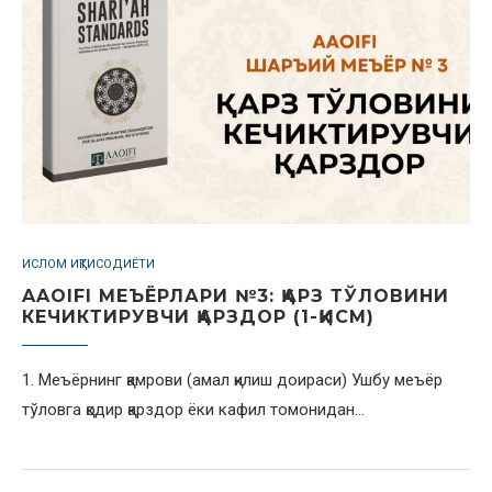
ИСЛОМ ИҚТИСОДИЁТИ
AAOIFI МЕЪЁРЛАРИ №3: ҚАРЗ ТЎЛОВИНИ
КЕЧИКТИРУВЧИ ҚАРЗДОР (1-ҚИСМ)
1. Меъёрнинг қамрови (амал қилиш доираси) Ушбу меъёр
тўловга қодир қарздор ёки кафил томонидан…