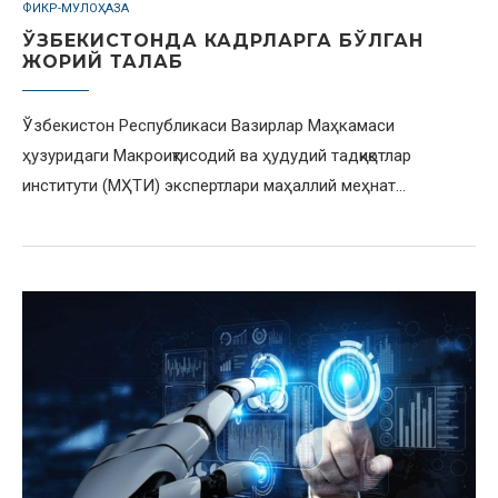
ФИКР-МУЛОҲАЗА
ЎЗБЕКИСТОНДА КАДРЛАРГА БЎЛГАН
ЖОРИЙ ТАЛАБ
Ўзбекистон Республикаси Вазирлар Маҳкамаси
ҳузуридаги Макроиқтисодий ва ҳудудий тадқиқотлар
институти (МҲТИ) экспертлари маҳаллий меҳнат…