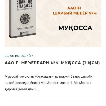
ИСЛОМ ИҚТИСОДИЁТИ
AAOIFI МЕЪЁРЛАРИ №4: МУҚОССА (1-ҚИСМ)
Муқосса(томонлар ўртасидаги қарзларни ўзаро ҳисоб-
китоб асосида ёпиш) Меъёрнинг матни 1. Меъёрнинг
қамрови (амал қилиш…