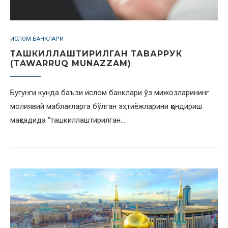
ИСЛОМ БАНКЛАРИ
ТАШКИЛЛАШТИРИЛГАН ТАВАРРУК
(TAWARRUQ MUNAZZAM)
Бугунги кунда баъзи ислом банклари ўз мижозларининг
молиявий маблағларга бўлган эҳтиёжларини қондириш
мақсадида “ташкиллаштирилган…