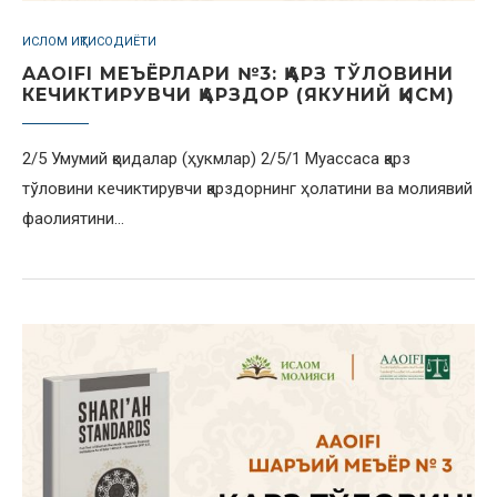
ИСЛОМ ИҚТИСОДИЁТИ
AAOIFI МЕЪЁРЛАРИ №3: ҚАРЗ ТЎЛОВИНИ
КЕЧИКТИРУВЧИ ҚАРЗДОР (ЯКУНИЙ ҚИСМ)
2/5 Умумий қоидалар (ҳукмлар) 2/5/1 Муассаса қарз
тўловини кечиктирувчи қарздорнинг ҳолатини ва молиявий
фаолиятини…