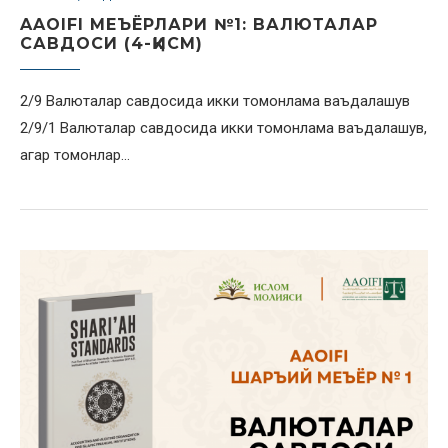
AAOIFI МЕЪЁРЛАРИ №1: ВАЛЮТАЛАР
САВДОСИ (4-ҚИСМ)
2/9 Валюталар савдосида икки томонлама ваъдалашув
2/9/1 Валюталар савдосида икки томонлама ваъдалашув,
агар томонлар…