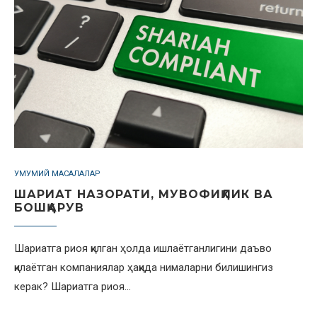
УМУМИЙ МАСАЛАЛАР
ШАРИАТ НАЗОРАТИ, МУВОФИҚЛИК ВА
БОШҚАРУВ
Шариатга риоя қилган ҳолда ишлаётганлигини даъво
қилаётган компаниялар ҳақида нималарни билишингиз
керак? Шариатга риоя…