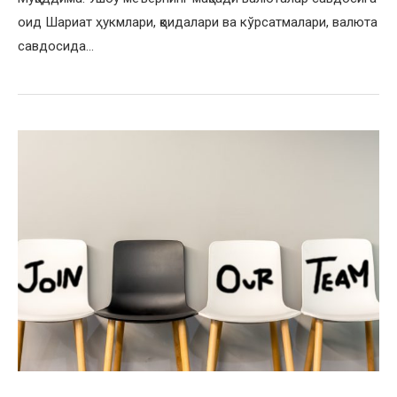
оид Шариат ҳукмлари, қоидалари ва кўрсатмалари, валюта
савдосида…