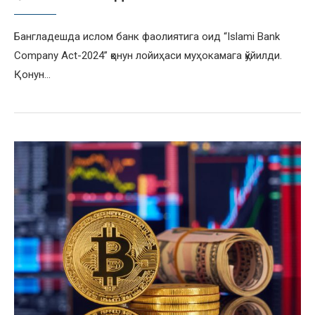
Бангладешда ислом банк фаолиятига оид “Islami Bank
Company Act-2024” қонун лойиҳаси муҳокамага қўйилди.
Қонун…