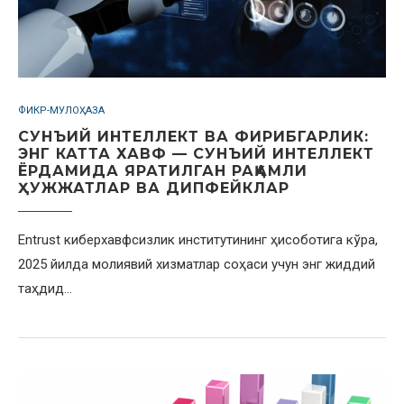
ФИКР-МУЛОҲАЗА
СУНЪИЙ ИНТЕЛЛЕКТ ВА ФИРИБГАРЛИК:
ЭНГ КАТТА ХАВФ — СУНЪИЙ ИНТЕЛЛЕКТ
ЁРДАМИДА ЯРАТИЛГАН РАҚАМЛИ
ҲУЖЖАТЛАР ВА ДИПФЕЙКЛАР
Entrust киберхавфсизлик институтининг ҳисоботига кўра,
2025 йилда молиявий хизматлар соҳаси учун энг жиддий
таҳдид…