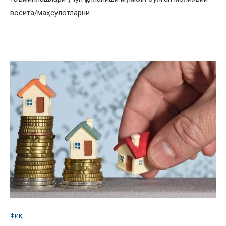
восита/маҳсулотларни…
ФИҚҲ