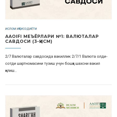
ИСЛОМ ИҚТИСОДИЁТИ
AAOIFI МЕЪЁРЛАРИ №1: ВАЛЮТАЛАР
САВДОСИ (3-ҚИСМ)
2/7 Валюталар савдосида вакиллик 2/7/1 Валюта олди-
сотди шартномасини тузиш учун бошқа шахсни вакил
қилиш…