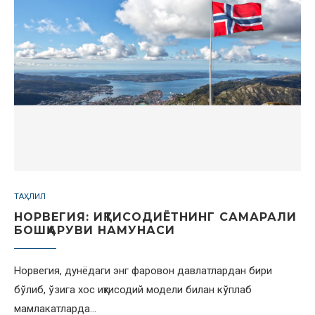
ТАҲЛИЛ
НОРВЕГИЯ: ИҚТИСОДИЁТНИНГ САМАРАЛИ
БОШҚАРУВИ НАМУНАСИ
Норвегия, дунёдаги энг фаровон давлатлардан бири
бўлиб, ўзига хос иқтисодий модели билан кўплаб
мамлакатларда…