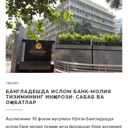
ТАҲЛИЛ
БАНГЛАДЕШДА ИСЛОМ БАНК-МОЛИЯ
ТИЗИМИНИНГ ИНҚИРОЗИ: САБАБ ВА
ОҚИБАТЛАР
Аҳолисининг 90 фоизи мусулмон бўлган Бангладешда
ислом банк-молия тизими анча йиллардан бери аҳолининг