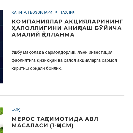
КАПИТАЛ БОЗОРЛАРИ
ТАҲЛИЛ
КОМПАНИЯЛАР АКЦИЯЛАРИНИНГ
ҲАЛОЛЛИГИНИ АНИҚЛАШ БЎЙИЧА
АМАЛИЙ ҚЎЛЛАНМА
Ушбу мақолада сармоядорлик, яъни инвестиция
фаолиятига қизиққан ва ҳалол акцияларга сармоя
киритиш орқали бойлик…
ФИҚҲ
МЕРОС ТАҚСИМОТИДА АВЛ
МАСАЛАСИ (1-ҚИСМ)