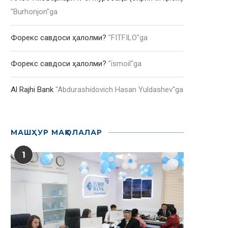
"
Burhonjon
"ga
Форекс савдоси ҳалолми?
"
FITFILO
"ga
Форекс савдоси ҳалолми?
"
ismoil
"ga
Al Rajhi Bank
"
Abdurashidovich Hasan Yuldashev
"ga
МАШҲУР МАҚОЛАЛАР
1