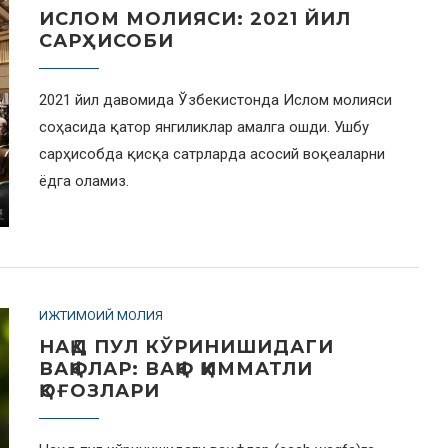
ИСЛОМ МОЛИЯСИ: 2021 ЙИЛ
САРҲИСОБИ
2021 йил давомида Ўзбекистонда Ислом молияси
соҳасида қатор янгиликлар амалга ошди. Ушбу
сарҳисобда қисқа сатрларда асосий воқеаларни
ёдга оламиз.
ИЖТИМОИЙ МОЛИЯ
НАҚД ПУЛ КЎРИНИШИДАГИ
ВАҚФЛАР: ВАҚФ ҚИММАТЛИ
ҚОҒОЗЛАРИ