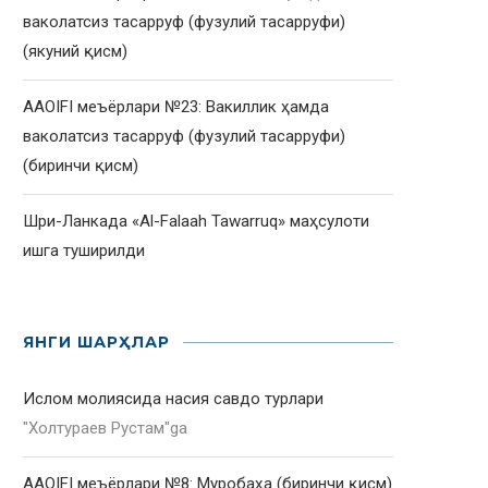
ваколатсиз тасарруф (фузулий тасарруфи)
(якуний қисм)
AAOIFI меъёрлари №23: Вакиллик ҳамда
ваколатсиз тасарруф (фузулий тасарруфи)
(биринчи қисм)
Шри-Ланкада «Al-Falaah Tawarruq» маҳсулоти
ишга туширилди
ЯНГИ ШАРҲЛАР
Ислом молиясида насия савдо турлари
"
Холтураев Рустам
"ga
AAOIFI меъёрлари №8: Муробаҳа (биринчи қисм)