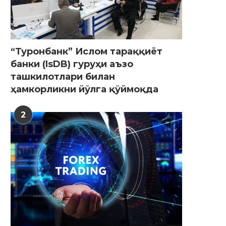
“Туронбанк” Ислом тараққиёт
банки (IsDB) гуруҳи аъзо
ташкилотлари билан
ҳамкорликни йўлга қўймоқда
2