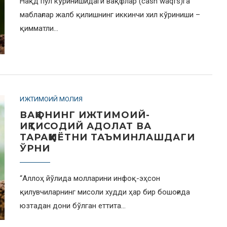
Нақд пул кўринишидаги вақфлар (cash waqfs)га
маблағлар жалб қилишнинг иккинчи хил кўриниши –
қимматли…
ИЖТИМОИЙ МОЛИЯ
ВАҚФНИНГ ИЖТИМОИЙ-
ИҚТИСОДИЙ АДОЛАТ ВА
ТАРАҚҚИЁТНИ ТАЪМИНЛАШДАГИ
ЎРНИ
“Аллоҳ йўлида молларини инфоқ-эҳсон
қилувчиларнинг мисоли худди ҳар бир бошоғида
юзтадан дони бўлган еттита…