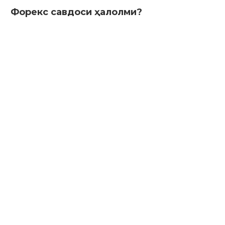
Форекс савдоси ҳалолми?