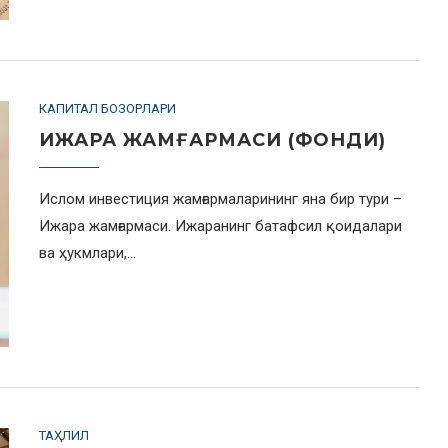
КАПИТАЛ БОЗОРЛАРИ
ИЖАРА ЖАМҒАРМАСИ (ФОНДИ)
Ислом инвестиция жамғармаларининг яна бир тури –
Ижара жамғармаси. Ижаранинг батафсил қоидалари
ва ҳукмлари,…
ТАҲЛИЛ