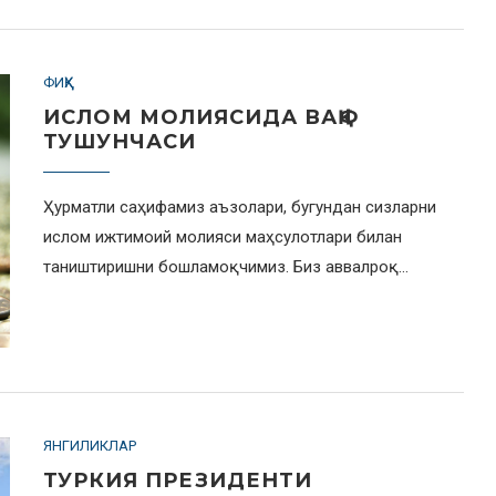
ФИҚҲ
ИСЛОМ МОЛИЯСИДА ВАҚФ
ТУШУНЧАСИ
Ҳурматли саҳифамиз аъзолари, бугундан сизларни
ислом ижтимоий молияси маҳсулотлари билан
таништиришни бошламоқчимиз. Биз аввалроқ…
ЯНГИЛИКЛАР
ТУРКИЯ ПРЕЗИДЕНТИ