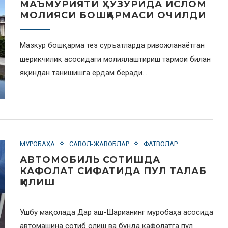
МАЪМУРИЯТИ ҲУЗУРИДА ИСЛОМ
МОЛИЯСИ БОШҚАРМАСИ ОЧИЛДИ
Мазкур бошқарма тез суръатларда ривожланаётган
шерикчилик асосидаги молиялаштириш тармоғи билан
яқиндан танишишга ёрдам беради…
МУРОБАҲА
САВОЛ-ЖАВОБЛАР
ФАТВОЛАР
АВТОМОБИЛЬ СОТИШДА
КАФОЛАТ СИФАТИДА ПУЛ ТАЛАБ
ҚИЛИШ
Ушбу мақолада Дар аш-Шарианинг муробаҳа асосида
автомашина сотиб олиш ва бунда кафолатга пул