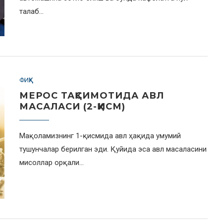
талаб…
ФИҚҲ
МЕРОС ТАҚСИМОТИДА АВЛ
МАСАЛАСИ (2-ҚИСМ)
Мақоламизнинг 1-қисмида авл ҳақида умумий
тушунчалар берилган эди. Қуйида эса авл масаласини
мисоллар орқали…