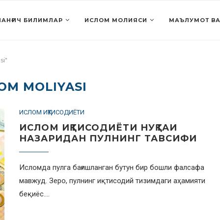
АНҒИЧ БИЛИМЛАР
ИСЛОМ МОЛИЯСИ
МАЪЛУМОТ ВА
si"
LOM MOLIYASI
ИСЛОМ ИҚТИСОДИЁТИ
ИСЛОМ ИҚТИСОДИЁТИ НУҚТАИ
НАЗАРИДАН ПУЛНИНГ ТАВСИФИ
Исломда пулга бағишланган бутун бир бошли фалсафа
мавжуд. Зеро, пулнинг иқтисодий тизимдаги аҳамияти
беқиёс.…