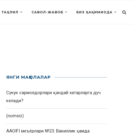
 ТАҲЛИЛ
САВОЛ-ЖАВОБ
БИЗ ҲАҚИМИЗДА
ЯНГИ МАҚОЛАЛАР
Сукук сармоядорлари қандай хатарларга дуч
келади?
(nomsiz)
AAOIFI меъёрлари №23: Вакиллик ҳамда