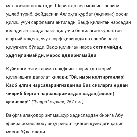
маъносини англатади. Шариатда эса молнинг аслини
ушлаб туриб, фойдасини Аллоҳга қурбат (яқинлик) ҳосил
қилиш учун сарфлашга айтилади. Вақф қилинган нарсадан
келадиган фойда вақф қилувчи белгилаган/кўрсатган
шаръий мақсад учун сарф қилинади ва савоби вақф
қилувчига бўлади. Вақф қилинган нарса
сотилмайди,
ҳадя қилинмайди, мерос қолдирилмайди.
Қуйидаги ояти карима вақфнинг шариатда жорий
қилинишига далолат қилади:
“Эй, имон келтирганлар!
Касб қилган нарсаларингиздан ва Биз сизларга ердан
чиқариб берган нарсаларимиздан садақа (эҳсон)
қилинглар!”
(“Бақара” сураси, 267-оят).
Вақфга алақодор энг машҳур ҳадислардан бирига Абу
Ҳурайра розияллоҳу анҳу ривоят қилган қуйидаги ҳадис
мисол бўла олади: