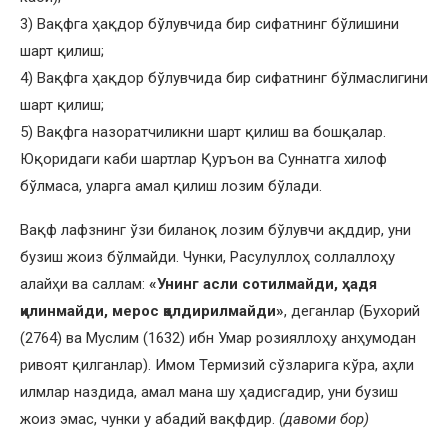
3) Вақфга ҳақдор бўлувчида бир сифатнинг бўлишини
шарт қилиш;
4) Вақфга ҳақдор бўлувчида бир сифатнинг бўлмаслигини
шарт қилиш;
5) Вақфга назоратчиликни шарт қилиш ва бошқалар.
Юқоридаги каби шартлар Қуръон ва Суннатга хилоф
бўлмаса, уларга амал қилиш лозим бўлади.
Вақф лафзнинг ўзи биланоқ лозим бўлувчи ақддир, уни
бузиш жоиз бўлмайди. Чунки, Расулуллоҳ соллаллоҳу
алайҳи ва саллам:
«Унинг асли сотилмайди, ҳадя
қилинмайди, мерос қолдирилмайди»
, деганлар (Бухорий
(2764) ва Муслим (1632) ибн Умар розияллоҳу анҳумодан
ривоят қилганлар). Имом Термизий сўзларига кўра, аҳли
илмлар наздида, амал мана шу ҳадисгадир, уни бузиш
жоиз эмас, чунки у абадий вақфдир.
(давоми бор)