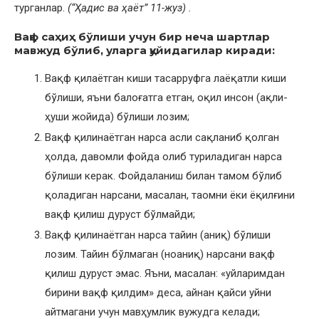
турганлар.
(“Ҳадис ва ҳаёт” 11-жуз) .
Вақф саҳиҳ бўлиши учун бир неча шартлар
мавжуд бўлиб, уларга қуйидагилар киради:
Вақф қилаётган киши тасарруфга лаёқатли киши
бўлиши, яъни балоғатга етган, оқил инсон (ақли-
ҳуши жойида) бўлиши лозим;
Вақф қилинаётган нарса асли сақланиб қолган
ҳолда, давомли фойда олиб туриладиган нарса
бўлиши керак. Фойдаланиш билан тамом бўлиб
қоладиган нарсани, масалан, таомни ёки ёқилғини
вақф қилиш дуруст бўлмайди;
Вақф қилинаётган нарса тайин (аниқ) бўлиши
лозим. Тайин бўлмаган (ноаниқ) нарсани вақф
қилиш дуруст эмас. Яъни, масалан: «уйларимдан
бирини вақф қилдим» деса, айнан қайси уйни
айтмагани учун мавҳумлик вужудга келади;