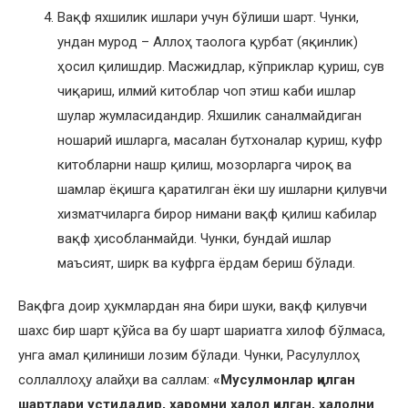
Вақф яхшилик ишлари учун бўлиши шарт. Чунки,
ундан мурод – Аллоҳ таолога қурбат (яқинлик)
ҳосил қилишдир. Масжидлар, кўприклар қуриш, сув
чиқариш, илмий китоблар чоп этиш каби ишлар
шулар жумласидандир. Яхшилик саналмайдиган
ношарий ишларга, масалан бутхоналар қуриш, куфр
китобларни нашр қилиш, мозорларга чироқ ва
шамлар ёқишга қаратилган ёки шу ишларни қилувчи
хизматчиларга бирор нимани вақф қилиш кабилар
вақф ҳисобланмайди. Чунки, бундай ишлар
маъсият, ширк ва куфрга ёрдам бериш бўлади.
Вақфга доир ҳукмлардан яна бири шуки, вақф қилувчи
шахс бир шарт қўйса ва бу шарт шариатга хилоф бўлмаса,
унга амал қилиниши лозим бўлади. Чунки, Расулуллоҳ
соллаллоҳу алайҳи ва саллам:
«Мусулмонлар қилган
шартлари устидадир, ҳаромни ҳалол қилган, ҳалолни