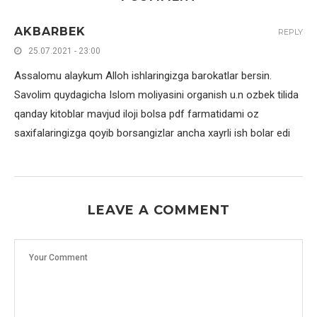
AKBARBEK
REPLY
25.07.2021 - 23:00
Assalomu alaykum Alloh ishlaringizga barokatlar bersin.
Savolim quydagicha Islom moliyasini organish u.n ozbek tilida
qanday kitoblar mavjud iloji bolsa pdf farmatidami oz
saxifalaringizga qoyib borsangizlar ancha xayrli ish bolar edi
LEAVE A COMMENT