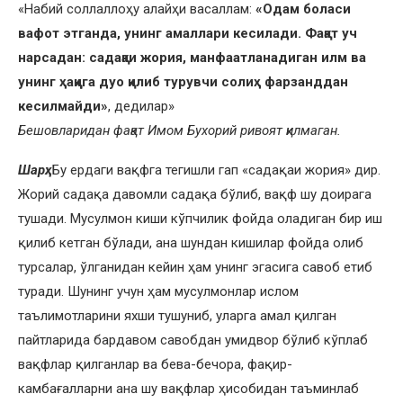
«Набий соллаллоҳу алайҳи васаллам:
«Одам боласи
вафот этганда, унинг амаллари кесилади. Фақат уч
нарсадан: садақаи жория, манфаатланадиган илм ва
унинг ҳаққига дуо қилиб турувчи солиҳ фарзанддан
кесилмайди»
, дедилар»
Бешовларидан фақат Имом Бухорий ривоят қилмаган.
Шарҳ:
Бу ердаги вақфга тегишли гап «садақаи жория» дир.
Жорий садақа давомли садақа бўлиб, вақф шу доирага
тушади. Мусулмон киши кўпчилик фойда оладиган бир иш
қилиб кетган бўлади, ана шундан кишилар фойда олиб
турсалар, ўлганидан кейин ҳам унинг эгасига савоб етиб
туради. Шунинг учун ҳам мусулмонлар ислом
таълимотларини яхши тушуниб, уларга амал қилган
пайтларида бардавом савобдан умидвор бўлиб кўплаб
вақфлар қилганлар ва бева-бечора, фақир-
камбағалларни ана шу вақфлар ҳисобидан таъминлаб