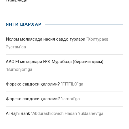
ЯНГИ ШАРҲЛАР
Ислом молиясида насия савдо турлари
"
Холтураев
Рустам
"ga
AAOIFI меъёрлари №8: Муробаҳа (биринчи қисм)
"
Burhonjon
"ga
Форекс савдоси ҳалолми?
"
FITFILO
"ga
Форекс савдоси ҳалолми?
"
ismoil
"ga
Al Rajhi Bank
"
Abdurashidovich Hasan Yuldashev
"ga