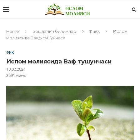
Home
Бошланғич билимлар
Фиқҳ
Ислом
молиясида Вақф тушунчаси
ФИҚҲ
Ислом молиясида Вақф тушунчаси
10.02.2021
2591
views