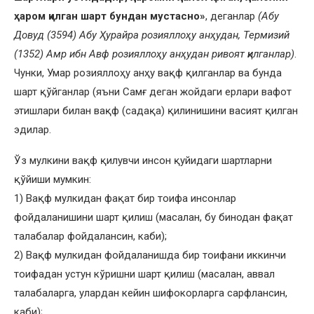
ҳаром қилган шарт бундан мустасно»
, деганлар
(Абу
Довуд (3594) Абу Ҳурайра розияллоҳу анҳудан, Термизий
(1352) Амр ибн Авф розияллоҳу анҳудан ривоят қилганлар)
.
Чунки, Умар розияллоҳу анҳу вақф қилганлар ва бунда
шарт қўйганлар (яъни Самғ деган жойдаги ерлари вафот
этишлари билан вақф (садақа) қилинишини васият қилган
эдилар.
Ўз мулкини вақф қилувчи инсон қуйидаги шартларни
қўйиши мумкин:
1) Вақф мулкидан фақат бир тоифа инсонлар
фойдаланишини шарт қилиш (масалан, бу бинодан фақат
талабалар фойдалансин, каби);
2) Вақф мулкидан фойдаланишда бир тоифани иккинчи
тоифадан устун кўришни шарт қилиш (масалан, аввал
талабаларга, улардан кейин шифокорларга сарфлансин,
каби);