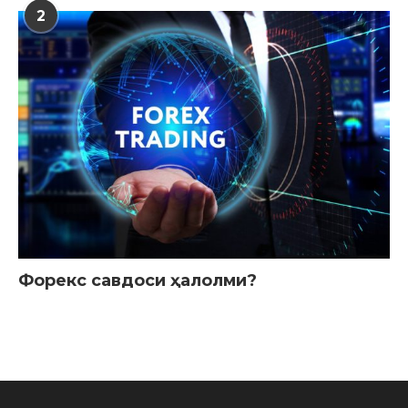
2
Форекс савдоси ҳалолми?