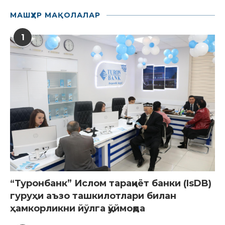
МАШҲУР МАҚОЛАЛАР
1
“Туронбанк” Ислом тараққиёт банки (IsDB)
гуруҳи аъзо ташкилотлари билан
ҳамкорликни йўлга қўймоқда