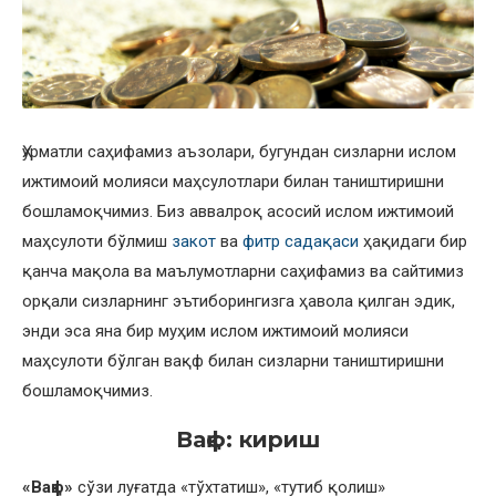
Ҳурматли саҳифамиз аъзолари, бугундан сизларни ислом
ижтимоий молияси маҳсулотлари билан таништиришни
бошламоқчимиз. Биз аввалроқ асосий ислом ижтимоий
маҳсулоти бўлмиш
закот
ва
фитр садақаси
ҳақидаги бир
қанча мақола ва маълумотларни саҳифамиз ва сайтимиз
орқали сизларнинг эътиборингизга ҳавола қилган эдик,
энди эса яна бир муҳим ислом ижтимоий молияси
маҳсулоти бўлган вақф билан сизларни таништиришни
бошламоқчимиз.
Вақф: кириш
«Вақф»
сўзи луғатда «тўхтатиш», «тутиб қолиш»