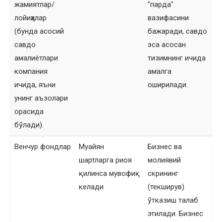
жамиятлар/
"парда"
лойиҳалар
вазифасини
(бунда асосий
бажаради, савдо
савдо
эса асосан
амалиётлари
тизимнинг ичида
компания
амалга
ичида, яъни
оширилади.
унинг аъзолари
орасида
бўлади).
Венчур фондлар
Муайян
Бизнес ва
шартларга риоя
молиявий
қилинса мувофиқ
скрининг
келади
(текширув)
ўтказиш талаб
этилади. Бизнес