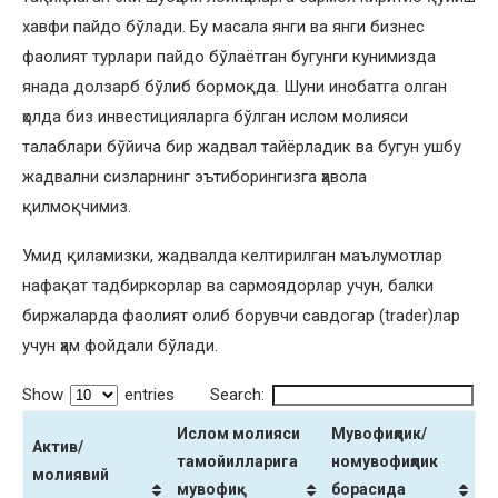
хавфи пайдо бўлади. Бу масала янги ва янги бизнес
фаолият турлари пайдо бўлаётган бугунги кунимизда
янада долзарб бўлиб бормоқда. Шуни инобатга олган
ҳолда биз инвестицияларга бўлган ислом молияси
талаблари бўйича бир жадвал тайёрладик ва бугун ушбу
жадвални сизларнинг эътиборингизга ҳавола
қилмоқчимиз.
Умид қиламизки, жадвалда келтирилган маълумотлар
нафақат тадбиркорлар ва сармоядорлар учун, балки
биржаларда фаолият олиб борувчи савдогар (trader)лар
учун ҳам фойдали бўлади.
Show
entries
Search:
Ислом молияси
Мувофиқлик/
Актив/
тамойилларига
номувофиқлик
молиявий
мувофиқ
борасида