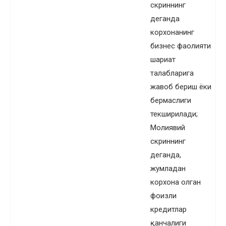
скриннинг
деганда
корхонанинг
бизнес фаолияти
шариат
талабларига
жавоб бериш ёки
бермаслиги
текширилади;
Молиявий
скриннинг
деганда,
жумладан
корхона олган
фоизли
кредитлар
қанчалиги