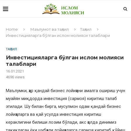
Home
Маълумот ва таҳлил
Таҳлил
Инвестицияларга бўлган ислом молияси талаблари
ТАҲЛИЛ
Инвестицияларга бўлган ислом молияси
талаблари
16.01.2021
4696
views
Маълумки, ҳар қандай бизнес лойиҳани амалга ошириш учун
муайян миқдорда инвестиция (сармоя) киритиш талаб
этилади. Шу билан бирга, мусулмон одам қандай бизнес
лойиҳаларга ва қай усулда инвестиция киритиш
кераклигини билиши лозим бўлади, акс ҳолда динимиз
тақиқлаган ёки шубҳали лойиҳаларга сармоя киритиб қўйиш