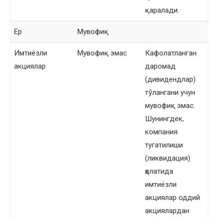
қаралади.
Ер
Мувофиқ
Имтиёзли
Мувофиқ эмас
Кафолатланган
акциялар
даромад
(дивидендлар)
тўлангани учун
мувофиқ эмас.
Шунингдек,
компания
тугатилиши
(ликвидация)
ҳолатида
имтиёзли
акциялар оддий
акциялардан