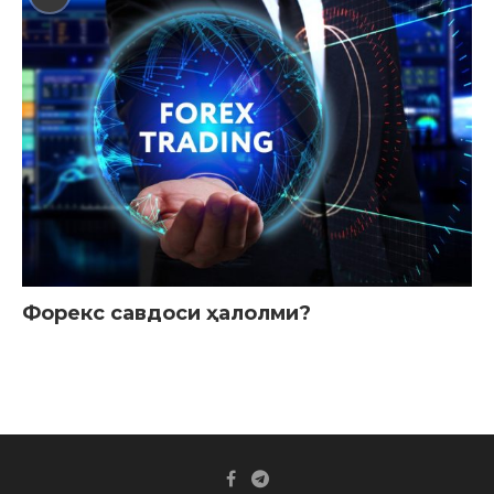
Форекс савдоси ҳалолми?