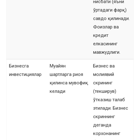
нисбати (яъни
ўртадаги фарқ)
савдо қилинади.
Фоизлар ва
кредит
елкасининг
мавжудлиги.
Бизнесга
Муайян
Бизнес ва
инвестициялар
шартларга риоя
молиявий
қилинса мувофиқ
скрининг
келади
(текширув)
ўтказиш талаб
этилади. Бизнес
скриннинг
деганда
корхонанинг