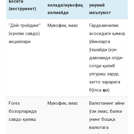
восита
келади/мувофиқ
умумий
(инструмент)
келмайди
маълумот
"Дей-трейдинг"
Мувофиқ эмас
Гардкамчилик
(кунлик савдо)
асосидаги қимор
акциялари
ўйинларга
ўхшайди (кун
давомида олди-
сотди қилиб
улгуриш зарур,
хатто зарарига
бўлса ҳам).
Forex
Мувофиқ эмас
Валютанинг айни
бозорларида
ўзи эмас, балки
савдо қилиш
унинг бошқа
валютага