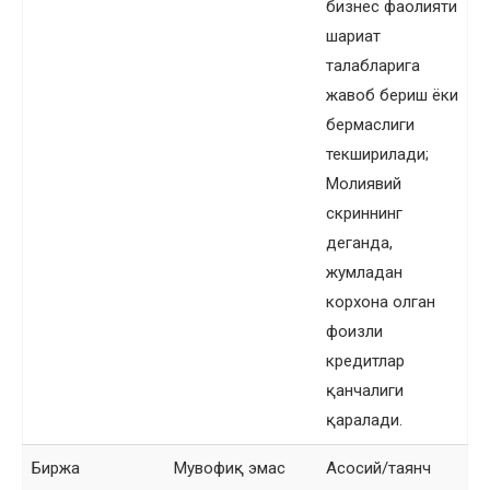
бизнес фаолияти
шариат
талабларига
жавоб бериш ёки
бермаслиги
текширилади;
Молиявий
скриннинг
деганда,
жумладан
корхона олган
фоизли
кредитлар
қанчалиги
қаралади.
Биржа
Мувофиқ эмас
Асосий/таянч