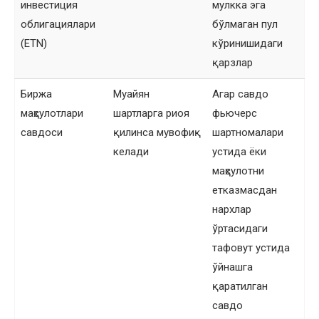
инвестиция
мулкка эга
облигациялари
бўлмаган пул
(ETN)
кўринишидаги
қарзлар
Биржа
Муайян
Агар савдо
маҳсулотлари
шартларга риоя
фьючерс
савдоси
қилинса мувофиқ
шартномалари
келади
устида ёки
маҳсулотни
етказмасдан
нархлар
ўртасидаги
тафовут устида
ўйнашга
қаратилган
савдо