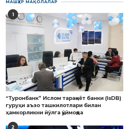
МАШҲУР МАҚОЛАЛАР
1
“Туронбанк” Ислом тараққиёт банки (IsDB)
гуруҳи аъзо ташкилотлари билан
ҳамкорликни йўлга қўймоқда
2