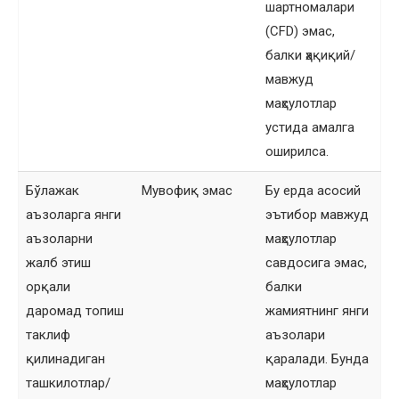
шартномалари
(CFD) эмас,
балки ҳақиқий/
мавжуд
маҳсулотлар
устида амалга
оширилса.
Бўлажак
Мувофиқ эмас
Бу ерда асосий
аъзоларга янги
эътибор мавжуд
аъзоларни
маҳсулотлар
жалб этиш
савдосига эмас,
орқали
балки
даромад топиш
жамиятнинг янги
таклиф
аъзолари
қилинадиган
қаралади. Бунда
ташкилотлар/
маҳсулотлар