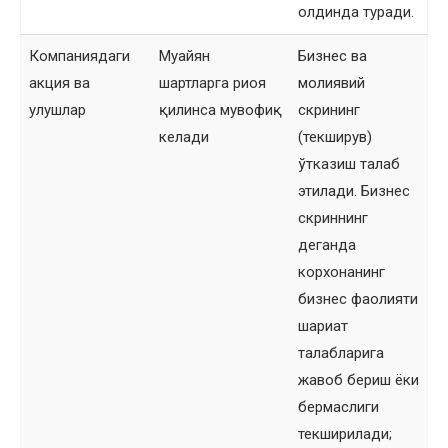
олдинда туради.
Компаниядаги
Муайян
Бизнес ва
акция ва
шартларга риоя
молиявий
улушлар
қилинса мувофиқ
скрининг
келади
(текширув)
ўтказиш талаб
этилади. Бизнес
скриннинг
деганда
корхонанинг
бизнес фаолияти
шариат
талабларига
жавоб бериш ёки
бермаслиги
текширилади;