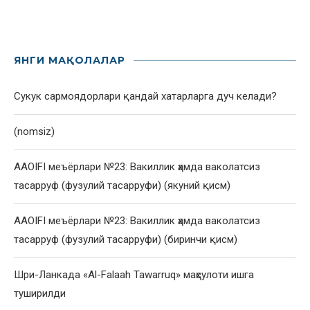
ЯНГИ МАҚОЛАЛАР
Сукук сармоядорлари қандай хатарларга дуч келади?
(nomsiz)
AAOIFI меъёрлари №23: Вакиллик ҳамда ваколатсиз
тасарруф (фузулий тасарруфи) (якуний қисм)
AAOIFI меъёрлари №23: Вакиллик ҳамда ваколатсиз
тасарруф (фузулий тасарруфи) (биринчи қисм)
Шри-Ланкада «Al-Falaah Tawarruq» маҳсулоти ишга
туширилди