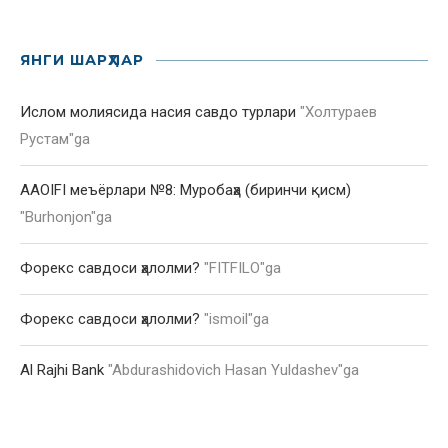
ЯНГИ ШАРҲЛАР
Ислом молиясида насия савдо турлари
"
Холтураев
Рустам
"ga
AAOIFI меъёрлари №8: Муробаҳа (биринчи қисм)
"
Burhonjon
"ga
Форекс савдоси ҳалолми?
"
FITFILO
"ga
Форекс савдоси ҳалолми?
"
ismoil
"ga
Al Rajhi Bank
"
Abdurashidovich Hasan Yuldashev
"ga