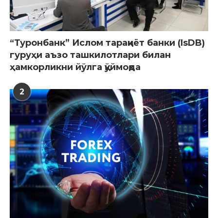
“Туронбанк” Ислом тараққиёт банки (IsDB)
гуруҳи аъзо ташкилотлари билан
ҳамкорликни йўлга қўймоқда
2