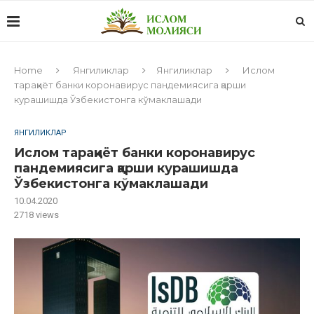
Home
Янгиликлар
Янгиликлар
Ислом
тараққиёт банки коронавирус пандемиясига қарши
курашишда Ўзбекистонга кўмаклашади
ЯНГИЛИКЛАР
Ислом тараққиёт банки коронавирус
пандемиясига қарши курашишда
Ўзбекистонга кўмаклашади
10.04.2020
2718
views