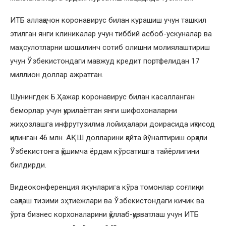
ИТБ аллақачон коронавирус билан курашиш учун ташкил
этилган янги клиникалар учун тиббий асбоб-ускуналар ва
маҳсулотларни шошилинч сотиб олишни молиялаштириш
учун Ўзбекистондаги мавжуд кредит портфелидан 17
миллион доллар ажратган.
Шунингдек Б.Ҳажар коронавирус билан касалланган
беморлар учун қурилаётган янги шифохоналарни
жиҳозлашга инфрутузилма лойиҳалари доирасида иқтисод
қилинган 46 млн. АҚШ долларини қайта йўналтириш орқали
Ўзбекистонга қўшимча ёрдам кўрсатишга тайёрлигини
билдирди.
Видеоконференция якунларига кўра томонлар соғлиқни
сақлаш тизими эҳтиёжлари ва Ўзбекистондаги кичик ва
ўрта бизнес корхоналарини қўллаб-қувватлаш учун ИТБ