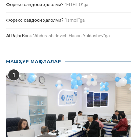
Форекс савдоси ҳалолми?
"
FITFILO
"ga
Форекс савдоси ҳалолми?
"
ismoil
"ga
Al Rajhi Bank
"
Abdurashidovich Hasan Yuldashev
"ga
МАШҲУР МАҚОЛАЛАР
1