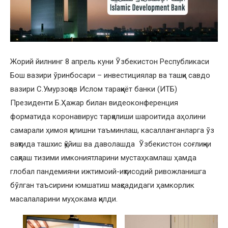
Жорий йилнинг 8 апрель куни Ўзбекистон Республикаси
Бош вазири ўринбосари – инвестициялар ва ташқи савдо
вазири С.Умурзоқов Ислом тараққиёт банки (ИТБ)
Президенти Б.Ҳажар билан видеоконференция
форматида коронавирус тарқалиши шароитида аҳолини
самарали ҳимоя қилишни таъминлаш, касалланганларга ўз
вақтида ташхис қўйиш ва даволашда Ўзбекистон соғлиқни
сақлаш тизими имкониятларини мустаҳкамлаш ҳамда
глобал пандемияни ижтимоий-иқтисодий ривожланишга
бўлган таъсирини юмшатиш мақсадидаги ҳамкорлик
масалаларини муҳокама қилди.