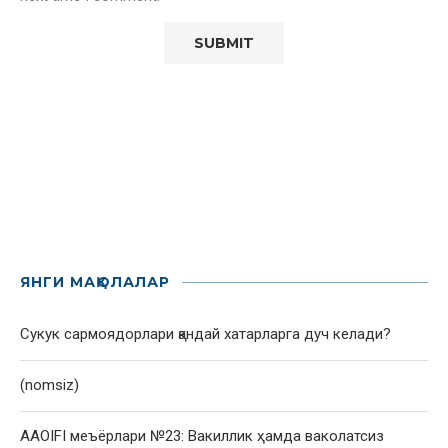
ЯНГИ МАҚОЛАЛАР
Сукук сармоядорлари қандай хатарларга дуч келади?
(nomsiz)
AAOIFI меъёрлари №23: Вакиллик ҳамда ваколатсиз