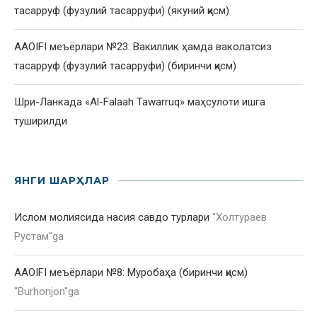
тасарруф (фузулий тасарруфи) (якуний қисм)
AAOIFI меъёрлари №23: Вакиллик ҳамда ваколатсиз
тасарруф (фузулий тасарруфи) (биринчи қисм)
Шри-Ланкада «Al-Falaah Tawarruq» маҳсулоти ишга
туширилди
ЯНГИ ШАРҲЛАР
Ислом молиясида насия савдо турлари
"
Холтураев
Рустам
"ga
AAOIFI меъёрлари №8: Муробаҳа (биринчи қисм)
"
Burhonjon
"ga