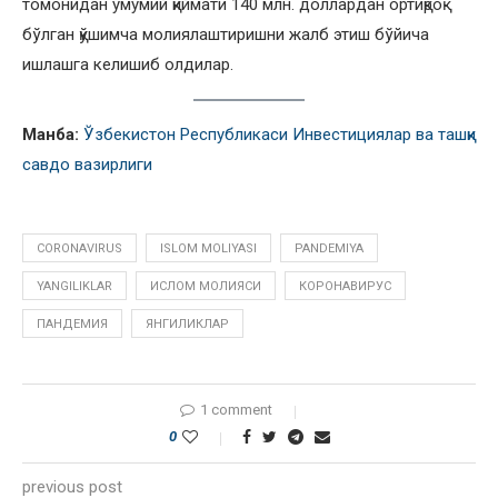
томонидан умумий қиймати 140 млн. доллардан ортиқроқ
бўлган қўшимча молиялаштиришни жалб этиш бўйича
ишлашга келишиб олдилар.
Манба:
Ўзбекистон Республикаси Инвестициялар ва ташқи
савдо вазирлиги
CORONAVIRUS
ISLOM MOLIYASI
PANDEMIYA
YANGILIKLAR
ИСЛОМ МОЛИЯСИ
КОРОНАВИРУС
ПАНДЕМИЯ
ЯНГИЛИКЛАР
1 comment
0
previous post