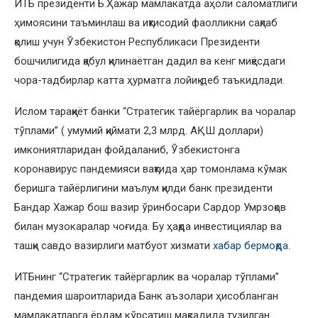
ИТБ президенти Б.Ҳажар мамлакатда аҳоли саломатлиги
ҳимоясини таъминлаш ва иқтисодий фаолликни сақлаб
қолиш учун Ўзбекистон Республикаси Президенти
бошчилигида қабул қилинаётган дадил ва кенг миқёсдаги
чора-тадбирлар катта ҳурматга лойиқ деб таъкидлади.
Ислом тараққиёт банки “Стратегик тайёргарлик ва чоралар
тўплами” ( умумий қиймати 2,3 млрд. АҚШ доллари)
имкониятларидан фойдаланиб, Ўзбекистонга
коронавирус пандемияси вақтида ҳар томонлама кўмак
беришга тайёрлигини маълум қилди банк президенти
Бандар Хажар бош вазир ўринбосари Сардор Умрзоқов
билан музокаралар чоғида. Бу ҳақда инвестициялар ва
ташқи савдо вазирлиги матбуот хизмати
хабар бермоқда.
ИТБнинг “Стратегик тайёргарлик ва чоралар тўплами”
пандемия шароитларида Банк аъзолари ҳисобланган
мамлакатларга ёрдам кўрсатиш мақсадида тузилган.