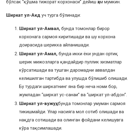
бўлсак “қўшма тижорат корхонаси” дейиш ҳам мумкин.
Ширкат ул-Акд
уч турга бўлинади:
Ширкат ул-Амвал,
бунда томонлар бирор
корхонага сармоя киритишади ва шу корхона
доирасида шерикка айланишади.
Ширкат ул-Амал,
бунда икки ёки ундан ортиқ
шерик мижозларга қандайдир пуллик хизматлар
кўрсатишади ва тушган даромадни аввалдан
келишилган тартибда ва улушда бўлишиб олишади.
Бу турдаги ширкатнинг яна бир неча номи бор,
жумладан “ширкат ус-санаи” ва “ширкат ул-абдон”.
Ширкат ул-вужуҳ,
бунда томонлар умуман сармоя
тикишмайди. Улар насияга мол сотиб олишади ва
нақдга сотишади ва олинган фойдани келишувга
кўра тақсимлашади.