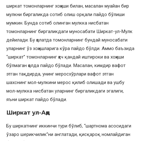
ширкат томонларнинг хоҳиши билан, масалан муайан бир
мулкни биргаликда сотиб олиш орқали пайдо бўлиши
мумкин. Бунда сотиб олинган мулкка нисбатан
томонларнинг биргаликдаги муносабати Ширкат-ул-Мулк
дейилади. Бу ҳолатда томонларнинг бундай муносабати
уларнинг ўз хоҳишларига кўра пайдо бўлди. Аммо баъзида
“ширкат” томонларнинг ҳеч қандай иштироки ва хоҳиши
бўлмаган ҳолда пайдо бўлади. Масалан, кимдир вафот
этган тақдирда, унинг меросхўрлари вафот этган
шахснинг мол-мулкини мерос қилиб олишади ва ушбу
мол-мулкка нисбатан уларнинг биргаликдаги эгалиги,
яъни ширкат пайдо бўлади.
Ширкат ул-Ақд
Бу ширкатнинг иккинчи тури бўлиб, “шартнома асосидаги
ўзаро шерикчилик”ни англатади, қисқароқ номлайдиган