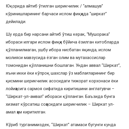
Юқорида айтиб ўтилган шерикчилик / “алмашув”
кўринишларининг барчаси ислом фиқҳида “ширкат”
дейилади.
Шу ерда бир нарсани айтиб ўтиш керак, “Мушорака”
ибораси илгари ислом фиқҳи бўйича ёзилган китобларда
қўлланилмаган, ушбу ибора нисбатан яқинда, ислом
молияси мавзусида ёзган олим ва мутахассислар
томонидан қўлланишни бошлаган. Ундан аввал “Ширкат”,
яъни икки ёки кўпроқ шахслар ўз маблағларининг бир
қисмини шерикчилик асосидаги тижорат корхонаси ёки
лойиҳасига сармоя сифатида киритишини англатувчи –
“Ширкат-ул-амвал” ибораси қўлланган. Баъзида бунга
хизмат кўрсатиш соҳасидаги шерикчилик – Ширкат ул-
амал ҳам киритилган.
Кўриб турганимиздек, “Ширкат” атамаси бугунги кунда