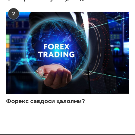
2
Форекс савдоси ҳалолми?