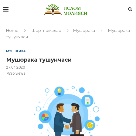
Home
Шартномалар
Мушорака
Мушорака
тушунчаси
МУШОРАКА
Мушорака тушунчаси
27.04.2020
7836
views