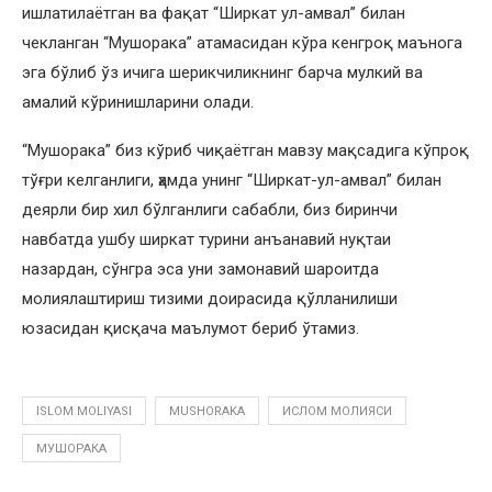
ишлатилаётган ва фақат “Ширкат ул-амвал” билан
чекланган “Мушорака” атамасидан кўра кенгроқ маънога
эга бўлиб ўз ичига шерикчиликнинг барча мулкий ва
амалий кўринишларини олади.
“Мушорака” биз кўриб чиқаётган мавзу мақсадига кўпроқ
тўғри келганлиги, ҳамда унинг “Ширкат-ул-амвал” билан
деярли бир хил бўлганлиги сабабли, биз биринчи
навбатда ушбу ширкат турини анъанавий нуқтаи
назардан, сўнгра эса уни замонавий шароитда
молиялаштириш тизими доирасида қўлланилиши
юзасидан қисқача маълумот бериб ўтамиз.
ISLOM MOLIYASI
MUSHORAKA
ИСЛОМ МОЛИЯСИ
МУШОРАКА