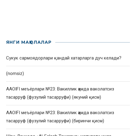
ЯНГИ МАҚОЛАЛАР
Сукук сармоядорлари қандай хатарларга дуч келади?
(nomsiz)
AAOIFI меъёрлари №23: Вакиллик ҳамда ваколатсиз
тасарруф (фузулий тасарруфи) (якуний қисм)
AAOIFI меъёрлари №23: Вакиллик ҳамда ваколатсиз
тасарруф (фузулий тасарруфи) (биринчи қисм)