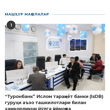
МАШҲУР МАҚОЛАЛАР
1
“Туронбанк” Ислом тараққиёт банки (IsDB)
гуруҳи аъзо ташкилотлари билан
ҳамкорликни йўлга қўймоқда