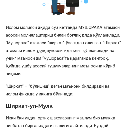
Ислом молияси ҳақида сўз кетганда МУШОРАКА атамаси
асосан молиялаштириш билан боғлиқ ҳолда қўлланилади.
“Мушорака” атамаси “ширкат” ўзагидан олинган. “Ширкат”
атамаси ислом ҳуқуқшунослигида кенг қўлланилади ва
унинг маъноси ҳам “мушорака”га қараганда кенгроқ.
Қуйида ушбу асосий тушунчаларнинг маъносини кўриб
чиқамиз.
“Ширкат” – “бўлишиш” деган маънони билдиради ва
ислом фиқҳида у иккига бўлинади:
Ширкат-ул-Мулк
Икки ёки ундан ортиқ шахсларнинг маълум бир мулкка
нисбатан биргаликдаги эгалигига айтилади. Бундай