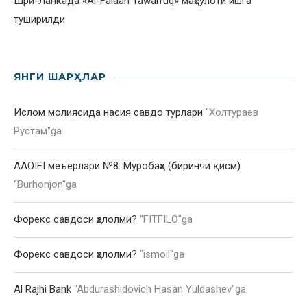
Шри-Ланкада «Al-Falaah Tawarruq» маҳсулоти ишга
туширилди
ЯНГИ ШАРҲЛАР
Ислом молиясида насия савдо турлари
"
Холтураев
Рустам
"ga
AAOIFI меъёрлари №8: Муробаҳа (биринчи қисм)
"
Burhonjon
"ga
Форекс савдоси ҳалолми?
"
FITFILO
"ga
Форекс савдоси ҳалолми?
"
ismoil
"ga
Al Rajhi Bank
"
Abdurashidovich Hasan Yuldashev
"ga