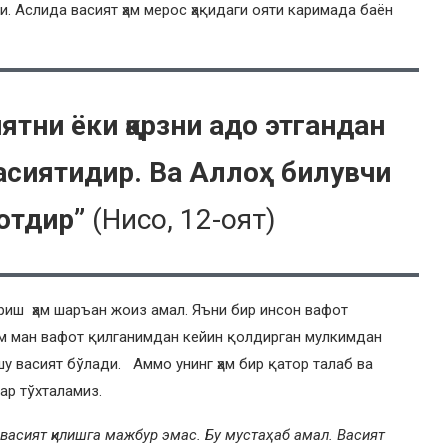
и. Аслида васият ҳам мерос ҳақидаги ояти каримада баён
ятни ёки қарзни адо этгандан
асиятидир. Ва Аллоҳ билувчи
отдир”
(Нисо, 12-оят)
риш ҳам шаръан жоиз амал. Яъни бир инсон вафот
м ман вафот қилганимдан кейин қолдирган мулкимдан
у васият бўлади. Аммо унинг ҳам бир қатор талаб ва
ар тўхталамиз.
васият қилишга мажбур эмас.
Б
у мустаҳаб амал. Васият