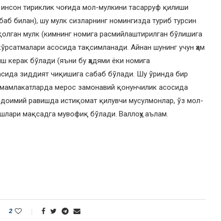
и инсон тириклик чоғида мол-мулкини тасарруф қилиши
абаб билан), шу мулк сизларнинг номингизда туриб турсин
а қолган мулк (кимнинг номига расмийлаштирилган бўлишига
ўрсатмалари асосида тақсимланади. Айнан шунинг учун ҳам
ш керак бўлади (яъни бу ҳадями ёки номига
тасида зиддият чиқишига сабаб бўлади. Шу ўринда бир
к мамлакатларда мерос замонавий қонунчилик асосида
 доимий равишда истиқомат қилувчи мусулмонлар, ўз мол-
ишлари мақсадга мувофиқ бўлади. Валлоҳу аълам.
2