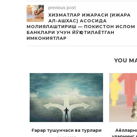
previous post
ХИЗМАТЛАР ИЖАРАСИ (ИЖАРА
АЛ-АШХАС) АСОСИДА
МОЛИЯЛАШТИРИШ — ПОКИСТОН ИСЛОМ
БАНКЛАРИ УЧУН ЙЎҚОТИЛАЁТГАН
ИМКОНИЯТЛАР
YOU MA
оқадор
Ғарар тушунчаси ва турлари
Аёлларн
лалар
уларнинг