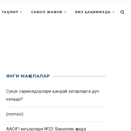
 ТАҲЛИЛ
САВОЛ-ЖАВОБ
БИЗ ҲАҚИМИЗДА
ЯНГИ МАҚОЛАЛАР
Сукук сармоядорлари қандай хатарларга дуч
келади?
(nomsiz)
AAOIFI меъёрлари №23: Вакиллик ҳамда