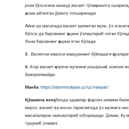
рози бўлсагина мазкур васият тўлиқ амалга оширил
қисми айтилган ўринга топширилади.
Айни шу масалада васият қилинган мулк, ўз эгасиг
бўлса-да бировнинг ҳақини ўзлаштириб олган бўлад
Яъни бировнинг ҳақини еган бўлади.
5.
Васиятни ижроси марҳумнинг бўйнидаги қарзлари 
6.
Агар васият қилувчи мулкини ношаръий, ножоиз жо
бажарилмайди.
Манба
:
https://islommoliyasi.uz/uz/vasiyat/
Қўшимча изоҳ:
бизда одамлар фароиз илмини билиш
мерос, васият ва инсон тириклигида ўз мулкига ни
масалаларни чалкаштириб юборишади. Демак, бу м
тушуниб оламиз: