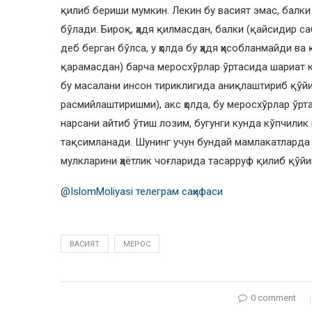
қилиб бериши мумкин. Лекин бу васият эмас, балк
бўлади. Бироқ, ҳадя қилмасдан, балки (қайсидир с
деб берган бўлса, у ҳолда бу ҳадя ҳисобланмайди в
қарамасдан) барча меросхўрлар ўртасида шариат к
бу масалани инсон тириклигида аниқлаштириб қўйи
расмийлаштиришми), акс ҳолда, бу меросхўрлар ўр
нарсани айтиб ўтиш лозим, бугунги кунда кўпчили
тақсимланади. Шунинг учун бундай мамлакатларда
мулкларини ҳаётлик чоғларида тасарруф қилиб қўй
@IslomMoliyasi телеграм саҳифаси
ВАСИЯТ
МЕРОС
0 comment