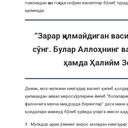
томонидан ҳам гоҳида ноўрин васиятлар бўлиб турад
қилинади.
“Зарар қилмайдиган васи
сўнг. Булар Аллоҳнинг в
ҳамда Ҳалийм З
Демак, мол-мулкини кимгадир васият қилиб қолди
қилишидан аввал меросхўрларини йиғиб “болалари
фалончига мунча миқдорда беринглар” деса мана ш
қоидалари мавжуд бўлиб қуйида уларга имкон қад
1.
Мулкдор одам ўзининг мерос молидан кимгадир 