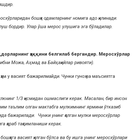
 ишдир.
схўрларидан бошқа одамларнинг номига адо қилинади.
уш бордир. Улар ўша мерос улушига эга бўладилар.
ақдорларнинг ҳаққини белгилаб бергандир. Меросхўрлар
 ибни Можа, Аҳмад ва Байҳақийлар ривояти).
ам у васият бажарилмайди. Чунки гуноҳ ва маъсиятга
улкнинг 1/3 қисмидан ошмаслиги керак. Масалан, бир инсон
ўзим таълим олган мактабга мулкимнинг ярмини ўтказиб
мида бажарилади. Чунки унинг қолган мулки меросхўрлар
га қараб тақсимланиши керак.
қага васият қилган бўлса ва бу ишга унинг меросхўрлари