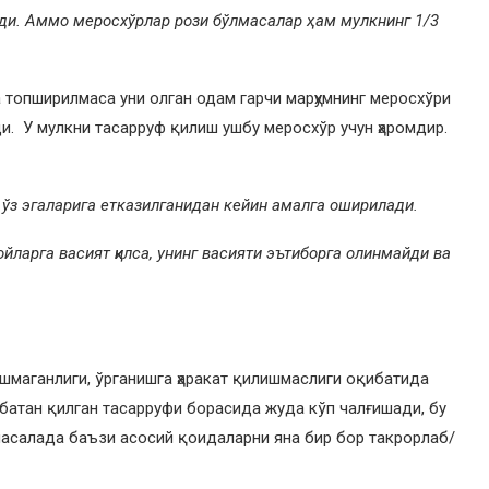
ади. Аммо меросхўрлар рози бўлмасалар ҳам мулкнинг 1/3
а топширилмаса уни олган одам гарчи марҳумнинг меросхўри
и. У мулкни тасарруф қилиш ушбу меросхўр учун ҳаромдир.
ўз эгаларига етказилганидан кейин амалга оширилади
.
йларга васият қилса, унинг васияти эътиборга олинмайди ва
маганлиги, ўрганишга ҳаракат қилишмаслиги оқибатида
сбатан қилган тасарруфи борасида жуда кўп чалғишади, бу
асалада баъзи асосий қоидаларни яна бир бор такрорлаб/