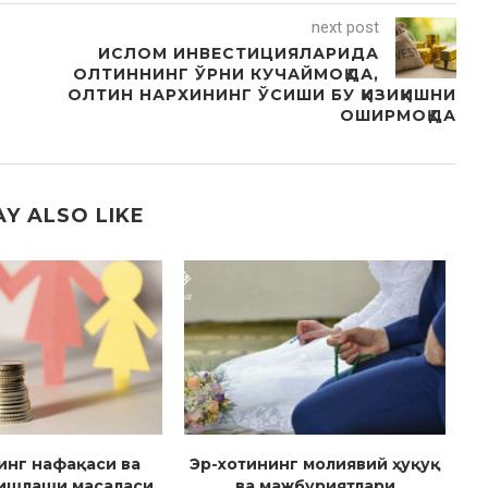
next post
ИСЛОМ ИНВЕСТИЦИЯЛАРИДА
ОЛТИННИНГ ЎРНИ КУЧАЙМОҚДА,
ОЛТИН НАРХИНИНГ ЎСИШИ БУ ҚИЗИҚИШНИ
ОШИРМОҚДА
Y ALSO LIKE
инг нафақаси ва
Эр-хотининг молиявий ҳуқуқ
 ишлаши масаласи
ва мажбуриятлари