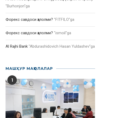
"
Burhonjon
"ga
Форекс савдоси ҳалолми?
"
FITFILO
"ga
Форекс савдоси ҳалолми?
"
ismoil
"ga
Al Rajhi Bank
"
Abdurashidovich Hasan Yuldashev
"ga
МАШҲУР МАҚОЛАЛАР
1