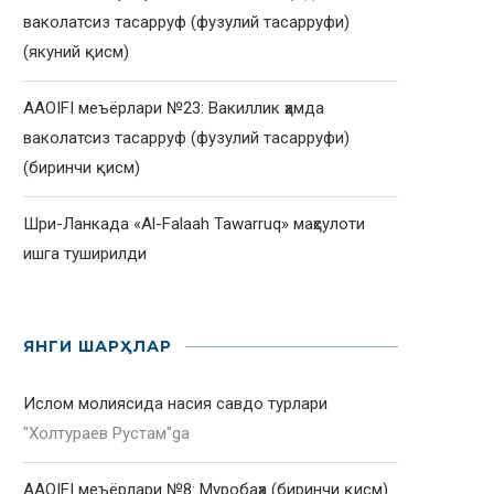
ваколатсиз тасарруф (фузулий тасарруфи)
(якуний қисм)
AAOIFI меъёрлари №23: Вакиллик ҳамда
ваколатсиз тасарруф (фузулий тасарруфи)
(биринчи қисм)
Шри-Ланкада «Al-Falaah Tawarruq» маҳсулоти
ишга туширилди
ЯНГИ ШАРҲЛАР
Ислом молиясида насия савдо турлари
"
Холтураев Рустам
"ga
AAOIFI меъёрлари №8: Муробаҳа (биринчи қисм)