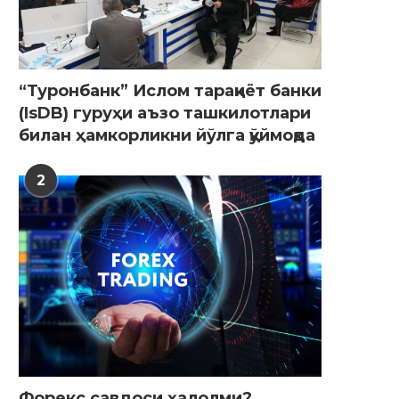
“Туронбанк” Ислом тараққиёт банки
(IsDB) гуруҳи аъзо ташкилотлари
билан ҳамкорликни йўлга қўймоқда
2
Форекс савдоси ҳалолми?