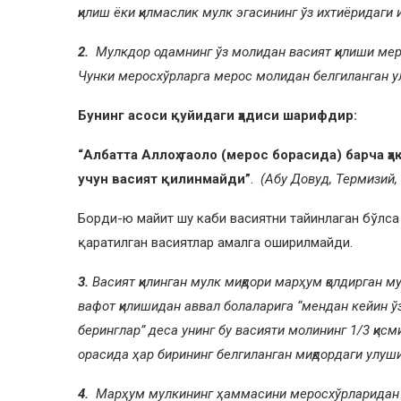
қилиш ёки қилмаслик мулк эгасининг ўз ихтиёридаги
2.
Мулкдор одамнинг ўз молидан васият қилиши меро
Чунки меросхўрларга мерос молидан белгиланган ул
Бунинг асоси қуйидаги ҳадиси шарифдир:
“Албатта Аллоҳ таоло (мерос борасида) барча ҳ
учун васият қилинмайди”
.
(Абу Довуд, Термизий,
Борди-ю майит шу каби васиятни тайинлаган бўлса ҳ
қаратилган васиятлар амалга оширилмайди.
3.
Васият қилинган мулк миқдори марҳум қолдирган м
вафот қилишидан аввал болаларига “мендан кейин 
беринглар” деса унинг бу васияти молининг 1/3 қис
орасида ҳар бирининг белгиланган миқдордаги улуши
4.
Марҳум мулкининг ҳаммасини меросхўрларидан бош