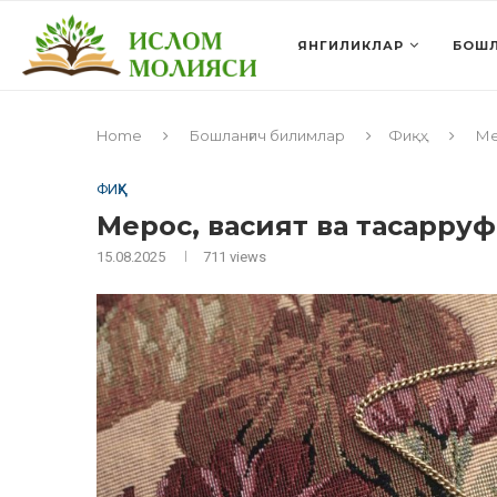
ЯНГИЛИКЛАР
БОШЛ
Home
Бошланғич билимлар
Фиқҳ
Ме
ФИҚҲ
Мерос, васият ва тасарруф
15.08.2025
711
views