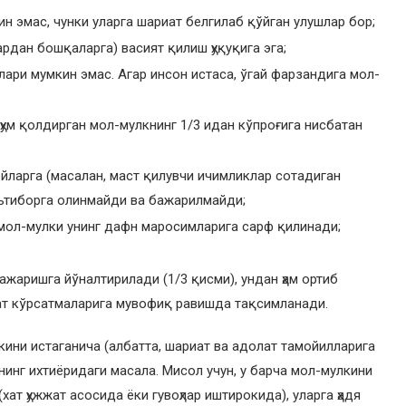
н эмас, чунки уларга шариат белгилаб қўйган улушлар бор;
рдан бошқаларга) васият қилиш ҳуқуқига эга;
ари мумкин эмас. Агар инсон истаса, ўгай фарзандига мол-
ҳум қолдирган мол-мулкнинг 1/3 идан кўпроғига нисбатан
йларга (масалан, маст қилувчи ичимликлар сотадиган
эътиборга олинмайди ва бажарилмайди;
 мол-мулки унинг дафн маросимларига сарф қилинади;
ажаришга йўналтирилади (1/3 қисми), ундан ҳам ортиб
ат кўрсатмаларига мувофиқ равишда тақсимланади.
кини истаганича (албатта, шариат ва адолат тамойилларига
нинг ихтиёридаги масала. Мисол учун, у барча мол-мулкини
хат ҳужжат асосида ёки гувоҳлар иштирокида), уларга ҳадя