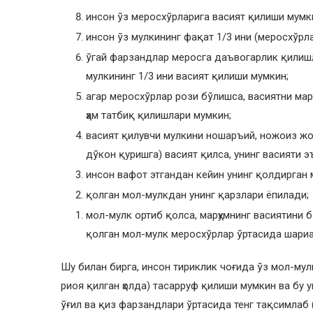
инсон ўз меросхўрларига васият қилиши мумки
инсон ўз мулкининг фақат 1/3 ини (меросхўрла
ўгай фарзандлар меросга даъвогарлик қилишл
мулкининг 1/3 ини васият қилиши мумкин;
агар меросхўрлар рози бўлишса, васиятни мар
ҳам татбиқ қилишлари мумкин;
васият қилувчи мулкини ношаръий, ножоиз жо
дўкон қуришга) васият қилса, унинг васияти 
инсон вафот этгандан кейин унинг қолдирган
қолган мол-мулкдан унинг қарзлари ёпилади;
мол-мулк ортиб қолса, марҳумнинг васиятини б
қолган мол-мулк меросхўрлар ўртасида шари
Шу билан бирга, инсон тириклик чоғида ўз мол-мул
риоя қилган ҳолда) тасарруф қилиши мумкин ва бу у
ўғил ва қиз фарзандлари ўртасида тенг тақсимлаб (