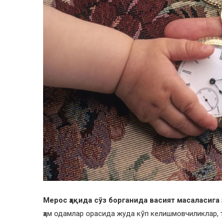
Мерос ҳақида сўз борганида васият масаласига ҳ
ҳам одамлар орасида жуда кўп келишмовчиликлар, 