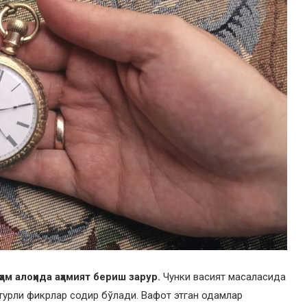
ам алоҳида аҳамият бериш зарур.
Чунки васият масаласида
турли фикрлар содир бўлади. Вафот этган одамлар