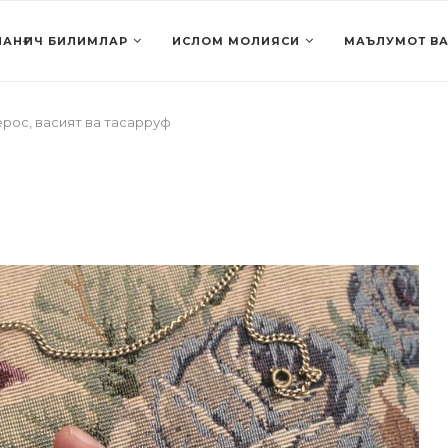
АНҒИЧ БИЛИМЛАР
ИСЛОМ МОЛИЯСИ
МАЪЛУМОТ ВА
рос, васият ва тасарруф