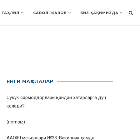
 ТАҲЛИЛ
САВОЛ-ЖАВОБ
БИЗ ҲАҚИМИЗДА
ЯНГИ МАҚОЛАЛАР
Сукук сармоядорлари қандай хатарларга дуч
келади?
(nomsiz)
AAOIFI меъёрлари №23: Вакиллик ҳамда