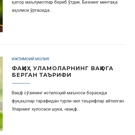
қатор маълумотлар бериб ўтдик. Бизнинг минтақа
аҳолиси ўртасида…
ИЖТИМОИЙ МОЛИЯ
ФАҚИҲ УЛАМОЛАРНИНГ ВАҚФГА
БЕРГАН ТАЪРИФИ
Вақф сўзининг истилоҳий маъноси борасида
фуқаҳолар тарафидан турли-хил таърифлар айтилган.
Уларнинг хулосаси шуки, «вақф…