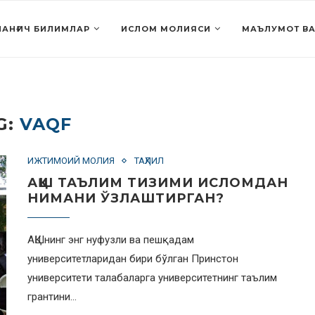
АНҒИЧ БИЛИМЛАР
ИСЛОМ МОЛИЯСИ
МАЪЛУМОТ ВА
G:
VAQF
ИЖТИМОИЙ МОЛИЯ
ТАҲЛИЛ
АҚШ ТАЪЛИМ ТИЗИМИ ИСЛОМДАН
НИМАНИ ЎЗЛАШТИРГАН?
АҚШнинг энг нуфузли ва пешқадам
университетларидан бири бўлган Принстон
университети талабаларга университетнинг таълим
грантини…