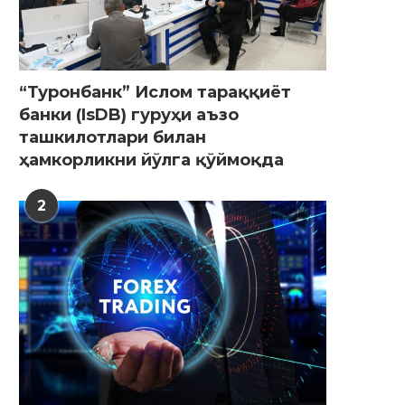
“Туронбанк” Ислом тараққиёт
банки (IsDB) гуруҳи аъзо
ташкилотлари билан
ҳамкорликни йўлга қўймоқда
2