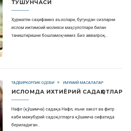
ТУШУНЧАСИ
Ҳурматли саҳифамиз аъзолари, бугундан сизларни
ислом ижтимоий молияси маҳсулотлари билан
таништиришни бошламоқчимиз. Биз аввалроқ…
ТАДБИРКОРЛИК ОДОБИ
УМУМИЙ МАСАЛАЛАР
ИСЛОМДА ИХТИЁРИЙ САДАҚОТЛАР
Нафл (қўшимча) садақа Нафл, яъни закот ва фитр
каби мажубурий садоқотларга қўшимча сифатида
бериладиган…