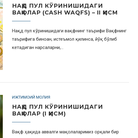
НАҚД ПУЛ КЎРИНИШИДАГИ
ВАҚФЛАР (CASH WAQFS) – II ҚИСМ
Нақд пул кўринишидаги вақфнинг таърифи Вақфнинг
таърифига биноан, истеъмол қилинса, йўқ бўлиб
кетадиган нарсаларни,…
ИЖТИМОИЙ МОЛИЯ
НАҚД ПУЛ КЎРИНИШИДАГИ
ВАҚФЛАР (I ҚИСМ)
Вақф ҳақида аввалги мақолаларимиз орқали бир