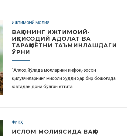
ИЖТИМОИЙ МОЛИЯ
ВАҚФНИНГ ИЖТИМОИЙ-
ИҚТИСОДИЙ АДОЛАТ ВА
ТАРАҚҚИЁТНИ ТАЪМИНЛАШДАГИ
ЎРНИ
“Аллоҳ йўлида молларини инфоқ-эҳсон
қилувчиларнинг мисоли худди ҳар бир бошоғида
юзтадан дони бўлган еттита…
ФИҚҲ
ИСЛОМ МОЛИЯСИДА ВАҚФ