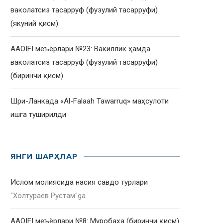
ваколатсиз тасарруф (фузулий тасарруфи)
(якуний қисм)
AAOIFI меъёрлари №23: Вакиллик ҳамда
ваколатсиз тасарруф (фузулий тасарруфи)
(биринчи қисм)
Шри-Ланкада «Al-Falaah Tawarruq» маҳсулоти
ишга туширилди
ЯНГИ ШАРҲЛАР
Ислом молиясида насия савдо турлари
"
Холтураев Рустам
"ga
AAOIFI меъёрлари №8: Муробаҳа (биринчи қисм)