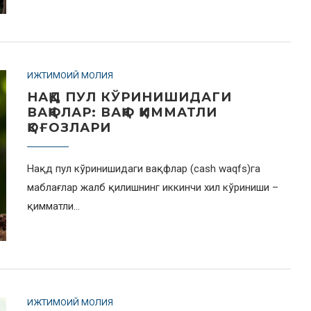
ИЖТИМОИЙ МОЛИЯ
НАҚД ПУЛ КЎРИНИШИДАГИ
ВАҚФЛАР: ВАҚФ ҚИММАТЛИ
ҚОҒОЗЛАРИ
Нақд пул кўринишидаги вақфлар (cash waqfs)га
маблағлар жалб қилишнинг иккинчи хил кўриниши –
қимматли…
ИЖТИМОИЙ МОЛИЯ