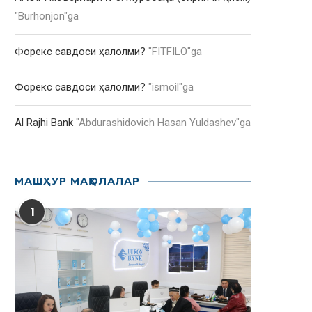
"
Burhonjon
"ga
Форекс савдоси ҳалолми?
"
FITFILO
"ga
Форекс савдоси ҳалолми?
"
ismoil
"ga
Al Rajhi Bank
"
Abdurashidovich Hasan Yuldashev
"ga
МАШҲУР МАҚОЛАЛАР
1