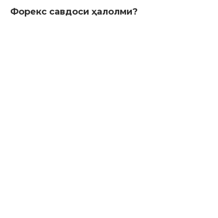
Форекс савдоси ҳалолми?