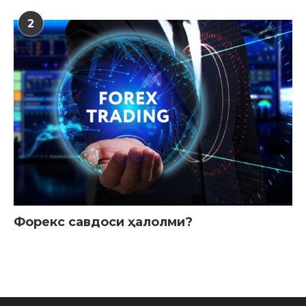
2
Форекс савдоси ҳалолми?