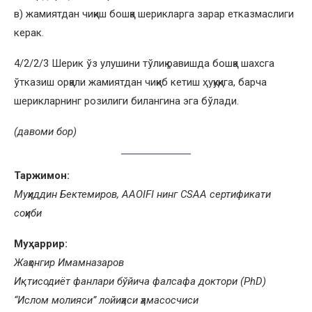
в) жамиятдан чиқиш бошқа шерикларга зарар етказмаслиги
керак.
4/2/2/3 Шерик ўз улушини тўлиқ равишда бошқа шахсга
ўтказиш орқали жамиятдан чиқиб кетиш ҳуқуқига, барча
шерикларнинг розилиги билангина эга бўлади.
(давоми бор)
Таржимон:
Муҳиддин Бектемиров, AAOIFI нинг CSAA сертификати
соҳиби
Муҳаррир:
Жаҳонгир Имамназаров
Иқтисодиёт фанлари бўйича фалсафа доктори (PhD)
“Ислом молияси” лойиҳаси ҳамасосчиси