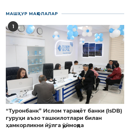
МАШҲУР МАҚОЛАЛАР
1
“Туронбанк” Ислом тараққиёт банки (IsDB)
гуруҳи аъзо ташкилотлари билан
ҳамкорликни йўлга қўймоқда