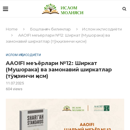
Home
Бошланғич билимлар
Ислом иқтисодиёти
AAOIFI меъёрлари №12: Ширкат (Мушорака) ва
замонавий ширкатлар (тўққизинчи қисм)
ИСЛОМ ИҚТИСОДИЁТИ
AAOIFI меъёрлари №12: Ширкат
(Мушорака) ва замонавий ширкатлар
(тўққизинчи қисм)
11.07.2025
604
views