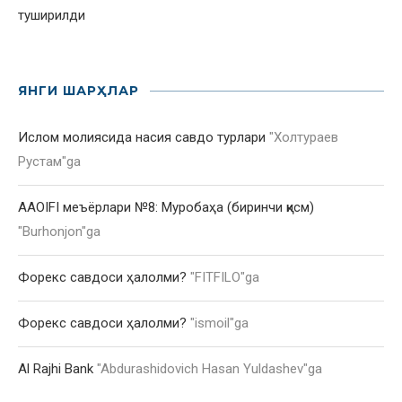
туширилди
ЯНГИ ШАРҲЛАР
Ислом молиясида насия савдо турлари
"
Холтураев
Рустам
"ga
AAOIFI меъёрлари №8: Муробаҳа (биринчи қисм)
"
Burhonjon
"ga
Форекс савдоси ҳалолми?
"
FITFILO
"ga
Форекс савдоси ҳалолми?
"
ismoil
"ga
Al Rajhi Bank
"
Abdurashidovich Hasan Yuldashev
"ga