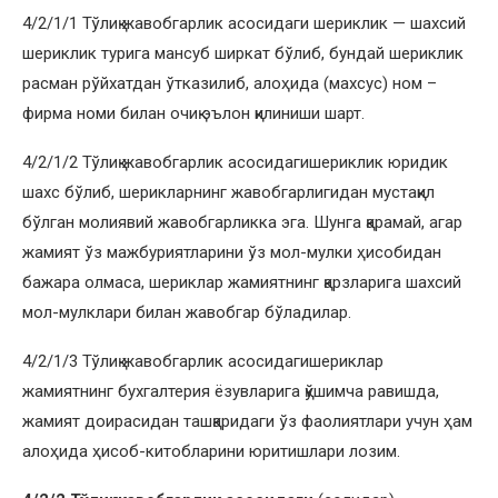
4/2/1/1 Тўлиқ жавобгарлик асосидаги шериклик — шахсий
шериклик турига мансуб ширкат бўлиб, бундай шериклик
расман рўйхатдан ўтказилиб, алоҳида (махсус) ном –
фирма номи билан очиқ эълон қилиниши шарт.
4/2/1/2 Тўлиқ жавобгарлик асосидагишериклик юридик
шахс бўлиб, шерикларнинг жавобгарлигидан мустақил
бўлган молиявий жавобгарликка эга. Шунга қарамай, агар
жамият ўз мажбуриятларини ўз мол-мулки ҳисобидан
бажара олмаса, шериклар жамиятнинг қарзларига шахсий
мол-мулклари билан жавобгар бўладилар.
4/2/1/3 Тўлиқ жавобгарлик асосидагишериклар
жамиятнинг бухгалтерия ёзувларига қўшимча равишда,
жамият доирасидан ташқаридаги ўз фаолиятлари учун ҳам
алоҳида ҳисоб-китобларини юритишлари лозим.