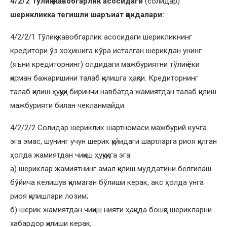
4/2/2 Тўлиқ жавобгарлик асосидаги
(солидар)
шерикликка тегишли шаръиат қоидалари:
4/2/2/1 Тўлиқ жавобгарлик асосидаги шерикликнинг
кредитори ўз хоҳишига кўра исталган шерикдан унинг
(яъни кредиторнинг) олдидаги мажбуриятни тўлиқ ёки
қисман бажаришини талаб қилишга ҳақли. Кредиторнинг
талаб қилиш ҳуқуқи биринчи навбатда жамиятдан талаб қилиш
мажбурияти билан чекланмайди.
4/2/2/2 Солидар шериклик шартномаси мажбурий кучга
эга эмас, шунинг учун шерик қуйидаги шартларга риоя қилган
ҳолда жамиятдан чиқиш ҳуқуқига эга:
а) шериклар жамиятнинг амал қилиш муддатини белгилаш
бўйича келишув қилмаган бўлиши керак, акс ҳолда унга
риоя қилишлари лозим;
б) шерик жамиятдан чиқиш нияти ҳақида бошқа шерикларни
хабардор қилиши керак;