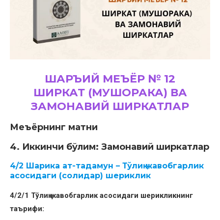
ШАРЪИЙ МЕЪЁР № 12
ШИРКАТ (МУШОРАКА) ВА
ЗАМОНАВИЙ ШИРКАТЛАР
Меъёрнинг матни
4. Иккинчи бўлим: Замонавий ширкатлар
4/2 Шарика ат-тадамун – Тўлиқ жавобгарлик
асосидаги (солидар) шериклик
4/2/1 Тўлиқ жавобгарлик асосидаги шерикликнинг
таърифи: