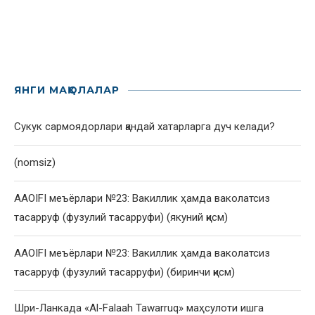
ЯНГИ МАҚОЛАЛАР
Сукук сармоядорлари қандай хатарларга дуч келади?
(nomsiz)
AAOIFI меъёрлари №23: Вакиллик ҳамда ваколатсиз
тасарруф (фузулий тасарруфи) (якуний қисм)
AAOIFI меъёрлари №23: Вакиллик ҳамда ваколатсиз
тасарруф (фузулий тасарруфи) (биринчи қисм)
Шри-Ланкада «Al-Falaah Tawarruq» маҳсулоти ишга