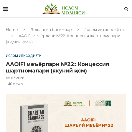
Home
Бошланғич билимлар
Ислом иқтисодиёти
AAOIFI меъёрлари №22: Концессия шартномалари
(якуний қисм)
ИСЛОМ ИҚТИСОДИЁТИ
AAOIFI меъёрлари №22: Концессия
шартномалари (якуний қисм)
05.07.2026
140
views