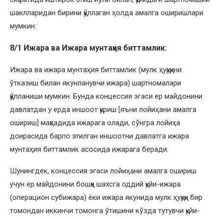
шаклларидан бирини қўллаган ҳолда амалга оширишлари
мумкин:
8/1 Ижара ва Ижара мунтаҳия биттамлик:
Ижара ва ижара мунтаҳия биттамлик (мулк ҳуқуқини
ўтказиш билан якунланувчи ижара) шартномалари
қўлланиши мумкин. Бунда концессия эгаси ер майдонини
давлатдан у ерда иншоот қуриш [яъни лойиҳани амалга
ошириш] мақсадида ижарага олади, сўнгра лойиҳа
доирасида барпо этилган иншоотни давлатга ижара
мунтаҳия биттамлик асосида ижарага беради.
Шунингдек, концессия эгаси лойиҳани амалга ошириш
учун ер майдонини бошқа шахсга оддий қуйи-ижара
(операцион субижара) ёки ижара якунида мулк ҳуқуқи бир
томондан иккинчи томонга ўтишини кўзда тутувчи қуйи-