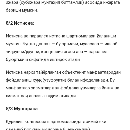
ижара (субижара мунтаҳия биттамлик) асосида ижарага
бериши мумкин.
8/2 Истисна:
Истисна ва параллел истисна шартномалари қўлланиши
мумкин. Бунда давлат — буюртмачи, муассаса — ишлаб
чиқарувчи/қурувчи, концессия эгаси эса — параллел
буюртмачи сифатида иштирок этади.
Истисна нархи тайёрланган объектнинг манфаатларидан
фойдаланиш ҳуқуқи (узуфрукти) билан ифодаланади. Бу
манфаатлар хизматлардан фойдаланувчиларга йиғим ва
хизмат ҳақи эвазига тақдим этилади.
8/3 Мушорака:
Қурилиш концессия шартномаларида доимий ёки
камайиб борувчи мушорака (шерикчилик)