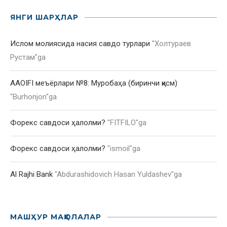
ЯНГИ ШАРҲЛАР
Ислом молиясида насия савдо турлари
"
Холтураев
Рустам
"ga
AAOIFI меъёрлари №8: Муробаҳа (биринчи қисм)
"
Burhonjon
"ga
Форекс савдоси ҳалолми?
"
FITFILO
"ga
Форекс савдоси ҳалолми?
"
ismoil
"ga
Al Rajhi Bank
"
Abdurashidovich Hasan Yuldashev
"ga
МАШҲУР МАҚОЛАЛАР