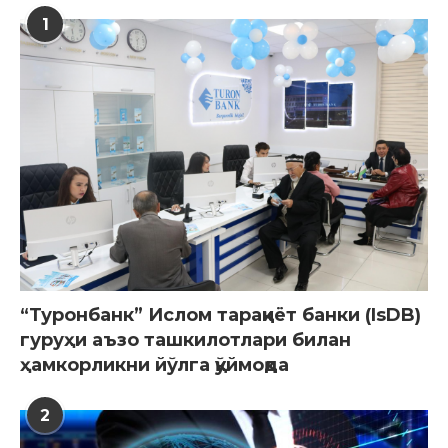
1
“Туронбанк” Ислом тараққиёт банки (IsDB)
гуруҳи аъзо ташкилотлари билан
ҳамкорликни йўлга қўймоқда
2