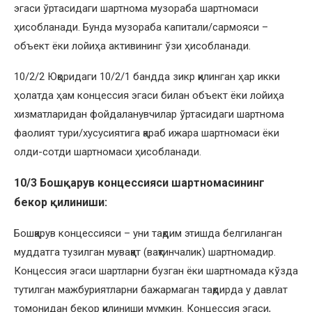
эгаси ўртасидаги шартнома музораба шартномаси
ҳисобланади. Бунда музораба капитали/сармояси –
объект ёки лойиҳа активининг ўзи ҳисобланади.
10/2/2 Юқоридаги 10/2/1 бандда зикр қилинган ҳар икки
ҳолатда ҳам концессия эгаси билан объект ёки лойиҳа
хизматларидан фойдаланувчилар ўртасидаги шартнома
фаолият тури/хусусиятига қараб ижара шартномаси ёки
олди-сотди шартномаси ҳисобланади.
10/3 Бошқарув концессияси шартномасининг
бекор қилиниши:
Бошқарув концессияси – уни тақдим этишда белгиланган
муддатга тузилган муваққат (вақтинчалик) шартномадир.
Концессия эгаси шартларни бузган ёки шартномада кўзда
тутилган мажбуриятларни бажармаган тақдирда у давлат
томонидан бекор қилиниши мумкин. Концессия эгаси,