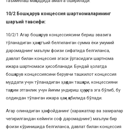
таъминлаш мақсадида амалга оширилади.
10/2 Бошқарув концессия шартномаларининг
шаръий тавсифи:
10/2/1 Агар бошқарув концессиясини бериш эвазига
тўланадиган ҳақ қатъий белгиланган сумма ёки умумий
даромаднинг маълум фоизи сифатида белгиланса,
давлат билан концессия эгаси ўртасидаги шартнома
ижара шартномаси ҳисобланади. Бундай ҳолатда
бошқарув концессиясини берувчи ташкилот концессия
муддати учун тўланадиган ҳақдан ташқари, концессияни
тақдим этганлик учун йиғим ундириш ҳуқуқига эга бўлиб, бу
олдиндан тўланган ижара ҳақи қабилида бўлади.
Агар олинадиган ҳақ фойданинг (харажатлар ва захиралар
чегирилгандан кейинги соф даромаднинг) маълум бир
фоизи кўринишида белгиланса, давлат билан концессия