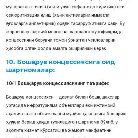
мушоракага тикиш (яъни улуш сифаатида киритиш) ёки
секюритизация қилиш (яъни активларни қимматли
қоғозларга айлантириш) орқали тасарруф этишга ҳақли. Бу
жараёнлар шаръий мезон ва шартларга мувофиқ ҳамда
концессияни берувчи томон ўрнатган чекловларни
ҳисобга олган ҳолда амалга оширилиши керак.
10. Бошқарув концессиясига оид
шартномалар:
10/1 Бошқарув концессиясининг таърифи:
Бошқарув концессияси – давлат билан бошқа шахслар
ўртасида инфратузилма объектлари ёки ижтимоий
аҳамиятга эга объектларни муайян ҳақ эвазига бошқариш
ҳуқуқини бериш ҳақида тузиладиган шартнома бўлиб, у
аҳолига хизмат кўрсатиш ва жамоат манфаатини