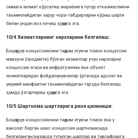
оммага хизмат кўрсатиш жараёнига путур етказмасликни
таъминлайдиган зарур чора-табдирларни кўриш шарти
билан ундан воз кечиш ҳуқуқига эга.
10/4 Хизматларнинг нархларини белгилаш:
Бошқарув концессиясини тақдим этувчи томон концессия
мавзуси (предмети) бўлган хизматлар учун нархларни
концессия эгаси ва инфратузилма ёки объект
хизматларидан фойдаланувчилар ўртасида адолат ва
умумий манфаатни таъминлайдиган тарзда белгилаш
ҳамда ўзгартириш ҳуқуқига эга.
10/5 Шартнома шартларига риоя қилиниши:
Бошқарув концессиясини тақдим этувчи томон ёки у
ваколат берган шахс концессия шартномасида
белгиланган/назарда тутилган шартлар ва тавсифларга