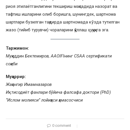
риоя этилаётганлигини текшириш мақсадида назорат ва
тафтиш ишларини олиб боришга, шунингдек, шартнома
шартлари бузилган тақдирда шартномада кўзда тутилган
жазо (тийиб турувчи) чораларини қўллаш ҳуқуқига эга.
Таржимон:
Муҳиддин Бектемиров, AAOIFIнинг CSАА сертификати
соҳиби
Муҳаррир:
Жаҳонгир Имамназаров
Иқтисодиёт фанлари бўйича фалсафа доктори (PhD)
“Ислом молияси” лойиҳаси ҳамасосчиси
0 comment