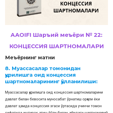
AAOIFI Шаръий меъёри № 22:
КОНЦЕССИЯ ШАРТНОМАЛАРИ
Меъёрнинг матни
8. Муассасалар томонидан
қурилишга оид концессия
шартномаларининг қўлланилиши:
Муассасалар қурилишга оид концессия шартномаларини
давлат билан бевосита муносабат ўрнатиш орқали ёки
давлат ҳамда концессия эгаси ўртасида учинчи томон
сифатида иштирок этиш йўли билан, қуйидаги шартномавий