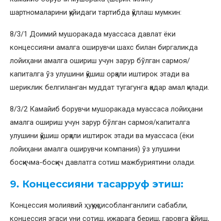
шартномаларини қуйидаги тартибда қўллаш мумкин:
8/3/1 Доимий мушоракада муассаса давлат ёки
концессияни амалга оширувчи шахс билан биргаликда
лойиҳани амалга ошириш учун зарур бўлган сармоя/
капиталга ўз улушини қўшиш орқали иштирок этади ва
шериклик белгиланган муддат тугагунга қадар амал қилади.
8/3/2 Камайиб борувчи мушоракада муассаса лойиҳани
амалга ошириш учун зарур бўлган сармоя/капиталга
улушини қўшиш орқали иштирок этади ва муассаса (ёки
лойиҳани амалга оширувчи компания) ўз улушини
босқичма-босқич давлатга сотиш мажбуриятини олади.
9. Концессияни тасарруф этиш:
Концессия молиявий ҳуқуқ ҳисобланганлиги сабабли,
концессия эгаси уни сотиш, ижарага бериш, гаровга қўйиш,