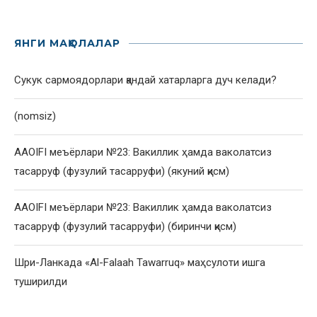
ЯНГИ МАҚОЛАЛАР
Сукук сармоядорлари қандай хатарларга дуч келади?
(nomsiz)
AAOIFI меъёрлари №23: Вакиллик ҳамда ваколатсиз
тасарруф (фузулий тасарруфи) (якуний қисм)
AAOIFI меъёрлари №23: Вакиллик ҳамда ваколатсиз
тасарруф (фузулий тасарруфи) (биринчи қисм)
Шри-Ланкада «Al-Falaah Tawarruq» маҳсулоти ишга
туширилди