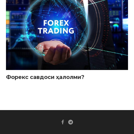
Форекс савдоси ҳалолми?