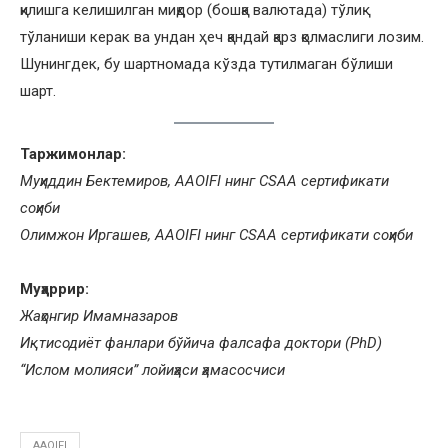
қилишга келишилган миқдор (бошқа валютада) тўлиқ
тўланиши керак ва ундан ҳеч қандай қарз қолмаслиги лозим.
Шунингдек, бу шартномада кўзда тутилмаган бўлиши
шарт.
Таржимонлар:
Муҳиддин Бектемиров, AAOIFI нинг CSAA сертификати
соҳиби
Олимжон Иргашев, AAOIFI нинг CSAA сертификати соҳиби
Муҳаррир:
Жаҳонгир Имамназаров
Иқтисодиёт фанлари бўйича фалсафа доктори (PhD)
“Ислом молияси” лойиҳаси ҳамасосчиси
AAOIFI