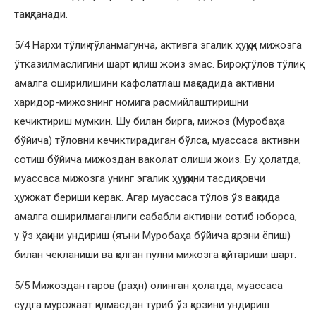
тақиқланади.
5/4 Нархи тўлиқ тўланмагунча, активга эгалик ҳуқуқи мижозга
ўтказилмаслигини шарт қилиш жоиз эмас. Бироқ, тўлов тўлиқ
амалга оширилишини кафолатлаш мақсадида активни
харидор-мижознинг номига расмийлаштиришни
кечиктириш мумкин. Шу билан бирга, мижоз (Муробаҳа
бўйича) тўловни кечиктирадиган бўлса, муассаса активни
сотиш бўйича мижоздан ваколат олиши жоиз. Бу ҳолатда,
муассаса мижозга унинг эгалик ҳуқуқини тасдиқловчи
ҳужжат бериши керак. Агар муассаса тўлов ўз вақтида
амалга оширилмаганлиги сабабли активни сотиб юборса,
у ўз ҳақини ундириш (яъни Муробаҳа бўйича қарзни ёпиш)
билан чекланиши ва қолган пулни мижозга қайтариши шарт.
5/5 Мижоздан гаров (раҳн) олинган ҳолатда, муассаса
судга мурожаат қилмасдан туриб ўз қарзини ундириш