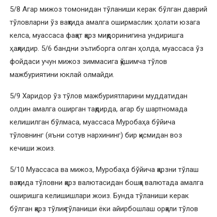
5/8 Агар мижоз томонидан тўланиши керак бўлган даврий
тўловларни ўз вақтида амалга оширмаслик ҳолати юзага
келса, муассаса фақат қарз миқдоринигина ундиришга
ҳақлидир. 5/6 бандни эътиборга олган ҳолда, муассаса ўз
фойдаси учун мижоз зиммасига қўшимча тўлов
мажбуриятини юклай олмайди.
5/9 Харидор ўз тўлов мажбуриятларини муддатидан
олдин амалга оширган тақдирда, агар бу шартномада
келишилган бўлмаса, муассаса Муробаҳа бўйича
тўловнинг (яъни сотув нархининг) бир қисмидан воз
кечиши жоиз.
5/10 Муассаса ва мижоз, Муробаҳа бўйича қарзни тўлаш
вақтида тўловни қарз валютасидан бошқа валютада амалга
оширишга келишишлари жоиз. Бунда тўланиши керак
бўлган қарз тўлиқ тўланиши ёки айирбошлаш орқали тўлов