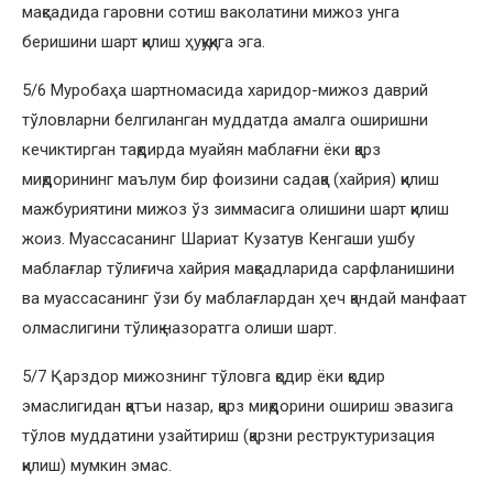
мақсадида гаровни сотиш ваколатини мижоз унга
беришини шарт қилиш ҳуқуқига эга.
5/6 Муробаҳа шартномасида харидор-мижоз даврий
тўловларни белгиланган муддатда амалга оширишни
кечиктирган тақдирда муайян маблағни ёки қарз
миқдорининг маълум бир фоизини садақа (хайрия) қилиш
мажбуриятини мижоз ўз зиммасига олишини шарт қилиш
жоиз. Муассасанинг Шариат Кузатув Кенгаши ушбу
маблағлар тўлиғича хайрия мақсадларида сарфланишини
ва муассасанинг ўзи бу маблағлардан ҳеч қандай манфаат
олмаслигини тўлиқ назоратга олиши шарт.
5/7 Қарздор мижознинг тўловга қодир ёки қодир
эмаслигидан қатъи назар, қарз миқдорини ошириш эвазига
тўлов муддатини узайтириш (қарзни реструктуризация
қилиш) мумкин эмас.