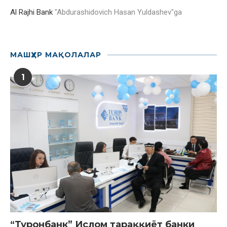
Al Rajhi Bank
"
Abdurashidovich Hasan Yuldashev
"ga
МАШҲУР МАҚОЛАЛАР
1
“Туронбанк” Ислом тараққиёт банки