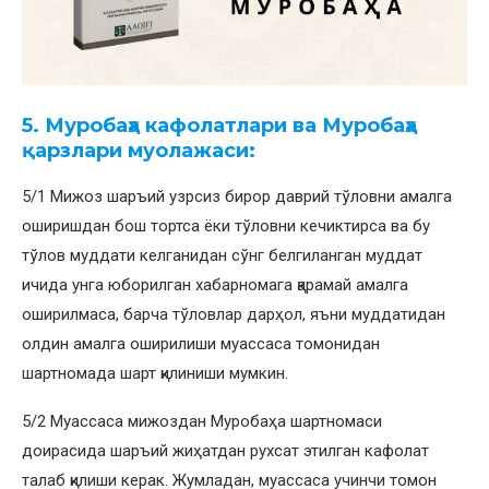
5. Муробаҳа кафолатлари ва Муробаҳа
қарзлари муолажаси:
5/1 Мижоз шаръий узрсиз бирор даврий тўловни амалга
оширишдан бош тортса ёки тўловни кечиктирса ва бу
тўлов муддати келганидан сўнг белгиланган муддат
ичида унга юборилган хабарномага қарамай амалга
оширилмаса, барча тўловлар дарҳол, яъни муддатидан
олдин амалга оширилиши муассаса томонидан
шартномада шарт қилиниши мумкин.
5/2 Муассаса мижоздан Муробаҳа шартномаси
доирасида шаръий жиҳатдан рухсат этилган кафолат
талаб қилиши керак. Жумладан, муассаса учинчи томон