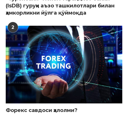
(IsDB) гуруҳи аъзо ташкилотлари билан
ҳамкорликни йўлга қўймоқда
2
Форекс савдоси ҳалолми?