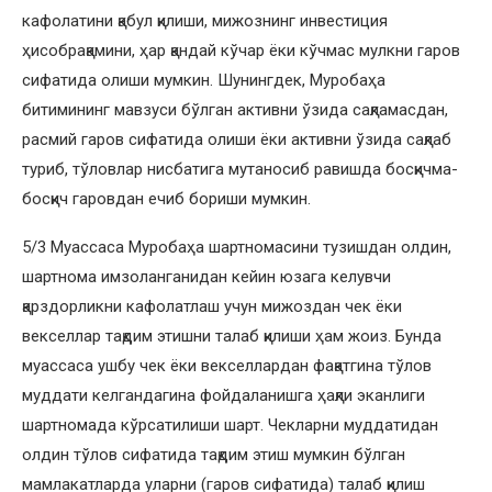
кафолатини қабул қилиши, мижознинг инвестиция
ҳисобрақамини, ҳар қандай кўчар ёки кўчмас мулкни гаров
сифатида олиши мумкин. Шунингдек, Муробаҳа
битимининг мавзуси бўлган активни ўзида сақламасдан,
расмий гаров сифатида олиши ёки активни ўзида сақлаб
туриб, тўловлар нисбатига мутаносиб равишда босқичма-
босқич гаровдан ечиб бориши мумкин.
5/3 Муассаса Муробаҳа шартномасини тузишдан олдин,
шартнома имзоланганидан кейин юзага келувчи
қарздорликни кафолатлаш учун мижоздан чек ёки
векселлар тақдим этишни талаб қилиши ҳам жоиз. Бунда
муассаса ушбу чек ёки векселлардан фақатгина тўлов
муддати келгандагина фойдаланишга ҳақли эканлиги
шартномада кўрсатилиши шарт. Чекларни муддатидан
олдин тўлов сифатида тақдим этиш мумкин бўлган
мамлакатларда уларни (гаров сифатида) талаб қилиш