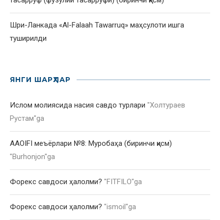
тасарруф (фузулий тасарруфи) (биринчи қисм)
Шри-Ланкада «Al-Falaah Tawarruq» маҳсулоти ишга
туширилди
ЯНГИ ШАРҲЛАР
Ислом молиясида насия савдо турлари
"
Холтураев
Рустам
"ga
AAOIFI меъёрлари №8: Муробаҳа (биринчи қисм)
"
Burhonjon
"ga
Форекс савдоси ҳалолми?
"
FITFILO
"ga
Форекс савдоси ҳалолми?
"
ismoil
"ga