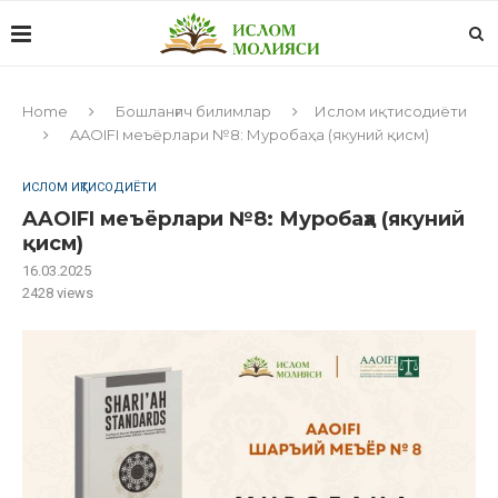
Home
Бошланғич билимлар
Ислом иқтисодиёти
AAOIFI меъёрлари №8: Муробаҳа (якуний қисм)
ИСЛОМ ИҚТИСОДИЁТИ
AAOIFI меъёрлари №8: Муробаҳа (якуний
қисм)
16.03.2025
2428
views