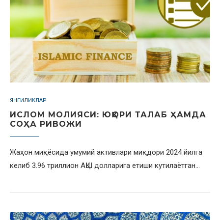
ЯНГИЛИКЛАР
ИСЛОМ МОЛИЯСИ: ЮҚОРИ ТАЛАБ ҲАМДА
СОҲА РИВОЖИ
Жаҳон миқёсида умумий активлари миқдори 2024 йилга
келиб 3.96 триллион АҚШ долларига етиши кутилаётган…