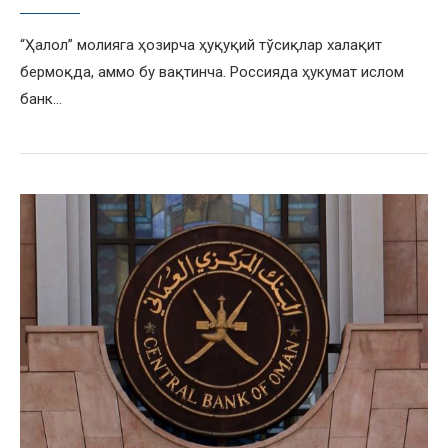
“Ҳалол” молияга ҳозирча ҳуқуқий тўсиқлар халақит
бермоқда, аммо бу вақтинча. Россияда ҳукумат ислом
банк…