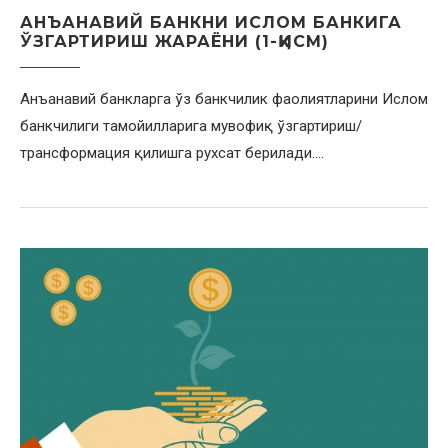
АНЪАНАВИЙ БАНКНИ ИСЛОМ БАНКИГА
ЎЗГАРТИРИШ ЖАРАЁНИ (1-ҚИСМ)
Анъанавий банкларга ўз банкчилик фаолиятларини Ислом
банкчилиги тамойилларига мувофиқ ўзгартириш/
трансформация қилишга рухсат берилади.…