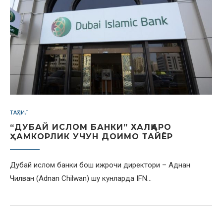
ТАҲЛИЛ
“ДУБАЙ ИСЛОМ БАНКИ” ХАЛҚАРО
ҲАМКОРЛИК УЧУН ДОИМО ТАЙЁР
Дубай ислом банки бош ижрочи директори – Аднан
Чилван (Adnan Chilwan) шу кунларда IFN…