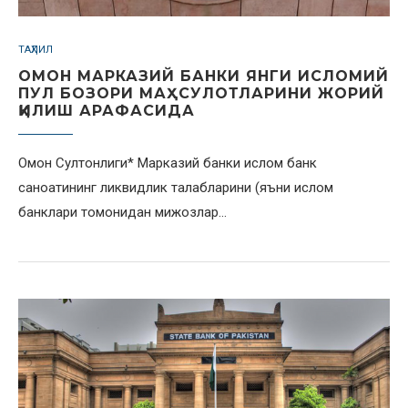
ТАҲЛИЛ
ОМОН МАРКАЗИЙ БАНКИ ЯНГИ ИСЛОМИЙ
ПУЛ БОЗОРИ МАҲСУЛОТЛАРИНИ ЖОРИЙ
ҚИЛИШ АРАФАСИДА
Омон Султонлиги* Марказий банки ислом банк
саноатининг ликвидлик талабларини (яъни ислом
банклари томонидан мижозлар…