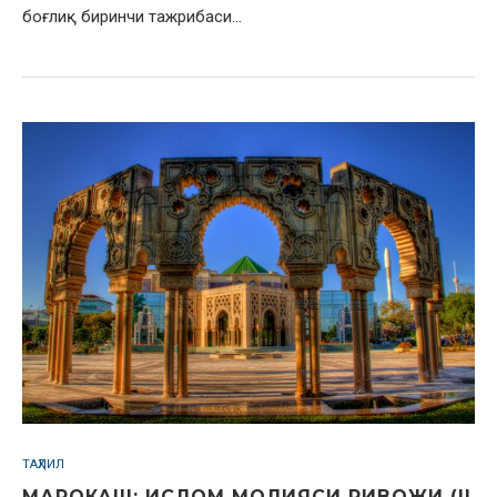
боғлиқ биринчи тажрибаси…
ТАҲЛИЛ
МАРОКАШ: ИСЛОМ МОЛИЯСИ РИВОЖИ (II