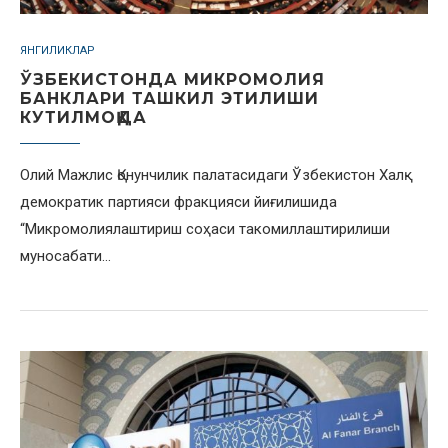
ЯНГИЛИКЛАР
ЎЗБЕКИСТОНДА МИКРОМОЛИЯ
БАНКЛАРИ ТАШКИЛ ЭТИЛИШИ
КУТИЛМОҚДА
Олий Мажлис Қонунчилик палатасидаги Ўзбекистон Халқ
демократик партияси фракцияси йиғилишида
“Микромолиялаштириш соҳаси такомиллаштирилиши
муносабати…