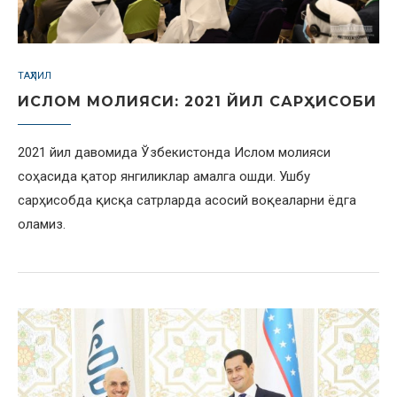
ТАҲЛИЛ
ИСЛОМ МОЛИЯСИ: 2021 ЙИЛ САРҲИСОБИ
2021 йил давомида Ўзбекистонда Ислом молияси
соҳасида қатор янгиликлар амалга ошди. Ушбу
сарҳисобда қисқа сатрларда асосий воқеаларни ёдга
оламиз.