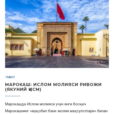
ТАҲЛИЛ
МАРОКАШ: ИСЛОМ МОЛИЯСИ РИВОЖИ
(ЯКУНИЙ ҚИСМ)
Марокашда Ислом молияси учун янги босқич
Марокашнинг «муқобил банк-молия маҳсулотлари» билан