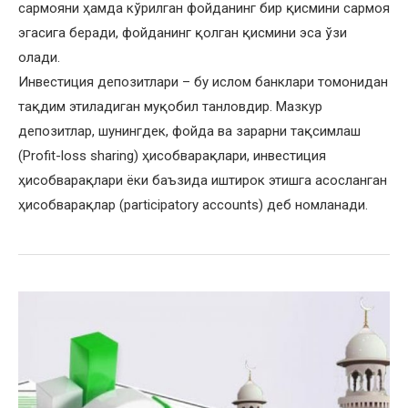
сармояни ҳамда кўрилган фойданинг бир қисмини сармоя
эгасига беради, фойданинг қолган қисмини эса ўзи
олади.
Инвестиция депозитлари – бу ислом банклари томонидан
тақдим этиладиган муқобил танловдир. Мазкур
депозитлар, шунингдек, фойда ва зарарни тақсимлаш
(Profit-loss sharing) ҳисобварақлари, инвестиция
ҳисобварақлари ёки баъзида иштирок этишга асосланган
ҳисобварақлар (participatory accounts) деб номланади.