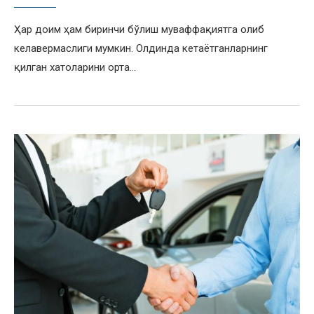
Ҳар доим ҳам биринчи бўлиш муваффақиятга олиб
келавермаслиги мумкин. Олдинда кетаётганларнинг
қилган хатоларини орта…