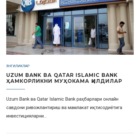
ЯНГИЛИКЛАР
UZUM BANK ВА QATAR ISLAMIC BANK
ҲАМКОРЛИКНИ МУҲОКАМА ҚИЛДИЛАР
Uzum Bank ва Qatar Islamic Bank раҳбарлари онлайн
савдони ривожлантириш ва мамлакат иқтисодиётига
инвестицияларни…