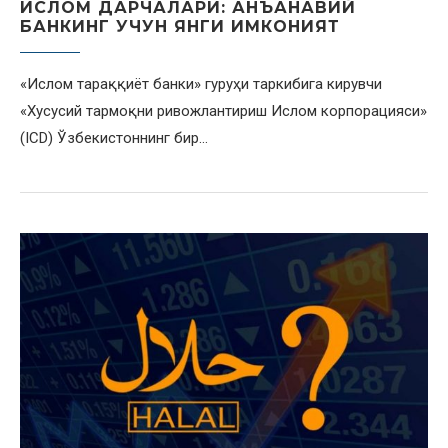
ИСЛОМ ДАРЧАЛАРИ: АНЪАНАВИЙ
БАНКИНГ УЧУН ЯНГИ ИМКОНИЯТ
«Ислом тараққиёт банки» гуруҳи таркибига кирувчи
«Хусусий тармоқни ривожлантириш Ислом корпорацияси»
(ICD) Ўзбекистоннинг бир…