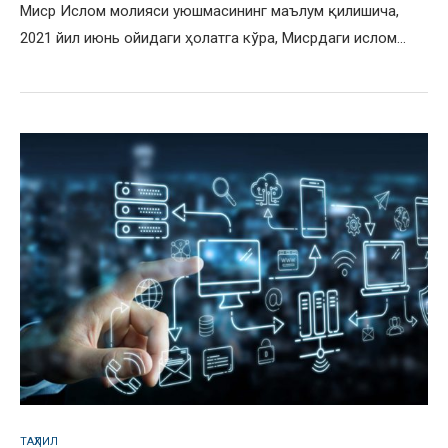
Миср Ислом молияси уюшмасининг маълум қилишича,
2021 йил июнь ойидаги ҳолатга кўра, Мисрдаги ислом…
ТАҲЛИЛ