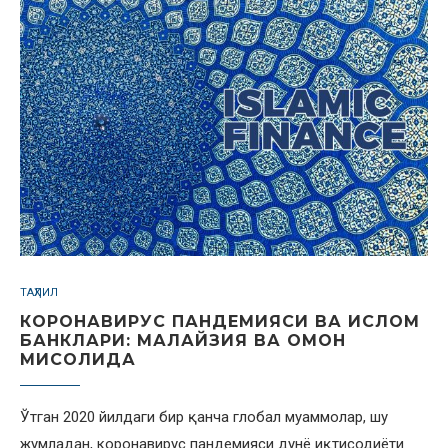
ТАҲЛИЛ
КОРОНАВИРУС ПАНДЕМИЯСИ ВА ИСЛОМ
БАНКЛАРИ: МАЛАЙЗИЯ ВА ОМОН
МИСОЛИДА
Ўтган 2020 йилдаги бир қанча глобал муаммолар, шу
жумладан, коронавирус пандемияси дунё иқтисодиёти