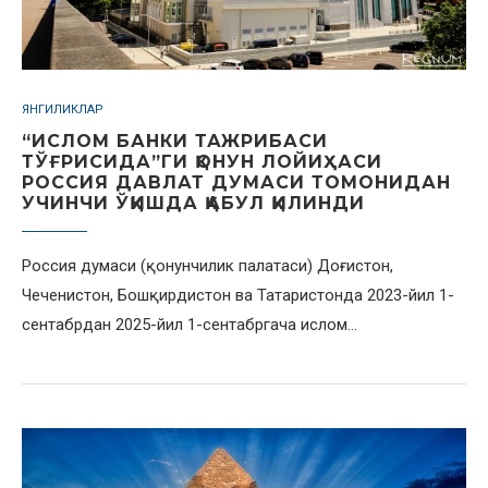
ЯНГИЛИКЛАР
“ИСЛОМ БАНКИ ТАЖРИБАСИ
ТЎҒРИСИДА”ГИ ҚОНУН ЛОЙИҲАСИ
РОССИЯ ДАВЛАТ ДУМАСИ ТОМОНИДАН
УЧИНЧИ ЎҚИШДА ҚАБУЛ ҚИЛИНДИ
Россия думаси (қонунчилик палатаси) Доғистон,
Чеченистон, Бошқирдистон ва Татаристонда 2023-йил 1-
сентабрдан 2025-йил 1-сентабргача ислом…