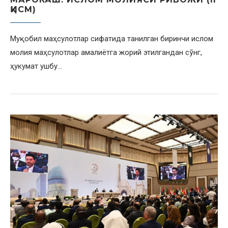
ҚИСМ)
Муқобил маҳсулотлар сифатида танилган биринчи ислом
молия маҳсулотлар амалиётга жорий этилгандан сўнг,
ҳукумат ушбу…