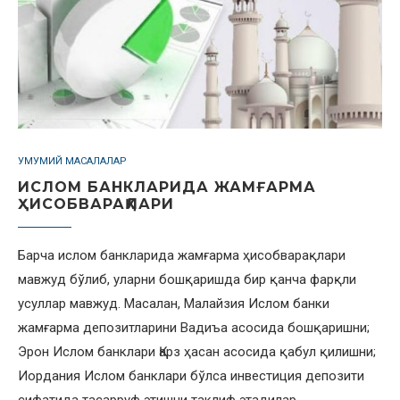
УМУМИЙ МАСАЛАЛАР
ИСЛОМ БАНКЛАРИДА ЖАМҒАРМА
ҲИСОБВАРАҚЛАРИ
Барча ислом банкларида жамғарма ҳисобварақлари
мавжуд бўлиб, уларни бошқаришда бир қанча фарқли
усуллар мавжуд. Масалан, Малайзия Ислом банки
жамғарма депозитларини Вадиъа асосида бошқаришни;
Эрон Ислом банклари Қарз ҳасан асосида қабул қилишни;
Иордания Ислом банклари бўлса инвестиция депозити