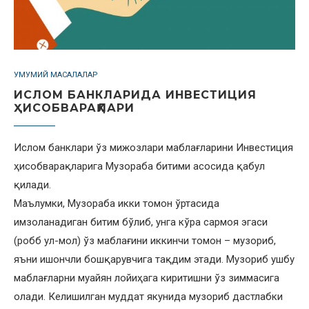
УМУМИЙ МАСАЛАЛАР
ИСЛОМ БАНКЛАРИДА ИНВЕСТИЦИЯ
ҲИСОБВАРАҚЛАРИ
Ислом банклари ўз мижозлари маблағларини Инвестиция
ҳисобварақларига Музораба битими асосида қабул
қилади.
Маълумки, Музораба икки томон ўртасида
имзоланадиган битим бўлиб, унга кўра сармоя эгаси
(робб ул-мол) ўз маблағини иккинчи томон – музориб,
яъни ишончли бошқарувчига тақдим этади. Музориб ушбу
маблағларни муайян лойиҳага киритишни ўз зиммасига
олади. Келишилган муддат якунида музориб дастлабки