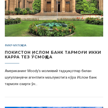
ФИКР-МУЛОҲАЗА
ПОКИСТОН ИСЛОМ БАНК ТАРМОҒИ ИККИ
КАРРА ТЕЗ ЎСМОҚДА
Американинг Мoody’s молиявий тадқиқотлар билан
шуғулланувчи агентлиги маълумотига кўра Ислом банк
тармоғи охирги ўн…