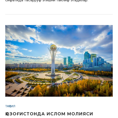
сифатида тасарруф этишни таклиф этадилар.
ТАҲЛИЛ
ҚОЗОҒИСТОНДА ИСЛОМ МОЛИЯСИ