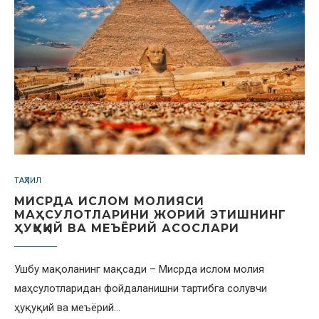
ТАҲЛИЛ
МИСРДА ИСЛОМ МОЛИЯСИ
МАҲСУЛОТЛАРИНИ ЖОРИЙ ЭТИШНИНГ
ҲУҚУҚИЙ ВА МЕЪЁРИЙ АСОСЛАРИ
Ушбу мақоланинг мақсади – Мисрда ислом молия
маҳсулотларидан фойдаланишни тартибга солувчи
ҳуқуқий ва меъёрий…