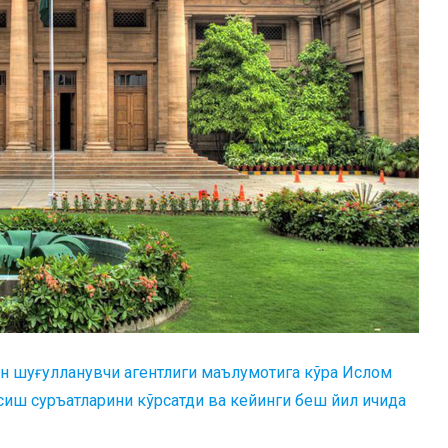
ан шуғулланувчи агентлиги маълумотига кўра Ислом
ўсиш суръатларини кўрсатди ва кейинги беш йил ичида