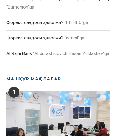
"
Burhonjon
"ga
Форекс савдоси ҳалолми?
"
FITFILO
"ga
Форекс савдоси ҳалолми?
"
ismoil
"ga
Al Rajhi Bank
"
Abdurashidovich Hasan Yuldashev
"ga
МАШҲУР МАҚОЛАЛАР
1