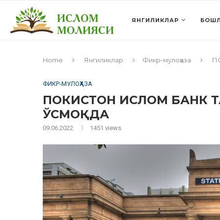
ЯНГИЛИКЛАР
БОШЛ
Home
Янгиликлар
Фикр-мулоҳаза
П
ФИКР-МУЛОҲАЗА
ПОКИСТОН ИСЛОМ БАНК Т
ЎСМОҚДА
09.06.2022
1451
views