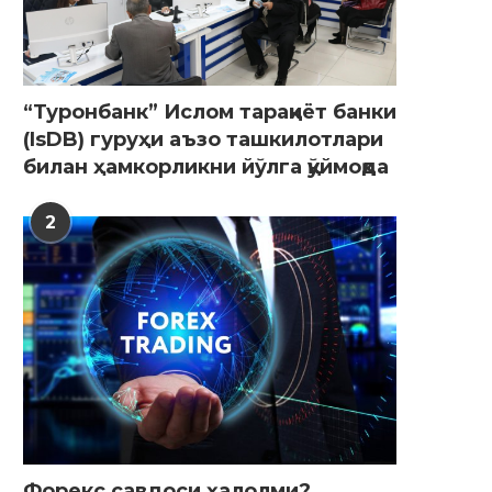
“Туронбанк” Ислом тараққиёт банки
(IsDB) гуруҳи аъзо ташкилотлари
билан ҳамкорликни йўлга қўймоқда
2
Форекс савдоси ҳалолми?