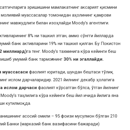
рсатгичларига эришишини мамлакатнинг аксарият қисмини
й молиявий муассасалар томонидан аҳолининг қамрови
нинг мавжудлиги билан изоҳлайди Мoody’s агентлиги.
ктивларининг 8% ни ташкил этган, аммо сўнгги йилларда
мумий банк активларини 19% ни ташкил қилган. Бу Покистон
,2 миллиард)
га тенг. Мoody’s таxминига кўра кейинги беш
ришиб умумий банк тармоғининг
30% ни эгаллайди.
я муассасаси
фаолият юритади, шундан бештаси тўлиқ
нинг ислом дарчаларидир. 2021 йилнинг декабр ҳолатига
та ислом дарчаси
фаолият кўрсатган бўлса, ўтган йилнинг
. Мoody’s таҳлилига кўра кейинги беш йил ичида йилига яна
ши кутилмоқда.
анишининг асосий омили – 95 фоизи мусулмон бўлган 210
лий Банки (марказий банк вазифасини бажаради)