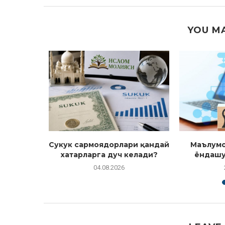
YOU MA
кт ва
Сукук сармоядорлари қандай
Маълумо
атта хавф
хатарларга дуч келади?
ёндашу
04.08.2026