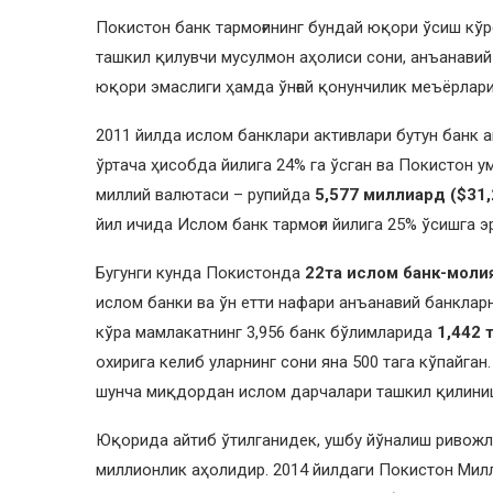
Покистон банк тармоғининг бундай юқори ўсиш кў
ташкил қилувчи мусулмон аҳолиси сони, анъанави
юқори эмаслиги ҳамда ўнғай қонунчилик меъёрлари
2011 йилда ислом банклари активлари бутун банк а
ўртача ҳисобда йилига 24% га ўсган ва Покистон у
миллий валютаси – рупийда
5,577 миллиард ($31
йил ичида Ислом банк тармоғи йилига 25% ўсишга э
Бугунги кунда Покистонда
22та ислом банк-моли
ислом банки ва ўн етти нафари анъанавий банклар
кўра мамлакатнинг 3,956 банк бўлимларида
1,442 
охирига келиб уларнинг сони яна 500 тага кўпайган
шунча миқдордан ислом дарчалари ташкил қилини
Юқорида айтиб ўтилганидек, ушбу йўналиш ривожл
миллионлик аҳолидир. 2014 йилдаги Покистон Мил