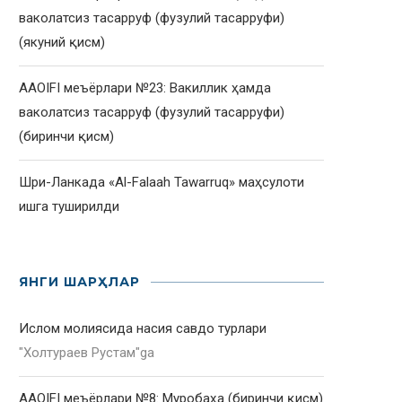
ваколатсиз тасарруф (фузулий тасарруфи)
(якуний қисм)
AAOIFI меъёрлари №23: Вакиллик ҳамда
ваколатсиз тасарруф (фузулий тасарруфи)
(биринчи қисм)
Шри-Ланкада «Al-Falaah Tawarruq» маҳсулоти
ишга туширилди
ЯНГИ ШАРҲЛАР
Ислом молиясида насия савдо турлари
"
Холтураев Рустам
"ga
AAOIFI меъёрлари №8: Муробаҳа (биринчи қисм)