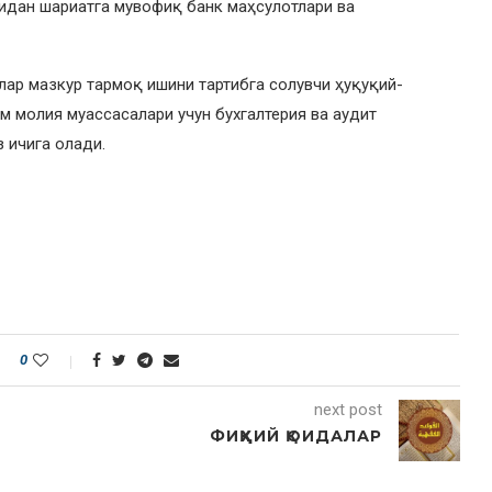
фидан шариатга мувофиқ банк маҳсулотлари ва
ар мазкур тармоқ ишини тартибга солувчи ҳуқуқий-
 молия муассасалари учун бухгалтерия ва аудит
 ичига олади.
0
next post
ФИҚҲИЙ ҚОИДАЛАР