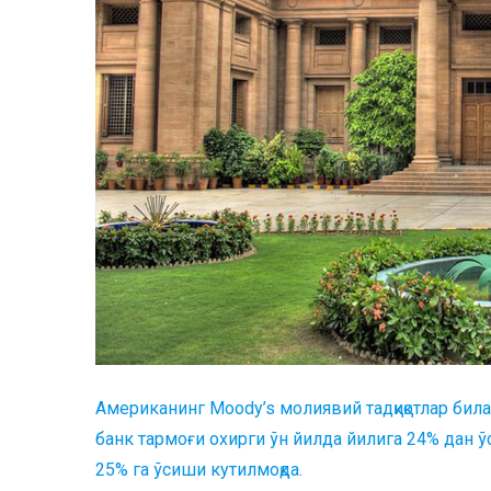
Американинг Мoody’s молиявий тадқиқотлар бил
банк тармоғи охирги ўн йилда йилига 24% дан 
25% га ўсиши кутилмоқда.