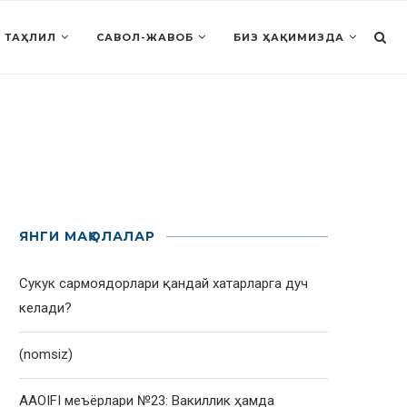
 ТАҲЛИЛ
САВОЛ-ЖАВОБ
БИЗ ҲАҚИМИЗДА
ЯНГИ МАҚОЛАЛАР
Сукук сармоядорлари қандай хатарларга дуч
келади?
(nomsiz)
AAOIFI меъёрлари №23: Вакиллик ҳамда