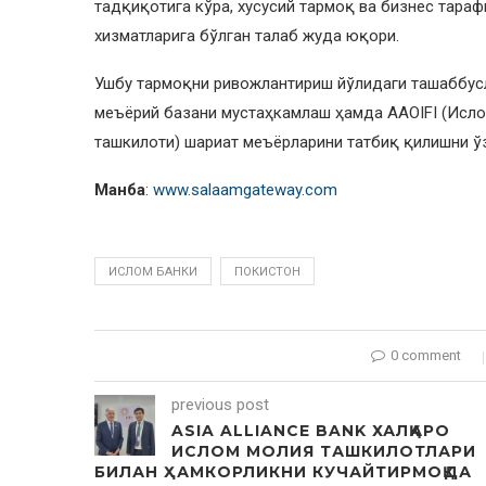
тадқиқотига кўра, хусусий тармоқ ва бизнес тара
хизматларига бўлган талаб жуда юқори.
Ушбу тармоқни ривожлантириш йўлидаги ташаббусл
меъёрий базани мустаҳкамлаш ҳамда ААOIFI (Ислом
ташкилоти) шариат меъёрларини татбиқ қилишни ўз
Манба
:
www.salaamgateway.com
ИСЛОМ БАНКИ
ПОКИСТОН
0 comment
previous post
ASIA ALLIANCE BANK ХАЛҚАРО
ИСЛОМ МОЛИЯ ТАШКИЛОТЛАРИ
БИЛАН ҲАМКОРЛИКНИ КУЧАЙТИРМОҚДА