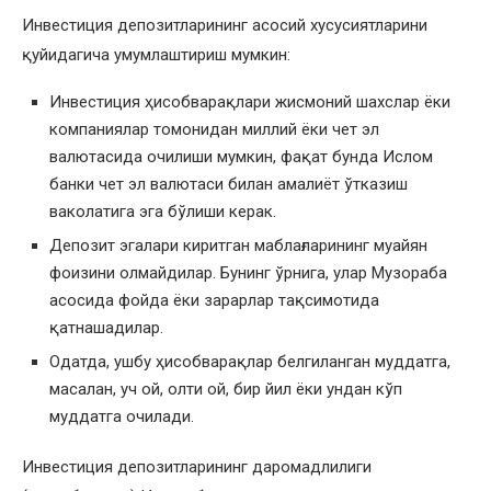
Инвестиция депозитларининг асосий хусусиятларини
қуйидагича умумлаштириш мумкин:
Инвестиция ҳисобварақлари жисмоний шахслар ёки
компаниялар томонидан миллий ёки чет эл
валютасида очилиши мумкин, фақат бунда Ислом
банки чет эл валютаси билан амалиёт ўтказиш
ваколатига эга бўлиши керак.
Депозит эгалари киритган маблағларининг муайян
фоизини олмайдилар. Бунинг ўрнига, улар Музораба
асосида фойда ёки зарарлар тақсимотида
қатнашадилар.
Одатда, ушбу ҳисобварақлар белгиланган муддатга,
масалан, уч ой, олти ой, бир йил ёки ундан кўп
муддатга очилади.
Инвестиция депозитларининг даромадлилиги