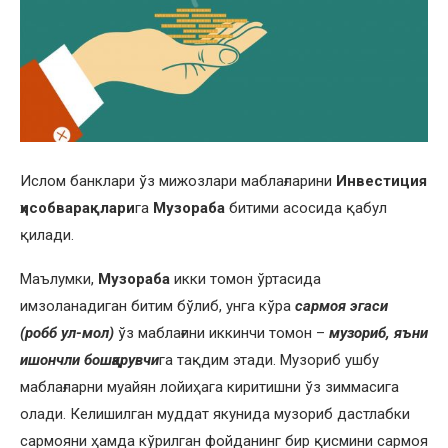
Ислом банклари ўз мижозлари маблағларини
Инвестиция
ҳисобварақлари
га
Музораба
битими асосида қабул
қилади.
Маълумки,
Музораба
икки томон ўртасида
имзоланадиган битим бўлиб, унга кўра
сармоя эгаси
(робб ул-мол)
ўз маблағини иккинчи томон –
музориб, яъни
ишончли бошқарувчи
га тақдим этади. Музориб ушбу
маблағларни муайян лойиҳага киритишни ўз зиммасига
олади. Келишилган муддат якунида музориб дастлабки
сармояни ҳамда кўрилган фойданинг бир қисмини сармоя