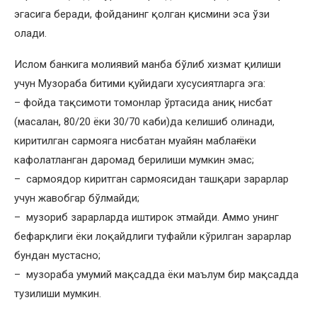
эгасига беради, фойданинг қолган қисмини эса ўзи
олади.
Ислом банкига молиявий манба бўлиб хизмат қилиши
учун Музораба битими қуйидаги хусусиятларга эга:
– фойда тақсимоти томонлар ўртасида аниқ нисбат
(масалан, 80/20 ёки 30/70 каби)да келишиб олинади,
киритилган сармояга нисбатан муайян маблағ ёки
кафолатланган даромад берилиши мумкин эмас;
– сармоядор киритган сармоясидан ташқари зарарлар
учун жавобгар бўлмайди;
– музориб зарарларда иштирок этмайди. Аммо унинг
бефарқлиги ёки лоқайдлиги туфайли кўрилган зарарлар
бундан мустасно;
– музораба умумий мақсадда ёки маълум бир мақсадда
тузилиши мумкин.