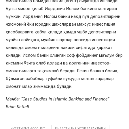
омонатчилар номидан вакил (агент) сифатида ишлайди.
Бунга мисол қилиб Иордания Ислом банкини келтириш
мумкин. Иордания Ислом банки нақд пул депозитларини
жисмоний ёки юридик шахслардан махсус инвестиция
ҳисобварағига қабул қилади ҳамда ушбу депозитларни
муайян лойиҳага, муайян шартлар асосида инвестиция
қилишда омонатчиларнинг вакили сифатида ҳаракат
қилади. Ислом банки олинган соф фойданинг маълум бир
қисмини ўзига олиб қолади ва қолганини инвестор-
омонатчиларга тақсимлаб беради. Лекин банкка боғлиқ
бўлмаган сабаблар туфайли вужудга келган зарарлар
омонатчилар зиммасида бўлади.
Манба: “Case Studies in Islamic Banking and Finance” –
Brian Kettell
INVESTMENT ACCOUNT
ИНВЕСТИЦИЯ ҲИСОБВАРАҚЛАРИ