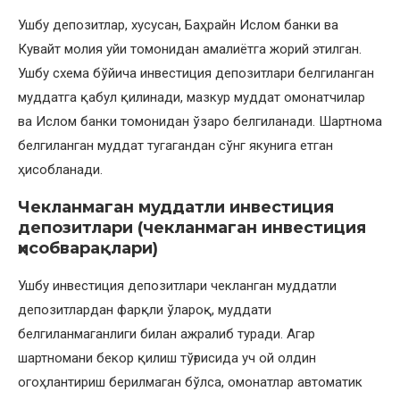
Ушбу депозитлар, хусусан, Баҳрайн Ислом банки ва
Кувайт молия уйи томонидан амалиётга жорий этилган.
Ушбу схема бўйича инвестиция депозитлари белгиланган
муддатга қабул қилинади, мазкур муддат омонатчилар
ва Ислом банки томонидан ўзаро белгиланади. Шартнома
белгиланган муддат тугагандан сўнг якунига етган
ҳисобланади.
Чекланмаган муддатли инвестиция
депозитлари (чекланмаган инвестиция
ҳисобварақлари)
Ушбу инвестиция депозитлари чекланган муддатли
депозитлардан фарқли ўлароқ, муддати
белгиланмаганлиги билан ажралиб туради. Агар
шартномани бекор қилиш тўғрисида уч ой олдин
огоҳлантириш берилмаган бўлса, омонатлар автоматик