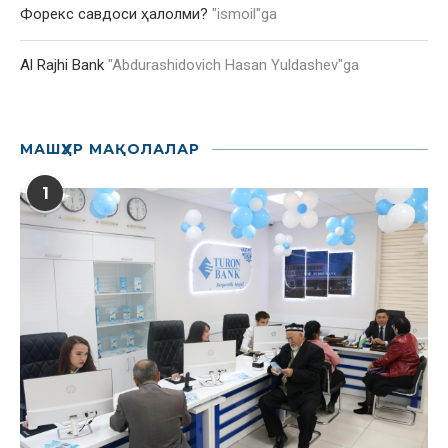
Форекс савдоси ҳалолми?
"
ismoil
"ga
Al Rajhi Bank
"
Abdurashidovich Hasan Yuldashev
"ga
МАШҲУР МАҚОЛАЛАР
1