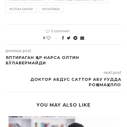
ИСЛОМ БАНКИ
МУЗОРАБА
0 comment
0
previous post
ЯЛТИРАГАН ҲАР НАРСА ОЛТИН
БЎЛАВЕРМАЙДИ
next post
ДОКТОР АБДУС САТТОР АБУ ҒУДДА
РОҲИМАҲУЛЛОҲ
YOU MAY ALSO LIKE