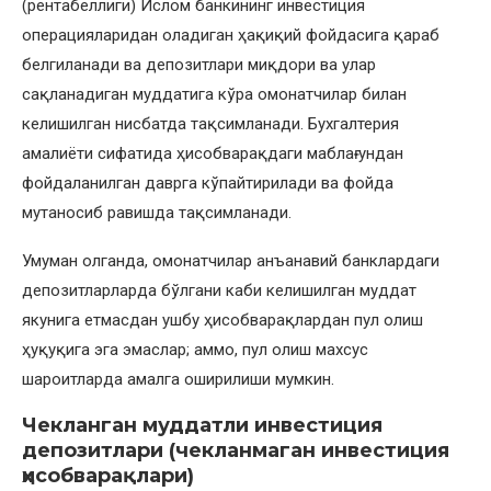
(рентабеллиги) Ислом банкининг инвестиция
операцияларидан оладиган ҳақиқий фойдасига қараб
белгиланади ва депозитлари миқдори ва улар
сақланадиган муддатига кўра омонатчилар билан
келишилган нисбатда тақсимланади. Бухгалтерия
амалиёти сифатида ҳисобварақдаги маблағ ундан
фойдаланилган даврга кўпайтирилади ва фойда
мутаносиб равишда тақсимланади.
Умуман олганда, омонатчилар анъанавий банклардаги
депозитларларда бўлгани каби келишилган муддат
якунига етмасдан ушбу ҳисобварақлардан пул олиш
ҳуқуқига эга эмаслар; аммо, пул олиш махсус
шароитларда амалга оширилиши мумкин.
Чекланган муддатли инвестиция
депозитлари (чекланмаган инвестиция
ҳисобварақлари)