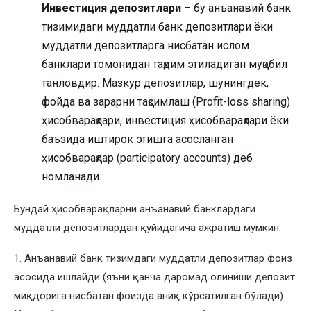
Инвестиция депозитлари
– бу анъанавий банк
тизимидаги муддатли банк депозитлари ёки
муддатли депозитларга нисбатан ислом
банклари томонидан тақдим этиладиган муқобил
танловдир. Мазкур депозитлар, шунингдек,
фойда ва зарарни тақсимлаш (Profit-loss sharing)
ҳисобварақлари, инвестиция ҳисобварақлари ёки
баъзида иштирок этишга асосланган
ҳисобварақлар (participatory accounts) деб
номланади.
Бундай ҳисобварақларни анъанавий банклардаги
муддатли депозитлардан қуйидагича ажратиш мумкин:
1. Анъанавий банк тизимдаги муддатли депозитлар фоиз
асосида ишлайди (яъни қанча даромад олиниши депозит
миқдорига нисбатан фоизда аниқ кўрсатилган бўлади).