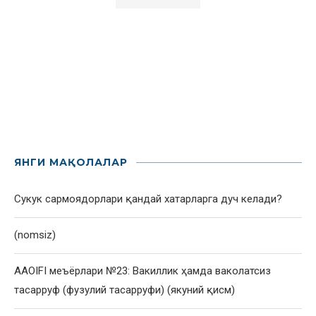
ЯНГИ МАҚОЛАЛАР
Сукук сармоядорлари қандай хатарларга дуч келади?
(nomsiz)
AAOIFI меъёрлари №23: Вакиллик ҳамда ваколатсиз
тасарруф (фузулий тасарруфи) (якуний қисм)