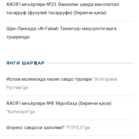
AAOIFI меъёрлари №23: Вакиллик ҳамда ваколатсиз
тасарруф (фузулий тасарруфи) (биринчи қисм)
Шри-Ланкада «Al-Falaah Tawarruq» маҳсулоти ишга
туширилди
ЯНГИ ШАРҲЛАР
Ислом молиясида насия савдо турлари
"
Холтураев
Рустам
"ga
AAOIFI меъёрлари №8: Муробаҳа (биринчи қисм)
"
Burhonjon
"ga
Форекс савдоси ҳалолми?
"
FITFILO
"ga