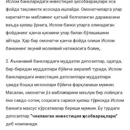
Ислом банкларидаги инвестиция ҳисобварақлари эса
фойда тақсимоти асосида ишлайди. Омонатчиларга улар
киритаётган маблағнинг қатъий белгиланган даражасини
ваъда қилиш ўрнига, Ислом банки уларга олинадиган
фойданинг қанча қисмини улар билан бўлишишини
айтади. Ҳар бир омонатчи қанча фойда олиши Ислом
банкининг якуний молиявий натижасига боғлиқ.
2. Аънанавий банклардаги муддатли депозитлар, одатда,
бир-биридан муддатлари бўйича ажралиб туради, Ислом
банкларидаги инвестиция депозитлари муддатлари
ҳамда бошқа мезонлари бўйича фарқланиши мумкин.
Масалан, омонатчи ўз маблағларини маълум бир лойиҳага
ёки савдо-сотиқ соҳасига сармоя қилиш тўғрисида Ислом
банкига махсус кўрсатмалар бериши мумкин. Бу турдаги
депозитлар
“чекланган инвестиция ҳисобварақлари”
деб номланади.