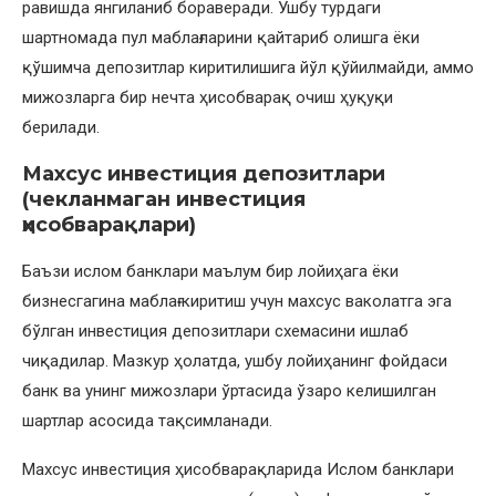
равишда янгиланиб бораверади. Ушбу турдаги
шартномада пул маблағларини қайтариб олишга ёки
қўшимча депозитлар киритилишига йўл қўйилмайди, аммо
мижозларга бир нечта ҳисобварақ очиш ҳуқуқи
берилади.
Махсус инвестиция депозитлари
(чекланмаган инвестиция
ҳисобварақлари)
Баъзи ислом банклари маълум бир лойиҳага ёки
бизнесгагина маблағ киритиш учун махсус ваколатга эга
бўлган инвестиция депозитлари схемасини ишлаб
чиқадилар. Мазкур ҳолатда, ушбу лойиҳанинг фойдаси
банк ва унинг мижозлари ўртасида ўзаро келишилган
шартлар асосида тақсимланади.
Махсус инвестиция ҳисобварақларида Ислом банклари