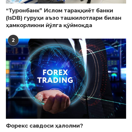
“Туронбанк” Ислом тараққиёт банки
(IsDB) гуруҳи аъзо ташкилотлари билан
ҳамкорликни йўлга қўймоқда
2
Форекс савдоси ҳалолми?