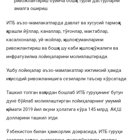
ривожлантириш бўйича бошқа турли дастурларни
амалга ошириш.
ИТБ аъзо-мамлакатларда давлат ва хусусий тармоққа
қарашли йўллар, каналлар, тўғонлар, мактаблар,
касалхоналар, уй-жойлар, қишлоқ туманларини
ривожлантириш ва бошқа шу каби қишлоқ хўжалиги ва
инфратузилма лойиҳаларини молиялаштиради.
Ушбу лойиҳалар аъзо-мамлакатлар ижтимоий ҳамда
иқтисодий ривожланишига сезиларли таъсир кўрсатади.
Ташкил топган вақтидан бошлаб ИТБ гуруҳининг бутун
дунё бўйлаб молиялаштирган лойиҳаларнинг умумий
қиймати 2019 йил якуни ҳолатига кўра 145 млрд. АҚШ
долларини ташкил этди.
Ўзбекистон билан ҳамкорлик доирасида, ИТБ гуруҳи
соғлиқни сақлаш, энергетика, қишлоқ хўжалиги, қурилиш,