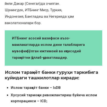
йили Дакар (Сенегал)да очилган.
Шунингдек, ИТБнинг Миср, Туркия,
Индонезия, Бангладеш ва Нигерияда ҳам
ваколатхоналари бор.
ИТБнинг асосий вазифаси аъзо-
мамлакатларда ислом дини талабларига
мувофиқ бўлган ижтимоий ва иқтисодий
тараққиётни қўллаб-қувватлашдир.
Ислом тараққиёт банки гуруҳи таркибига
куйидаги ташкилотлар киради:
Ислом тараққиёт банки – IsDB
Хусусий тармоқни ривожлантириш буйича ислом
корпорацияси – ICD;