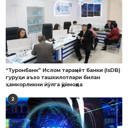
“Туронбанк” Ислом тараққиёт банки (IsDB)
гуруҳи аъзо ташкилотлари билан
ҳамкорликни йўлга қўймоқда
2