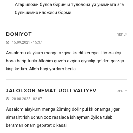
Агар иложи бўлса биринчи тўловсиз ўз уйимизга эга
бўлишимиз иложиси борми.
DONIYOT
REPLY
15.09.2021 - 15:37
Assalomu aleykum manga azgina kredit keregidi iltimos iloji
bosa berip turila Allohim guvoh azgina qiynalip qoldim qarzga
kirip kettim. Alloh haqi yordam berila
JALOLXON NEMAT UGLI VALIYEV
REPLY
20.08.2022 - 02:07
Assalom alaykum menga 20ming dollir pul kk onamga jigar
almashtirish uchun xoz rassiada ishlayman 2yilda tulab
beraman onam gepatet c kasali