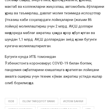
мактаб ва коллежларни жиҳозлаш, автомобиль йўлларини
қуриш ва таъмирлаш, давлат молия тизимида ислоҳотлар
ўтказиш каби соҳалардаги лойиҳаларни (жаъми 86
лойиҳа) молиялаштириш учун 2 млрд. АҚШ доллари
миқдорида маблағ ажратиш ҳақида қарор қабул қилган ва
шундан 1,1 млрд. АҚШ долларидан зиёд қисми бугунги
кунгача молиялаштирилган.
Бугунги кунда ИТБ томонидан
Ўзбекистонга короновирус COVID-19 билан боғлиқ
пандемия оқибатларини юмшатишга қаратилган лойиҳани
амалга ошириш учун техник кўмак ажратиш устида ишлар
олиб борилмоқда.
ISDB
ISLOM TARQQIYOT BANKI
ИСЛОМ БАНКИ