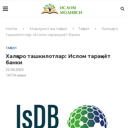
Home
Маълумот ва таҳлил
Таҳлил
Халқаро
ташкилотлар: Ислом тараққиёт банки
ТАҲЛИЛ
Халқаро ташкилотлар: Ислом тараққиёт
банки
23.04.2020
14774
views