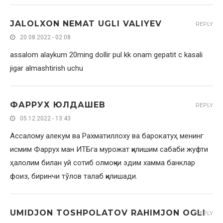
JALOLXON NEMAT UGLI VALIYEV
REPLY
20.08.2022 - 02:08
assalom alaykum 20ming dollir pul kk onam gepatit c kasali
jigar almashtirish uchu
ФАРРУХ ЮЛДАШЕВ
REPLY
05.12.2022 - 13:43
Ассалому алекум ва Рахматиллоху ва барокатуҳ менинг
исмим Фаррух ман ИТБга мурожат қилишим сабаби жуфти
ҳалолим билан уй сотиб олмоқчи эдим хамма банклар
фоиз, биринчи тўлов талаб қилишади.
UMIDJON TOSHPOLATOV RAHIMJON OGLI
REPLY