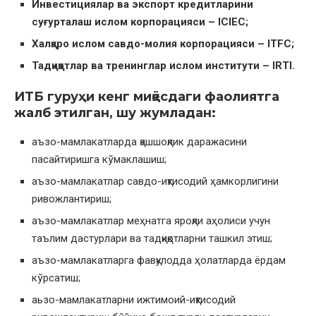
Инвестициялар ва экспорт кредитларини
суғурталаш ислом корпорацияси – ICIЕС;
Халқаро ислом савдо-молия корпорацияси – ITFC;
Тадқиқотлар ва тренинглар ислом институти – IRTI.
ИТБ гуруҳи кенг миқёсдаги фаолиятга
жалб этилган, шу жумладан:
аъзо-мамлакатларда қашшоқлик даражасини
пасайтиришга кўмаклашиш;
аъзо-мамлакатлар савдо-иқтисодий ҳамкорлигини
ривожлантириш;
аъзо-мамлакатлар меҳнатга яроқли аҳолиси учун
таълим дастурлари ва тадқиқотларни ташкил этиш;
аъзо-мамлакатларга фавқулодда ҳолатларда ёрдам
кўрсатиш;
аьзо-мамлакатларни ижтимоий-иқтисодий