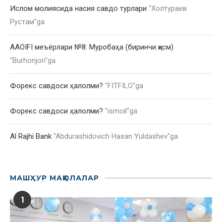
Ислом молиясида насия савдо турлари
"
Холтураев
Рустам
"ga
AAOIFI меъёрлари №8: Муробаҳа (биринчи қисм)
"
Burhonjon
"ga
Форекс савдоси ҳалолми?
"
FITFILO
"ga
Форекс савдоси ҳалолми?
"
ismoil
"ga
Al Rajhi Bank
"
Abdurashidovich Hasan Yuldashev
"ga
МАШҲУР МАҚОЛАЛАР
1