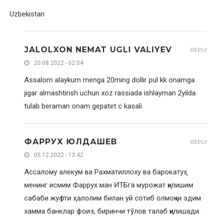
Uzbekistan
JALOLXON NEMAT UGLI VALIYEV
REPLY
20.08.2022 - 02:04
Assalom alaykum menga 20ming dollir pul kk onamga
jigar almashtirish uchun xoz rassiada ishlayman 2yilda
tulab beraman onam gepatet c kasali
ФАРРУХ ЮЛДАШЕВ
REPLY
05.12.2022 - 13:42
Ассалому алекум ва Рахматиллоху ва барокатуҳ
менинг исмим Фаррух ман ИТБга мурожат қилишим
сабаби жуфти ҳалолим билан уй сотиб олмоқчи эдим
хамма банклар фоиз, биринчи тўлов талаб қилишади.