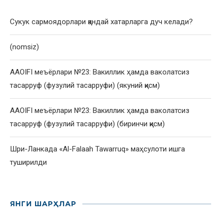
Сукук сармоядорлари қандай хатарларга дуч келади?
(nomsiz)
AAOIFI меъёрлари №23: Вакиллик ҳамда ваколатсиз
тасарруф (фузулий тасарруфи) (якуний қисм)
AAOIFI меъёрлари №23: Вакиллик ҳамда ваколатсиз
тасарруф (фузулий тасарруфи) (биринчи қисм)
Шри-Ланкада «Al-Falaah Tawarruq» маҳсулоти ишга
туширилди
ЯНГИ ШАРҲЛАР