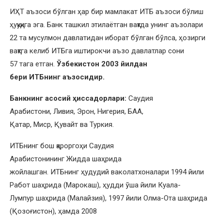
ИҲТ аъзоси бўлган ҳар бир мамлакат ИТБ аъзоси бўлиш
ҳуқуқига эга. Банк ташкил этилаётган вақтда унинг аъзолари
22 та мусулмон давлатидан иборат бўлган бўлса, ҳозирги
вақтга келиб ИТБга иштирокчи аъзо давлатлар сони
57 тага етган.
Ўзбекистон 2003 йилдан
бери ИТБнинг аъзосидир.
Банкнинг асосий ҳиссадорлари:
Саудия
Арабистони, Ливия, Эрон, Нигерия, БАА,
Қатар, Миср, Қувайт ва Туркия.
ИТБнинг бош қароргоҳи Саудия
Арабистонининг Жидда шаҳрида
жойлашган. ИТБнинг ҳудудий ваколатхоналари 1994 йили
Работ шаҳрида (Марокаш), ҳудди ўша йили Куала-
Лумпур шаҳрида (Малайзия), 1997 йили Олма-Ота шаҳрида
(Қозоғистон), ҳамда 2008