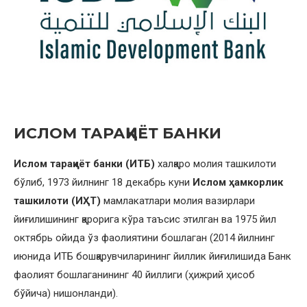
ИСЛОМ ТАРАҚҚИЁТ БАНКИ
Ислом тараққиёт банки (ИТБ)
халқаро молия ташкилоти
бўлиб, 1973 йилнинг 18 декабрь куни
Ислом ҳамкорлик
ташкилоти (ИҲТ)
мамлакатлари молия вазирлари
йиғилишининг қарорига кўра таъсис этилган ва 1975 йил
октябрь ойида ўз фаолиятини бошлаган (2014 йилнинг
июнида ИТБ бошқарувчиларининг йиллик йиғилишида Банк
фаолият бошлаганининг 40 йиллиги (ҳижрий ҳисоб
бўйича) нишонланди).