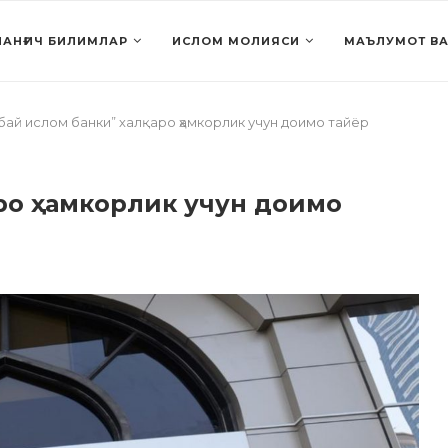
АНҒИЧ БИЛИМЛАР
ИСЛОМ МОЛИЯСИ
МАЪЛУМОТ ВА
бай ислом банки” халқаро ҳамкорлик учун доимо тайёр
аро ҳамкорлик учун доимо