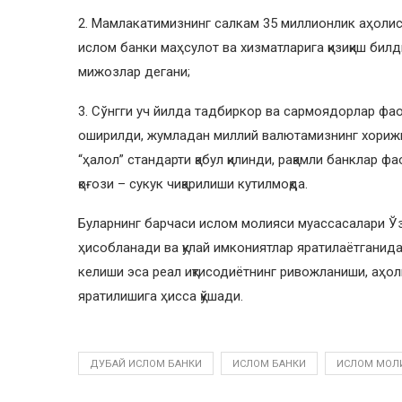
2. Мамлакатимизнинг салкам 35 миллионлик аҳолиси
ислом банки маҳсулот ва хизматларига қизиқиш бил
мижозлар дегани;
3. Cўнгги уч йилда тадбиркор ва сармоядорлар фа
оширилди, жумладан миллий валютамизнинг хорижи
“ҳалол” стандарти қабул қилинди, рақамли банклар 
қоғози – сукук чиқарилиши кутилмоқда.
Буларнинг барчаси ислом молияси муассасалари Ў
ҳисобланади ва қулай имкониятлар яратилаётганид
келиши эса реал иқтисодиётнинг ривожланиши, аҳол
яратилишига ҳисса қўшади.
ДУБАЙ ИСЛОМ БАНКИ
ИСЛОМ БАНКИ
ИСЛОМ МОЛ