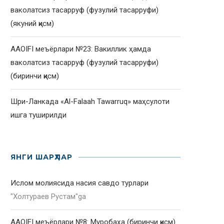
ваколатсиз тасарруф (фузулий тасарруфи)
(якуний қисм)
AAOIFI меъёрлари №23: Вакиллик ҳамда
ваколатсиз тасарруф (фузулий тасарруфи)
(биринчи қисм)
Шри-Ланкада «Al-Falaah Tawarruq» маҳсулоти
ишга туширилди
ЯНГИ ШАРҲЛАР
Ислом молиясида насия савдо турлари
"
Холтураев Рустам
"ga
AAOIFI меъёрлари №8: Муробаҳа (биринчи қисм)