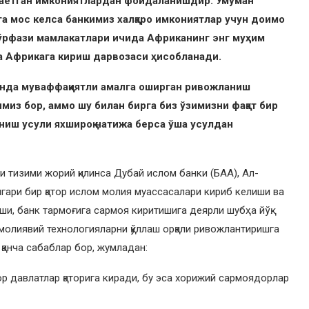
раётган имкониятлардан фойдаланишдир. Умуман
га мос келса банкимиз халқаро имкониятлар учун доимо
кўрфази мамлакатлари ичида Африканинг энг муҳим
а Африкага кириш дарвозаси ҳисобланади.
нда муваффаққиятли амалга оширган ривожланиш
миз бор, аммо шу билан бирга биз ўзимизни фақат бир
ниш усули яхшироқ натижа берса ўша усулдан
 тизими жорий қилинса Дубай ислом банки (БАА), Ал-
ингари бир қатор ислом молия муассасалари кириб келиши ва
и, банк тармоғига сармоя киритишига деярли шубҳа йўқ.
молиявий технологияларни қўллаш орқали ривожлантиришга
 қанча сабаблар бор, жумладан:
ор давлатлар қаторига киради, бу эса хорижий сармоядорлар