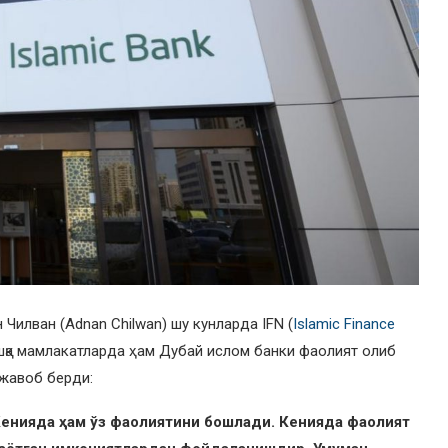
илван (Adnan Chilwan) шу кунларда IFN (
Islamic Finance
шқа мамлакатларда ҳам Дубай ислом банки фаолият олиб
 жавоб берди:
Кенияда ҳам ўз фаолиятини бошлади. Кенияда фаолият