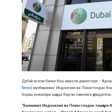
Дубай ислом банки бош ижрочи директори – Аднан Ч
News
) мухбирининг Индонезия ва Покистондан бо
бориш режалари ҳақида берган саволига қуйидагича
“Банкимиз Индонезия ва Покистондан ташқари 