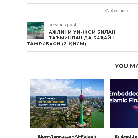
0 comment
previous post
АҲОЛИНИ УЙ-ЖОЙ БИЛАН
ТАЪМИНЛАШДА БАҲРАЙН
ТАЖРИБАСИ (2-ҚИСМ)
YOU MA
битимлари
Шри-Ланкада «Al-Falaah
Embedded 