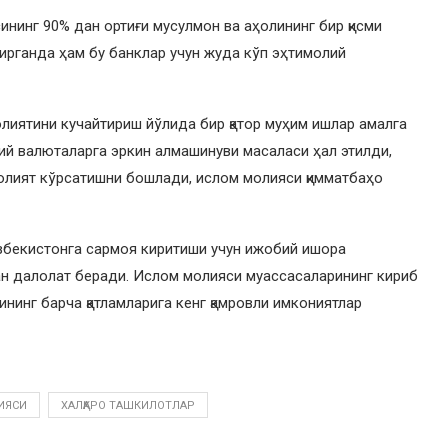
нинг 90% дан ортиғи мусулмон ва аҳолининг бир қисми
дирганда ҳам бу банклар учун жуда кўп эҳтимолий
олиятини кучайтириш йўлида бир қатор муҳим ишлар амалга
й валюталарга эркин алмашинуви масаласи ҳал этилди,
фаолият кўрсатишни бошлади, ислом молияси қимматбаҳо
збекистонга сармоя киритиши учун ижобий ишора
ан далолат беради. Ислом молияси муассасаларининг кириб
ининг барча қатламларига кенг қамровли имкониятлар
ИЯСИ
ХАЛҚАРО ТАШКИЛОТЛАР