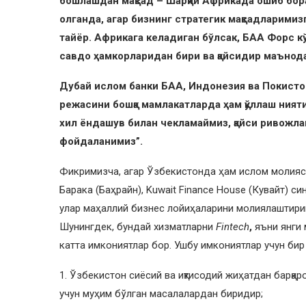
бошлашдан мақсад – Шарқий Африкада ошиб бо
олганда, агар бизнинг стратегик мақсадларимиз
тайёр. Африкага келадиган бўлсак, БАА Форс 
савдо ҳамкорларидан бири ва қайсидир маънод
Дубай ислом банки БАА, Индонезия ва Покисто
режасини бошқа мамлакатларда ҳам қўллаш нияти
хил ёндашув билан чекламаймиз, қайси ривожла
фойдаланимиз”.
Фикримизча, агар Ўзбекистонда ҳам ислом молияси
Барака (Баҳрайн), Kuwait Finance House (Кувайт) с
улар маҳаллий бизнес лойиҳаларини молиялаштириш
Шунингдек, бундай хизматларни
Fintech
,
яъни янги 
катта имкониятлар бор. Ушбу имкониятлар учун бир
1. Ўзбекистон сиёсий ва иқтисодий жиҳатдан барқар
учун муҳим бўлган масалалардан биридир;