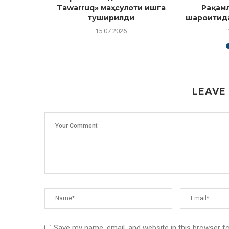
лиётлар
Tawarruq» маҳсулоти ишга
Рақам
лиғи...
туширилди
шароитида
15.07.2026
LEAVE
Save my name, email, and website in this browser f