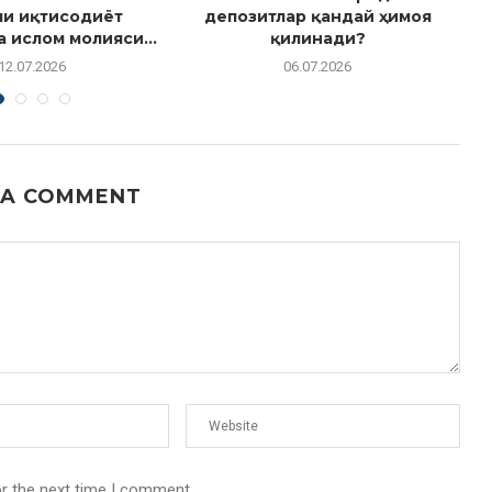
ли иқтисодиёт
депозитлар қандай ҳимоя
 ислом молияси...
қилинади?
12.07.2026
06.07.2026
 A COMMENT
or the next time I comment.