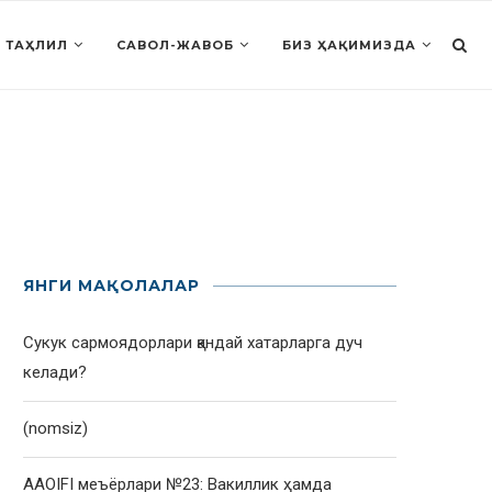
 ТАҲЛИЛ
САВОЛ-ЖАВОБ
БИЗ ҲАҚИМИЗДА
ЯНГИ МАҚОЛАЛАР
Сукук сармоядорлари қандай хатарларга дуч
келади?
(nomsiz)
AAOIFI меъёрлари №23: Вакиллик ҳамда