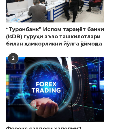
“Туронбанк” Ислом тараққиёт банки
(IsDB) гуруҳи аъзо ташкилотлари
билан ҳамкорликни йўлга қўймоқда
2
Форекс савдоси ҳалолми?