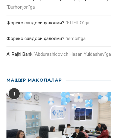
"
Burhonjon
"ga
Форекс савдоси ҳалолми?
"
FITFILO
"ga
Форекс савдоси ҳалолми?
"
ismoil
"ga
Al Rajhi Bank
"
Abdurashidovich Hasan Yuldashev
"ga
МАШҲУР МАҚОЛАЛАР
1