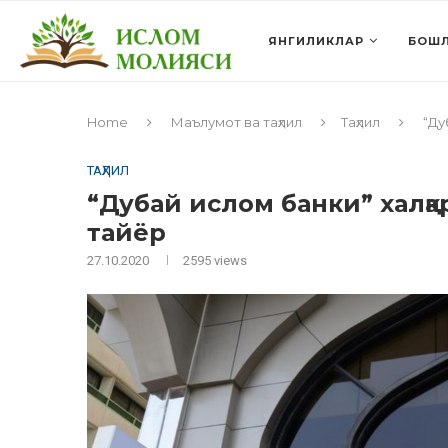
ЯНГИЛИКЛАР
БОШЛ
Home
Маълумот ва таҳлил
Таҳлил
“Ду
ТАҲЛИЛ
“Дубай ислом банки” халқ
тайёр
27.10.2020
2595
views