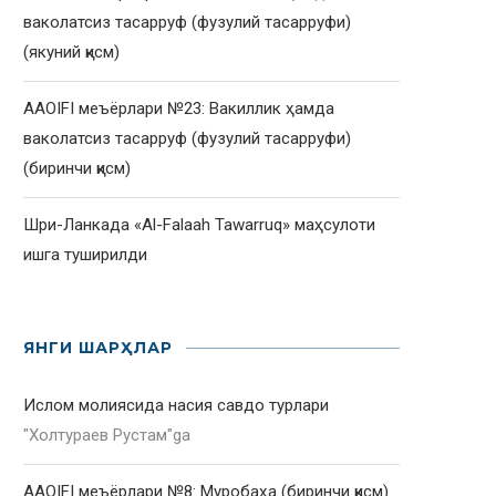
ваколатсиз тасарруф (фузулий тасарруфи)
(якуний қисм)
AAOIFI меъёрлари №23: Вакиллик ҳамда
ваколатсиз тасарруф (фузулий тасарруфи)
(биринчи қисм)
Шри-Ланкада «Al-Falaah Tawarruq» маҳсулоти
ишга туширилди
ЯНГИ ШАРҲЛАР
Ислом молиясида насия савдо турлари
"
Холтураев Рустам
"ga
AAOIFI меъёрлари №8: Муробаҳа (биринчи қисм)