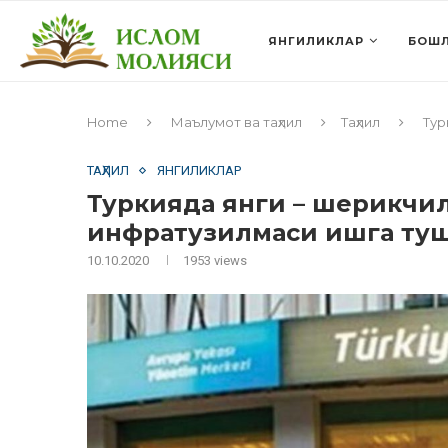
ЯНГИЛИКЛАР
БОШЛ
Home
Маълумот ва таҳлил
Таҳлил
Тур
ТАҲЛИЛ
ЯНГИЛИКЛАР
Туркияда янги – шерикчил
инфратузилмаси ишга ту
10.10.2020
1953
views