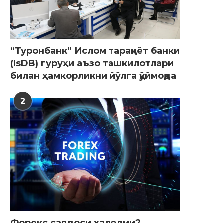
“Туронбанк” Ислом тараққиёт банки
(IsDB) гуруҳи аъзо ташкилотлари
билан ҳамкорликни йўлга қўймоқда
2
Форекс савдоси ҳалолми?