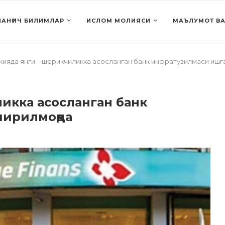
АНҒИЧ БИЛИМЛАР
ИСЛОМ МОЛИЯСИ
МАЪЛУМОТ ВА
кияда янги – шерикчиликка асосланган банк инфратузилмаси иш
икка асосланган банк
ширилмоқда