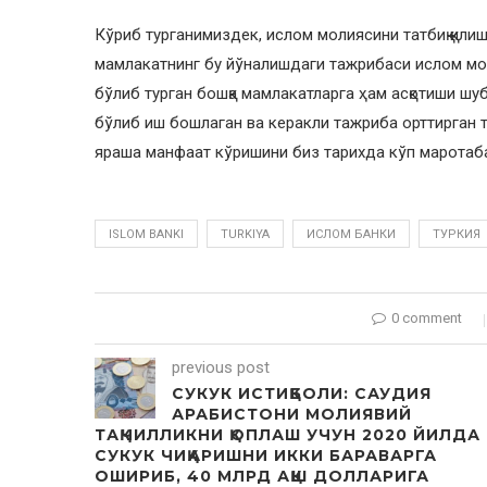
Кўриб турганимиздек, ислом молиясини татбиқ қилиш
мамлакатнинг бу йўналишдаги тажрибаси ислом мол
бўлиб турган бошқа мамлакатларга ҳам асқотиши шу
бўлиб иш бошлаган ва керакли тажриба орттирган 
яраша манфаат кўришини биз тарихда кўп маротаба
ISLOM BANKI
TURKIYA
ИСЛОМ БАНКИ
ТУРКИЯ
0 comment
previous post
СУКУК ИСТИҚБОЛИ: САУДИЯ
АРАБИСТОНИ МОЛИЯВИЙ
ТАҚЧИЛЛИКНИ ҚОПЛАШ УЧУН 2020 ЙИЛДА
СУКУК ЧИҚАРИШНИ ИККИ БАРАВАРГА
ОШИРИБ, 40 МЛРД АҚШ ДОЛЛАРИГА