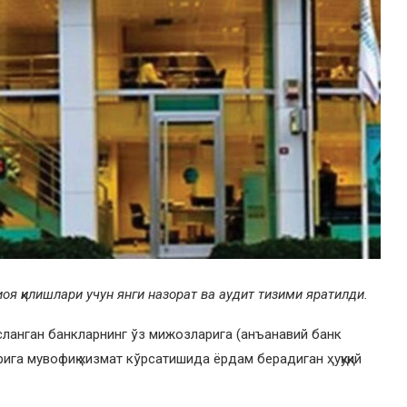
 қилишлари учун янги назорат ва аудит тизими яратилди.
сланган банкларнинг ўз мижозларига (анъанавий банк
рига мувофиқ хизмат кўрсатишида ёрдам берадиган ҳуқуқий