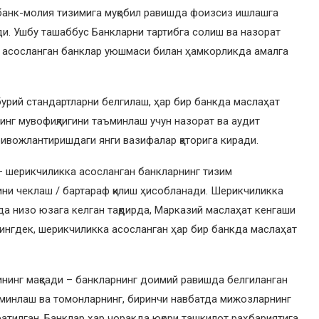
банк-молия тизимига муқобил равишда фоизсиз ишлашга
ди. Ушбу ташаббус Банкларни тартибга солиш ва назорат
а асосланган банклар уюшмаси билан ҳамкорликда амалга
урий стандартларни белгилаш, ҳар бир банкда маслаҳат
рнинг мувофиқлигини таъминлаш учун назорат ва аудит
ивожлантиришдаги янги вазифалар қаторига киради.
– шерикчиликка асосланган банкларнинг тизим
ини чеклаш / бартараф қилиш ҳисобланади. Шерикчиликка
да низо юзага келган тақдирда, Марказий маслаҳат кенгаши
 Шунингдек, шерикчиликка асосланган ҳар бир банкда маслаҳат
ининг мақсади – банкларнинг доимий равишда белгиланган
ъминлаш ва томонларнинг, биринчи навбатда мижозларнинг
атилган. Банклар ҳар чоракда юқори ташкилот раҳбариятига