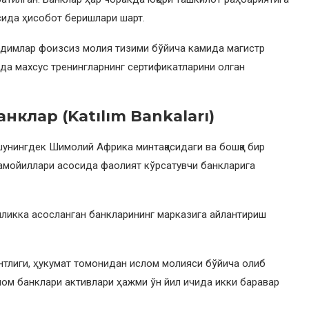
сида ҳисобот беришлари шарт.
одимлар фоизсиз молия тизими бўйича камида магистр
шда махсус тренингларнинг сертификатларини олган
анклар
(Katılım Bankaları)
шунингдек Шимолий Африка минтақасидаги ва бошқа бир
амойиллари асосида фаолият кўрсатувчи банкларига
иликка асосланган банкларининг марказига айлантириш
нтлиги, ҳукумат томонидан ислом молияси бўйича олиб
лом банклари активлари ҳажми ўн йил ичида икки баравар