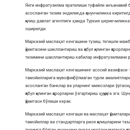
Янги инфратузилма яратилиши туфайли анъанавий 
асосланган тизим эндиликда қонунчиликка киритил
қилиш давлат агентлиги ҳамда Туркия шерикчиликк
оширилди.
Марказий маслаҳат кенгашини тузиш, тегишли мажб
қўмитасини шакллантириш ва қабул қилинган қарорла
тизимини шакллантириш кабилар инфратузилмани р
Марказий маслаҳат кенгашининг асосий вазифаси 
тамойилларига мувофиқ бўлмаган турли амалиётлар
асосланган банклар ва уларнинг мижозлари ўртаси
қабул қилинган қарорларни ўзгартириш ҳуқуқига эга.
қўмитаси бўлиши керак.
Марказий маслаҳат кенгаши ва маслаҳат қўмиталар
тамойиллар ва стандартларга риоя қилишларини та
тизимга бўлган ишончини янада мустаҳкамлашга қар