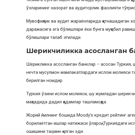
ўзларининг назорат ва аудиторлик фаолияти тўғри
Мувофиқлик ва аудит жараёнларида қатнашадиган х
даражасига эга бўлишлари ёки бунга муқобил рави
бўлишлари талаб этилади.
Шерикчиликка
асосланган б
Шерикликка асосланган банклар – асосан Туркия, 
нечта мусулмон мамлакатлардаги ислом молияси т
берилган номдир.
Туркия ўзини ислом молияси, шу жумладан шерикч
мақсадида дадил қадамлар ташламоқда.
Жорий йилнинг бошида Moody’s кредит рейтинг аге
борилаётган ишлар натижаси ўлароқ, Туркиядаги ис
ошишини таҳмин қилган эди.