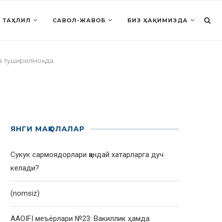
 ТАҲЛИЛ
САВОЛ-ЖАВОБ
БИЗ ҲАҚИМИЗДА
га туширилмоқда
ЯНГИ МАҚОЛАЛАР
Сукук сармоядорлари қандай хатарларга дуч
келади?
(nomsiz)
AAOIFI меъёрлари №23: Вакиллик ҳамда