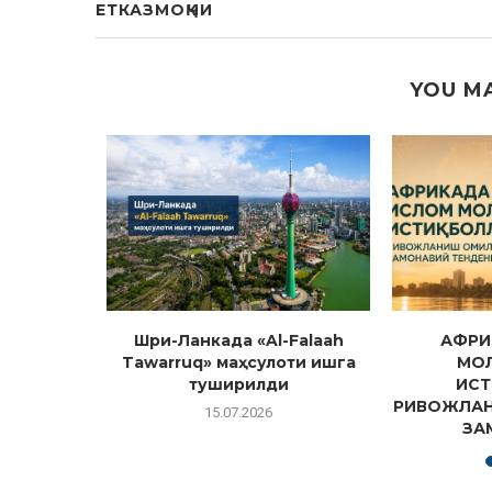
ЕТКАЗМОҚЧИ
YOU MA
взусида
Шри-Ланкада «Al-Falaah
АФРИ
и бўйича
Tawarruq» маҳсулоти ишга
МО
.
туширилди
ИСТ
РИВОЖЛАН
15.07.2026
ЗА