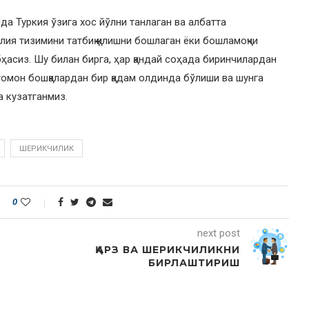
да Туркия ўзига хос йўлни танлаган ва албатта
ия тизимини татбиқ қилишни бошлаган ёки бошламоқчи
бҳасиз. Шу билан бирга, ҳар қандай соҳада биринчилардан
томон бошқалардан бир қадам олдинда бўлиши ва шунга
 кузатганмиз.
ШЕРИКЧИЛИК
0
next post
ҚАРЗ ВА ШЕРИКЧИЛИКНИ
БИРЛАШТИРИШ