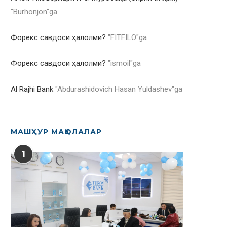
"
Burhonjon
"ga
Форекс савдоси ҳалолми?
"
FITFILO
"ga
Форекс савдоси ҳалолми?
"
ismoil
"ga
Al Rajhi Bank
"
Abdurashidovich Hasan Yuldashev
"ga
МАШҲУР МАҚОЛАЛАР
1