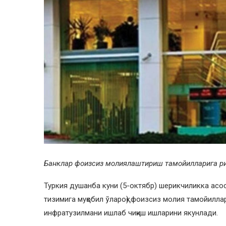
Банклар фоизсиз молиялаштириш тамойилларига риоя
Туркия душанба куни (5-октябр) шерикчиликка асо
тизимига муқобил ўлароқ) фоизсиз молия тамойилла
инфратузилмани ишлаб чиқиш ишларини якунлади.