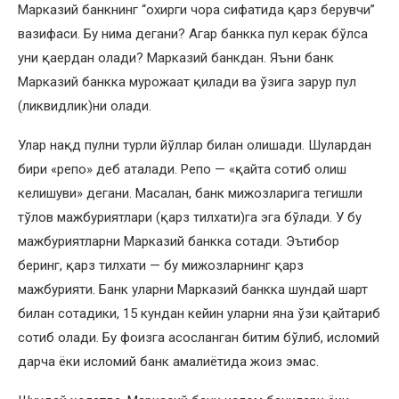
Марказий банкнинг “охирги чора сифатида қарз берувчи”
вазифаси. Бу нима дегани? Агар банкка пул керак бўлса
уни қаердан олади? Марказий банкдан. Яъни банк
Марказий банкка мурожаат қилади ва ўзига зарур пул
(ликвидлик)ни олади.
Улар нақд пулни турли йўллар билан олишади. Шулардан
бири «репо» деб аталади. Репо — «қайта сотиб олиш
келишуви» дегани. Масалан, банк мижозларига тегишли
тўлов мажбуриятлари (қарз тилхати)га эга бўлади. У бу
мажбуриятларни Марказий банкка сотади. Эътибор
беринг, қарз тилхати — бу мижозларнинг қарз
мажбурияти. Банк уларни Марказий банкка шундай шарт
билан сотадики, 15 кундан кейин уларни яна ўзи қайтариб
сотиб олади. Бу фоизга асосланган битим бўлиб, исломий
дарча ёки исломий банк амалиётида жоиз эмас.