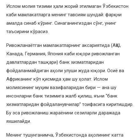
Ислом молия тизими ҳали жорий этилмаган Ўзбекистон
каби мамлакатларга менинг тавсиям шундай: фарқни
амалда синаб кўринг. Синаганингиздан сўнг, унинг
таъсирини кўрасиз.
Ривожланаётган мамлакатларнинг аксариятида (АҚШ,
Канада, Германия, Япония каби юқори ривожланган
давлатлардан ташқари) банк хизматларидан
фойдаланмайдиган аҳоли улуши жуда юқори. Осиё ва
Африканинг кўп қисмида ҳам шу ҳолат. Ислом
молиясининг муҳим вазифаларидан бири — ана шу
инсонларни банк тизимига жалб қилиш, яъни “банк
хизматларидан фойдаланувчилар” тоифасига киритишдир.
Бу эса ривожланиш жараёнини сезиларли даражада
яхшилайди.
Менинг тушунганимча, Ўзбекистонда аҳолининг катта