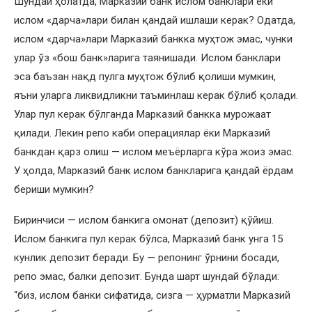
Шундай ҳолатда, Марказий банк ислом банклари ёки
ислом «дарча»лари билан қандай ишлаши керак? Одатда,
ислом «дарча»лари Марказий банкка муҳтож эмас, чунки
улар ўз «бош банк»ларига таянишади. Ислом банклари
эса баъзан нақд пулга муҳтож бўлиб қолиши мумкин,
яъни уларга ликвидликни таъминлаш керак бўлиб қолади.
Улар пул керак бўлганда Марказий банкка мурожаат
қилади. Лекин репо каби операциялар ёки Марказий
банкдан қарз олиш — ислом меъёрларга кўра жоиз эмас.
У ҳолда, Марказий банк ислом банкларига қандай ёрдам
бериши мумкин?
Биринчиси — ислом банкига омонат (депозит) қўйиш.
Ислом банкига пул керак бўлса, Марказий банк унга 15
кунлик депозит беради. Бу — репонинг ўрнини босади,
репо эмас, балки депозит. Бунда шарт шундай бўлади:
“биз, ислом банки сифатида, сизга — ҳурматли Марказий