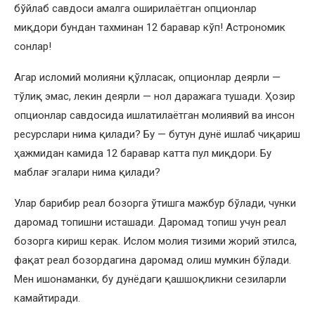
бўйлаб савдоси амалга оширилаётган опционлар
миқдори бундан тахминан 12 баравар кўп! Астрономик
сонлар!
Агар исломий молияни қўлласак, опционлар деярли —
тўлиқ эмас, лекин деярли — нол даражага тушади. Ҳозир
опционлар савдосида ишлатилаётган молиявий ва инсон
ресурслари нима қилади? Бу — бутун дунё ишлаб чиқариш
ҳажмидан камида 12 баравар катта пул миқдори. Бу
маблағ эгалари нима қилади?
Улар барибир реал бозорга ўтишга мажбур бўлади, чунки
даромад топишни исташади. Даромад топиш учун реал
бозорга кириш керак. Ислом молия тизими жорий этилса,
фақат реал бозордагина даромад олиш мумкин бўлади.
Мен ишонаманки, бу дунёдаги қашшоқликни сезиларли
камайтиради.