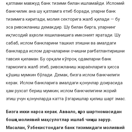
қатлами мавжуд банк тизими билан ишламайди. Исломий
банкчилик ана шу қатламга етиб боради, уларни банк
тизимига киритади, молия секторига жалб қилади — бу
эса ривожланиш демакдир. Шу билан бирга, уларнинг
иқтисодий аҳволи яхшиланишига имконият яратади. Шу
сабаб, ислом банкларини ташкил этишни ва амалдаги
банкларда ислом дарчаларини очишни рағбатлантиришни
тавсия қиламан. Бу орқали кўпроқ одамларни банк
тармоғига жалб этиб, ривожланиш жараёнларига ҳисса
қўшиш мумкин бўлади. Демак, бизга ислом банкчилиги
керак. Ислом банкларига амалдаги қонунлар доирасида
ҳам рухсат бериш мумкин; ислом банкчилигини жорий
этиш учун қонунларда катта ўзгаришлар қилиш шарт эмас.
Бизга икки нарса керак. Аввало, қарз шартномасидан
бошқа молиявий маҳсулотлар ишлаб чиқиш зарур.
Масалан, Ўзбекистондаги банк тизимидаги молиявий