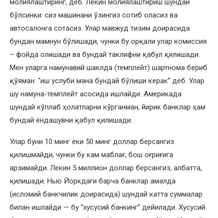
молиялаштиринг, деб. Лекин молиялаштириш шундай
бўлсинки: сиз машинани ўзингиз сотиб оласиз ва
автосалонга сотасиз. Улар мавжуд тизим доирасида
бундан мамнун бўлишади, чунки бу орқали улар комиссия
– фойда олишади ва бундай таклифни қабул қилишади.
Мен уларга намунавий шаклда (темплейт) шартнома бериб
қўяман: “иш услуби мана бундай бўлиши керак” деб. Улар
шу намуна-темплейт асосида ишлайди. Америкада
шундай кўплаб ҳолатларни кўрганман, йирик банклар ҳам
бундай ёндашувни қабул қилишади.
Улар буни 10 минг ёки 50 минг доллар берсангиз
қилишмайди, чунки бу кам маблағ, бош оғриғига
арзимайди. Лекин 5 миллион доллар берсангиз, албатта,
қилишади. Нью Йоркдаги барча банклар амалда
(исломий банкчилик доирасида) шундай катта суммалар
билан ишлайди — бу “хусусий банкинг” дейилади. Хусусий