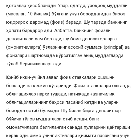
қоғозлар ҳисобланади. Улар, одатда, узоқроқ муддатли
(масалан, 10 йиллик) бўлгани учун бозордагидан бироз
юқорироқ даромад (фоиз) беради. Шу тарзда банкнинг
ҳолати барқарор эди. Албатта, банкнинг фоизли
депозитлари ҳам бор эди, шу боис депозиторларга
(омонатчиларга) ўзларининг асосий суммаси (principal) ва
фоизлари шартномада кўрсатилган аниқ муддатларда
тўлаб берилиши шарт эди.
Қарийб икки-уч йил аввал фоиз ставкалари ошишни
бошлади ва кескин кўтарилди. Фоиз ставкалари ошганда,
облигациялар нархи тушади; натижада ғазначилик
облигацияларининг баҳоси пасайиб кетди ва уларни
бозорда сотиб бўлмади. Шу билан бирга депозитлар
бўйича тўлов муддатлари етиб келди: банк
омонатчиларга белгиланган санада пулларини қайтариши
керак эди, аммо унинг активлари қиймати пасайгани учун