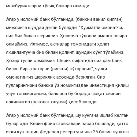
мажбуриятларни тўлиқ бажара олмади.
Агар у исломий банк бўлганида, (банкни вакил қилган)
мижозига шундай деган бўларди: “Ҳурматли омонатчи,
сиз биз билан шериксиз. Ҳозирча тўловни амалга ошира
олмаймиз. Илтимос, активлар томонидаги ҳолат
яхшилангунча биз билан қолинг, шундан сўнг тўлаймиз.
Ҳозир тўлай олмаймиз. Шерик сифатида сиз ҳам банк
билан бирга хатарни (рискни) кўтарасиз”, чунки
омонатингиз шериклик асосида берилган. Сиз
пулларингизни банкка ўз номингиздан инвестиция қилиш
учун топширгансиз; банк эса бу борада фақат сизнинг
вакилингиз (ваколат олувчи) ҳисобланади.
Агар у исломий банк бўлганида, шу кунгача ишлаб келган
бўлар эди. Кейин фоиз ставкалари пасая бошлади, ҳатто
икки кун олдин Федерал резерв уни яна 25 базис пунктга