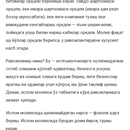
битимлар орқали берилиши керак: савдо шартномаси
орқали, ёки ижара шартномаси орқали (ижара ҳам реал
бозор муносабати), ёки янги компания тузиш ёки
мавжудини кенгайтириш орқали — яъни шерикчилик,
лойиҳага улуш билан кириш кабилар орқали. Молия фақат
шу йўллар орқали берилса, у ривожлантирувчи хусусият
касб этади.
Ривожланиш нима? Бу — истеъмолчиларга эҳтиёжидагини
сотиб олишини қўллаб-қувватлаш, бизнесга ускуна,
жиҳоз ва хомашё олишга ёрдам бериш, янги бизнеслар
яратиш ва одамлар учун кўпроқ иш ўрни таклиф қилиш.
Демак, ислом молияси ўз табиатига кўра ривожланишга
хизмат қилади.
Ислом молиясида қилинмайдиган нарса — фоизли қарз
бериш. Ислом молиясида бундан доим йироқ туриш
керак.