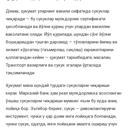
Демак, ҳукумат уларнинг вакили сифатида сукуклар
чиқаради — бу сукуклар мулкдорлик сертификати
ҳисобланади ва йўлни қуриш учун улардан вакиллик
ваколатини олади. Йўл қурилади, шундан сўнг йўлни
бошқаришдан тушган даромад — тўловларини йиғиш ва
хизмат кўрсатиш (таъмирлаш, сақлаш) харажатларини
қоплагандан кейин — ҳукумат таркибидаги, масалан,
Транспорт вазирлиги ва сукук эгалари ўртасида
тақсимланади.
Ҳукумат мана шундай турдаги сукукларни чиқариши
керак. Марказий банк ҳам реал мулкдорликка асосланган
ўхшаш сукукларни чиқариши мумкин: яъни бу ерда аниқ
лойиҳа бор. Эътибор беринг, сукук — ривожлантирувчи
инструмент, чунки у ҳар доим янги лойиҳага боғланади,
чунки сукук, одатда, янги лойиҳани амалга ошириш учун