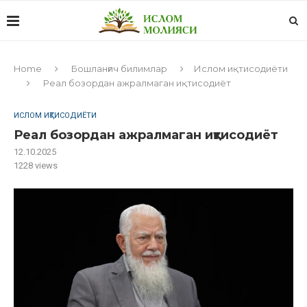
Home
Бошланғич билимлар
Ислом иқтисодиёти
Реал бозордан ажралмаган иқтисодиёт
ИСЛОМ ИҚТИСОДИЁТИ
Реал бозордан ажралмаган иқтисодиёт
12.10.2025
1228
views