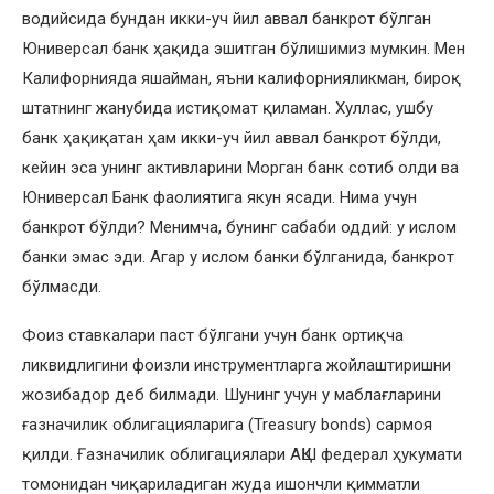
водийсида бундан икки-уч йил аввал банкрот бўлган
Юниверсал банк ҳақида эшитган бўлишимиз мумкин. Мен
Калифорнияда яшайман, яъни калифорнияликман, бироқ
штатнинг жанубида истиқомат қиламан. Хуллас, ушбу
банк ҳақиқатан ҳам икки-уч йил аввал банкрот бўлди,
кейин эса унинг активларини Морган банк сотиб олди ва
Юниверсал Банк фаолиятига якун ясади. Нима учун
банкрот бўлди? Менимча, бунинг сабаби оддий: у ислом
банки эмас эди. Агар у ислом банки бўлганида, банкрот
бўлмасди.
Фоиз ставкалари паст бўлгани учун банк ортиқча
ликвидлигини фоизли инструментларга жойлаштиришни
жозибадор деб билмади. Шунинг учун у маблағларини
ғазначилик облигацияларига (Treasury bonds) сармоя
қилди. Ғазначилик облигациялари АҚШ федерал ҳукумати
томонидан чиқариладиган жуда ишончли қимматли