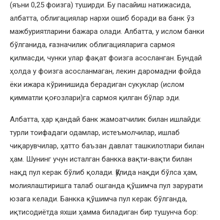
(яъни 0,25 фоизга) туширди. Бу пасайиш натижасида,
албатта, облигациялар нархи ошиб боради ва банк ўз
мажбуриятларини бажара олади. Албатта, у ислом банки
бўлганида, ғазначилик облигацияларига сармоя
қилмасди, чунки улар фақат фоизга асосланган. Бундай
ҳолда у фоизга асосланмаган, лекин даромадни фойда
ёки ижара кўринишида берадиган сукуклар (ислом
қимматли қоғозлари)га сармоя қилган бўлар эди.
Албатта, ҳар қандай банк жамоатчилик билан ишлайди:
турли тоифадаги одамлар, истеъмолчилар, ишлаб
чиқарувчилар, ҳатто баъзан давлат ташкилотлари билан
ҳам. Шунинг учун исталган банкка вақти-вақти билан
нақд пул керак бўлиб қолади. Қўлида нақди бўлса ҳам,
молиялаштиришга талаб ошганда қўшимча пул зарурати
юзага келади. Банкка қўшимча пул керак бўлганда,
иқтисодиётда яхши ҳамма биладиган бир тушунча бор: