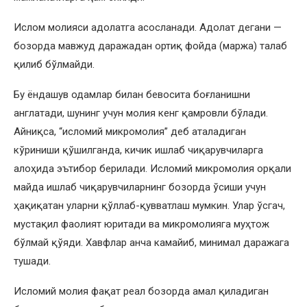
Ислом молияси адолатга асосланади. Адолат дегани —
бозорда мавжуд даражадан ортиқ фойда (маржа) талаб
қилиб бўлмайди.
Бу ёндашув одамлар билан бевосита боғланишни
англатади, шунинг учун молия кенг қамровли бўлади.
Айниқса, “исломий микромолия” деб аталадиган
кўриниши қўшилганда, кичик ишлаб чиқарувчиларга
алоҳида эътибор берилади. Исломий микромолия орқали
майда ишлаб чиқарувчиларнинг бозорда ўсиши учун
ҳақиқатан уларни қўллаб-қувватлаш мумкин. Улар ўсгач,
мустақил фаолият юритади ва микромолияга муҳтож
бўлмай қўяди. Хавфлар анча камайиб, минимал даражага
тушади.
Исломий молия фақат реал бозорда амал қиладиган