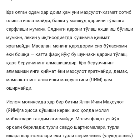
Қарз олган одам ҳар доим ҳам уни маҳсулот-хизмат сотиб
олишга ишлатмайди, балки у мавжуд қарзини тўлашга
сарфлаши мумкин. Олдинги қарзни тўлаш яхши иш бўлиши
мумкин, лекин у иқтисодиётда қўшимча қиймат
яратмайди. Масалан, менинг қарздорим сиз бўласизми
ёки бошқа — катта фарқ йўқ: бу шунчаки қарзни тўлаш,
қарз берувчининг алмашишидир. Қарз берувчининг
алмашиши янги қиймат ёки маҳсулот яратмайди, демак,
мамлакатнинг ялпи ички маҳсулотини (ЯИМ) ҳам
оширмайди.
Ислом молиясида ҳар бир битим Ялпи Ички Маҳсулот
(ЯИМ)га ҳисса қўшиши керак, акс ҳолда молия
маблағлари тақдим этилмайди. Молия фақат уч йўл
орқали берилади: турли савдо шартномалари, турли
ижара шартномалари ёки турли шерикчилик (улушдошлик)