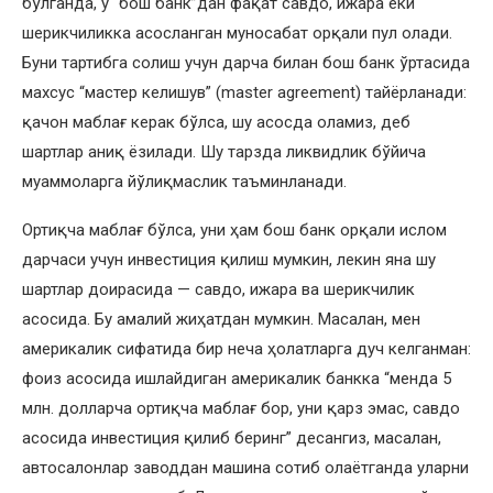
бўлганда, у “бош банк”дан фақат савдо, ижара ёки
шерикчиликка асосланган муносабат орқали пул олади.
Буни тартибга солиш учун дарча билан бош банк ўртасида
махсус “мастер келишув” (master agreement) тайёрланади:
қачон маблағ керак бўлса, шу асосда оламиз, деб
шартлар аниқ ёзилади. Шу тарзда ликвидлик бўйича
муаммоларга йўлиқмаслик таъминланади.
Ортиқча маблағ бўлса, уни ҳам бош банк орқали ислом
дарчаси учун инвестиция қилиш мумкин, лекин яна шу
шартлар доирасида — савдо, ижара ва шерикчилик
асосида. Бу амалий жиҳатдан мумкин. Масалан, мен
америкалик сифатида бир неча ҳолатларга дуч келганман:
фоиз асосида ишлайдиган америкалик банкка “менда 5
млн. долларча ортиқча маблағ бор, уни қарз эмас, савдо
асосида инвестиция қилиб беринг” десангиз, масалан,
автосалонлар заводдан машина сотиб олаётганда уларни