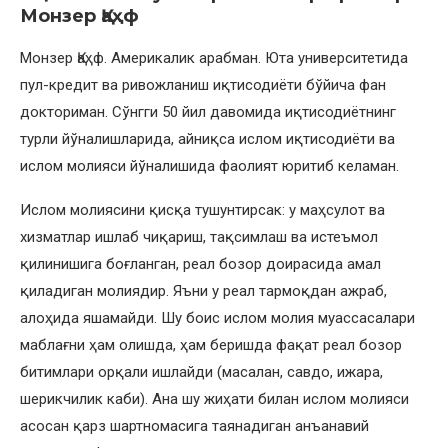
Монзер Қаҳф
Монзер Қаҳф. Америкалик арабман. Юта университетида
пул-кредит ва ривожланиш иқтисодиёти бўйича фан
докториман. Сўнгги 50 йил давомида иқтисодиётнинг
турли йўналишларида, айниқса ислом иқтисодиёти ва
ислом молияси йўналишида фаолият юритиб келаман.
Ислом молиясини қисқа тушунтирсак: у маҳсулот ва
хизматлар ишлаб чиқариш, тақсимлаш ва истеъмол
қилинишига боғланган, реал бозор доирасида амал
қиладиган молиядир. Яъни у реал тармоқдан ажраб,
алоҳида яшамайди. Шу боис ислом молия муассасалари
маблағни ҳам олишда, ҳам беришда фақат реал бозор
битимлари орқали ишлайди (масалан, савдо, ижара,
шерикчилик каби). Ана шу жиҳати билан ислом молияси
асосан қарз шартномасига таянадиган анъанавий