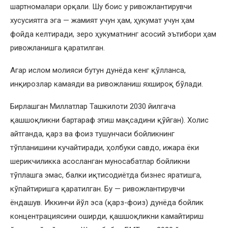
шартномалари орқали. Шу боис у ривожлантирувчи
хусусиятга эга — жамият учун ҳам, ҳукумат учун ҳам
фойда келтиради, зеро ҳукуматнинг асосий эътибори ҳам
ривожланишга қаратилган.
Агар ислом молияси бутун дунёда кенг қўлланса,
инқирозлар камаяди ва ривожланиш яхшироқ бўлади.
Бирлашган Миллатлар Ташкилоти 2030 йилгача
қашшоқликни бартараф этиш мақсадини қўйган). Холис
айтганда, қарз ва фоиз тушунчаси бойликнинг
тўпланишини кучайтиради, ҳолбуки савдо, ижара ёки
шерикчиликка асосланган муносабатлар бойликни
тўплашга эмас, балки иқтисодиётда бизнес яратишга,
кўпайтиришга қаратилган. Бу — ривожлантирувчи
ёндашув. Иккинчи йўл эса (қарз-фоиз) дунёда бойлик
концентрациясини оширди, қашшоқликни камайтириш