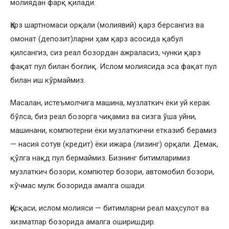
молиядан фарқ қилади.
Қарз шартномаси орқали (молиявий) қарз берсангиз ва
омонат (депозит)ларни ҳам қарз асосида қабул
қилсангиз, сиз реал бозордан ажраласиз, чунки қарз
фақат пул билан боғлиқ. Ислом молиясида эса фақат пул
билан иш кўрмаймиз.
Масалан, истеъмолчига машина, музлаткич ёки уй керак
бўлса, биз реал бозорга чиқамиз ва сизга ўша уйни,
машинани, компютерни ёки музлаткични етказиб берамиз
— насия сотув (кредит) ёки ижара (лизинг) орқали. Демак,
қўлга нақд пул бермаймиз. Бизнинг битимларимиз
музлаткич бозори, компютер бозори, автомобил бозори,
кўчмас мулк бозорида амалга ошади.
Қисқаси, ислом молияси — битимларни реал маҳсулот ва
хизматлар бозорида амалга оширишдир.