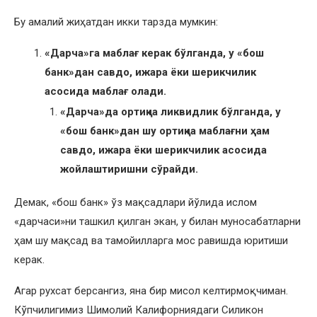
Бу амалий жиҳатдан икки тарзда мумкин:
«Дарча»га маблағ керак бўлганда, у «бош
банк»дан савдо, ижара ёки шерикчилик
асосида маблағ олади.
«Дарча»да ортиқча ликвидлик бўлганда, у
«бош банк»дан шу ортиқча маблағни ҳам
савдо, ижара ёки шерикчилик асосида
жойлаштиришни сўрайди.
Демак, «бош банк» ўз мақсадлари йўлида ислом
«дарчаси»ни ташкил қилган экан, у билан муносабатларни
ҳам шу мақсад ва тамойилларга мос равишда юритиши
керак.
Агар рухсат берсангиз, яна бир мисол келтирмоқчиман.
Кўпчилигимиз Шимолий Калифорниядаги Силикон