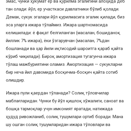
эмас, чунки ҳукумат ер ва қурилма эгалигини алоҳида деб
тан олади: йўл, ер участкаси давлатники бўлиб қолади.
Демак, сукук эгалари йўл қурилмасига эгалик қилади, биз
эса уларга ижара тўлаймиз. Ижара шартномасида
келишилади: ё фақат белгиланган (масалан, бошиданоқ
йиллик 7% ижара), ёки ўзгарувчан (масалан, 7%дан
бошланади ва ҳар йили иқтисодий шароитга қараб қайта
кўриб чиқилади). Бироқ амортизация тугагунча ижара
тўлаш мажбуриятини оламиз. Амортизация — сукукларни
бир неча йил давомида босқичма-босқич қайта сотиб
олишдир.
Ижара пули қаердан тўланади? Солиқ тўловчилар
маблағларидан. Чунки бу йўл қишлоқ хўжалиги, саноат ва
бошқа тармоқлар учун имконият яратади, натижада
ҳудуд ривожланиб, солиқ тушумлари ортиб боради. Мана
шу ошган солиқ тушумларидан ижара тўловлари ва