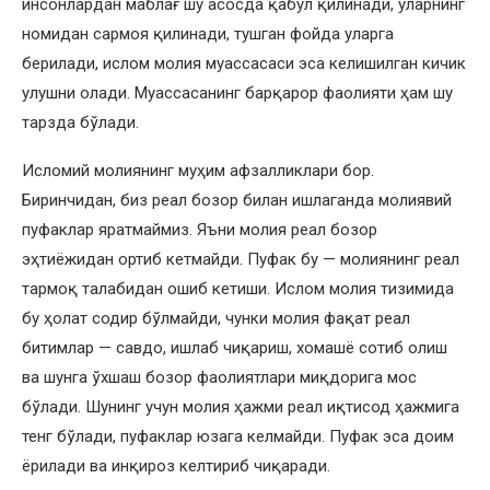
инсонлардан маблағ шу асосда қабул қилинади, уларнинг
номидан сармоя қилинади, тушган фойда уларга
берилади, ислом молия муассасаси эса келишилган кичик
улушни олади. Муассасанинг барқарор фаолияти ҳам шу
тарзда бўлади.
Исломий молиянинг муҳим афзалликлари бор.
Биринчидан, биз реал бозор билан ишлаганда молиявий
пуфаклар яратмаймиз. Яъни молия реал бозор
эҳтиёжидан ортиб кетмайди. Пуфак бу — молиянинг реал
тармоқ талабидан ошиб кетиши. Ислом молия тизимида
бу ҳолат содир бўлмайди, чунки молия фақат реал
битимлар — савдо, ишлаб чиқариш, хомашё сотиб олиш
ва шунга ўхшаш бозор фаолиятлари миқдорига мос
бўлади. Шунинг учун молия ҳажми реал иқтисод ҳажмига
тенг бўлади, пуфаклар юзага келмайди. Пуфак эса доим
ёрилади ва инқироз келтириб чиқаради.