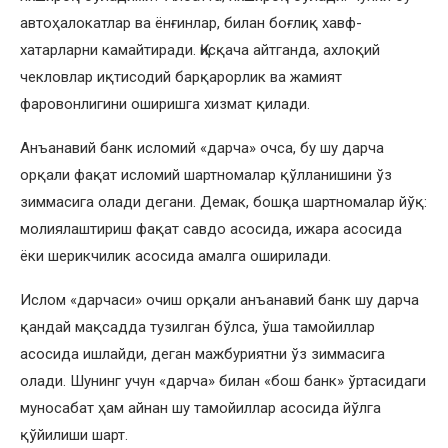
автоҳалокатлар ва ёнғинлар, билан боғлиқ хавф-
хатарларни камайтиради. Қисқача айтганда, ахлоқий
чекловлар иқтисодий барқарорлик ва жамият
фаровонлигини оширишга хизмат қилади.
Анъанавий банк исломий «дарча» очса, бу шу дарча
орқали фақат исломий шартномалар қўлланишини ўз
зиммасига олади дегани. Демак, бошқа шартномалар йўқ:
молиялаштириш фақат савдо асосида, ижара асосида
ёки шерикчилик асосида амалга оширилади.
Ислом «дарчаси» очиш орқали анъанавий банк шу дарча
қандай мақсадда тузилган бўлса, ўша тамойиллар
асосида ишлайди, деган мажбуриятни ўз зиммасига
олади. Шунинг учун «дарча» билан «бош банк» ўртасидаги
муносабат ҳам айнан шу тамойиллар асосида йўлга
қўйилиши шарт.