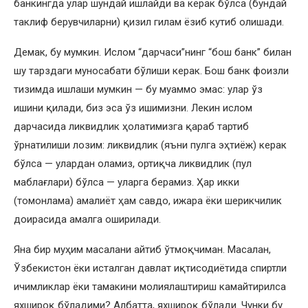
банкингда улар шундай ишлайди ва керак бўлса (бундай
таклиф берувчиларни) қизил гилам ёзиб кутиб олишади.
Демак, бу мумкин. Ислом “дарчаси”нинг “бош банк” билан
шу тарздаги муносабати бўлиши керак. Бош банк фоизли
тизимда ишлаши мумкин — бу муаммо эмас: улар ўз
ишини қилади, биз эса ўз ишимизни. Лекин ислом
дарчасида ликвидлик ҳолатимизга қараб тартиб
ўрнатилиши лозим: ликвидлик (яъни пулга эҳтиёж) керак
бўлса — улардан оламиз, ортиқча ликвидлик (пул
маблағлари) бўлса — уларга берамиз. Ҳар икки
(томонлама) амалиёт ҳам савдо, ижара ёки шерикчилик
доирасида амалга оширилади.
Яна бир муҳим масалани айтиб ўтмоқчиман. Масалан,
Ўзбекистон ёки исталган давлат иқтисодиётида спиртли
ичимликлар ёки тамакини молиялаштириш камайтирилса
яхшироқ бўладими? Албатта, яхшироқ бўлади. Чунки бу