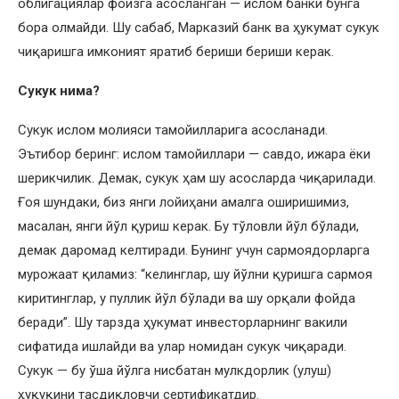
облигациялар фоизга асосланган — ислом банки бунга
бора олмайди. Шу сабаб, Марказий банк ва ҳукумат сукук
чиқаришга имконият яратиб бериши бериши керак.
Сукук нима?
Сукук ислом молияси тамойилларига асосланади.
Эътибор беринг: ислом тамойиллари — савдо, ижара ёки
шерикчилик. Демак, сукук ҳам шу асосларда чиқарилади.
Ғоя шундаки, биз янги лойиҳани амалга оширишимиз,
масалан, янги йўл қуриш керак. Бу тўловли йўл бўлади,
демак даромад келтиради. Бунинг учун сармоядорларга
мурожаат қиламиз: “келинглар, шу йўлни қуришга сармоя
киритинглар, у пуллик йўл бўлади ва шу орқали фойда
беради”. Шу тарзда ҳукумат инвесторларнинг вакили
сифатида ишлайди ва улар номидан сукук чиқаради.
Сукук — бу ўша йўлга нисбатан мулкдорлик (улуш)
ҳуқуқини тасдиқловчи сертификатдир.