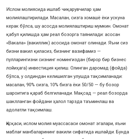
Ислом молиясида ишлаб чиқарувчилар ҳам
молиялаштирилади. Масалан, сизга хомашё ёки ускуна
керак бўлса, шу асосда молиялаштириш мумкин. Омонат
қабул қилишда ҳам реал бозорга таянилади: асосан
«Вакала» (вакиллик) асосида омонат олинади. Яъни сиз
бизни вакил қиласиз, бизнинг вазифамиз —
пулларингизни сизнинг номингиздан (бирор бир бизнес
лойиҳага) инвестиция қилиш. Олинган даромад (фойда)
бўлса, у олдиндан келишилган улушда тақсимланади:
масалан, 90% сизга, 10% бизга ёки 50/50 — бу бозор
шароитига қараб белгиланади. Мақсад — реал бозорда
шаклланган фойдани ҳалол тарзда таъминлаш ва
адолатли тақсимлаш.
Қисқаси, ислом молия муассасаси омонат эгалари, яъни
маблағ манбаларининг вакили сифатида ишлайди. Бунда