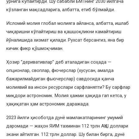
ўрнига кўпайтирди. Шу сабабли БМТнинг 2030 йилгача
кўзланган мақсадларига, албатта, етиб бўлмайди.
Исломий молия глобал молияга айланса, албатта, ишлаб
чиқаришни кўпайтириш ва қашшоқликни камайтириш
йўналишида хизмат қилади. Рухсат берсангиз, яна бир
кичик фикр қўшмоқчиман.
Ҳозир “деривативлар” деб аталадиган соҳада —
опционлар, своплар, фючерслар (хусусан, амалда
бажарилмайдиган фьючерслар) савдосида қанча
молиявий ва инсон ресурслари сарфланяпти? Бу сарфлар
миқдори астрономик. Молия ҳажми ҳақида гап кетса, у
ҳақиқатан ҳам астрономик даражада.
2023 йилги ҳисоботда дунё мамлакатларининг умумий
даромади — жаҳон ЯИМ тахминан 112 трлн АҚШ доллари
экани айтилган. 112 трлн доллар. Шу билан бирга, дунё