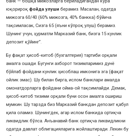
банк — бошқа мижозларга бериладигандан кўра
юқорироқ
фойда улуши
берамиз. Масалан, одатда
мижозга 60/40 (60% мижозга, 40% банкка) бўйича
тақсимласак, Сизга 65 (яъни кўпроқ улуш) берамиз.
Шунинг учун, ҳурматли Марказий банк, бизга 15 кунлик
депозит қўйинг”.
Бу фақат ҳисоб-китоб (бухгалтерия) тартиби орқали
амалга ошади. Бугунги ахборот тизимларимиз дунё
бўйлаб фойдани кунлик ҳисоблаш имконига эга (фақат
ойлик эмас). Шу билан бирга, ислом банклари амалда
омонатдорларга фойдани ойма-ой тақсимлайди. Демак,
ҳисоб-китоб тизими орқали буни осон амалга ошириш
мумкин. Шу тарзда биз Марказий банкдан депозит қабул
қила оламиз. Шунингдек, агар ислом банкида ортиқча
ликвидлик бўлса. Анъанавий банк ортиқча ликвидликни
одатда давлат облигацияларига жойлаштиради. Лекин бу