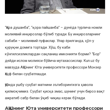
“Қора душанба”, “қора пайшанба” – дунёда турлича номли
молиявий инқирозлар бўлиб туради. Бу инқирозларнинг
сабаби – молиявий пуфаклар. Улар ёрилганда, ҳўл-у
қуруқни домига тортади. Хўш, бу каби
кўнгилсизликлардан сақланиш имконияти борми? “Бор”
дейди ислом молияси бўйича мутахассислар. Kun.uz бу
мавзуда АҚШнинг Юта университети профессори Монзер
Қаҳф билан суҳбатлашди.
Қуйида ушбу суҳбат матнини эътиборингизга ҳавола
қилмоқчимиз. Суҳбат қисқа эмас, шунинг учун бироз вақт
ажратиб сабр билан ўқиб чиқиш керак бўлади.
АҚШнинг Юта университети профессори