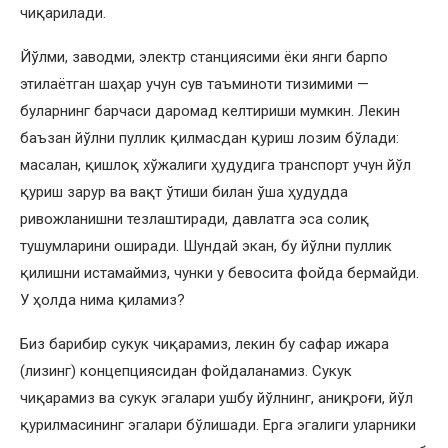
чиқарилади.
Йўлми, заводми, электр станциясими ёки янги барпо
этилаётган шаҳар учун сув таъминоти тизимими —
буларнинг барчаси даромад келтириши мумкин. Лекин
баъзан йўлни пуллик қилмасдан қуриш лозим бўлади:
масалан, қишлоқ хўжалиги ҳудудига транспорт учун йўл
қуриш зарур ва вақт ўтиши билан ўша ҳудудда
ривожланишни тезлаштиради, давлатга эса солиқ
тушумларини оширади. Шундай экан, бу йўлни пуллик
қилишни истамаймиз, чунки у бевосита фойда бермайди.
У ҳолда нима қиламиз?
Биз барибир сукук чиқарамиз, лекин бу сафар ижара
(лизинг) концепциясидан фойдаланамиз. Сукук
чиқарамиз ва сукук эгалари ушбу йўлнинг, аниқроғи, йўл
қурилмасининг эгалари бўлишади. Ерга эгалиги уларники