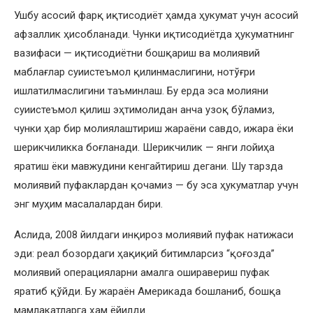
Ушбу асосий фарқ иқтисодиёт ҳамда ҳукумат учун асосий
афзаллик ҳисобланади. Чунки иқтисодиётда ҳукуматнинг
вазифаси — иқтисодиётни бошқариш ва молиявий
маблағлар суиистеъмол қилинмаслигини, нотўғри
ишлатилмаслигини таъминлаш. Бу ерда эса молияни
суиистеъмол қилиш эҳтимолидан анча узоқ бўламиз,
чунки ҳар бир молиялаштириш жараёни савдо, ижара ёки
шерикчиликка боғланади. Шерикчилик — янги лойиҳа
яратиш ёки мавжудини кенгайтириш дегани. Шу тарзда
молиявий пуфаклардан қочамиз — бу эса ҳукуматлар учун
энг муҳим масалалардан бири.
Аслида, 2008 йилдаги инқироз молиявий пуфак натижаси
эди: реал бозордаги ҳақиқий битимларсиз “қоғозда”
молиявий операцияларни амалга оширавериш пуфак
яратиб қўйди. Бу жараён Америкада бошланиб, бошқа
мамлакатларга ҳам ёйилди.