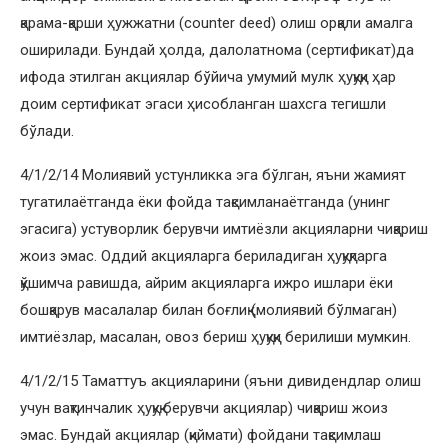
қарама-қарши ҳужжатни (counter deed) олиш орқали амалга
оширилади. Бундай ҳолда, далолатнома (сертификат)да
ифода этилган акциялар бўйича умумий мулк ҳуқуқи ҳар
доим сертификат эгаси ҳисобланган шахсга тегишли
бўлади.
4/1/2/14 Молиявий устунликка эга бўлган, яъни жамият
тугатилаётганда ёки фойда тақсимланаётганда (унинг
эгасига) устуворлик берувчи имтиёзли акцияларни чиқариш
жоиз эмас. Оддий акцияларга бериладиган ҳуқуқларга
қўшимча равишда, айрим акцияларга ижро ишлари ёки
бошқарув масалалар билан боғлиқ (молиявий бўлмаган)
имтиёзлар, масалан, овоз бериш ҳуқуқи берилиши мумкин.
4/1/2/15 Таматтуъ акцияларини (яъни дивидендлар олиш
учун вақтинчалик ҳуқуқ берувчи акциялар) чиқариш жоиз
эмас. Бундай акциялар (қиймати) фойдани тақсимлаш