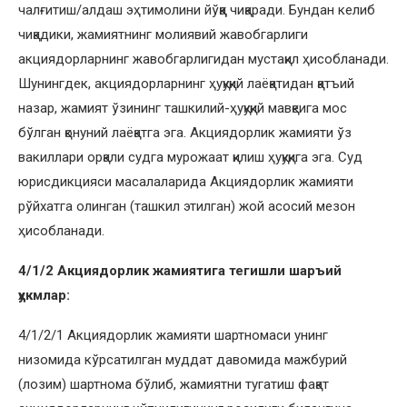
чалғитиш/алдаш эҳтимолини йўққа чиқаради. Бундан келиб
чиқадики, жамиятнинг молиявий жавобгарлиги
акциядорларнинг жавобгарлигидан мустақил ҳисобланади.
Шунингдек, акциядорларнинг ҳуқуқий лаёқатидан қатъий
назар, жамият ўзининг ташкилий-ҳуқуқий мавқеига мос
бўлган қонуний лаёқатга эга. Акциядорлик жамияти ўз
вакиллари орқали судга мурожаат қилиш ҳуқуқига эга. Суд
юрисдикцияси масалаларида Акциядорлик жамияти
рўйхатга олинган (ташкил этилган) жой асосий мезон
ҳисобланади.
4/1/2 Акциядорлик жамиятига тегишли шаръий
ҳукмлар:
4/1/2/1 Акциядорлик жамияти шартномаси унинг
низомида кўрсатилган муддат давомида мажбурий
(лозим) шартнома бўлиб, жамиятни тугатиш фақат