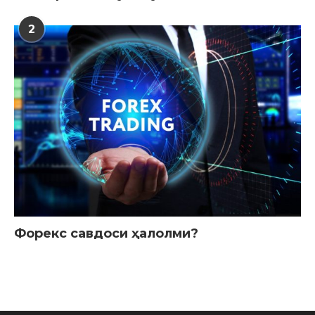
2
Форекс савдоси ҳалолми?