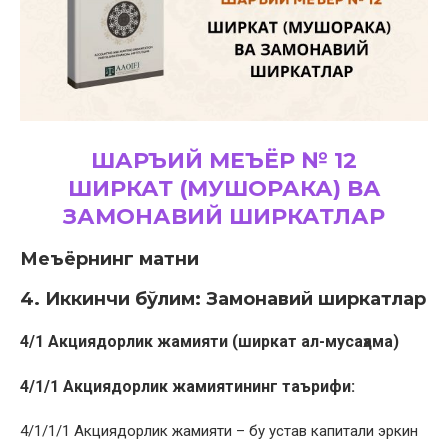
ШАРЪИЙ МЕЪЁР № 12
ШИРКАТ (МУШОРАКА) ВА
ЗАМОНАВИЙ ШИРКАТЛАР
Меъёрнинг матни
4. Иккинчи бўлим: Замонавий ширкатлар
4/1 Акциядорлик жамияти (ширкат ал-мусаҳама)
4/1/1 Акциядорлик жамиятининг таърифи:
4/1/1/1 Акциядорлик жамияти – бу устав капитали эркин