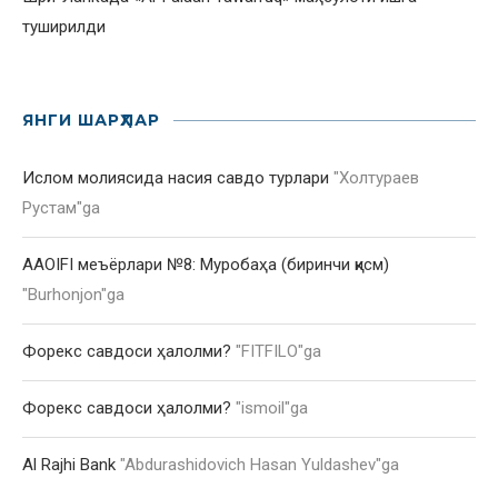
туширилди
ЯНГИ ШАРҲЛАР
Ислом молиясида насия савдо турлари
"
Холтураев
Рустам
"ga
AAOIFI меъёрлари №8: Муробаҳа (биринчи қисм)
"
Burhonjon
"ga
Форекс савдоси ҳалолми?
"
FITFILO
"ga
Форекс савдоси ҳалолми?
"
ismoil
"ga
Al Rajhi Bank
"
Abdurashidovich Hasan Yuldashev
"ga