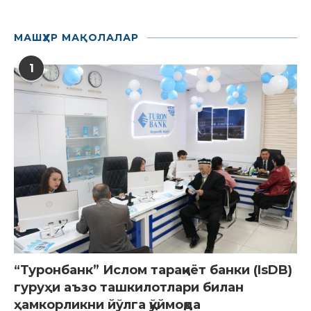
МАШҲУР МАҚОЛАЛАР
1
“Туронбанк” Ислом тараққиёт банки (IsDB)
гуруҳи аъзо ташкилотлари билан
ҳамкорликни йўлга қўймоқда