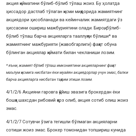
акция қийматини бўлиб-бўлиб тўлаш жоиз. Бу ҳолатда
ҳиссадор дастлаб тўлаган қисми миқдорида жамиятнинг
акциядори ҳисобланади ва кейинчалик жамиятдаги ўз
ҳиссасини ошириш мажбуриятини олади. Бироқ, бўлиб-
бўлиб тўлаш барча акцияларга тааллуқли бўлиши* ва
жамиятнинг мажбурияти (жавобгарлиги) фақат обуна
бўлинган акциялар қиймати билан чекланиши лозим.
* яъни, жамият бўлиб тўлаш имкониятини акцияларнинг фақат
маълум қисмига нисбатан ёки муайян акциядорлар учун эмас, балки
барча акцияларга нисбатан тақдим этиши лозим.
4/1/2/6 Акцияни гаровга қўйиш эвазига брокердан ёки
бошқа шахсдан рибовий қарз олиб, акция сотиб олиш жоиз
эмас.
4/1/2/7 Сотувчи ўзига тегишли бўлмаган акцияларни
сотиши жоиз эмас. Брокер томонидан топшириш кунида