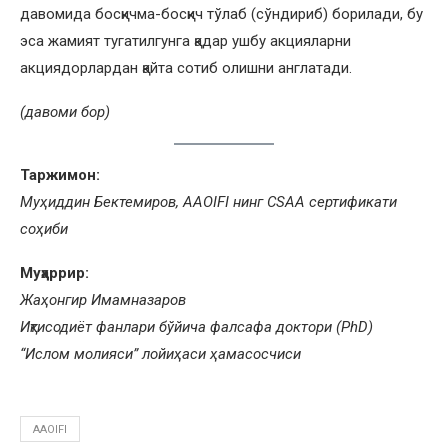
давомида босқичма-босқич тўлаб (сўндириб) борилади, бу
эса жамият тугатилгунга қадар ушбу акцияларни
акциядорлардан қайта сотиб олишни англатади.
(давоми бор)
Таржимон:
Муҳиддин Бектемиров, AAOIFI нинг CSAA сертификати
соҳиби
Муҳаррир:
Жаҳонгир Имамназаров
Иқтисодиёт фанлари бўйича фалсафа доктори (PhD)
“Ислом молияси” лойиҳаси ҳамасосчиси
AAOIFI