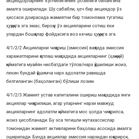
акциядорларнинг кўпчилигининг розилиги билангина
амалга оширилади. Шу сабабли, ҳеч бир акциядор ўз
ҳиссаси доирасида жамиятни бир томонлама тугатиш
ҳуқуқига эга эмас, бироқ у ўз акцияларини сотиш ёки
улардан бошқалар фойдасига воз кечиш ҳуқуқига эга.
4/1/2/2 Акцияларни чиқариш (эмиссия) вақтида эмиссия
харажатларини қоплаш мақсадида акцияларнинг (ҳақиқий)
қийматига муайян нисбатдаги тўлов/нарх қўшилиши жоиз,
лекин бундай қўшимча нарх адолатли равишда
белгиланган (баҳоланган) бўлиши лозим.
4/1/2/3 Жамият устав капиталини ошириш мақсадида янги
акциялар чиқарилиши, агар уларнинг нархи мавжуд
акцияларнинг адолатли қийматига мос ҳолда чиқарилса,
жоиз ҳисобланади. Бу эса тегишли мутахассислар
томонидан жамият активларини баҳолаш асосида амалга
оширилади. Бунда акциялар эмисcия нархидан юқорироқ