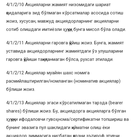
4/1/2/10 Акцияларни жамият низомидаги шариат
қоидаларига зид бўлмаган кўрсатмалар асосида сотиш
жоиз, хусусан, мавжуд акциядорларнинг акцияларни
сотиб олишдаги имтиёзли ҳуқуқи бунга мисол бўла олади.
4/1/2/11 Акцияларни гаровга қўйиш жоиз. Бунга, жамият
уставида акциядорларнинг жамиятдаги ўз улушларини
гаровга қўйиши тақиқланмаган бўлса, рухсат этилади.
4/1/2/12 Акциялар муайян шахс номига
расмийлаштирилган/номланган (номинатив акциялар)
бўлиши жоиз.
4/1/2/13 Акциялар эгаси кўрсатилмаган тарзда (bearer
shares) бўлиши жоиз. Бу, акциядорга акцияларга бўлган
ҳуқуқни ифодаловчи гувоҳнома/сертификатни топшириш ва
бунинг эвазига пул шаклидаги қийматни олиш ёки
акциядор зиммасига нисбатан қарзни эътироф этувчи