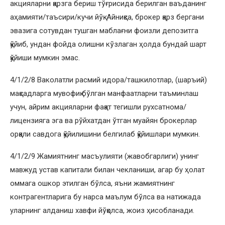
акцияларни қарзга бериш тўғрисида берилган ваъданинг
аҳамияти/таъсири/кучи йўқ. Айниқса, брокер қарз бергани
эвазига сотувдан тушган маблағни фоизли депозитга
қўйиб, ундан фойда олишни кўзлаган ҳолда бундай шарт
қўйиши мумкин эмас.
4/1/2/8 Ваколатли расмий идора/ташкилотлар, (шаръий)
мақсадларга мувофиқ бўлган манфаатларни таъминлаш
учун, айрим акцияларни фақат тегишли рухсатнома/
лицензияга эга ва рўйхатдан ўтган муайян брокерлар
орқали савдога қўйилишини белгилаб қўйишлари мумкин.
4/1/2/9 Жамиятнинг масъулияти (жавобгарлиги) унинг
мавжуд устав капитали билан чекланиши, агар бу ҳолат
оммага ошкор этилган бўлса, яъни жамиятнинг
контрагентларига бу нарса маълум бўлса ва натижада
уларнинг алданиш хавфи йўқолса, жоиз ҳисобланади.