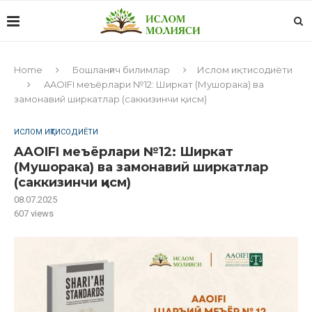
Home
Бошланғич билимлар
Ислом иқтисодиёти
AAOIFI меъёрлари №12: Ширкат (Мушорака) ва
замонавий ширкатлар (саккизинчи қисм)
ИСЛОМ ИҚТИСОДИЁТИ
AAOIFI меъёрлари №12: Ширкат
(Мушорака) ва замонавий ширкатлар
(саккизинчи қисм)
08.07.2025
607
views