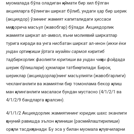
муомалада бўла оладиган қиймати бир хил бўлган
акцияларга бўлинган ширкат бўлиб, ундаги ҳар бир шерик
(акциядор) ўзининг жамият капиталидаги ҳиссаси
миқдорича масъул (жавобгар) бўлади. Акциядорлик
жамияти ширкат ал-амвол, яъни молиявий ширкатлар
турига киради ва унга нисбатан ширкат ал-инон (
и
кки ёки
ундан ортиқ киши ўртага муайян сармоя киритиб
тадбиркорлик фаолияти юритиши ва ундан чиққан фойдада
шерик бўлишлари
) ҳукмлари татбиқ этилади. Бироқ
шериклар (акциядорлар)нинг масъулияти (жавобгарлиги)
чекланганлиги ва жамиятни бир томонлама бекор қилиш
ман қилинганлиги масаласи бундан мустасно (4/1/2/1 ва
4/1/2/9 бандларга қаралсин).
4/1/1/2 Акциядорлик жамиятининг юридик шахс эканлиги
қонуний равишда эълон қилиниши (расмийлаштирилиши)
орқали тасдиқланади. Бу эса у билан муомала қилувчиларни