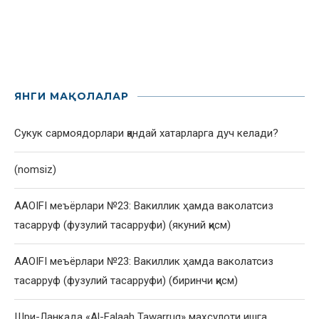
ЯНГИ МАҚОЛАЛАР
Сукук сармоядорлари қандай хатарларга дуч келади?
(nomsiz)
AAOIFI меъёрлари №23: Вакиллик ҳамда ваколатсиз
тасарруф (фузулий тасарруфи) (якуний қисм)
AAOIFI меъёрлари №23: Вакиллик ҳамда ваколатсиз
тасарруф (фузулий тасарруфи) (биринчи қисм)
Шри-Ланкада «Al-Falaah Tawarruq» маҳсулоти ишга