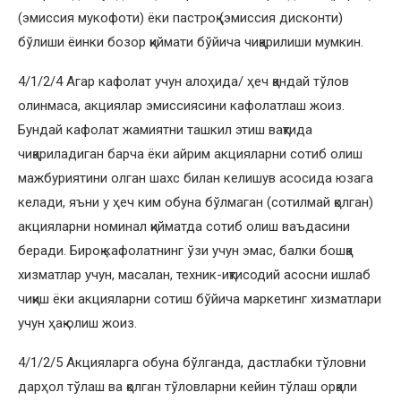
(эмиссия мукофоти) ёки пастроқ (эмиссия дисконти)
бўлиши ёинки бозор қиймати бўйича чиқарилиши мумкин.
4/1/2/4 Агар кафолат учун алоҳида/ ҳеч қандай тўлов
олинмаса, акциялар эмиссиясини кафолатлаш жоиз.
Бундай кафолат жамиятни ташкил этиш вақтида
чиқариладиган барча ёки айрим акцияларни сотиб олиш
мажбуриятини олган шахс билан келишув асосида юзага
келади, яъни у ҳеч ким обуна бўлмаган (сотилмай қолган)
акцияларни номинал қийматда сотиб олиш ваъдасини
беради. Бироқ кафолатнинг ўзи учун эмас, балки бошқа
хизматлар учун, масалан, техник-иқтисодий асосни ишлаб
чиқиш ёки акцияларни сотиш бўйича маркетинг хизматлари
учун ҳақ олиш жоиз.
4/1/2/5 Акцияларга обуна бўлганда, дастлабки тўловни
дарҳол тўлаш ва қолган тўловларни кейин тўлаш орқали