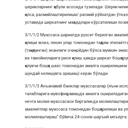
шерикларнинг қабули асосида тузилади. Шерикчили
қилса, расмийлаштирилиши/ расмий рўйхатдан ўтка
уставида ширкатнинг мақсадлари кўрсатилиши лози
3/1/1/2 Муассаса шариатда рухсат берилган амали
қилиши жоиз, лекин улар томонидан тақдим этилаёт
(тақиқланган) эканлиги очиқ-ойдин бўлса мумкин э
ва тамойилларига риоя қилиш ҳамда ширкат бошқар
қилувчи бошқа шахс томонидан амалга оширилишин
шундай келишувга эришиш) керак бўлади.
3/1/1/3 Анъанавий банклар муассасалар (яъни ис
талабларига мувофиқ равишда амалга ошириладига
нечта молия муассасаси биргаликда молиялаштириш
амалиётлар муассаса томонидан бошқарилиши ва у
молиялаштириш” бўйича 24-сонли шаръий меъёрга қа