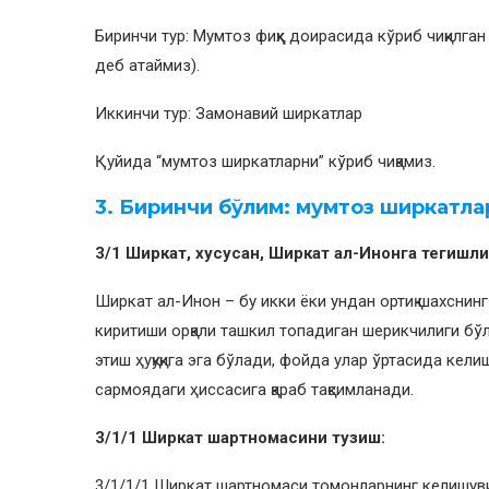
Биринчи тур: Мумтоз фиқҳ доирасида кўриб чиқилган 
деб атаймиз).
Иккинчи тур: Замонавий ширкатлар
Қуйида “мумтоз ширкатларни” кўриб чиқамиз.
3. Биринчи бўлим: мумтоз ширкатла
3/1 Ширкат, хусусан, Ширкат ал-Инонга тегишли
Ширкат ал-Инон – бу икки ёки ундан ортиқ шахснин
киритиши орқали ташкил топадиган шерикчилиги бў
этиш ҳуқуқига эга бўлади, фойда улар ўртасида кели
сармоядаги ҳиссасига қараб тақсимланади.
3/1/1 Ширкат шартномасини тузиш:
3/1/1/1 Ширкат шартномаси томонларнинг келишувиг