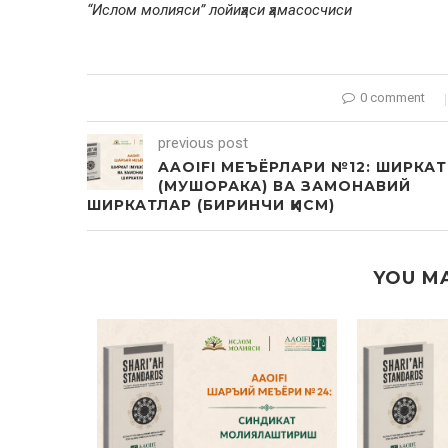
“Ислом молияси” лойиҳаси ҳамасосчиси
0 comment
previous post
AAOIFI МЕЪЁРЛАРИ №12: ШИРКАТ
(МУШОРАКА) ВА ЗАМОНАВИЙ
ШИРКАТЛАР (БИРИНЧИ ҚИСМ)
YOU MA