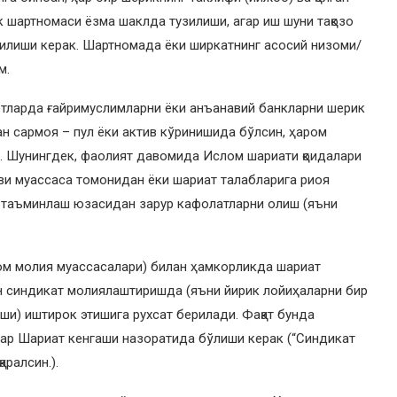
к шартномаси ёзма шаклда тузилиши, агар иш шуни тақозо
зилиши керак. Шартномада ёки ширкатнинг асосий низоми/
м.
ётларда ғайримуслимларни ёки анъанавий банкларни шерик
ган сармоя – пул ёки актив кўринишида бўлсин, ҳаром
мас. Шунингдек, фаолият давомида Ислом шариати қоидалари
уви муассаса томонидан ёки шариат талабларига риоя
и таъминлаш юзасидан зарур кафолатларни олиш (яъни
лом молия муассасалари) билан ҳамкорликда шариат
н синдикат молиялаштиришда (яъни йирик лойиҳаларни бир
и) иштирок этишига рухсат берилади. Фақат бунда
лар Шариат кенгаши назоратида бўлиши керак (“Синдикат
ралсин.).