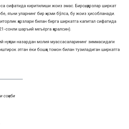
сса сифатида киритилиши жоиз эмас. Бироқ, қарзлар ширкат
обе, яъни уларнинг бир қисми бўлса, бу жоиз ҳисобланади.
иторлик қарзлари билан бирга ширкатга капитал сифатида
 21-сонли шаръий меъёрга қаралсин).
ий нуқтаи назардан молия муассасаларининг зиммасидаги
 иштирок этган ёки бошқа томон билан тузиладиган ширкатга
и соҳиби
)