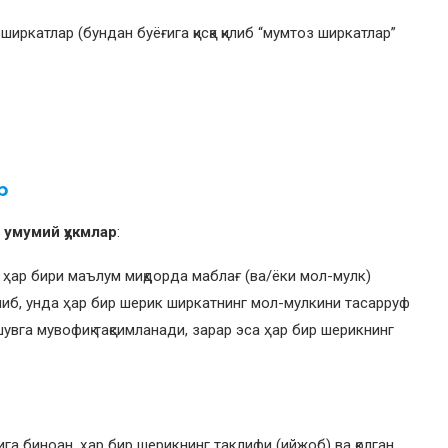
ширкатлар (бундан буёғига қисқа қилиб “мумтоз ширкатлар”
р
 умумий ҳукмлар
:
г ҳар бири маълум миқдорда маблағ (ва/ёки мол-мулк)
либ, унда ҳар бир шерик ширкатнинг мол-мулкини тасарруф
шувга мувофиқ тақсимланади, зарар эса ҳар бир шерикнинг
а биноан, ҳар бир шерикнинг таклифи (ийжоб) ва қолган