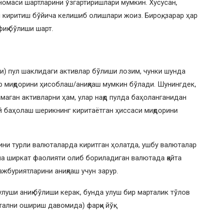
номаси шартларини ўзгартиришлари мумкин. Хусусан,
 киритиш бўйича келишиб олишлари жоиз. Бироқ, зарар ҳар
иқ бўлиши шарт.
ли) пул шаклидаги активлар бўлиши лозим, чунки шунда
 миқдорини ҳисоблаш/аниқлаш мумкин бўлади. Шунингдек,
маган активларни ҳам, улар нақд пулда баҳоланганидан
й баҳолаш шерикнинг киритаётган ҳиссаси миқдорини
ини турли валюталарда киритган ҳолатда, ушбу валюталар
ча ширкат фаолияти олиб бориладиган валютада қайта
ажбуриятларини аниқлаш учун зарур.
луши аниқ бўлиши керак, бунда улуш бир марталик тўлов
тални ошириш давомида) фарқи йўқ.