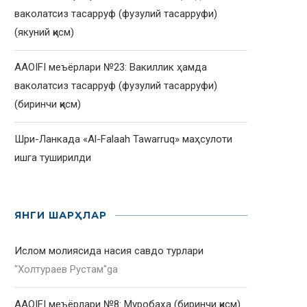
ваколатсиз тасарруф (фузулий тасарруфи)
(якуний қисм)
AAOIFI меъёрлари №23: Вакиллик ҳамда
ваколатсиз тасарруф (фузулий тасарруфи)
(биринчи қисм)
Шри-Ланкада «Al-Falaah Tawarruq» маҳсулоти
ишга туширилди
ЯНГИ ШАРҲЛАР
Ислом молиясида насия савдо турлари
"
Холтураев Рустам
"ga
AAOIFI меъёрлари №8: Муробаҳа (биринчи қисм)