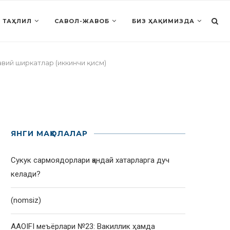
 ТАҲЛИЛ
САВОЛ-ЖАВОБ
БИЗ ҲАҚИМИЗДА
вий ширкатлар (иккинчи қисм)
ЯНГИ МАҚОЛАЛАР
Сукук сармоядорлари қандай хатарларга дуч
келади?
(nomsiz)
AAOIFI меъёрлари №23: Вакиллик ҳамда