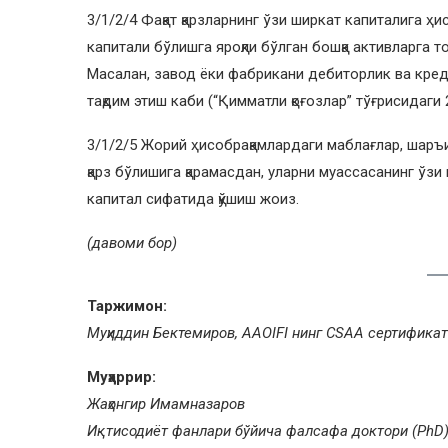
3/1/2/4 Фақат қарзларнинг ўзи ширкат капиталига ҳи
капитали бўлишга яроқли бўлган бошқа активларга т
Масалан, завод ёки фабрикани дебиторлик ва кред
тақдим этиш каби (“Қимматли қоғозлар” тўғрисидаги
3/1/2/5 Жорий ҳисобрақамлардаги маблағлар, шаръ
қарз бўлишига қарамасдан, уларни муассасанинг ўзи
капитал сифатида қўшиш жоиз.
(давоми бор)
Таржимон:
Муҳиддин Бектемиров, AAOIFI нинг CSAA сертификат
Муҳаррир:
Жаҳонгир Имамназаров
Иқтисодиёт фанлари бўйича фалсафа доктори (PhD