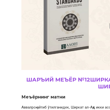
ШАРЪИЙ МЕЪЁР №12ШИРКА
ШИ
Меъёрнинг матни
Aввалроқ айтиб ўтилганидек, Ширкат ал-Ақд икки ас