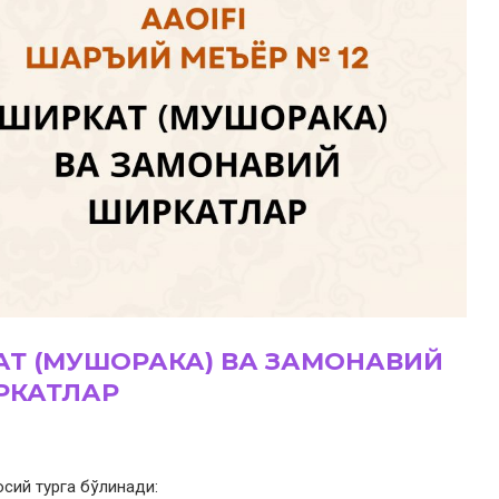
Т (МУШОРАКА) ВА ЗАМОНАВИЙ
РКАТЛАР
осий турга бўлинади: