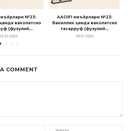
меъёрлари №23:
AAOIFI меъёрлари №23:
ҳамда ваколатсиз
Вакиллик ҳамда ваколатсиз
уф (фузулий...
тасарруф (фузулий...
23.07.2026
18.07.2026
 A COMMENT