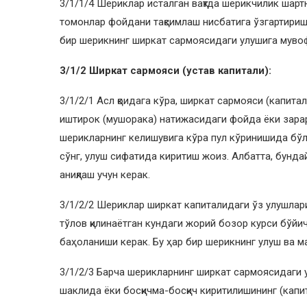
3/1/1/4 Шериклар исталган вақтда шерикчилик шарт
томонлар фойдани тақсимлаш нисбатига ўзгартириш
бир шерикнинг ширкат сармоясидаги улушига мувоф
3/1/2 Ширкат сармояси (устав капитали):
3/1/2/1 Асл қоидага кўра, ширкат сармояси (капита
иштирок (мушорака) натижасидаги фойда ёки зарар
шерикларнинг келишувига кўра пул кўринишида бўл
сўнг, улуш сифатида киритиш жоиз. Албатта, бунда
аниқлаш учун керак.
3/1/2/2 Шериклар ширкат капиталидаги ўз улушлар
тўлов қилинаётган кундаги жорий бозор курси бўйи
баҳоланиши керак. Бу ҳар бир шерикнинг улуш ва м
3/1/2/3 Барча шерикларнинг ширкат сармоясидаги у
шаклида ёки босқичма-босқич киритилишининг (капи