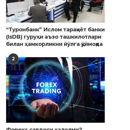
“Туронбанк” Ислом тараққиёт банки
(IsDB) гуруҳи аъзо ташкилотлари
билан ҳамкорликни йўлга қўймоқда
2
Форекс савдоси ҳалолми?