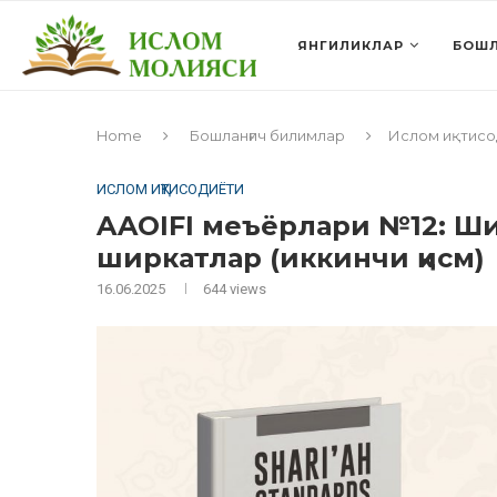
ЯНГИЛИКЛАР
БОШЛ
Home
Бошланғич билимлар
Ислом иқтисо
ИСЛОМ ИҚТИСОДИЁТИ
AAOIFI меъёрлари №12: Ши
ширкатлар (иккинчи қисм)
16.06.2025
644
views