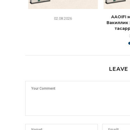
и №20:
AAOIFI 
02.08.2026
 (уюшган)
Вакиллик 
хомашё...
тасарр
LEAVE