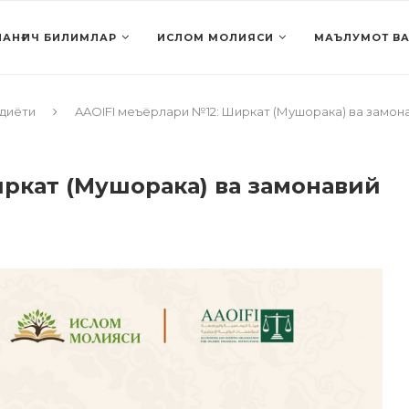
АНҒИЧ БИЛИМЛАР
ИСЛОМ МОЛИЯСИ
МАЪЛУМОТ ВА
диёти
AAOIFI меъёрлари №12: Ширкат (Мушорака) ва замона
ркат (Мушорака) ва замонавий